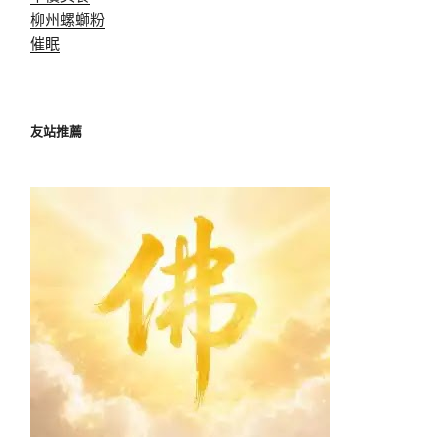
柳州螺螄粉
催眠
友站推薦