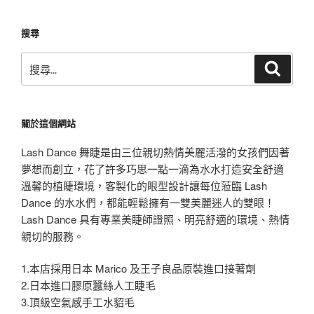
章
搜尋
搜
搜
尋
尋
關
鍵
關於這個網站
字:
Lash Dance 舞睫是由三位親切熱情美麗活潑的女孩們因著
夢想而創立，花了許多巧思一點一滴為水水打造安全舒適
溫馨的植睫環境，客製化的眼型設計讓每位蒞臨 Lash
Dance 的水水們，都能輕鬆擁有一雙美麗迷人的雙眼！
Lash Dance 具有專業美睫師證照、明亮舒適的環境、熱情
親切的服務。
1.本店採用日本 Marico 及王子良品原裝進口接著劑
2.日本進口膠原蠶絲人工睫毛
3.頂級空氣感手工水貂毛