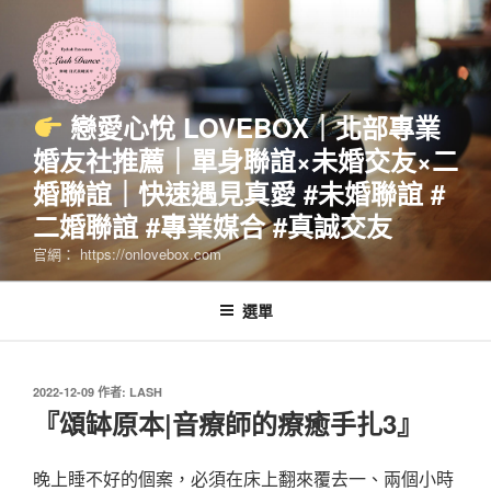
跳
至
主
要
內
戀愛心悅 LOVEBOX｜北部專業
容
婚友社推薦｜單身聯誼×未婚交友×二
婚聯誼｜快速遇見真愛 #未婚聯誼 #
二婚聯誼 #專業媒合 #真誠交友
官網： https://onlovebox.com
選單
發
2022-12-09
作者:
LASH
佈
『頌缽原本|音療師的療癒手扎3』
於
晚上睡不好的個案，必須在床上翻來覆去一、兩個小時