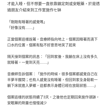
才能入睡，但不想要一直依靠鎮定劑或安眠藥，於是透
過朋友介紹來到工作室施作七缽
「剛剛有睡著的感覺嗎」
「好像沒有……」
正當個案這樣說著，音療師指向地上，個案因睡著而滴下
口水的位置，個案有點不好意思地笑了起來
隔天接到個案的訊息：「回到家後，我躺在床上沒有多久
就睡著，一覺到天亮……」
音療師告訴個案：「施作的時候，很多個案都感覺自己在
半夢半醒間；也有人感覺沒有睡著，但回到家全身鬆軟一
躺下床就進入夢鄉，這都表示身體已經在放鬆狀態……」
個案這樣的狀態持續了3天，之後他也定期回來施作頌缽，
安眠藥的劑量也慢慢減少