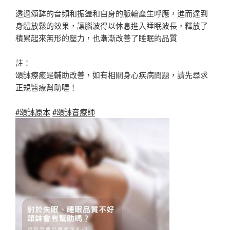
透過頌缽的音頻和振盪和自身的脈輪產生呼應，進而達到
身體放鬆的效果，讓腦波得以休息進入睡眠波長，釋放了
積累起來無形的壓力，也漸漸改善了睡眠的品質
註：
頌缽療癒是輔助改善，如有相關身心疾病問題，請先尋求
正規醫療幫助喔！
#頌缽原本
#頌缽音療師