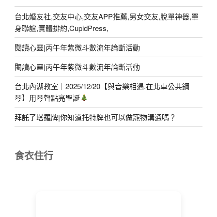
台北婚友社,交友中心,交友APP推薦,男女交友,脫單神器,單
身聯誼,實體排約,CupidPress,
閱讀心靈|丙午年紫微斗數流年論斷活動
閱讀心靈|丙午年紫微斗數流年論斷活動
台北內湖教室｜2025/12/20【與音樂相遇.在北車公共鋼
琴】用琴聲點亮聖誕
拜託了塔羅牌|你知道托特牌也可以做寵物溝通嗎？
食衣住行