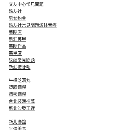
交友中心常見問題
婚友社
男女約會
婚友社常見問題
頌缽音療
美睫店
新莊美甲
美睫作品
美甲店
紋繡常見問題
新莊接睫毛
牛樟芝滴丸
塑膠鋼模
精密鋼模
台北裝潢推薦
新北沙發工廠
新北聯誼
平價美食