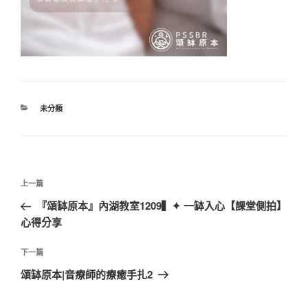
分
未分類
類
文
上
上一篇
章
一
『頌缽原本』內湖教室1209▍✦ 一缽入心【課堂側拍】
導
篇
心得分享
覽
文
章
下
下一篇
一
頌缽原本|音療師的療癒手扎2
篇
文