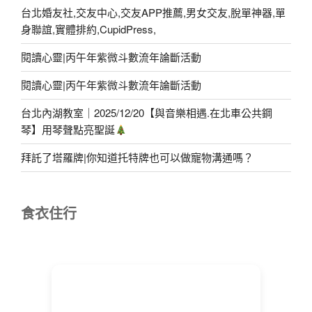
台北婚友社,交友中心,交友APP推薦,男女交友,脫單神器,單
身聯誼,實體排約,CupidPress,
閱讀心靈|丙午年紫微斗數流年論斷活動
閱讀心靈|丙午年紫微斗數流年論斷活動
台北內湖教室｜2025/12/20【與音樂相遇.在北車公共鋼
琴】用琴聲點亮聖誕
拜託了塔羅牌|你知道托特牌也可以做寵物溝通嗎？
食衣住行