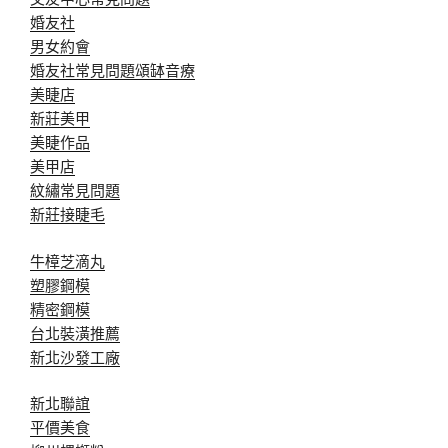
婚友社
男女約會
婚友社常見問題
頌缽音療
美睫店
新莊美甲
美睫作品
美甲店
紋繡常見問題
新莊接睫毛
牛樟芝滴丸
塑膠鋼模
精密鋼模
台北裝潢推薦
新北沙發工廠
新北聯誼
平價美食