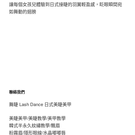
讓每個女孩兒體驗到日式接睫的羽翼輕盈感，眨眼瞬間宛
如舞動的翅膀
聯絡我們
舞睫 Lash Dance 日式美睫美甲
美睫美甲/美睫教學/美甲教學
韓式半永久紋繡教學/飄眉
粉霧眉/隱形眼線/水晶嘟嘟唇