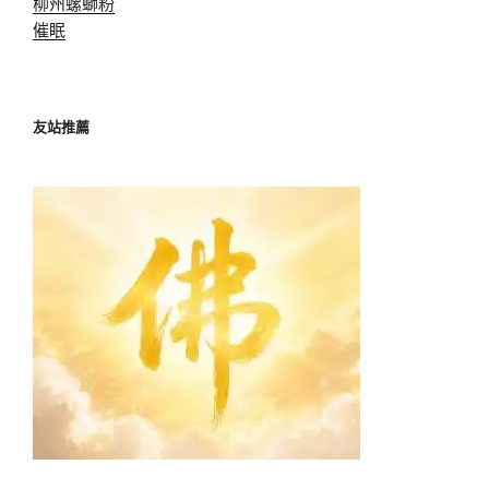
柳州螺螄粉
催眠
友站推薦