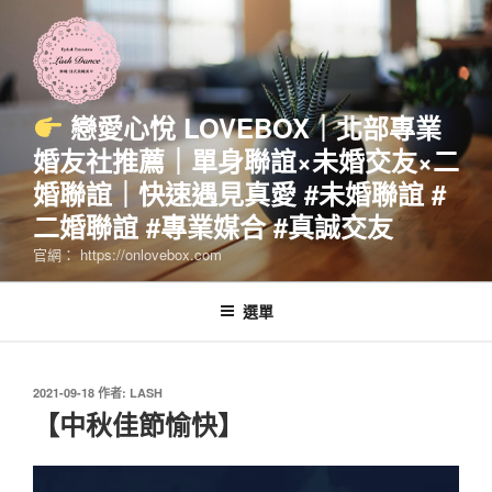
跳
至
主
要
內
戀愛心悅 LOVEBOX｜北部專業
容
婚友社推薦｜單身聯誼×未婚交友×二
婚聯誼｜快速遇見真愛 #未婚聯誼 #
二婚聯誼 #專業媒合 #真誠交友
官網： https://onlovebox.com
選單
發
2021-09-18
作者:
LASH
佈
【中秋佳節愉快】
於
視