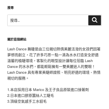
章
搜尋
搜
搜
尋
尋
關
鍵
關於這個網站
字:
Lash Dance 舞睫是由三位親切熱情美麗活潑的女孩們因著
夢想而創立，花了許多巧思一點一滴為水水打造安全舒適
溫馨的植睫環境，客製化的眼型設計讓每位蒞臨 Lash
Dance 的水水們，都能輕鬆擁有一雙美麗迷人的雙眼！
Lash Dance 具有專業美睫師證照、明亮舒適的環境、熱情
親切的服務。
1.本店採用日本 Marico 及王子良品原裝進口接著劑
2.日本進口膠原蠶絲人工睫毛
3.頂級空氣感手工水貂毛