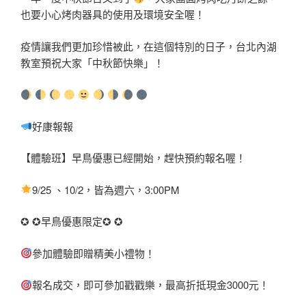
也要小心烤肉器具的使用及環境安全喔！
疫情讓我們更加珍惜被此，在這個特別的日子，台北內湖
教室預祝大家「中秋節快樂」！
好康報報
【體驗班】早鳥優惠已經開始，趕快預約報名喔！
9/25
、
10/2
，皆為週六，
3:00PM
✪
✪
早鳥優惠限定
✪
✪
參加體驗即贈精美小禮物！
報名成交，即可參加戳戳樂，最高折抵現金
3000
元！