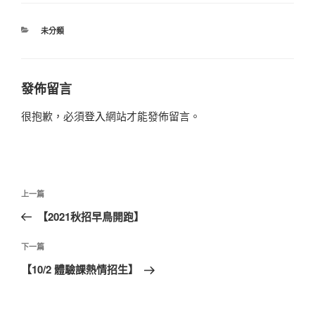
分
未分類
類
發佈留言
很抱歉，必須
登入
網站才能發佈留言。
文
上
上一篇
章
一
【2021秋招早鳥開跑】
導
篇
覽
文
下
下一篇
章
一
【10/2 體驗課熱情招生】
篇
文