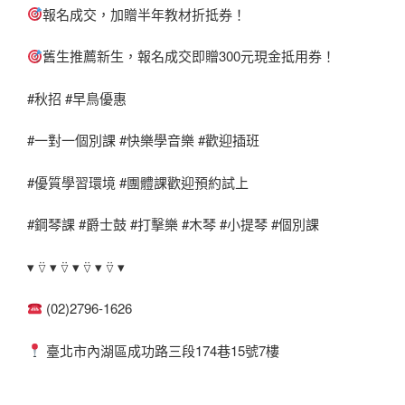
報名成交，加贈半年教材折抵券！
舊生推薦新生，報名成交即贈
300
元現金抵用券！
#
秋招
#
早鳥優惠
#
一對一個別課
#
快樂學音樂
#
歡迎插班
#
優質學習環境
#
團體課歡迎預約試上
#
鋼琴課
#
爵士鼓
#
打擊樂
#
木琴
#
小提琴
#
個別課
▾
⍢
▾
⍢
▾
⍢
▾
⍢
▾
(02)2796-1626
臺北市內湖區成功路三段
174
巷
15
號
7
樓