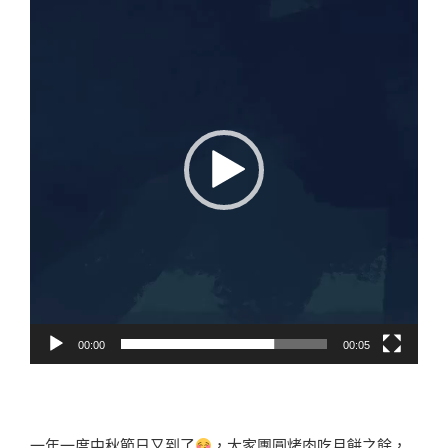
訊
播
放
器
00:00
00:05
一年一度中秋節日又到了
，大家團圓烤肉吃月餅之餘，