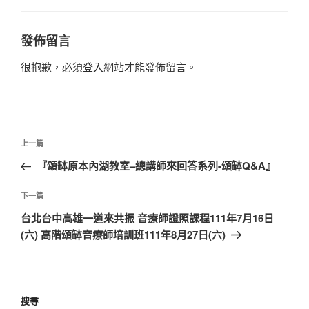
發佈留言
很抱歉，必須
登入
網站才能發佈留言。
文
上
上一篇
章
一
『頌缽原本內湖教室–總講師來回答系列-頌缽Q&A』
導
篇
覽
文
下
下一篇
章
一
台北台中高雄一道來共振 音療師證照課程111年7月16日
篇
(六) 高階頌缽音療師培訓班111年8月27日(六)
文
章
搜尋