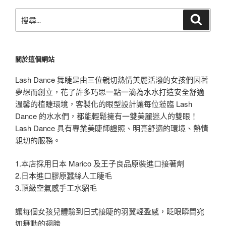
搜
搜
尋
尋
關
鍵
關於這個網站
字:
Lash Dance 舞睫是由三位親切熱情美麗活潑的女孩們因著
夢想而創立，花了許多巧思一點一滴為水水打造安全舒適
溫馨的植睫環境，客製化的眼型設計讓每位蒞臨 Lash
Dance 的水水們，都能輕鬆擁有一雙美麗迷人的雙眼！
Lash Dance 具有專業美睫師證照、明亮舒適的環境、熱情
親切的服務。
1.本店採用日本 Marico 及王子良品原裝進口接著劑
2.日本進口膠原蠶絲人工睫毛
3.頂級空氣感手工水貂毛
讓每個女孩兒體驗到日式接睫的羽翼輕盈感，眨眼瞬間宛
如舞動的翅膀