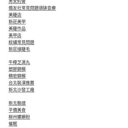
男女約會
婚友社常見問題
頌缽音療
美睫店
新莊美甲
美睫作品
美甲店
紋繡常見問題
新莊接睫毛
牛樟芝滴丸
塑膠鋼模
精密鋼模
台北裝潢推薦
新北沙發工廠
新北聯誼
平價美食
柳州螺螄粉
催眠