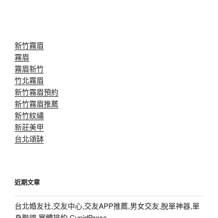
新竹霧眉
霧眉
霧眉新竹
竹北霧眉
新竹霧眉預約
新竹霧眉推薦
新竹紋繡
新莊美甲
台北頌缽
近期文章
台北婚友社,交友中心,交友APP推薦,男女交友,脫單神器,單
身聯誼,實體排約,CupidPress,