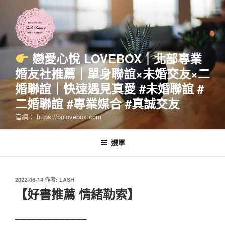
跳
至
主
要
內
戀愛心悅 LOVEBOX｜北部專業
容
婚友社推薦｜單身聯誼×未婚交友×二
婚聯誼｜快速遇見真愛 #未婚聯誼 #
二婚聯誼 #專業媒合 #真誠交友
官網： https://onlovebox.com
選單
發
2022-06-14
作者:
LASH
佈
【好書推薦 情緒勒索】
於
─────────────