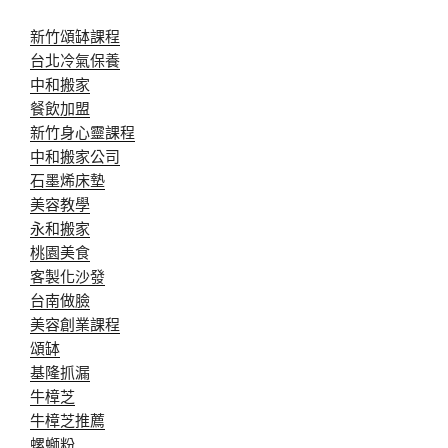
新竹頌缽課程
台北冷氣保養
中和搬家
餐飲加盟
新竹身心靈課程
中和搬家公司
石墨烯床墊
美容教學
永和搬家
桃園美食
客製化沙發
台南做臉
美容創業課程
頌缽
基隆抓漏
牛樟芝
牛樟芝推薦
螺螄粉