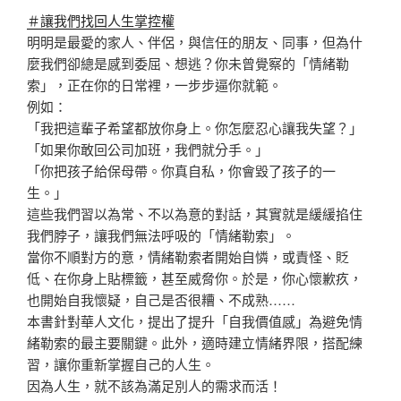
＃讓我們找回人生掌控權
明明是最愛的家人、伴侶，與信任的朋友、同事，但為什
麼我們卻總是感到委屈、想逃？你未曾覺察的「情緒勒
索」，正在你的日常裡，一步步逼你就範。
例如：
「我把這輩子希望都放你身上。你怎麼忍心讓我失望？」
「如果你敢回公司加班，我們就分手。」
「你把孩子給保母帶。你真自私，你會毀了孩子的一
生。」
這些我們習以為常、不以為意的對話，其實就是緩緩掐住
我們脖子，讓我們無法呼吸的「情緒勒索」。
當你不順對方的意，情緒勒索者開始自憐，或責怪、貶
低、在你身上貼標籤，甚至威脅你。於是，你心懷歉疚，
也開始自我懷疑，自己是否很糟、不成熟……
本書針對華人文化，提出了提升「自我價值感」為避免情
緒勒索的最主要關鍵。此外，適時建立情緒界限，搭配練
習，讓你重新掌握自己的人生。
因為人生，就不該為滿足別人的需求而活！