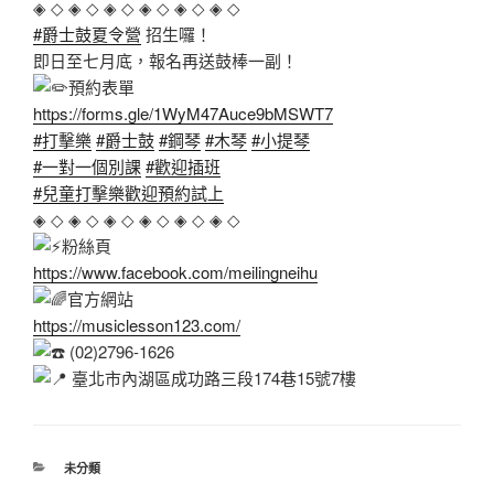
◈ ◇ ◈ ◇ ◈ ◇ ◈ ◇ ◈ ◇ ◈ ◇
#爵士鼓夏令營
招生囉！
即日至七月底，報名再送鼓棒一副！
預約表單
https://forms.gle/1WyM47Auce9bMSWT7
#打擊樂
#爵士鼓
#鋼琴
#木琴
#小提琴
#一對一個別課
#歡迎插班
#兒童打擊樂歡迎預約試上
◈ ◇ ◈ ◇ ◈ ◇ ◈ ◇ ◈ ◇ ◈ ◇
粉絲頁
https://www.facebook.com/meilingneihu
官方網站
https://musiclesson123.com/
(02)2796-1626
臺北市內湖區成功路三段174巷15號7樓
分
未分類
類