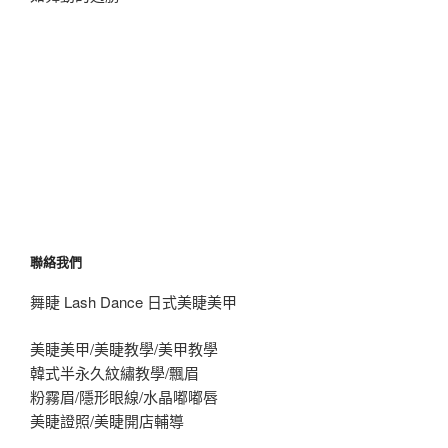
聯絡我們
舞睫 Lash Dance 日式美睫美甲
美睫美甲/美睫教學/美甲教學
韓式半永久紋繡教學/飄眉
粉霧眉/隱形眼線/水晶嘟嘟唇
美睫證照/美睫開店輔導