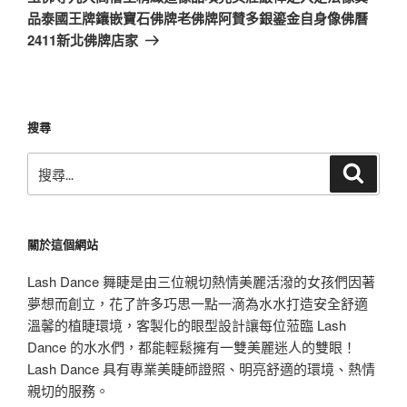
篇
品泰國王牌鑲嵌寶石佛牌老佛牌阿賛多銀鎏金自身像佛曆
文
2411新北佛牌店家
章
搜尋
搜
搜
尋
尋
關
鍵
關於這個網站
字:
Lash Dance 舞睫是由三位親切熱情美麗活潑的女孩們因著
夢想而創立，花了許多巧思一點一滴為水水打造安全舒適
溫馨的植睫環境，客製化的眼型設計讓每位蒞臨 Lash
Dance 的水水們，都能輕鬆擁有一雙美麗迷人的雙眼！
Lash Dance 具有專業美睫師證照、明亮舒適的環境、熱情
親切的服務。