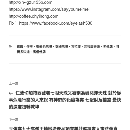
http://xn--gzu135b.com
https://www.instagram.com/sayyoumeimei
http://coffee.chyihong.com
Fb︰ https://www.facebook.com/eyelash530
分
佛牌
、
僧王
、
崇迪老佛牌
、
泰國佛牌
、
瓦拉康
、
瓦拉康崇迪
、
老佛牌
、
阿
類
贊多崇迪
、
高僧佛牌
文
上
上一篇
章
一
仁波切加持西藏老七眼天珠又被稱為破惡運天珠 對於從
導
篇
事危險行業的人來說 有神奇的化險為夷 七聖財及擋煞 最快
覽
文
的速度扭轉乾坤
章
下
下一篇
一
玉佛寺九大高僧王精緻造像品項完美莊嚴禪定入定法像真