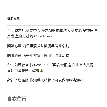
近期文章
台北婚友社,交友中心,交友APP推薦,男女交友,脫單神器,單
身聯誼,實體排約,CupidPress,
閱讀心靈|丙午年紫微斗數流年論斷活動
閱讀心靈|丙午年紫微斗數流年論斷活動
台北內湖教室｜2025/12/20【與音樂相遇.在北車公共鋼
琴】用琴聲點亮聖誕
拜託了塔羅牌|你知道托特牌也可以做寵物溝通嗎？
食衣住行