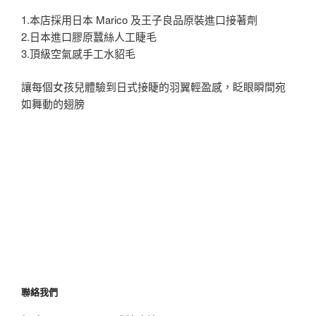
1.本店採用日本 Marico 及王子良品原裝進口接著劑
2.日本進口膠原蠶絲人工睫毛
3.頂級空氣感手工水貂毛
讓每個女孩兒體驗到日式接睫的羽翼輕盈感，眨眼瞬間宛
如舞動的翅膀
聯絡我們