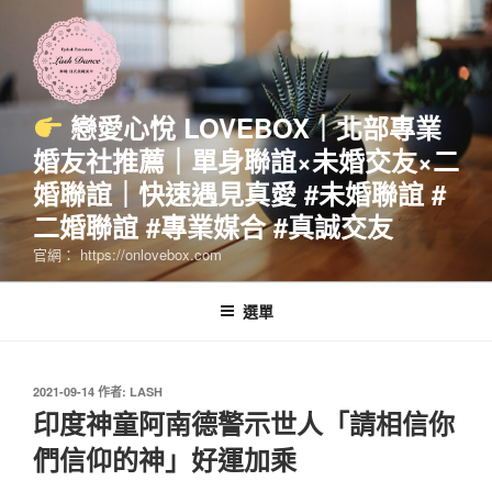
跳
至
主
要
內
戀愛心悅 LOVEBOX｜北部專業
容
婚友社推薦｜單身聯誼×未婚交友×二
婚聯誼｜快速遇見真愛 #未婚聯誼 #
二婚聯誼 #專業媒合 #真誠交友
官網： https://onlovebox.com
選單
發
2021-09-14
作者:
LASH
佈
印度神童阿南德警示世人「請相信你
於
們信仰的神」好運加乘