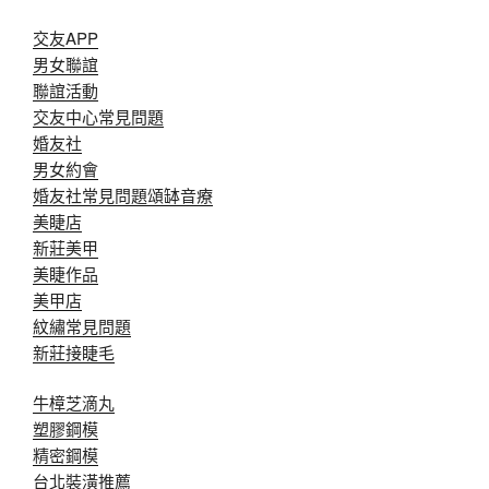
交友APP
男女聯誼
聯誼活動
交友中心常見問題
婚友社
男女約會
婚友社常見問題
頌缽音療
美睫店
新莊美甲
美睫作品
美甲店
紋繡常見問題
新莊接睫毛
牛樟芝滴丸
塑膠鋼模
精密鋼模
台北裝潢推薦