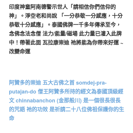
印度神童阿南德警示世人「請相信你們信仰的
神」。淨空老和尚說 「一分恭敬一分感應，十分
恭敬十分感應」。泰國佛牌一千多年傳承至今，
念佛念法念僧 法力/能量/磁場 此力量已灌入此牌
中！帶著此面 瓦拉康崇迪 祂將能為你帶來好運 ~
改變命運
阿贊多的崇迪 五大古佛之首 somdej-pra-
putajan-do 僧王阿贊多所持的經文為泰國頂級經
文 chinnabanchon (金那般川) 是一個很長很長
的咒語 祂的功效 是祈請二十八位佛祖保護你的生
命