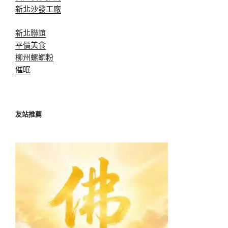
新北沙發工廠
新北聯誼
平價美食
柳州螺螄粉
催眠
友站推薦