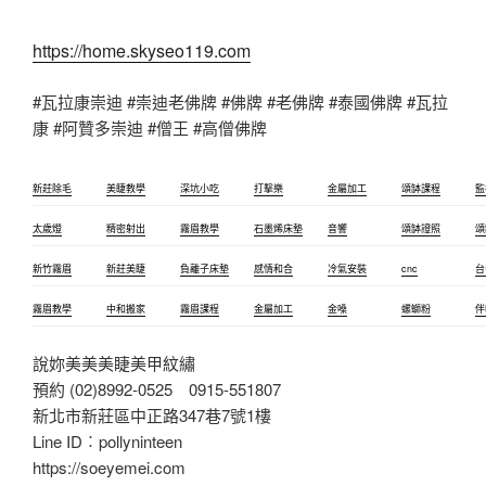
https://home.skyseo119.com
#瓦拉康崇迪 #崇迪老佛牌 #佛牌 #老佛牌 #泰國佛牌 #瓦拉
康 #阿贊多崇迪 #僧王 #高僧佛牌
新莊除毛
美睫教學
深坑小吃
打擊樂
金屬加工
頌缽課程
監
太歲燈
精密射出
霧眉教學
石墨烯床墊
音響
頌缽證照
頌
新竹霧眉
新莊美睫
負離子床墊
感情和合
冷氣安裝
cnc
台
霧眉教學
中和搬家
霧眉課程
金屬加工
金嗓
螺螄粉
伴
說妳美美美睫美甲紋繡
預約 (02)8992-0525 0915-551807
新北市新莊區中正路347巷7號1樓
Line ID︰pollyninteen
https://soeyemei.com