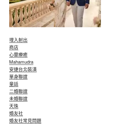
埋入射出
商店
心靈療癒
Mahamudra
安捷台北裝潢
單身聯誼
童話
二婚聯誼
未婚聯誼
天珠
婚友社
婚友社常見問題