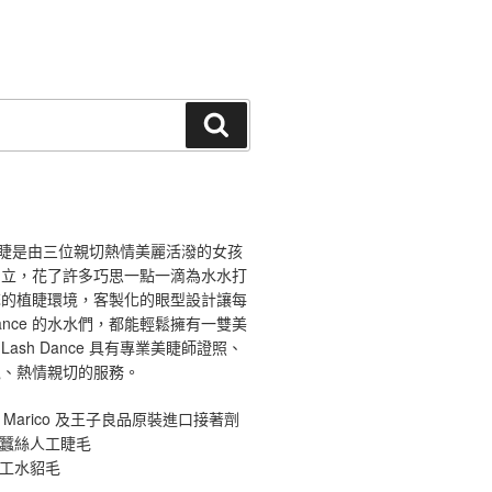
搜
尋
ce 舞睫是由三位親切熱情美麗活潑的女孩
創立，花了許多巧思一點一滴為水水打
馨的植睫環境，客製化的眼型設計讓每
 Dance 的水水們，都能輕鬆擁有一雙美
ash Dance 具有專業美睫師證照、
境、熱情親切的服務。
 Marico 及王子良品原裝進口接著劑
原蠶絲人工睫毛
手工水貂毛