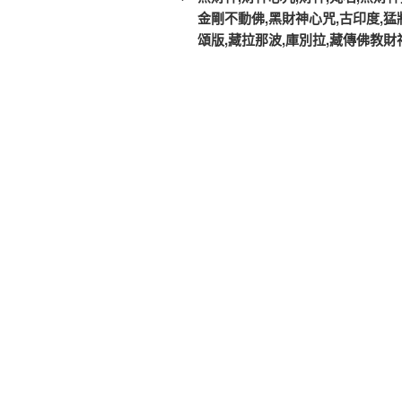
篇
金剛不動佛,黑財神心咒,古印度,猛
導
文
頌版,藏拉那波,庫別拉,藏傳佛教財
覽
章