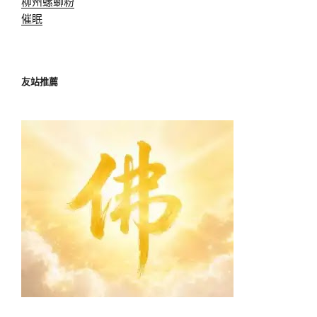
柳州螺螄粉
催眠
友站推薦