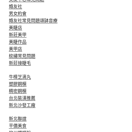
婚友社
男女約會
婚友社常見問題
頌缽音療
美睫店
新莊美甲
美睫作品
美甲店
紋繡常見問題
新莊接睫毛
牛樟芝滴丸
塑膠鋼模
精密鋼模
台北裝潢推薦
新北沙發工廠
新北聯誼
平價美食