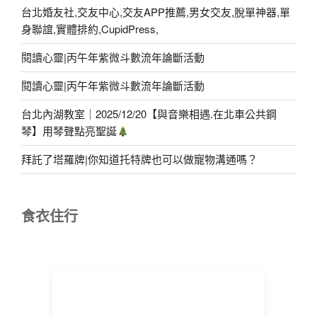
台北婚友社,交友中心,交友APP推薦,男女交友,脫單神器,單
身聯誼,實體排約,CupidPress,
閱讀心靈|丙午年紫微斗數流年論斷活動
閱讀心靈|丙午年紫微斗數流年論斷活動
台北內湖教室｜2025/12/20【與音樂相遇.在北車公共鋼
琴】用琴聲點亮聖誕
拜託了塔羅牌|你知道托特牌也可以做寵物溝通嗎？
食衣住行