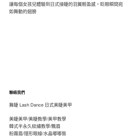
讓每個女孩兒體驗到日式接睫的羽翼輕盈感，眨眼瞬間宛
如舞動的翅膀
聯絡我們
舞睫 Lash Dance 日式美睫美甲
美睫美甲/美睫教學/美甲教學
韓式半永久紋繡教學/飄眉
粉霧眉/隱形眼線/水晶嘟嘟唇