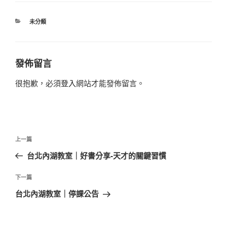
分
未分類
類
發佈留言
很抱歉，必須
登入
網站才能發佈留言。
文
上
上一篇
章
一
台北內湖教室｜好書分享-天才的關鍵習慣
導
篇
覽
文
下
下一篇
章
一
台北內湖教室｜停課公告
篇
文