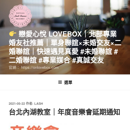
跳
至
主
要
內
戀愛心悅 LOVEBOX｜北部專業
容
婚友社推薦｜單身聯誼×未婚交友×二
婚聯誼｜快速遇見真愛 #未婚聯誼 #
二婚聯誼 #專業媒合 #真誠交友
官網： https://onlovebox.com
選單
發
2021-05-22
作者:
LASH
佈
台北內湖教室｜年度音樂會延期通知
於