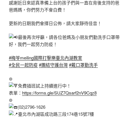
感謝近日來認真準備上台的孩子們與一直在背後支持的爸
爸媽媽，你們努力不會白費！
更新的日期我們會擇日公佈，請大家靜待佳音！
最後再次呼籲，請各位爸媽及小朋友們勤洗手口罩帶
好，我們一起努力防疫！
#梅苓meiling國際打擊樂臺北內湖教室
#全民一起防疫
#團結守護台灣
#戴口罩勤洗手
⊚
免費插班試上持續進行中！
表單：
https://forms.gle/SUZ7Qsarf2nV9Cqz8
⊚
(02)2796-1626
臺北市內湖區成功路三段174巷15號7樓