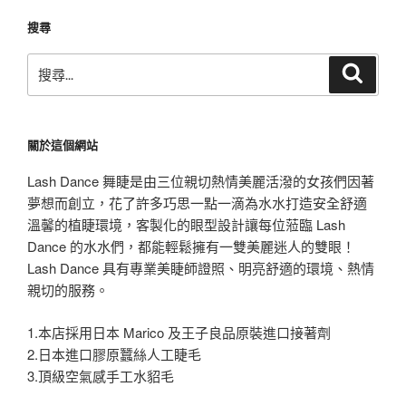
章
搜尋
搜
搜
尋
尋
關
鍵
關於這個網站
字:
Lash Dance 舞睫是由三位親切熱情美麗活潑的女孩們因著
夢想而創立，花了許多巧思一點一滴為水水打造安全舒適
溫馨的植睫環境，客製化的眼型設計讓每位蒞臨 Lash
Dance 的水水們，都能輕鬆擁有一雙美麗迷人的雙眼！
Lash Dance 具有專業美睫師證照、明亮舒適的環境、熱情
親切的服務。
1.本店採用日本 Marico 及王子良品原裝進口接著劑
2.日本進口膠原蠶絲人工睫毛
3.頂級空氣感手工水貂毛