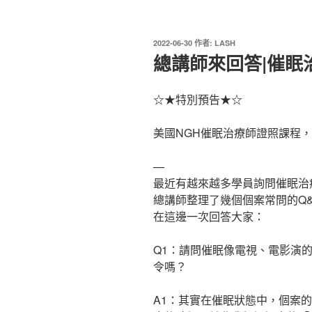
發
2022-06-30
作者:
LASH
佈
總講師來回答|催眠
於
☆★特別預告★☆
美國NGH催眠治療師證照課程，
—
最近有越來越多學員詢問催眠治
總講師整理了幾個個案常問的Q&
在這邊一次回答大家：
Q1：請問催眠像電視、電影演
令嗎？
A1：其實在催眠狀態中，個案