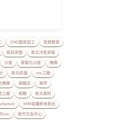
工
CNC銑床加工
音樂教室
新莊床墊
新北冷氣安裝
沙發
客製化沙發
佛牌
計
新北抓漏
cnc工廠
老佛牌
美睫店
美甲
墊工廠
相親
新北素料
ufacture
MIM金屬粉末射出
竹cnc
新竹交友中心