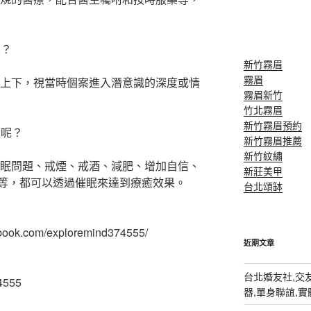
久？
新竹霧眉
霧眉
時上下，視當時個案進入潛意識的深度或情
霧眉新竹
竹北霧眉
新竹霧眉預約
題呢？
新竹霧眉推薦
新竹紋繡
睡眠問題、戒煙、戒酒、減肥、增加自信、
新莊美甲
等，都可以透過催眠來達到療癒效果。
台北頌缽
ook.com/exploremind374555/
近期文章
台北婚友社,交友
4555
器,單身聯誼,實體排