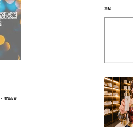
重點
程
、
閱讀心靈