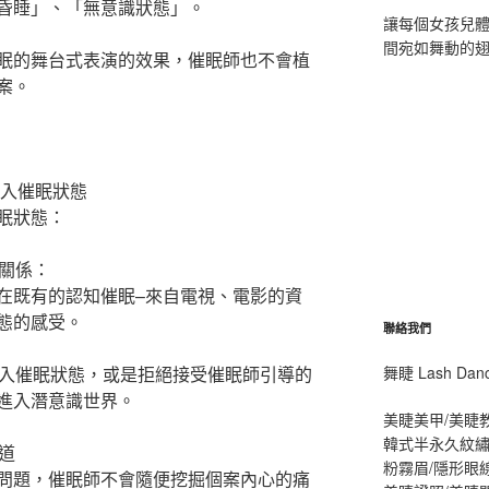
昏睡」、「無意識狀態」。
讓每個女孩兒
間宛如舞動的
眠的舞台式表演的效果，催眠師也不會植
案。
進入催眠狀態
眠狀態：
關係：
在既有的認知催眠–來自電視、電影的資
態的感受。
聯絡我們
入催眠狀態，或是拒絕接受催眠師引導的
舞睫 Lash D
進入潛意識世界。
美睫美甲/美睫
韓式半永久紋繡
道
粉霧眉/隱形眼
問題，催眠師不會隨便挖掘個案內心的痛