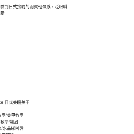
體驗到日式接睫的羽翼輕盈感，眨眼瞬
翅膀
ance 日式美睫美甲
教學/美甲教學
教學/飄眉
線/水晶嘟嘟唇