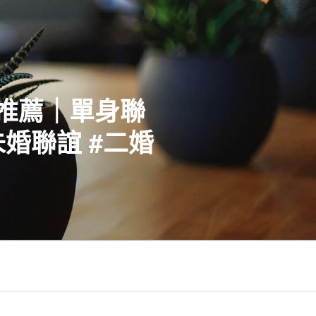
社推薦｜單身聯
婚聯誼 #二婚