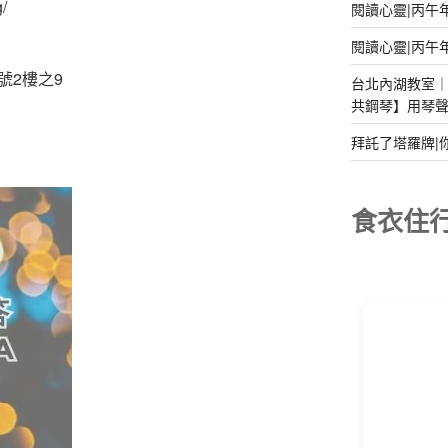
/
閱讀心靈|丙午
閱讀心靈|丙午
號2樓之9
台北內湖教室｜2
共鋼琴】用琴
拜託了塔羅牌|
食衣住