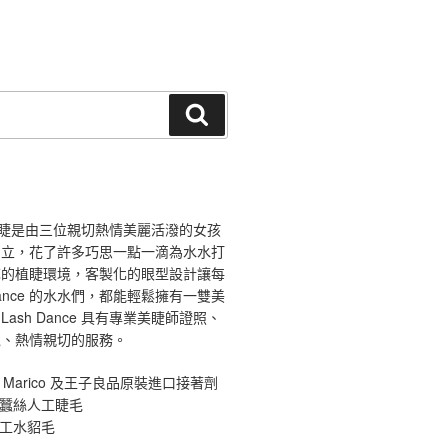
搜
尋
ce 舞睫是由三位親切熱情美麗活潑的女孩
創立，花了許多巧思一點一滴為水水打
馨的植睫環境，客製化的眼型設計讓每
 Dance 的水水們，都能輕鬆擁有一雙美
ash Dance 具有專業美睫師證照、
境、熱情親切的服務。
 Marico 及王子良品原裝進口接著劑
原蠶絲人工睫毛
手工水貂毛