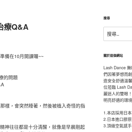
搜尋
治療Q&A
搜
尋
關
鍵
字:
準備在10月開課囉~~
關於這個網站
Lash Dan
們因著夢想而
療的問題
造安全舒適溫
A
位蒞臨 Lash
麗迷人的雙眼！L
明亮舒適的環
的那樣，會突然睡著，然後被植入奇怪的指
1.本店採用日本
2.日本進口膠
3.頂級空氣感
的精神往往都是十分清醒，就像是早晨剛起