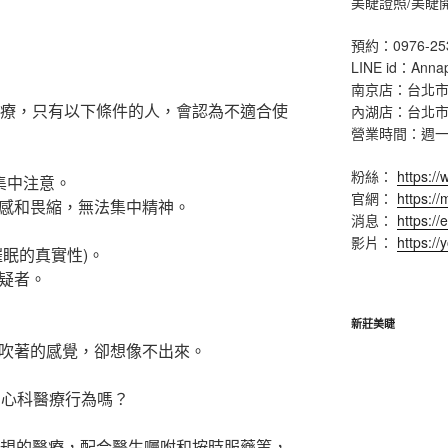
美睫證照/美睫
預約：0976-25
？
LINE id：Anna
南京店：台北市
治療，只有以下條件的人，會認為不適合使
內湖店：台北市
營業時間：週一 ~ 
粉絲：
https:/
集中注意。
官網：
https:/
感和畏縮，無法集中精神。
消息：
https://
影片：
https:/
眠的真實性)。
疑者。
新莊美睫
吹著的感覺，卻想像不出來。
身心科醫療行為嗎？
正規的醫療，配合醫生囑咐和按時服藥等，