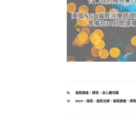
分
催眠療癒
、
課程
、
身心靈相關
類
標
NGH
、
催眠
、
催眠治療
、
催眠療癒
、
課
籤