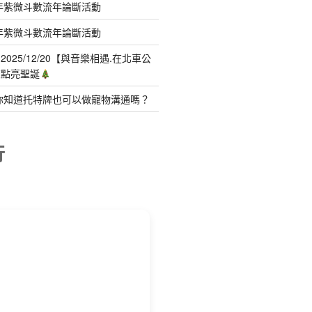
年紫微斗數流年論斷活動
年紫微斗數流年論斷活動
025/12/20【與音樂相遇.在北車公
聲點亮聖誕
你知道托特牌也可以做寵物溝通嗎？
行