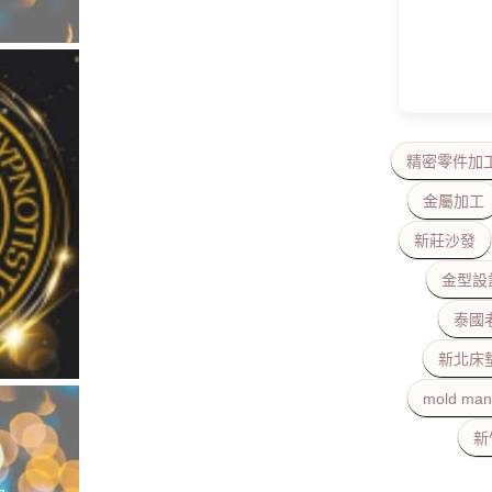
精密零件加
金屬加工
新莊沙發
金型設
泰國
新北床
mold man
新