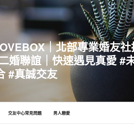
LOVEBOX｜北部專業婚友
二婚聯誼｜快速遇見真愛 #未
合 #真誠交友
交友中心常見問題
男人戀愛