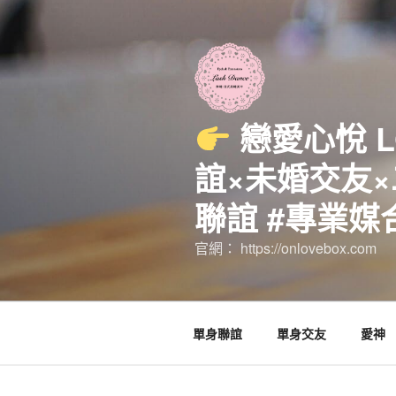
跳
至
主
要
內
容
戀愛心悅 
誼×未婚交友×
聯誼 #專業媒
官網： https://onlovebox.com
單身聯誼
單身交友
愛神