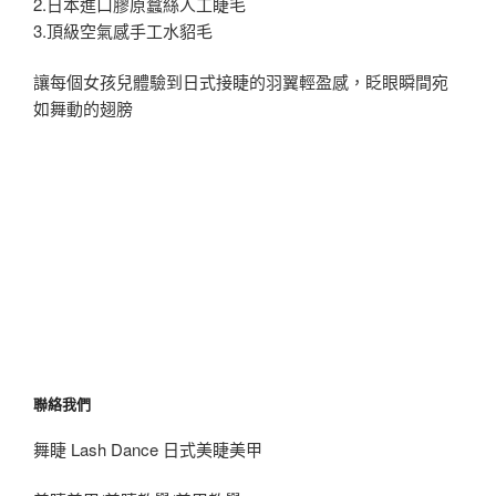
2.日本進口膠原蠶絲人工睫毛
3.頂級空氣感手工水貂毛
讓每個女孩兒體驗到日式接睫的羽翼輕盈感，眨眼瞬間宛
如舞動的翅膀
聯絡我們
舞睫 Lash Dance 日式美睫美甲