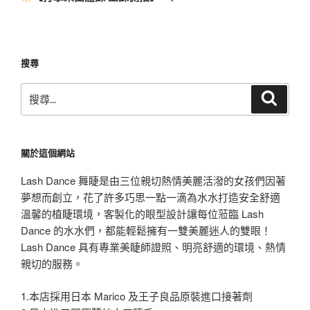
篇
文
章
搜尋
搜
搜
尋
尋
關
鍵
關於這個網站
字:
Lash Dance 舞睫是由三位親切熱情美麗活潑的女孩們因著
夢想而創立，花了許多巧思一點一滴為水水打造安全舒適
溫馨的植睫環境，客製化的眼型設計讓每位蒞臨 Lash
Dance 的水水們，都能輕鬆擁有一雙美麗迷人的雙眼！
Lash Dance 具有專業美睫師證照、明亮舒適的環境、熱情
親切的服務。
1.本店採用日本 Marico 及王子良品原裝進口接著劑