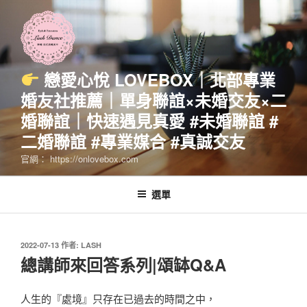
跳
至
主
要
內
戀愛心悅 LOVEBOX｜北部專業
容
婚友社推薦｜單身聯誼×未婚交友×二
婚聯誼｜快速遇見真愛 #未婚聯誼 #
二婚聯誼 #專業媒合 #真誠交友
官網： https://onlovebox.com
選單
發
2022-07-13
作者:
LASH
佈
總講師來回答系列|頌缽Q&A
於
人生的『處境』只存在已過去的時間之中，