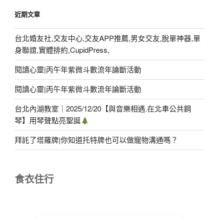
近期文章
台北婚友社,交友中心,交友APP推薦,男女交友,脫單神器,單
身聯誼,實體排約,CupidPress,
閱讀心靈|丙午年紫微斗數流年論斷活動
閱讀心靈|丙午年紫微斗數流年論斷活動
台北內湖教室｜2025/12/20【與音樂相遇.在北車公共鋼
琴】用琴聲點亮聖誕
拜託了塔羅牌|你知道托特牌也可以做寵物溝通嗎？
食衣住行