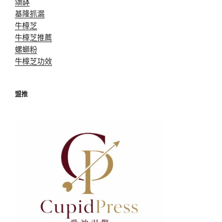
頌缽
基隆抓漏
牛樟芝
牛樟芝推薦
螺螄粉
牛樟芝功效
盟推