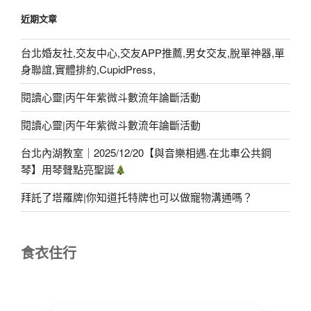
近期文章
台北婚友社,交友中心,交友APP推薦,男女交友,脫單神器,單
身聯誼,實體排約,CupidPress,
閱讀心靈|丙午年紫微斗數流年論斷活動
閱讀心靈|丙午年紫微斗數流年論斷活動
台北內湖教室｜2025/12/20【與音樂相遇.在北車公共鋼
琴】用琴聲點亮聖誕
拜託了塔羅牌|你知道托特牌也可以做寵物溝通嗎？
食衣住行