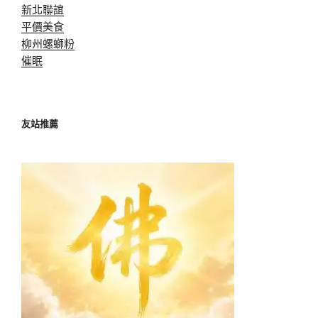
新北聯誼
平價美食
柳州螺螄粉
催眠
友站推薦