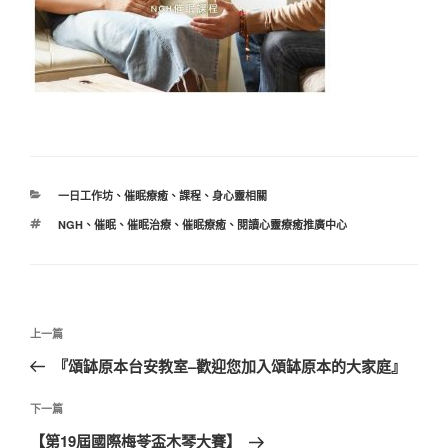
分
一日工作坊
、
催眠療癒
、
課程
、
身心靈相關
類
標
NGH
、
催眠
、
催眠治療
、
催眠療癒
、
閱讀心靈療癒推廣中心
籤
文
上
上一篇
章
一
『頌缽原本台安教室–歡迎您加入頌缽原本的大家庭』
導
篇
覽
文
下
下一篇
章
一
【第19屆國際梅苓盃木琴大賽】