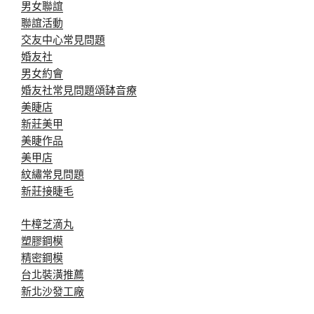
男女聯誼
聯誼活動
交友中心常見問題
婚友社
男女約會
婚友社常見問題
頌缽音療
美睫店
新莊美甲
美睫作品
美甲店
紋繡常見問題
新莊接睫毛
牛樟芝滴丸
塑膠鋼模
精密鋼模
台北裝潢推薦
新北沙發工廠