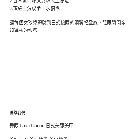
2.日本進口膠原蠶絲人工睫毛
3.頂級空氣感手工水貂毛
讓每個女孩兒體驗到日式接睫的羽翼輕盈感，眨眼瞬間宛
如舞動的翅膀
聯絡我們
舞睫 Lash Dance 日式美睫美甲