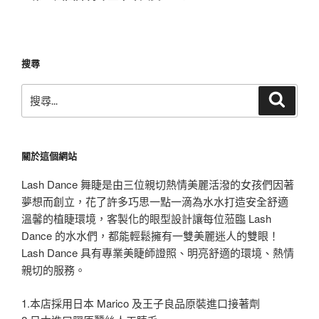
篇
文
章
搜尋
搜
搜
尋
尋
關
鍵
關於這個網站
字:
Lash Dance 舞睫是由三位親切熱情美麗活潑的女孩們因著
夢想而創立，花了許多巧思一點一滴為水水打造安全舒適
溫馨的植睫環境，客製化的眼型設計讓每位蒞臨 Lash
Dance 的水水們，都能輕鬆擁有一雙美麗迷人的雙眼！
Lash Dance 具有專業美睫師證照、明亮舒適的環境、熱情
親切的服務。
1.本店採用日本 Marico 及王子良品原裝進口接著劑