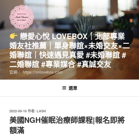
跳
至
主
要
內
戀愛心悅 LOVEBOX｜北部專業
容
婚友社推薦｜單身聯誼×未婚交友×二
婚聯誼｜快速遇見真愛 #未婚聯誼 #
二婚聯誼 #專業媒合 #真誠交友
官網： https://onlovebox.com
選單
發
2022-09-16
作者:
LASH
佈
美國NGH催眠治療師課程|報名即將
於
額滿