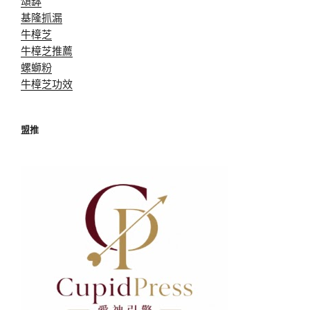
頌缽
基隆抓漏
牛樟芝
牛樟芝推薦
螺螄粉
牛樟芝功效
盟推