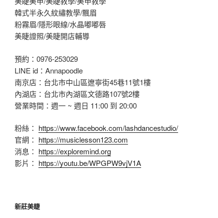
美睫美甲/美睫教學/美甲教學
韓式半永久紋繡教學/飄眉
粉霧眉/隱形眼線/水晶嘟嘟唇
美睫證照/美睫開店輔導
預約：0976-253029
LINE id：Annapoodle
南京店：台北市中山區遼寧街45巷11號1樓
內湖店：台北市內湖區文德路107號2樓
營業時間：週一 ~ 週日 11:00 到 20:00
粉絲：
https://www.facebook.com/lashdancestudio/
官網：
https://musiclesson123.com
消息：
https://exploremind.org
影片：
https://youtu.be/WPGPW9vjV1A
新莊美睫