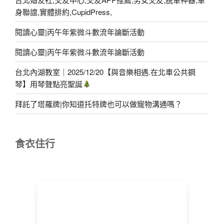
身聯誼,實體排約,CupidPress,
閱讀心靈|丙午年紫微斗數流年論斷活動
閱讀心靈|丙午年紫微斗數流年論斷活動
台北內湖教室｜2025/12/20【與音樂相遇.在北車公共鋼
琴】用琴聲點亮聖誕
拜託了塔羅牌|你知道托特牌也可以做寵物溝通嗎？
食衣住行