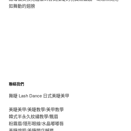
如舞動的翅膀
聯絡我們
舞睫 Lash Dance 日式美睫美甲
美睫美甲/美睫教學/美甲教學
韓式半永久紋繡教學/飄眉
粉霧眉/隱形眼線/水晶嘟嘟唇
美睫證照/美睫開店輔導