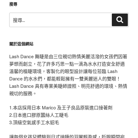
搜尋
搜
搜
尋
尋
關
鍵
關於這個網站
字:
Lash Dance 舞睫是由三位親切熱情美麗活潑的女孩們因著
夢想而創立，花了許多巧思一點一滴為水水打造安全舒適
溫馨的植睫環境，客製化的眼型設計讓每位蒞臨 Lash
Dance 的水水們，都能輕鬆擁有一雙美麗迷人的雙眼！
Lash Dance 具有專業美睫師證照、明亮舒適的環境、熱情
親切的服務。
1.本店採用日本 Marico 及王子良品原裝進口接著劑
2.日本進口膠原蠶絲人工睫毛
3.頂級空氣感手工水貂毛
讓每個女孩兒體驗到日式接睫的羽翼輕盈感，眨眼瞬間宛