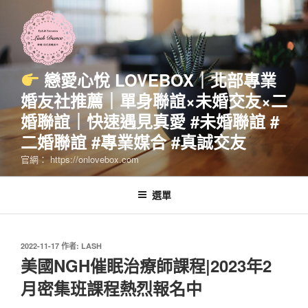
跳
至
主
要
內
戀愛心悅 LOVEBOX｜北部專業
容
婚友社推薦｜單身聯誼×未婚交友×二
婚聯誼｜快速遇見真愛 #未婚聯誼 #
二婚聯誼 #專業媒合 #真誠交友
官網： https://onlovebox.com
選單
發
2022-11-17
作者:
LASH
佈
美國NGH催眠治療師課程|2023年2
於
月密集班課程熱烈報名中