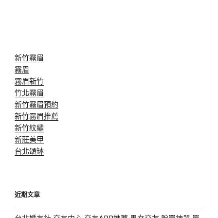
新竹霧眉
霧眉
霧眉新竹
竹北霧眉
新竹霧眉預約
新竹霧眉推薦
新竹紋繡
新莊美甲
台北頌缽
近期文章
台北婚友社,交友中心,交友APP推薦,男女交友,脫單神器,單