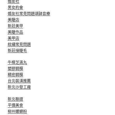
婚友社
男女約會
婚友社常見問題
頌缽音療
美睫店
新莊美甲
美睫作品
美甲店
紋繡常見問題
新莊接睫毛
牛樟芝滴丸
塑膠鋼模
精密鋼模
台北裝潢推薦
新北沙發工廠
新北聯誼
平價美食
柳州螺螄粉