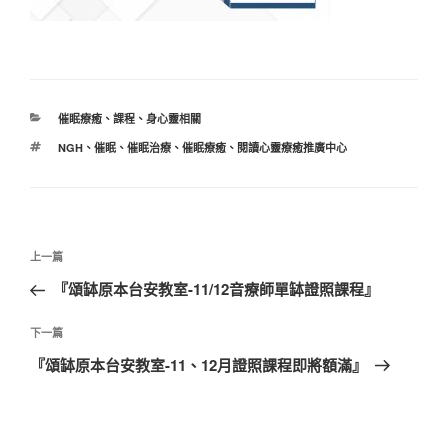
分
催眠療癒
、
課程
、
身心靈相關
類
標
NGH
、
催眠
、
催眠治療
、
催眠療癒
、
閱讀心靈療癒推廣中心
籤
文
上
上一篇
章
一
『頌缽原本台安教室-11/12音療師單缽證照課程』
導
篇
覽
文
下
下一篇
章
一
『頌缽原本台安教室-11、12月證照課程即將額滿』
篇
文
章