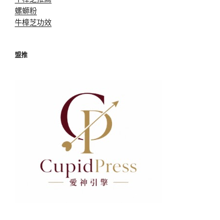
螺螄粉
牛樟芝功效
盟推