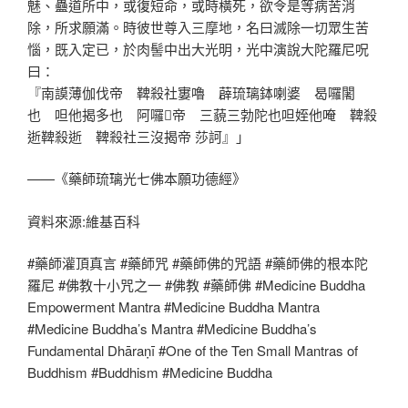
魅、蠱道所中，或復短命，或時橫死，欲令是等病苦消
除，所求願滿。時彼世尊入三摩地，名曰滅除一切眾生苦
惱，既入定已，於肉髻中出大光明，光中演說大陀羅尼呪
曰：
『南謨薄伽伐帝 鞞殺社寠嚕 薜琉璃鉢喇婆 曷囉闍
也 呾他揭多也 阿囉𠿒帝 三藐三勃陀也呾姪他唵 鞞殺
逝鞞殺逝 鞞殺社三沒揭帝 莎訶』」
——《藥師琉璃光七佛本願功德經》
資料來源:維基百科
#藥師灌頂真言 #藥師咒 #藥師佛的咒語 #藥師佛的根本陀
羅尼 #佛教十小咒之一 #佛教 #藥師佛 #Medicine Buddha
Empowerment Mantra #Medicine Buddha Mantra
#Medicine Buddha’s Mantra #Medicine Buddha’s
Fundamental Dhāraṇī #One of the Ten Small Mantras of
Buddhism #Buddhism #Medicine Buddha