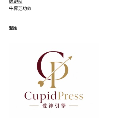
螺螄粉
牛樟芝功效
盟推