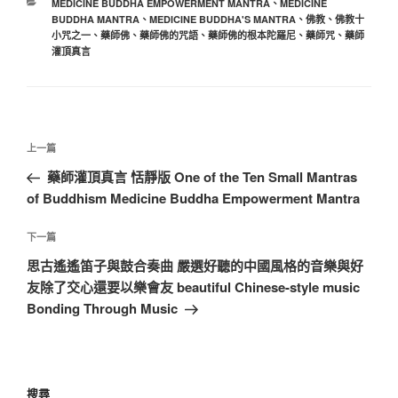
分
MEDICINE BUDDHA EMPOWERMENT MANTRA
、
MEDICINE
類
BUDDHA MANTRA
、
MEDICINE BUDDHA'S MANTRA
、
佛教
、
佛教十
小咒之一
、
藥師佛
、
藥師佛的咒語
、
藥師佛的根本陀羅尼
、
藥師咒
、
藥師
灌頂真言
文
上
上一篇
章
一
藥師灌頂真言 恬靜版 One of the Ten Small Mantras
導
篇
of Buddhism Medicine Buddha Empowerment Mantra
覽
文
章
下
下一篇
一
思古遙遙笛子與鼓合奏曲 嚴選好聽的中國風格的音樂與好
篇
友除了交心還要以樂會友 beautiful Chinese-style music
文
Bonding Through Music
章
搜尋