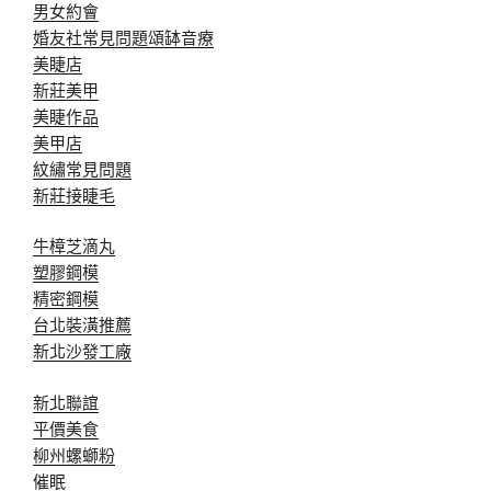
男女約會
婚友社常見問題
頌缽音療
美睫店
新莊美甲
美睫作品
美甲店
紋繡常見問題
新莊接睫毛
牛樟芝滴丸
塑膠鋼模
精密鋼模
台北裝潢推薦
新北沙發工廠
新北聯誼
平價美食
柳州螺螄粉
催眠