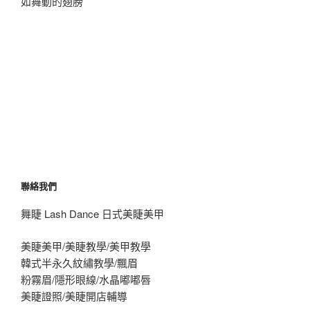
如舞動的翅膀
聯絡我們
舞睫 Lash Dance 日式美睫美甲
美睫美甲/美睫教學/美甲教學
韓式半永久紋繡教學/飄眉
粉霧眉/隱形眼線/水晶嘟嘟唇
美睫證照/美睫開店輔導