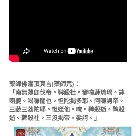
藥師佛灌頂真言(藥師咒)：
「南無薄伽伐帝。鞞殺社。窶嚕薜琉璃。鉢
喇婆。喝囉闍也。怛陀揭多耶。阿囉訶帝。
三藐三勃陀耶。怛姪他。唵。鞞殺逝。鞞殺
逝。鞞殺社。三沒揭帝。娑訶。」