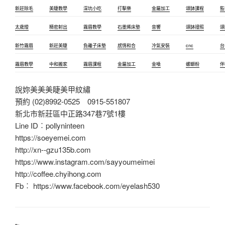
新莊除毛
美睫教學
深坑小吃
打擊樂
金屬加工
頌缽課程
監
太歲燈
精密射出
霧眉教學
石墨烯床墊
音響
頌缽證照
頌
新竹霧眉
新莊美睫
負離子床墊
感情和合
冷氣安裝
cnc
台
霧眉教學
中和搬家
霧眉課程
金屬加工
金嗓
螺螄粉
伴
說妳美美美睫美甲紋繡
預約 (02)8992-0525 0915-551807
新北市新莊區中正路347巷7號1樓
Line ID︰pollyninteen
https://soeyemei.com
http://xn--gzu135b.com
https://www.instagram.com/sayyoumeimei
http://coffee.chyihong.com
Fb︰ https://www.facebook.com/eyelash530