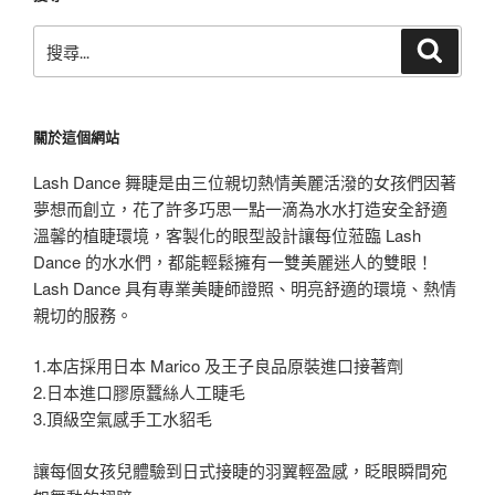
搜
搜
尋
尋
關
鍵
關於這個網站
字:
Lash Dance 舞睫是由三位親切熱情美麗活潑的女孩們因著
夢想而創立，花了許多巧思一點一滴為水水打造安全舒適
溫馨的植睫環境，客製化的眼型設計讓每位蒞臨 Lash
Dance 的水水們，都能輕鬆擁有一雙美麗迷人的雙眼！
Lash Dance 具有專業美睫師證照、明亮舒適的環境、熱情
親切的服務。
1.本店採用日本 Marico 及王子良品原裝進口接著劑
2.日本進口膠原蠶絲人工睫毛
3.頂級空氣感手工水貂毛
讓每個女孩兒體驗到日式接睫的羽翼輕盈感，眨眼瞬間宛