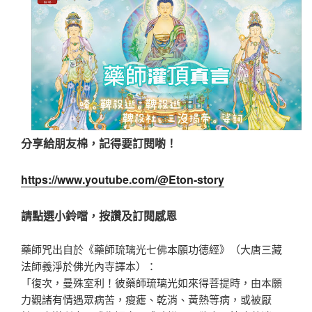
分享給朋友棉，記得要訂閱喲！
https://www.youtube.com/@Eton-story
請點選小鈴噹，按讚及訂閱感恩
藥師咒出自於《藥師琉璃光七佛本願功德經》（大唐三藏
法師義淨於佛光內寺譯本）：
「復次，曼殊室利！彼藥師琉璃光如來得菩提時，由本願
力觀諸有情遇眾病苦，瘦瘧、乾消、黃熱等病，或被厭