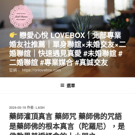
跳
至
主
要
內
戀愛心悅 LOVEBOX｜北部專業
容
婚友社推薦｜單身聯誼×未婚交友×二
婚聯誼｜快速遇見真愛 #未婚聯誼 #
二婚聯誼 #專業媒合 #真誠交友
官網： https://onlovebox.com
選單
發
2024-05-19
作者:
LASH
佈
藥師灌頂真言 藥師咒 藥師佛的咒語
於
是藥師佛的根本真言（陀羅尼），是