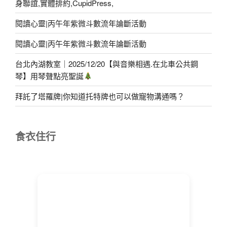
身聯誼,實體排約,CupidPress,
閱讀心靈|丙午年紫微斗數流年論斷活動
閱讀心靈|丙午年紫微斗數流年論斷活動
台北內湖教室｜2025/12/20【與音樂相遇.在北車公共鋼
琴】用琴聲點亮聖誕
拜託了塔羅牌|你知道托特牌也可以做寵物溝通嗎？
食衣住行