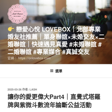
跳
至
主
要
內
戀愛心悅 LOVEBOX｜北部專業
容
婚友社推薦｜單身聯誼×未婚交友×二
婚聯誼｜快速遇見真愛 #未婚聯誼 #
二婚聯誼 #專業媒合 #真誠交友
官網： https://onlovebox.com
選單
發
2025-03-26
作者:
LASH
佈
讓你的愛更偉大Part4｜直覺式塔羅
於
牌與紫微斗數流年論斷公益活動