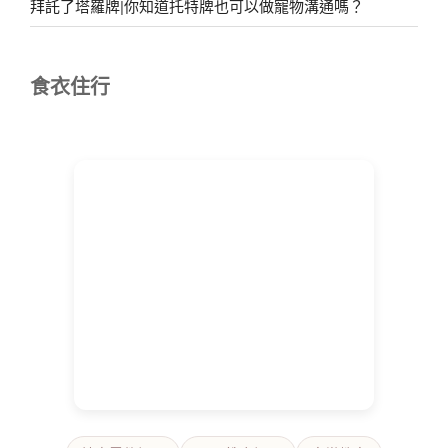
拜託了塔羅牌|你知道托特牌也可以做寵物溝通嗎？
食衣住行