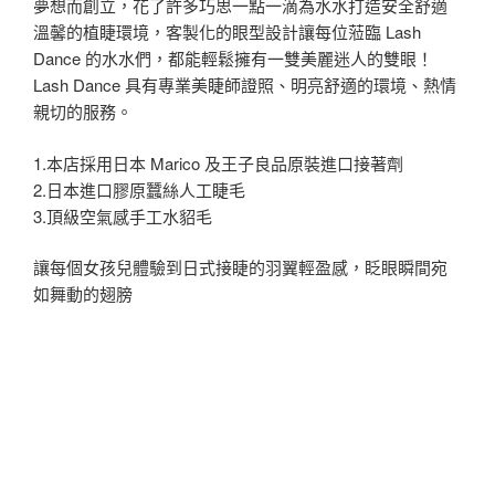
夢想而創立，花了許多巧思一點一滴為水水打造安全舒適
溫馨的植睫環境，客製化的眼型設計讓每位蒞臨 Lash
Dance 的水水們，都能輕鬆擁有一雙美麗迷人的雙眼！
Lash Dance 具有專業美睫師證照、明亮舒適的環境、熱情
親切的服務。
1.本店採用日本 Marico 及王子良品原裝進口接著劑
2.日本進口膠原蠶絲人工睫毛
3.頂級空氣感手工水貂毛
讓每個女孩兒體驗到日式接睫的羽翼輕盈感，眨眼瞬間宛
如舞動的翅膀