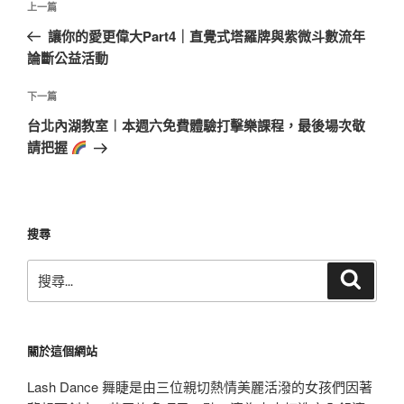
上
上一篇
章
一
讓你的愛更偉大Part4｜直覺式塔羅牌與紫微斗數流年
導
篇
論斷公益活動
覽
文
章
下
下一篇
一
台北內湖教室︱本週六免費體驗打擊樂課程，最後場次敬
篇
請把握
文
章
搜尋
搜
搜
尋
尋
關
鍵
關於這個網站
字:
Lash Dance 舞睫是由三位親切熱情美麗活潑的女孩們因著