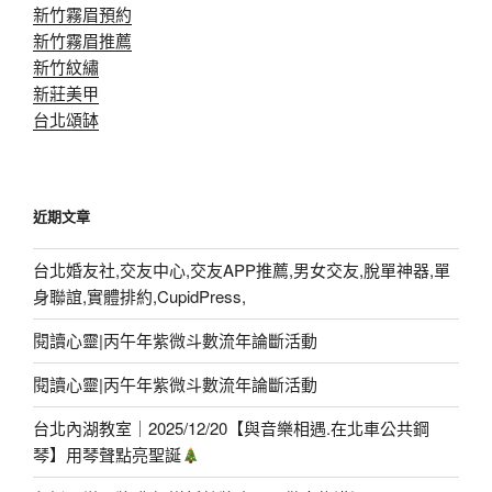
新竹霧眉預約
新竹霧眉推薦
新竹紋繡
新莊美甲
台北頌缽
近期文章
台北婚友社,交友中心,交友APP推薦,男女交友,脫單神器,單
身聯誼,實體排約,CupidPress,
閱讀心靈|丙午年紫微斗數流年論斷活動
閱讀心靈|丙午年紫微斗數流年論斷活動
台北內湖教室｜2025/12/20【與音樂相遇.在北車公共鋼
琴】用琴聲點亮聖誕