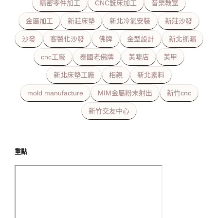
精密零件加工
CNC銑床加工
音樂教室
金屬加工
新莊床墊
新北冷氣安裝
新莊沙發
沙發
客製化沙發
佛牌
金型設計
新北抓漏
cnc工廠
泰國老佛牌
美睫店
美甲
新北床墊工廠
相親
新北素料
mold manufacture
MIM金屬粉末射出
新竹cnc
新竹交友中心
重點