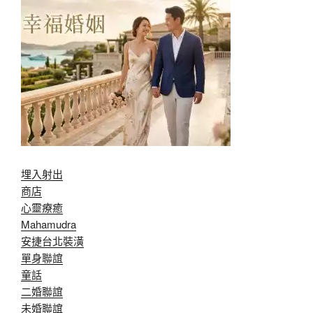
埋入射出
商店
心靈療癒
Mahamudra
安捷台北裝潢
單身聯誼
童話
二婚聯誼
未婚聯誼