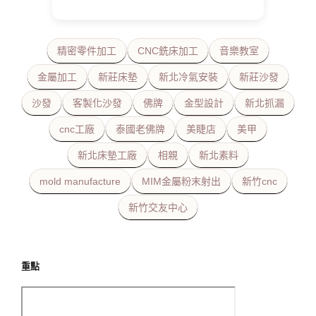
精密零件加工
CNC銑床加工
音樂教室
金屬加工
新莊床墊
新北冷氣安裝
新莊沙發
沙發
客製化沙發
佛牌
金型設計
新北抓漏
cnc工廠
泰國老佛牌
美睫店
美甲
新北床墊工廠
相親
新北素料
mold manufacture
MIM金屬粉末射出
新竹cnc
新竹交友中心
重點