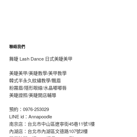
聯絡我們
舞睫 Lash Dance 日式美睫美甲
美睫美甲/美睫教學/美甲教學
韓式半永久紋繡教學/飄眉
粉霧眉/隱形眼線/水晶嘟嘟唇
美睫證照/美睫開店輔導
預約：0976-253029
LINE id：Annapoodle
南京店：台北市中山區遼寧街45巷11號1樓
內湖店：台北市內湖區文德路107號2樓