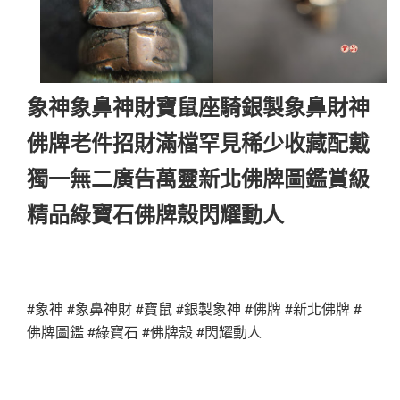
象神象鼻神財寶鼠座騎銀製象鼻財神
佛牌老件招財滿檔罕見稀少收藏配戴
獨一無二廣告萬靈新北佛牌圖鑑賞級
精品綠寶石佛牌殼閃耀動人
#象神 #象鼻神財 #寶鼠 #銀製象神 #佛牌 #新北佛牌 #
佛牌圖鑑 #綠寶石 #佛牌殼 #閃耀動人