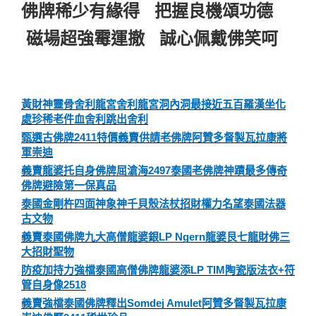
佛牌稀少有緣得 把握良機頌功德
磁場超強霉運撤 誠心佩戴佛笑呵
黃財神靈骨舍利龍宮舍利龍宮洞內洞最接近五百羅漢坐化
處珍稀老件血舍利跳出舍利
甄選古佛牌2411特價義賣供請老佛牌阿贊多督製瓦拉康將
軍崇迪
義賣龍婆托自身佛牌屈滄海2497泰國老佛牌神蹟最多傳奇
佛牌避險第一保真品
泰國金剛杵四面神象神千貝殼法杖招財權力名望泰國法器
古文物
義賣泰國佛牌九大高僧龍婆銀LP Ngern龍婆艮七龍財佛三
大招財聖物
防疫加持力強檔泰國高僧佛牌龍婆添LP TIM陶瓷版法衣+符
管自身像2518
義賣強檔泰國佛牌釋出Somdej Amulet阿贊多督製瓦拉康