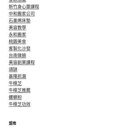
新竹身心靈課程
中和搬家公司
石墨烯床墊
美容教學
永和搬家
桃園美食
客製化沙發
台南做臉
美容創業課程
頌缽
基隆抓漏
牛樟芝
牛樟芝推薦
螺螄粉
牛樟芝功效
盟推