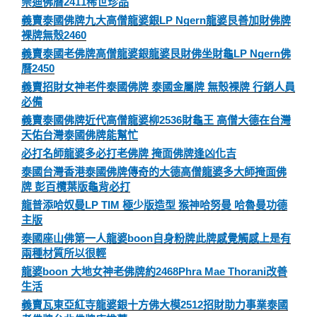
崇迪佛曆2411稀世珍品
義賣泰國佛牌九大高僧龍婆銀LP Ngern龍婆艮善加財佛牌
裸牌無殼2460
義賣泰國老佛牌高僧龍婆銀龍婆艮財佛坐財龜LP Ngern佛
曆2450
義賣招財女神老件泰國佛牌 泰國金屬牌 無殼裸牌 行銷人員
必備
義賣泰國佛牌近代高僧龍婆柳2536財龜王 高僧大德在台灣
天佑台灣泰國佛牌能幫忙
必打名師龍婆多必打老佛牌 掩面佛牌逢凶化吉
泰國台灣香港泰國佛牌傳奇的大德高僧龍婆多大師掩面佛
牌 彭百欖葉版龜背必打
龍普添哈奴曼LP TIM 極少版造型 猴神哈努曼 哈魯曼功德
主版
泰國座山佛第一人龍婆boon自身粉牌此牌感覺觸感上是有
兩種材質所以很輕
龍婆boon 大地女神老佛牌約2468Phra Mae Thorani改善
生活
義賣瓦東亞紅寺龍婆銀十方佛大模2512招財助力事業泰國