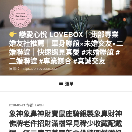
跳
至
主
要
內
戀愛心悅 LOVEBOX｜北部專業
容
婚友社推薦｜單身聯誼×未婚交友×二
婚聯誼｜快速遇見真愛 #未婚聯誼 #
二婚聯誼 #專業媒合 #真誠交友
官網： https://onlovebox.com
選單
發
2020-05-21
作者:
LASH
佈
象神象鼻神財寶鼠座騎銀製象鼻財神
於
佛牌老件招財滿檔罕見稀少收藏配戴