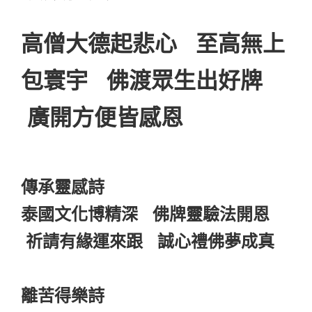
高僧大德起悲心 至高無上
包寰宇 佛渡眾生出好牌
廣開方便皆感恩
傳承靈感詩
泰國文化博精深 佛牌靈驗法開恩
祈請有緣運來跟 誠心禮佛夢成真
離苦得樂詩