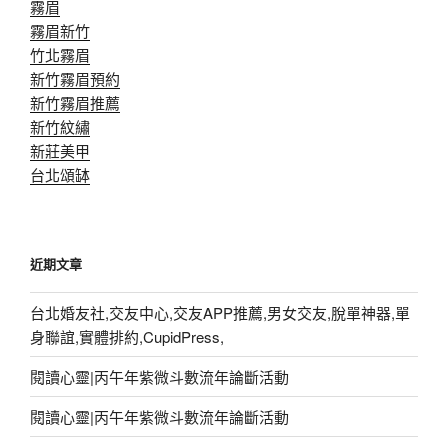
霧眉
霧眉新竹
竹北霧眉
新竹霧眉預約
新竹霧眉推薦
新竹紋繡
新莊美甲
台北頌缽
近期文章
台北婚友社,交友中心,交友APP推薦,男女交友,脫單神器,單
身聯誼,實體排約,CupidPress,
閱讀心靈|丙午年紫微斗數流年論斷活動
閱讀心靈|丙午年紫微斗數流年論斷活動