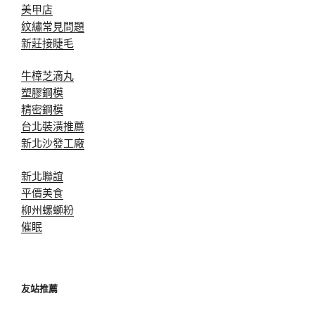
美甲店
紋繡常見問題
新莊接睫毛
牛樟芝滴丸
塑膠鋼模
精密鋼模
台北裝潢推薦
新北沙發工廠
新北聯誼
平價美食
柳州螺螄粉
催眠
友站推薦