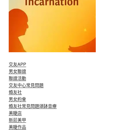
交友APP
男女聯誼
聯誼活動
交友中心常見問題
婚友社
男女約會
婚友社常見問題
頌缽音療
美睫店
新莊美甲
美睫作品