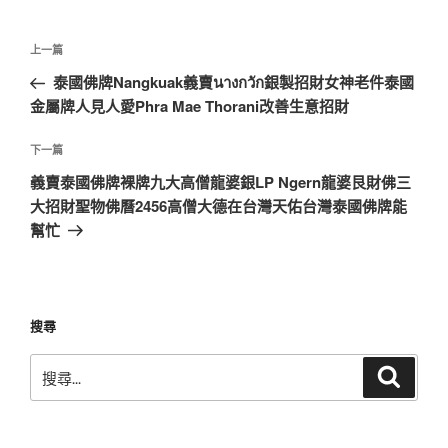
文
上
上一篇
章
一
泰國佛牌Nangkuak義賣นางกวัก銀製招財女神老件泰國
導
篇
金屬牌人見人愛Phra Mae Thorani改善生意招財
覽
文
章
下
下一篇
一
義賣泰國佛牌裸牌九大高僧龍婆銀LP Ngern龍婆艮財佛三
篇
大招財聖物佛曆2456高僧大德在台灣天佑台灣泰國佛牌能
文
幫忙
章
搜尋
搜
搜
尋
尋
關
鍵