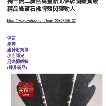
獨一無二廣召萬靈新北佛牌圖鑑賞級
精品綠寶石佛牌殼閃耀動人
https://tw.bid.yahoo.com/item/100807555137
供請
象神
座騎財寶鼠
小店師兄
另送椰殼鍊
(鍊非新品)