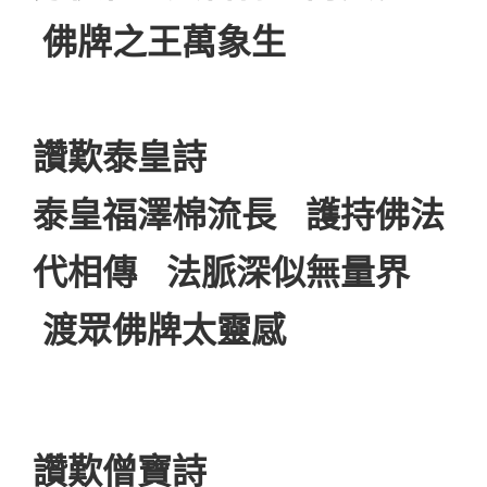
佛牌之王萬象生
讚歎泰皇詩
泰皇福澤棉流長 護持佛法
代相傳 法脈深似無量界
渡眾佛牌太靈感
讚歎僧寶詩