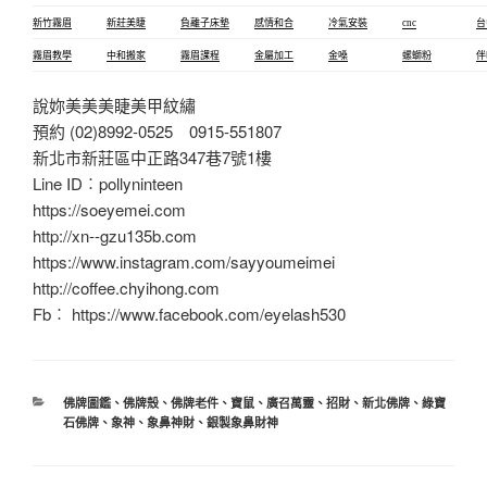
新竹霧眉
新莊美睫
負離子床墊
感情和合
冷氣安裝
cnc
台
霧眉教學
中和搬家
霧眉課程
金屬加工
金嗓
螺螄粉
伴
說妳美美美睫美甲紋繡
預約 (02)8992-0525 0915-551807
新北市新莊區中正路347巷7號1樓
Line ID︰pollyninteen
https://soeyemei.com
http://xn--gzu135b.com
https://www.instagram.com/sayyoumeimei
http://coffee.chyihong.com
Fb︰ https://www.facebook.com/eyelash530
分
佛牌圖鑑
、
佛牌殼
、
佛牌老件
、
寶鼠
、
廣召萬靈
、
招財
、
新北佛牌
、
綠寶
類
石佛牌
、
象神
、
象鼻神財
、
銀製象鼻財神