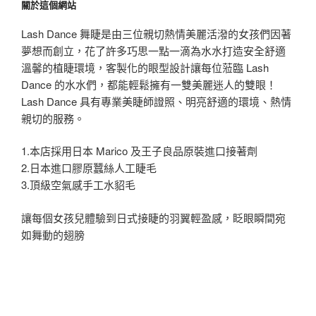
關於這個網站
字:
Lash Dance 舞睫是由三位親切熱情美麗活潑的女孩們因著
夢想而創立，花了許多巧思一點一滴為水水打造安全舒適
溫馨的植睫環境，客製化的眼型設計讓每位蒞臨 Lash
Dance 的水水們，都能輕鬆擁有一雙美麗迷人的雙眼！
Lash Dance 具有專業美睫師證照、明亮舒適的環境、熱情
親切的服務。
1.本店採用日本 Marico 及王子良品原裝進口接著劑
2.日本進口膠原蠶絲人工睫毛
3.頂級空氣感手工水貂毛
讓每個女孩兒體驗到日式接睫的羽翼輕盈感，眨眼瞬間宛
如舞動的翅膀