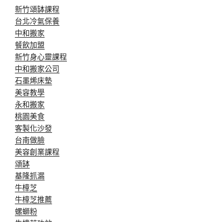
新竹頌缽課程
台北冷氣保養
中和搬家
餐飲加盟
新竹身心靈課程
中和搬家公司
石墨烯床墊
美容教學
永和搬家
桃園美食
客製化沙發
台南做臉
美容創業課程
頌缽
基隆抓漏
牛樟芝
牛樟芝推薦
螺螄粉