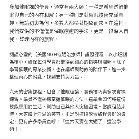
參加催眠課的學員，通常有兩大類：一種是希望透過催
眠與自己的內在和解；另一種則是對催眠技術充滿興
趣。無論初衷為何，多數人都帶著期望而來。在這裡，
我們提供的不僅僅是催眠療癒的手法，更是一段深入自
我、整理內在的旅程。
閱讀心靈的【美國NGH催眠治療師】證照課程，以小班制
為核心，確保每位學員都能得到細心的指導與關照。除了
學習催眠的專業技術，也在講師與助教的陪伴下，進一步
整理內心的紛亂，找到支持與力量。
六天的密集課程，包含了催眠理論、實務技巧與多次實操
練習。學員不僅熟練掌握催眠的方法，還學會如何將這份
技能應用於生活，幫助自己與他人突破困境。當課程結束
時，大家臉上洋溢的笑容，正是對這段學習旅程最好的肯
定。更有許多學員直呼：「這六天實在太短了，還沒學
夠！」