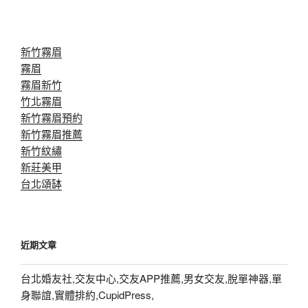
新竹霧眉
霧眉
霧眉新竹
竹北霧眉
新竹霧眉預約
新竹霧眉推薦
新竹紋繡
新莊美甲
台北頌缽
近期文章
台北婚友社,交友中心,交友APP推薦,男女交友,脫單神器,單
身聯誼,實體排約,CupidPress,