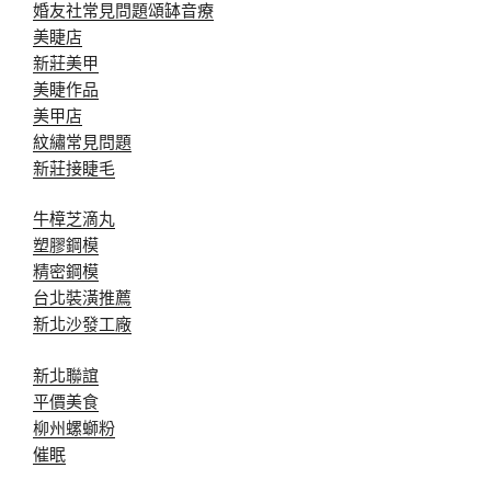
婚友社常見問題
頌缽音療
美睫店
新莊美甲
美睫作品
美甲店
紋繡常見問題
新莊接睫毛
牛樟芝滴丸
塑膠鋼模
精密鋼模
台北裝潢推薦
新北沙發工廠
新北聯誼
平價美食
柳州螺螄粉
催眠