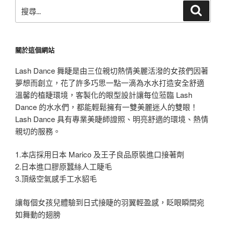
搜
搜
尋
尋
關
鍵
關於這個網站
字:
Lash Dance 舞睫是由三位親切熱情美麗活潑的女孩們因著
夢想而創立，花了許多巧思一點一滴為水水打造安全舒適
溫馨的植睫環境，客製化的眼型設計讓每位蒞臨 Lash
Dance 的水水們，都能輕鬆擁有一雙美麗迷人的雙眼！
Lash Dance 具有專業美睫師證照、明亮舒適的環境、熱情
親切的服務。
1.本店採用日本 Marico 及王子良品原裝進口接著劑
2.日本進口膠原蠶絲人工睫毛
3.頂級空氣感手工水貂毛
讓每個女孩兒體驗到日式接睫的羽翼輕盈感，眨眼瞬間宛
如舞動的翅膀