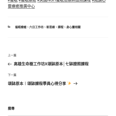
靈療癒推廣中心
分
催眠療癒
、
六日工作坊
、
新思維
、
課程
、
身心靈相關
類
文
上
上一篇
章
一
高雄生命樹工作坊X頌缽原本│七缽證照課程
導
篇
覽
文
下
下一篇
章
一
頌缽原本︱頌缽課程學員心得分享
篇
文
章
搜尋