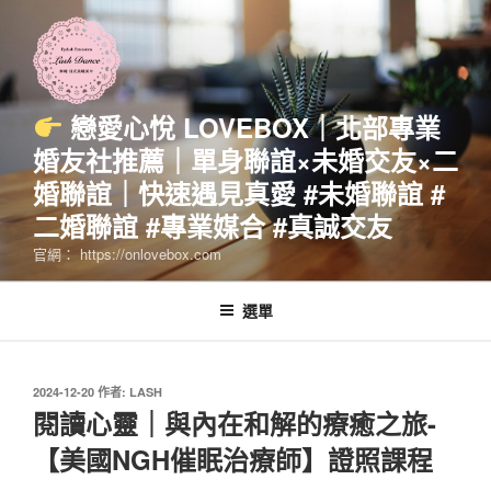
跳
至
主
要
內
戀愛心悅 LOVEBOX｜北部專業
容
婚友社推薦｜單身聯誼×未婚交友×二
婚聯誼｜快速遇見真愛 #未婚聯誼 #
二婚聯誼 #專業媒合 #真誠交友
官網： https://onlovebox.com
選單
發
2024-12-20
作者:
LASH
佈
閱讀心靈｜與內在和解的療癒之旅-
於
【美國NGH催眠治療師】證照課程