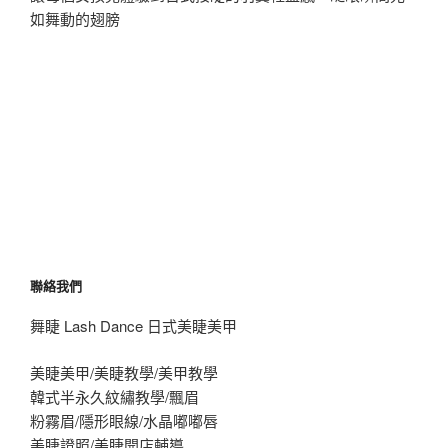
如舞動的翅膀
聯絡我們
舞睫 Lash Dance 日式美睫美甲
美睫美甲/美睫教學/美甲教學
韓式半永久紋繡教學/飄眉
粉霧眉/隱形眼線/水晶嘟嘟唇
美睫證照/美睫開店輔導