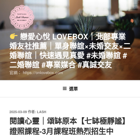
跳
至
主
要
內
戀愛心悅 LOVEBOX｜北部專業
容
婚友社推薦｜單身聯誼×未婚交友×二
婚聯誼｜快速遇見真愛 #未婚聯誼 #
二婚聯誼 #專業媒合 #真誠交友
官網： https://onlovebox.com
選單
發
2025-03-09
作者:
LASH
佈
閱讀心靈｜頌缽原本【七缽極靜謐】
於
證照課程-3月課程班熱烈招生中