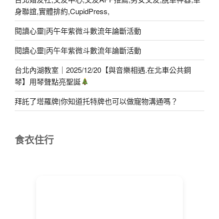
身聯誼,實體排約,CupidPress,
閱讀心靈|丙午年紫微斗數流年論斷活動
閱讀心靈|丙午年紫微斗數流年論斷活動
台北內湖教室｜2025/12/20【與音樂相遇.在北車公共鋼
琴】用琴聲點亮聖誕
拜託了塔羅牌|你知道托特牌也可以做寵物溝通嗎？
食衣住行