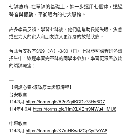
七缽療癒–在單缽的基礎上，進一步運用七個缽，透過
聲音與振動，平衡體內的七大脈輪。
許多學員反饋，學習七缽後，他們能幫助長期失眠、焦慮
或壓力大的家人和朋友進入更深層的放鬆狀態。
台北台安教室3/29（六）-3/30（日）七缽證照課程班熱烈
招生中，歡迎學習完單缽的同學來參加，學習更深層放鬆
的頌缽療癒！
—
【閱讀心靈-頌缽原本證照課程】
台安教室
114/3月
https://forms.gle/A2nSq4KCDv73Hs6Q7
114年4-6月
https://forms.gle/HmXLXEm9f4Wu4HMU8
中壢教室
114/3月
https://forms.gle/K7mHKwdZCpQs2vYA8