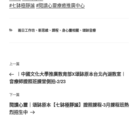
#七缽極靜謐
#閱讀心靈療癒推廣中心
分
兩日工作坊
、
新思維
、
課程
、
身心靈相關
、
頌缽音療
類
文
上
上一篇
章
一
︱中國文化大學推廣教育部X頌缽原本台北內湖教室︱
導
篇
音療師證照班課堂側拍-2/23
覽
文
章
下
下一篇
一
閱讀心靈｜頌缽原本【七缽極靜謐】證照課程-3月課程班熱
篇
烈招生中
文
章