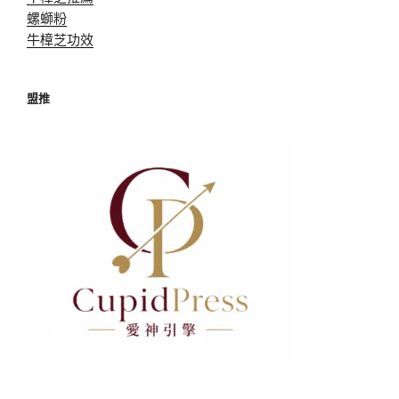
螺螄粉
牛樟芝功效
盟推