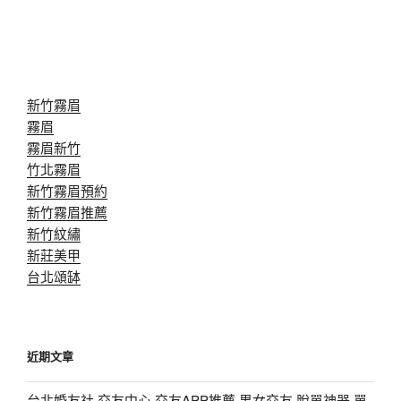
新竹霧眉
霧眉
霧眉新竹
竹北霧眉
新竹霧眉預約
新竹霧眉推薦
新竹紋繡
新莊美甲
台北頌缽
近期文章
台北婚友社,交友中心,交友APP推薦,男女交友,脫單神器,單