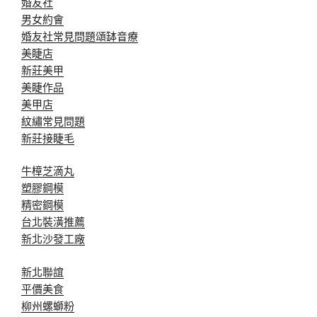
婚友社
男女約會
婚友社常見問題
頌缽音療
美睫店
新莊美甲
美睫作品
美甲店
紋繡常見問題
新莊接睫毛
牛樟芝滴丸
塑膠鋼模
精密鋼模
台北裝潢推薦
新北沙發工廠
新北聯誼
平價美食
柳州螺螄粉