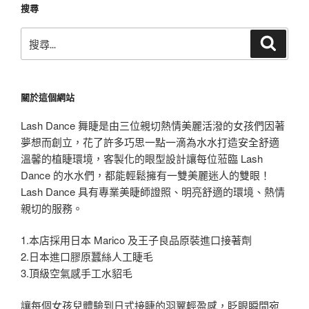
搜尋
搜
搜
尋
尋
關
鍵
關於這個網站
字:
Lash Dance 舞睫是由三位親切熱情美麗活潑的女孩們因著
夢想而創立，花了許多巧思一點一滴為水水打造安全舒適
溫馨的植睫環境，客製化的眼型設計讓每位蒞臨 Lash
Dance 的水水們，都能輕鬆擁有一雙美麗迷人的雙眼！
Lash Dance 具有專業美睫師證照、明亮舒適的環境、熱情
親切的服務。
1.本店採用日本 Marico 及王子良品原裝進口接著劑
2.日本進口膠原蠶絲人工睫毛
3.頂級空氣感手工水貂毛
讓每個女孩兒體驗到日式接睫的羽翼輕盈感，眨眼瞬間宛