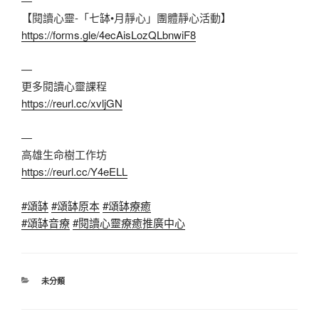
—
【閱讀心靈-「七缽•月靜心」團體靜心活動】
https://forms.gle/4ecAisLozQLbnwiF8
—
更多閱讀心靈課程
https://reurl.cc/xvljGN
—
高雄生命樹工作坊
https://reurl.cc/Y4eELL
#頌缽
#頌缽原本
#頌缽療癒
#頌缽音療
#閱讀心靈療癒推廣中心
分
未分類
類