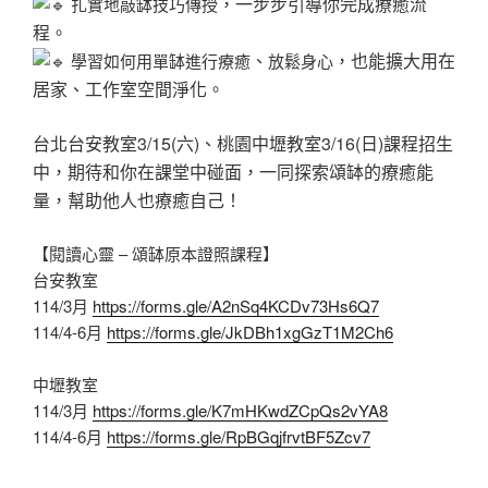
，一步步引導你完成療癒流
扎實地敲缽技巧傳授
程。
、
，也能擴大用在
學習如何用單缽進行療癒
放鬆身心
居家、工作室空間淨化。
台北台安教室3/15(六)、桃園中壢教室3/16(日)課程招生
中，期待和你在課堂中碰面，一同探索頌缽的療癒能
量，幫助他人也療癒自己！
【閱讀心靈 – 頌缽原本證照課程】
台安教室
114/3月
https://forms.gle/A2nSq4KCDv73Hs6Q7
114/4-6月
https://forms.gle/JkDBh1xgGzT1M2Ch6
中壢教室
114/3月
https://forms.gle/K7mHKwdZCpQs2vYA8
114/4-6月
https://forms.gle/RpBGqjfrvtBF5Zcv7