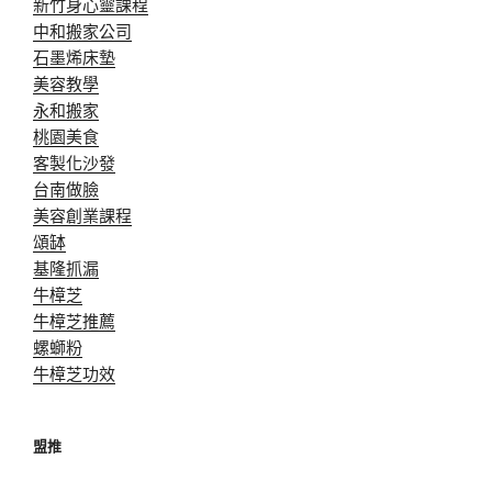
新竹身心靈課程
中和搬家公司
石墨烯床墊
美容教學
永和搬家
桃園美食
客製化沙發
台南做臉
美容創業課程
頌缽
基隆抓漏
牛樟芝
牛樟芝推薦
螺螄粉
牛樟芝功效
盟推