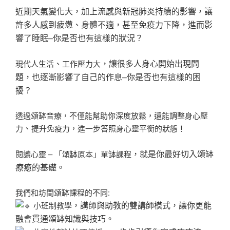
近期天氣變化大，加上流感與新冠肺炎持續的影響，讓
許多人感到疲憊、身體不適，甚至免疫力下降，進而影
響了睡眠–你是否也有這樣的狀況？
、
，讓很多人身心開始出現問
現代人生活
工作壓力大
題，也逐漸影響了自己的作息–你是否也有這樣的困
擾？
透過頌缽音療，不僅能幫助你深度放鬆，還能調整身心壓
、
力
提升免疫力，進一步答照身心靈平衡的狀態！
，就是你最好切入頌缽
閱讀心靈 – 「頌缽原本」單缽課程
療癒的基礎。
我們和坊間頌缽課程的不同:
，講師與助教的雙講師模式，讓你更能
小班制教學
融會貫通頌缽知識與技巧。