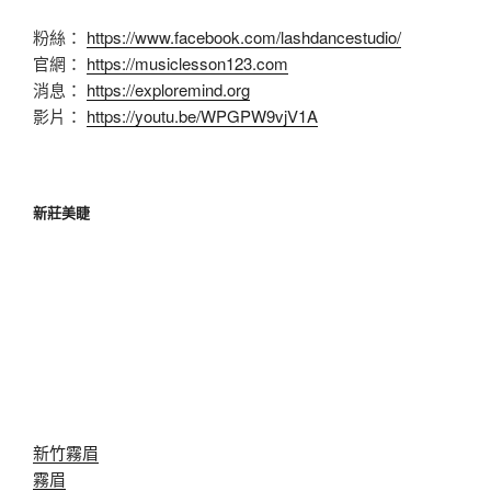
粉絲：
https://www.facebook.com/lashdancestudio/
官網：
https://musiclesson123.com
消息：
https://exploremind.org
影片：
https://youtu.be/WPGPW9vjV1A
新莊美睫
新竹霧眉
霧眉