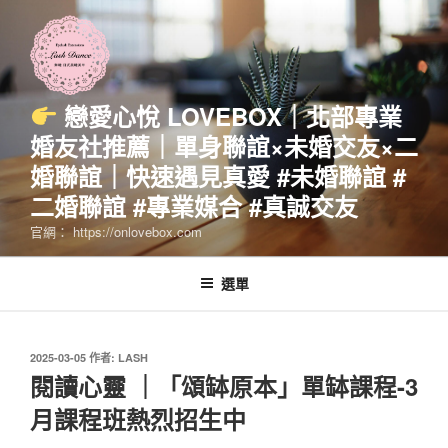
跳
至
主
要
內
戀愛心悅 LOVEBOX｜北部專業
容
婚友社推薦｜單身聯誼×未婚交友×二
婚聯誼｜快速遇見真愛 #未婚聯誼 #
二婚聯誼 #專業媒合 #真誠交友
官網： https://onlovebox.com
選單
發
2025-03-05
作者:
LASH
佈
閱讀心靈 ｜「頌缽原本」單缽課程-3
於
月課程班熱烈招生中