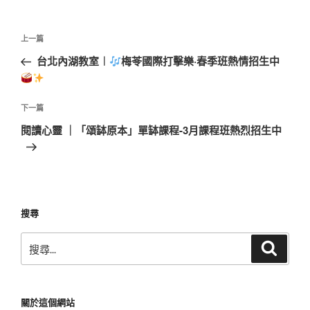
文
上
上一篇
章
一
台北內湖教室︱
梅苓國際打擊樂·春季班熱情招生中
導
篇
覽
文
章
下
下一篇
一
閱讀心靈 ｜「頌缽原本」單缽課程-3月課程班熱烈招生中
篇
文
章
搜尋
搜
搜
尋
尋
關
鍵
關於這個網站
字: