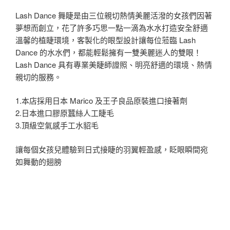
Lash Dance 舞睫是由三位親切熱情美麗活潑的女孩們因著
夢想而創立，花了許多巧思一點一滴為水水打造安全舒適
溫馨的植睫環境，客製化的眼型設計讓每位蒞臨 Lash
Dance 的水水們，都能輕鬆擁有一雙美麗迷人的雙眼！
Lash Dance 具有專業美睫師證照、明亮舒適的環境、熱情
親切的服務。
1.本店採用日本 Marico 及王子良品原裝進口接著劑
2.日本進口膠原蠶絲人工睫毛
3.頂級空氣感手工水貂毛
讓每個女孩兒體驗到日式接睫的羽翼輕盈感，眨眼瞬間宛
如舞動的翅膀