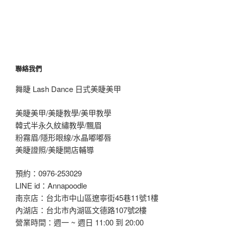
聯絡我們
舞睫 Lash Dance 日式美睫美甲
美睫美甲/美睫教學/美甲教學
韓式半永久紋繡教學/飄眉
粉霧眉/隱形眼線/水晶嘟嘟唇
美睫證照/美睫開店輔導
預約：0976-253029
LINE id：Annapoodle
南京店：台北市中山區遼寧街45巷11號1樓
內湖店：台北市內湖區文德路107號2樓
營業時間：週一 ~ 週日 11:00 到 20:00