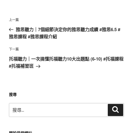
文
上
上一篇
章
一
雅思聽力｜7個細節決定你的雅思聽力成績 #雅思6.5 #
導
篇
雅思課程 #雅思課程介紹
覽
文
章
下
下一篇
一
托福聽力｜一次搞懂托福聽力10大出題點 (6-10) #托福課程
篇
#托福補習班
文
章
搜尋
搜
搜
尋
尋
關
鍵
關於這個網站