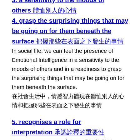
others
體恤別人的心情
4. grasp the surprising things that may
be going on for them beneath the
surface
把握那些在表面之下發生的事情
In social life, we can feel the presence of
Emotional Intelligence in a sensitivity to the
moods of others and in a readiness to grasp
the surprising things that may be going on for
them beneath the surface.
在社會生活中，情感智力體現在體恤別人的心
情和把握那些在表面之下發生的事情
5. recognises a role for
interpretation
承認詮釋的重要性