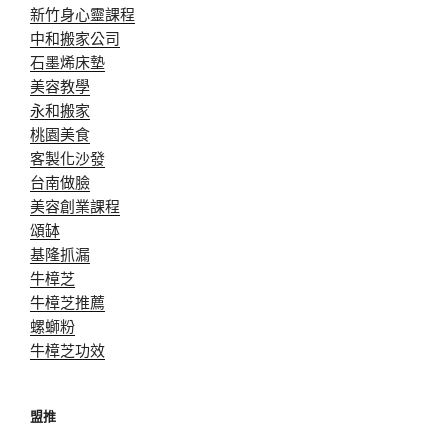
新竹身心靈課程
中和搬家公司
石墨烯床墊
美容教學
永和搬家
桃園美食
客製化沙發
台南做臉
美容創業課程
頌缽
基隆抓漏
牛樟芝
牛樟芝推薦
螺螄粉
牛樟芝功效
盟推