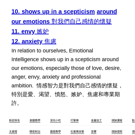
10. shows up in a scepticism
around
our emotions
對我們自己感情的懷疑
11. envy
嫉妒
12. anxiety
焦慮
In relation to ourselves, Emotional
Intelligence shows up in a scepticism around
our emotions, especially those of love, desire,
anger, envy, anxiety and professional
ambition.
情感智力是對我們自己感情的懷疑，
特別是愛、渴望、憤怒、嫉妒、焦慮和專業期
許。
新莊除毛
美睫教學
深坑小吃
打擊樂
金屬加工
頌缽課程
監
太歲燈
精密射出
霧眉教學
石墨烯床墊
音響
頌缽證照
頌