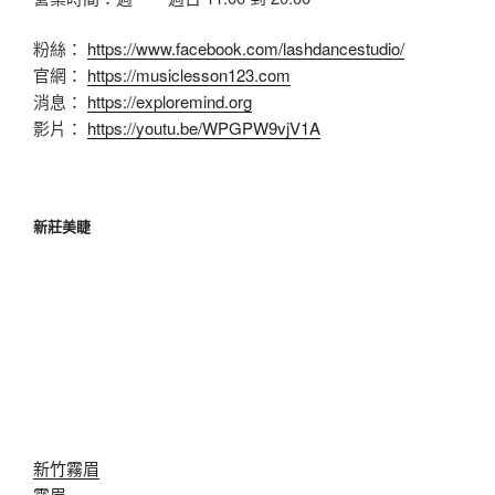
粉絲：
https://www.facebook.com/lashdancestudio/
官網：
https://musiclesson123.com
消息：
https://exploremind.org
影片：
https://youtu.be/WPGPW9vjV1A
新莊美睫
新竹霧眉
霧眉