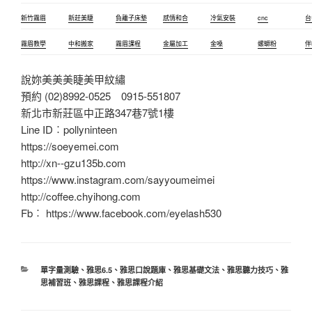
新竹霧眉
新莊美睫
負離子床墊
感情和合
冷氣安裝
cnc
台
霧眉教學
中和搬家
霧眉課程
金屬加工
金嗓
螺螄粉
伴
說妳美美美睫美甲紋繡
預約 (02)8992-0525 0915-551807
新北市新莊區中正路347巷7號1樓
Line ID︰pollyninteen
https://soeyemei.com
http://xn--gzu135b.com
https://www.instagram.com/sayyoumeimei
http://coffee.chyihong.com
Fb︰ https://www.facebook.com/eyelash530
分
單字量測驗
、
雅思6.5
、
雅思口說題庫
、
雅思基礎文法
、
雅思聽力技巧
、
雅
類
思補習班
、
雅思課程
、
雅思課程介紹