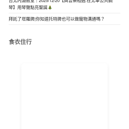
台北內湖教室｜2025/12/20【與音樂相遇.在北車公共鋼
琴】用琴聲點亮聖誕
拜託了塔羅牌|你知道托特牌也可以做寵物溝通嗎？
食衣住行