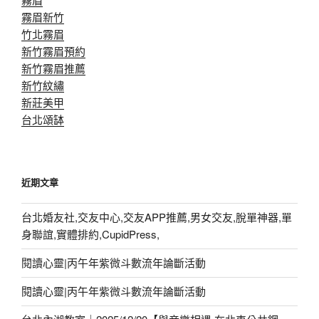
霧眉新竹
竹北霧眉
新竹霧眉預約
新竹霧眉推薦
新竹紋繡
新莊美甲
台北頌缽
近期文章
台北婚友社,交友中心,交友APP推薦,男女交友,脫單神器,單
身聯誼,實體排約,CupidPress,
閱讀心靈|丙午年紫微斗數流年論斷活動
閱讀心靈|丙午年紫微斗數流年論斷活動