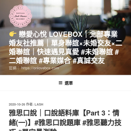
跳
至
主
要
內
戀愛心悅 LOVEBOX｜北部專業
容
婚友社推薦｜單身聯誼×未婚交友×二
婚聯誼｜快速遇見真愛 #未婚聯誼 #
二婚聯誼 #專業媒合 #真誠交友
官網： https://onlovebox.com
選單
發
2020-10-26
作者:
LASH
佈
雅思口說｜口說語料庫【Part 3：情
於
緒(一)】#雅思口說題庫 #雅思聽力技