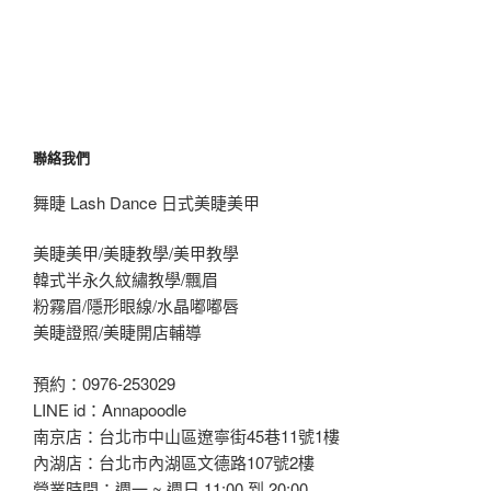
聯絡我們
舞睫 Lash Dance 日式美睫美甲
美睫美甲/美睫教學/美甲教學
韓式半永久紋繡教學/飄眉
粉霧眉/隱形眼線/水晶嘟嘟唇
美睫證照/美睫開店輔導
預約：0976-253029
LINE id：Annapoodle
南京店：台北市中山區遼寧街45巷11號1樓
內湖店：台北市內湖區文德路107號2樓
營業時間：週一 ~ 週日 11:00 到 20:00