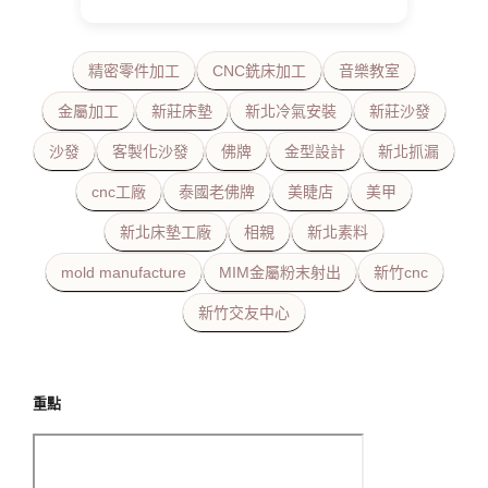
精密零件加工
CNC銑床加工
音樂教室
金屬加工
新莊床墊
新北冷氣安裝
新莊沙發
沙發
客製化沙發
佛牌
金型設計
新北抓漏
cnc工廠
泰國老佛牌
美睫店
美甲
新北床墊工廠
相親
新北素料
mold manufacture
MIM金屬粉末射出
新竹cnc
新竹交友中心
重點