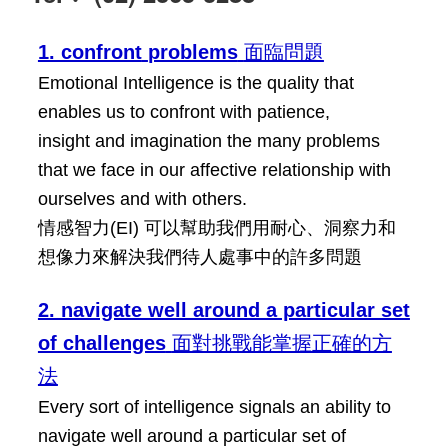
1. confront
problems
面臨問題
Emotional Intelligence is the quality that
enables us to confront with patience,
insight and imagination the many problems
that we face in our affective relationship with
ourselves and with others.
情感智力(EI) 可以幫助我們用耐心、洞察力和
想像力來解決我們待人處事中的許多問題
2. navigate well around a particular set
of challenges
面對挑戰能掌握正確的方
法
Every sort of intelligence signals an ability to
navigate well around a particular set of