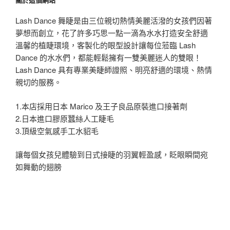
字:
Lash Dance 舞睫是由三位親切熱情美麗活潑的女孩們因著
夢想而創立，花了許多巧思一點一滴為水水打造安全舒適
溫馨的植睫環境，客製化的眼型設計讓每位蒞臨 Lash
Dance 的水水們，都能輕鬆擁有一雙美麗迷人的雙眼！
Lash Dance 具有專業美睫師證照、明亮舒適的環境、熱情
親切的服務。
1.本店採用日本 Marico 及王子良品原裝進口接著劑
2.日本進口膠原蠶絲人工睫毛
3.頂級空氣感手工水貂毛
讓每個女孩兒體驗到日式接睫的羽翼輕盈感，眨眼瞬間宛
如舞動的翅膀