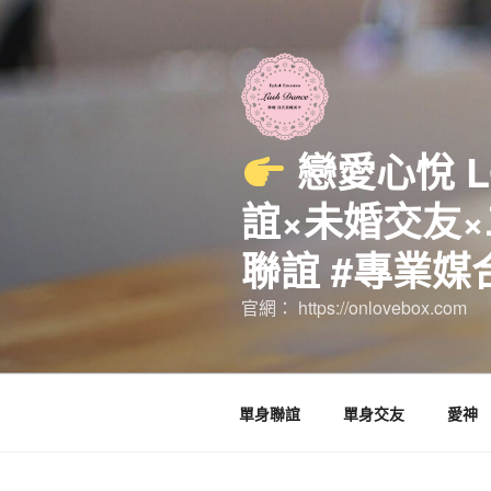
跳
至
主
要
內
容
戀愛心悅 
誼×未婚交友×
聯誼 #專業媒
官網： https://onlovebox.com
單身聯誼
單身交友
愛神