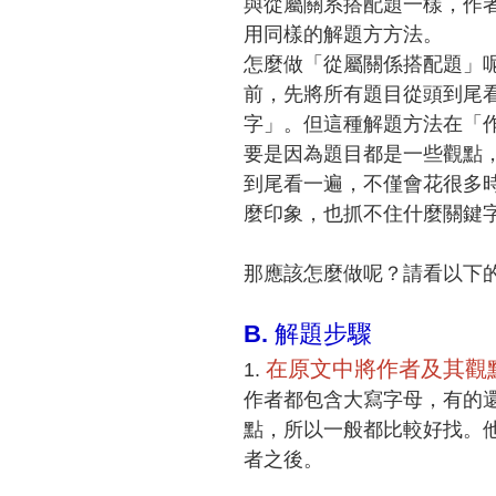
與從屬關系搭配題⼀樣，作
⽤同樣的解題⽅方法。
怎麼做「從屬關係搭配題」
前，先將所有題目從頭到尾
字」。但這種解題方法在「
要是因為題⽬都是⼀些觀點
到尾看一遍，不僅會花很多
麼印象，也抓不住什麼關鍵
那應該怎麼做呢？請看以下
B.
解題步驟
在原文中將作者及其觀
1.
作者都包含大寫字母，有的
點，所以⼀般都比較好找。
者之後。