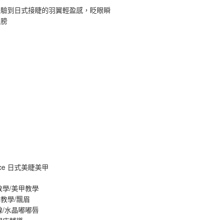
體驗到日式接睫的羽翼輕盈感，眨眼瞬
翅膀
ance 日式美睫美甲
教學/美甲教學
教學/飄眉
線/水晶嘟嘟唇