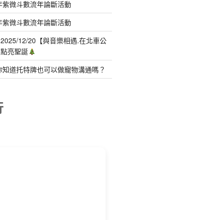
年紫微斗數流年論斷活動
年紫微斗數流年論斷活動
025/12/20【與音樂相遇.在北車公
聲點亮聖誕
你知道托特牌也可以做寵物溝通嗎？
行