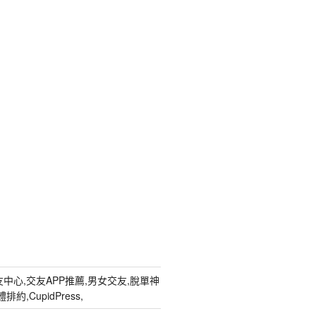
中心,交友APP推薦,男女交友,脫單神
約,CupidPress,