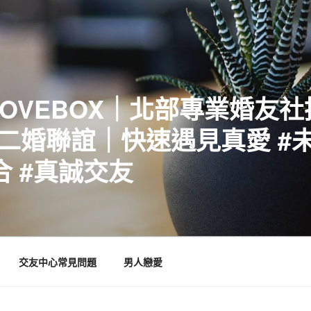
LOVEBOX｜北部專業婚友
二婚聯誼｜快速遇見真愛 #未
合 #真誠交友
交友中心常見問題
男人戀愛