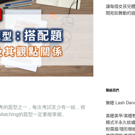
讓每個女孩兒
間宛如舞動的
聯絡我們
舞睫 Lash D
最常考的題型之
一
，每次考試
⾄
少有
⼀
組
，很
atching的題型一定要能掌握。
美睫美甲/美睫
韓式半永久紋繡
粉霧眉/隱形眼