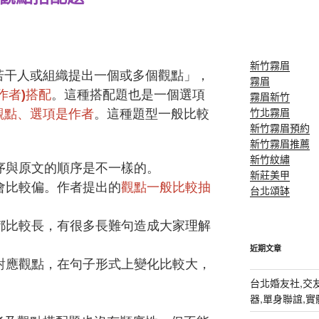
新竹霧眉
若⼲⼈或組織提出一個或多個觀點
」，
霧眉
作者)搭配
。這種搭配題也是一個選項
霧眉新竹
竹北霧眉
觀點、選項是作者
。這種題型一般比較
新竹霧眉預約
新竹霧眉推薦
新竹紋繡
序與原文的順序是不⼀樣的。
新莊美甲
會比較偏。作者提出的
觀點一般比較抽
台北頌缽
都比較長，有很多長難句造成⼤家理解
近期文章
對應觀點，在句子形式上變化比較大，
台北婚友社,交友
器,單身聯誼,實體排