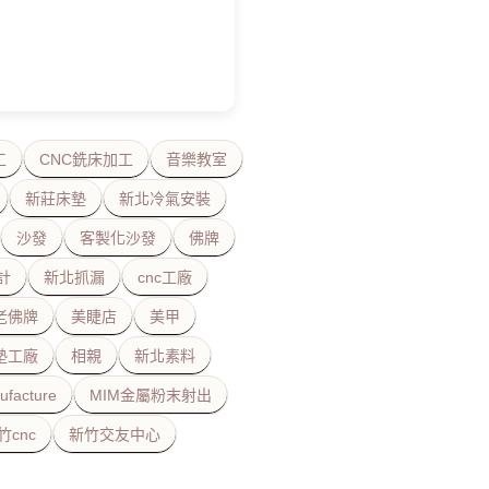
工
CNC銑床加工
音樂教室
新莊床墊
新北冷氣安裝
沙發
客製化沙發
佛牌
計
新北抓漏
cnc工廠
老佛牌
美睫店
美甲
墊工廠
相親
新北素料
ufacture
MIM金屬粉末射出
竹cnc
新竹交友中心