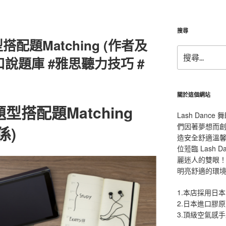
搜尋
配題Matching (作者及
搜
口說題庫 #雅思聽力技巧 #
尋
關
鍵
字:
關於這個網站
搭配題Matching
Lash Dan
們因著夢想而
係)
造安全舒適溫
位蒞臨 Lash
麗迷人的雙眼！L
明亮舒適的環
1.本店採用日本
2.日本進口膠
3.頂級空氣感