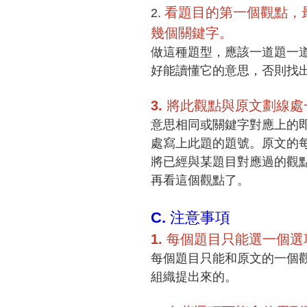
看題目的第⼀個觀點，
2.
幾個關鍵字。
做這種題型，應該⼀道題⼀
好能讀懂它的意思，否則找
3.
將此觀點與原⽂劃線處
意思相同或關鍵字對應上的
處寫上此題的題號。原⽂的
將已經與某題⽬對應過的觀
再看這個觀點了。
C.
注意事項
1.
每個題⽬只能選⼀個選
每個題⽬只能和原文的一個
組織提出來的。