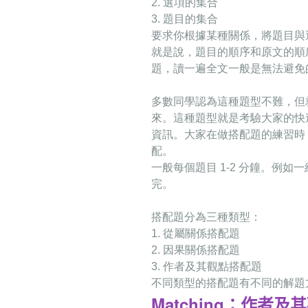
2.
選項的集合
3.
題
⽬
的集合
要求你根據某種
關係，將題
目與
就是說，題
目的順序
和原
文的順
題，
讀
一遍全
⽂
一般是無法避免
多數同學認為這種題型
不難，但
來。這種題型就是考驗
大家的快
資訊。大家在做搭
配題的練習時
配。
一般每個題
目
1-2
分鐘。例如
一
完。
搭配題
分為三種類型
：
1.
從屬關係搭配題
2.
因果關係搭配題
3.
作者及其觀點搭配題
不同類型的搭配題有不同的解題
Matching
：
作者及其