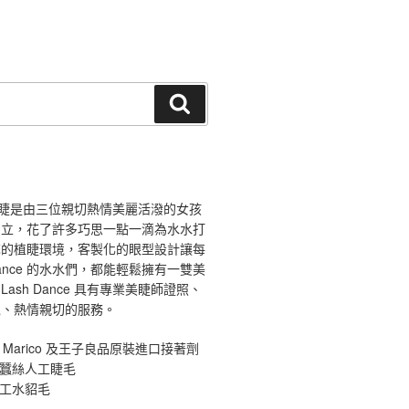
搜
尋
ce 舞睫是由三位親切熱情美麗活潑的女孩
創立，花了許多巧思一點一滴為水水打
馨的植睫環境，客製化的眼型設計讓每
 Dance 的水水們，都能輕鬆擁有一雙美
ash Dance 具有專業美睫師證照、
境、熱情親切的服務。
 Marico 及王子良品原裝進口接著劑
原蠶絲人工睫毛
手工水貂毛