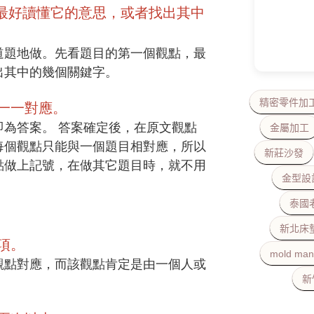
最好讀懂它的意思，或者找出其中
道題地做。先看題目的第⼀個觀點，最
出其中的幾個關鍵字。
精密零件加
⼀一對應。
即為答案。 答案確定後，在原⽂觀點
金屬加工
每個觀點只能與一個題⽬相對應，所以
新莊沙發
點做上記號，在做其它題⽬時，就不⽤
金型設
泰國
新北床
項。
mold man
觀點對應，而該觀點肯定是由⼀個⼈或
新