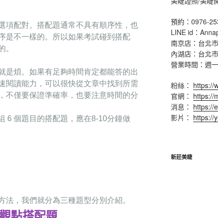
美睫證照/美睫
預約：0976-25
選項配對。搭配題通常不具有順序性
，也
LINE id：Anna
序是不
⼀
樣的。所以如果考試碰到搭配
南京店：台北市
的。
內湖店：台北市
營業時間：週一 ~ 
就是
煩。如果有
⾜
夠時間
肯定都能答的出
速閱讀能
⼒
，可以很快從
文章中找到所需
粉絲：
https:/
，不僅要保證準確率，也要注意時間的分
官網：
https:/
消息：
https://
影片：
https:/
組
6
個題
⽬
的搭配題
，應在8-10分鐘做
新莊美睫
⽅
法
，我們就分為三種題型分別介紹。
觀點搭配題