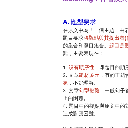
A.
題型要求
在原⽂中為「
一個主題，由
題目要求
將觀點與其提出者(
的集合和題目集合。
題目是
難，主要表現在：
1.
沒有順序性
，即題目的順
2.
⽂章
題材多元
，有的主題
象
，不好理解。
3.
文章
句型複雜
。一般句⼦
上的困難。
4.
題⽬中的觀點與原文中的
造成對應困難。