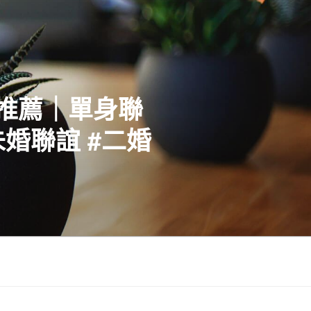
社推薦｜單身聯
婚聯誼 #二婚