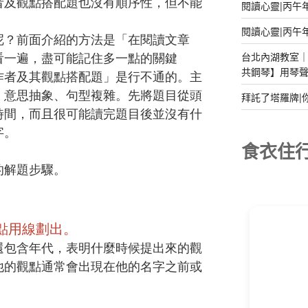
者及觀點搭配題也沒有順序性，但不能
閱讀心靈|丙午
閱讀心靈|丙午
呢？前面介紹的方法是「在閱讀⽂章
台北內湖教室｜2
看⼀遍，盡可能記住多一點的關鍵
共鋼琴】用琴
作者及其觀點搭配題」是行不通的。主
，意思抽象、句型複雜。先將題⽬從頭
拜託了塔羅牌|
時間，⽽且很可能讀完題目後並沒有什
字。
食衣住
的解題步驟。
點⽤線劃出。
還包含年代，表明什麼時候提出來的觀
他的觀點通常會出現在他的名字之前或