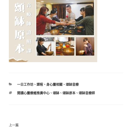
分
一日工作坊
、
課程
、
身心靈相關
、
頌缽音療
類
標
閱讀心靈療癒推廣中心
、
頌缽
、
頌缽原本
、
頌缽音療師
籤
文
上
上一篇
章