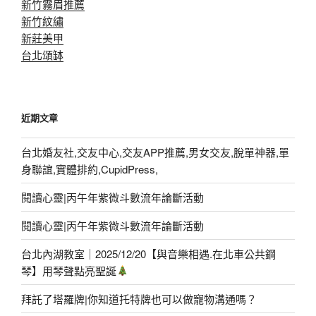
新竹霧眉推薦
新竹紋繡
新莊美甲
台北頌缽
近期文章
台北婚友社,交友中心,交友APP推薦,男女交友,脫單神器,單
身聯誼,實體排約,CupidPress,
閱讀心靈|丙午年紫微斗數流年論斷活動
閱讀心靈|丙午年紫微斗數流年論斷活動
台北內湖教室｜2025/12/20【與音樂相遇.在北車公共鋼
琴】用琴聲點亮聖誕
拜託了塔羅牌|你知道托特牌也可以做寵物溝通嗎？