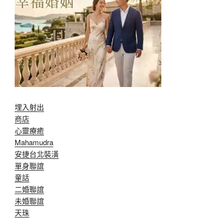
埋入射出
商店
心靈療癒
Mahamudra
安捷台北裝潢
單身聯誼
童話
二婚聯誼
未婚聯誼
天珠