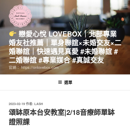
跳
至
主
要
內
戀愛心悅 LOVEBOX｜北部專業
容
婚友社推薦｜單身聯誼×未婚交友×二
婚聯誼｜快速遇見真愛 #未婚聯誼 #
二婚聯誼 #專業媒合 #真誠交友
官網： https://onlovebox.com
選單
發
2023-02-19
作者:
LASH
佈
頌缽原本台安教室|2/18音療師單缽
於
證照課