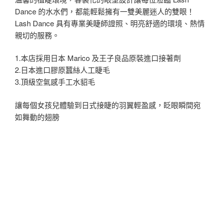
Dance 的水水們，都能輕鬆擁有一雙美麗迷人的雙眼！
Lash Dance 具有專業美睫師證照、明亮舒適的環境、熱情
親切的服務。
1.本店採用日本 Marico 及王子良品原裝進口接著劑
2.日本進口膠原蠶絲人工睫毛
3.頂級空氣感手工水貂毛
讓每個女孩兒體驗到日式接睫的羽翼輕盈感，眨眼瞬間宛
如舞動的翅膀