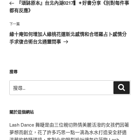
一
『頌缽原本』台北內湖0217▍✦好書分享《別對每件事
導
篇
都有反應》
覽
文
章
下
下一篇
一
緣十庵如何增加人緣桃花運新北感情和合塔羅占卜感情分
篇
手求復合術台北通靈問事
文
章
搜尋
搜
搜
尋
尋
關
鍵
關於這個網站
字:
Lash Dance 舞睫是由三位親切熱情美麗活潑的女孩們因著
夢想而創立，花了許多巧思一點一滴為水水打造安全舒適
溫馨的植睫環境，客製化的眼型設計讓每位蒞臨 Lash