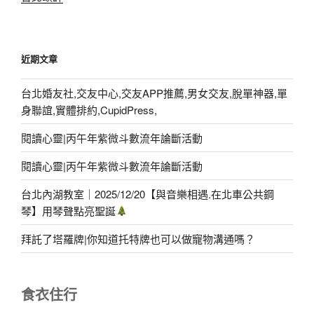
近期文章
台北婚友社,交友中心,交友APP推薦,男女交友,脫單神器,單
身聯誼,實體排約,CupidPress,
閱讀心靈|丙午年紫微斗數流年論斷活動
閱讀心靈|丙午年紫微斗數流年論斷活動
台北內湖教室｜2025/12/20【與音樂相遇.在北車公共鋼
琴】用琴聲點亮聖誕
拜託了塔羅牌|你知道托特牌也可以做寵物溝通嗎？
食衣住行