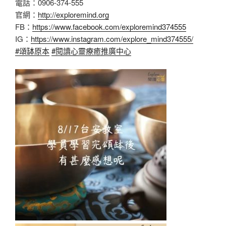
電話：0906-374-555
官網：
http://exploremind.org
FB：
https://www.facebook.com/exploremind374555
IG：
https://www.instagram.com/explore_mind374555/
#頌缽原本
#閱讀心靈療癒推廣中心