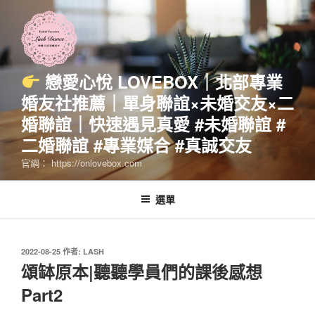
跳
至
主
要
內
戀愛心悅 LOVEBOX｜北部專業
容
婚友社推薦｜單身聯誼×未婚交友×二
婚聯誼｜快速遇見真愛 #未婚聯誼 #
二婚聯誼 #專業媒合 #真誠交友
官網： https://onlovebox.com
選單
發
2022-08-25
作者:
LASH
佈
頌缽原本|聽聽學員們的課後感想
於
Part2