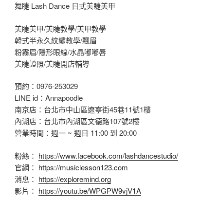
舞睫 Lash Dance 日式美睫美甲
美睫美甲/美睫教學/美甲教學
韓式半永久紋繡教學/飄眉
粉霧眉/隱形眼線/水晶嘟嘟唇
美睫證照/美睫開店輔導
預約：0976-253029
LINE id：Annapoodle
南京店：台北市中山區遼寧街45巷11號1樓
內湖店：台北市內湖區文德路107號2樓
營業時間：週一 ~ 週日 11:00 到 20:00
粉絲：
https://www.facebook.com/lashdancestudio/
官網：
https://musiclesson123.com
消息：
https://exploremind.org
影片：
https://youtu.be/WPGPW9vjV1A