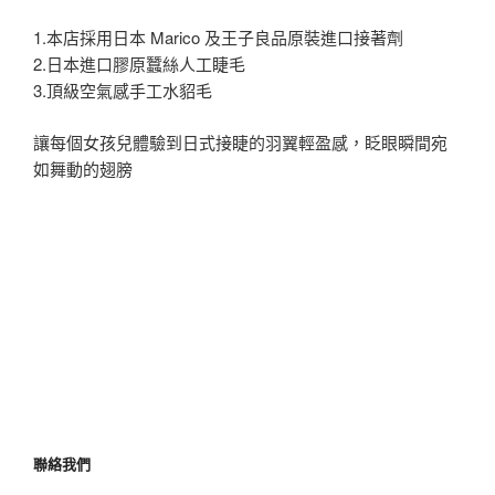
1.本店採用日本 Marico 及王子良品原裝進口接著劑
2.日本進口膠原蠶絲人工睫毛
3.頂級空氣感手工水貂毛
讓每個女孩兒體驗到日式接睫的羽翼輕盈感，眨眼瞬間宛
如舞動的翅膀
聯絡我們