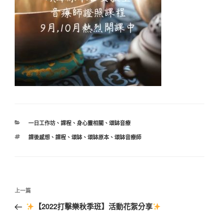
分
一日工作坊
、
課程
、
身心靈相關
、
頌缽音療
類
標
課後感想
、
課程
、
頌缽
、
頌缽原本
、
頌缽音療師
籤
文
上
上一篇
章
一
【2022打擊樂秋季班】活動花絮分享
導
篇