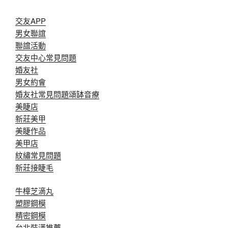
交友APP
男女聯誼
聯誼活動
交友中心常見問題
婚友社
男女約會
婚友社常見問題
頌缽音療
美睫店
新莊美甲
美睫作品
美甲店
紋繡常見問題
新莊接睫毛
牛樟芝滴丸
塑膠鋼模
精密鋼模
台北裝潢推薦