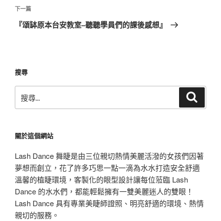
覽
文
下
下一篇
章
一
『頌缽原本台安教室–聽聽學員們的課後感想』
篇
文
章
搜尋
搜
搜
尋
尋
關
鍵
關於這個網站
字:
Lash Dance 舞睫是由三位親切熱情美麗活潑的女孩們因著
夢想而創立，花了許多巧思一點一滴為水水打造安全舒適
溫馨的植睫環境，客製化的眼型設計讓每位蒞臨 Lash
Dance 的水水們，都能輕鬆擁有一雙美麗迷人的雙眼！
Lash Dance 具有專業美睫師證照、明亮舒適的環境、熱情
親切的服務。