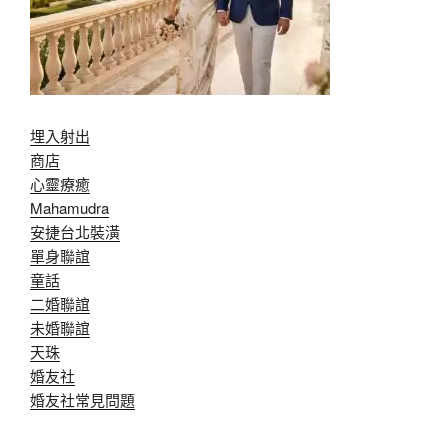
埋入射出
商店
心靈療癒
Mahamudra
安捷台北裝潢
單身聯誼
童話
二婚聯誼
未婚聯誼
天珠
婚友社
婚友社常見問題