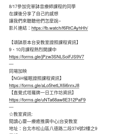
8/17參加完單缽音療師課程的同學
在課後分享了自己的感想
讓我們來聽聽他們怎麼說–
影片連結：
https://fb.watch/f6RtCAyhHh/
【頌缽原本台安教室證照課程資訊】
9、10月課程熱烈開課中
https://forms.gle/jPzw3SNLSoiFJS9V7
—
同場加映
【NGH催眠證照課程資訊】
https://forms.gle/aLo5hetLX6i6nrxJ8
【直覺式塔羅牌一日工作坊資訊】
https://forms.gle/uNTa68aw8E312PaF9
—
☆教室資訊:
閱讀心靈—療癒推廣中心|台安教室
地址：台北市松山區八德路二段374號2樓之9