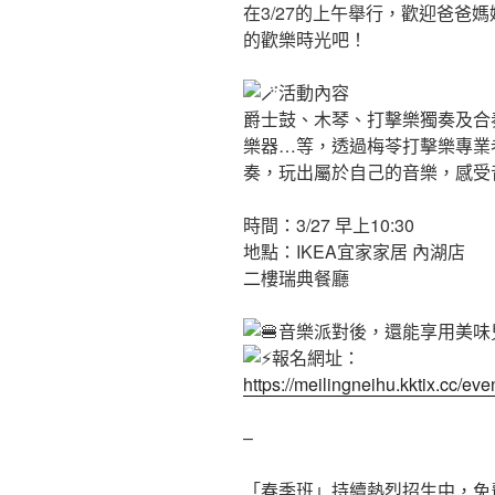
在3/27的上午舉行，歡迎爸爸
的歡樂時光吧！
活動內容
爵士鼓、木琴、打擊樂獨奏及合
樂器…等，透過梅苓打擊樂專業
奏，玩出屬於自己的音樂，感受
時間：3/27 早上10:30
地點：IKEA宜家家居 內湖店
二樓瑞典餐廳
音樂派對後，還能享用美味
報名網址：
https://meilingneihu.kktix.cc/ev
–
「春季班」持續熱烈招生中，免