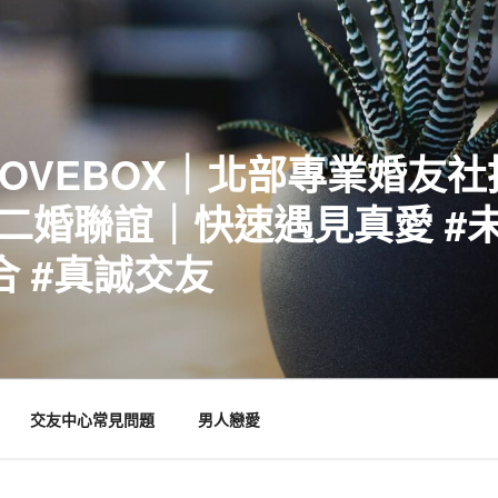
LOVEBOX｜北部專業婚友
二婚聯誼｜快速遇見真愛 #未
合 #真誠交友
交友中心常見問題
男人戀愛