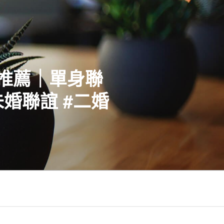
社推薦｜單身聯
婚聯誼 #二婚