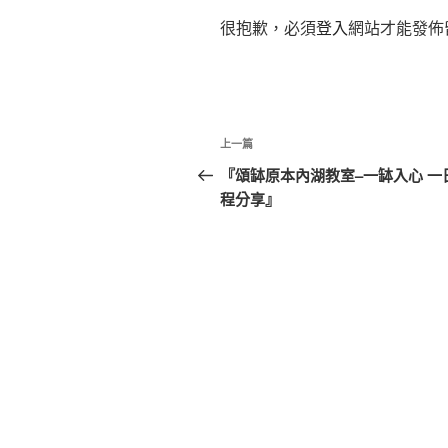
很抱歉，必須
登入
網站才能發佈
文
上
上一篇
章
一
『頌缽原本內湖教室–一缽入心 一
篇
程分享』
導
文
覽
章