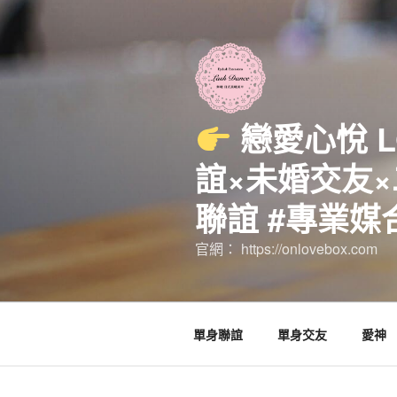
跳
至
主
要
內
容
戀愛心悅 
誼×未婚交友×
聯誼 #專業媒
官網： https://onlovebox.com
單身聯誼
單身交友
愛神