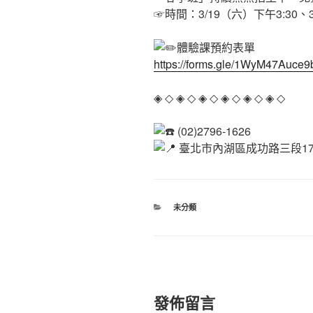
☞時間：3/19（六）下午3:30、3
體驗課預約表單
https://forms.gle/1WyM47Auc
◈ ◇ ◈ ◇ ◈ ◇ ◈ ◇ ◈ ◇ ◈ ◇
(02)2796-1626
臺北市內湖區成功路三段17
分
未分類
類
發佈留言