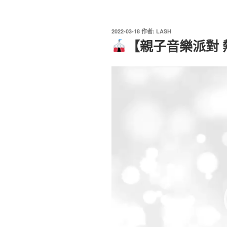
發
2022-03-18
作者:
LASH
佈
【親子音樂派對 
於
視
訊
播
放
器