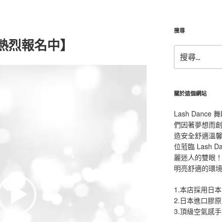
搜尋
熱烈報名中】
搜
尋
關
鍵
字:
關於這個網站
Lash Dan
們因著夢想而
造安全舒適溫
位蒞臨 Lash
麗迷人的雙眼！L
明亮舒適的環
1.本店採用日本
2.日本進口膠
3.頂級空氣感