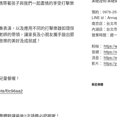
美睫證照/美睫
媽媽帶著孩子與我們一起盡情的享受打擊樂
預約：0976-25
LINE id：Anna
南京店：台北市
奏表演，以及應用不同的打擊樂器如環保
內湖店：台北市
老師的帶領，讓家長及小朋友攜手敲出節
營業時間：週一 ~ 
音樂的美好及成就感！
粉絲：
https:/
官網：
https:/
消息：
https://
影片：
https:/
兒童餐喔！
新莊美睫
ents/f0c96aa2
費體驗課最後2次請務必把握喔！