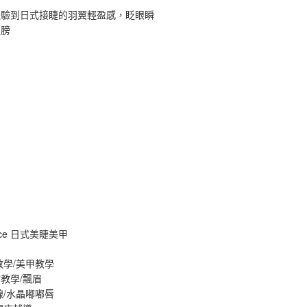
體驗到日式接睫的羽翼輕盈感，眨眼瞬
翅膀
ance 日式美睫美甲
教學/美甲教學
教學/飄眉
線/水晶嘟嘟唇