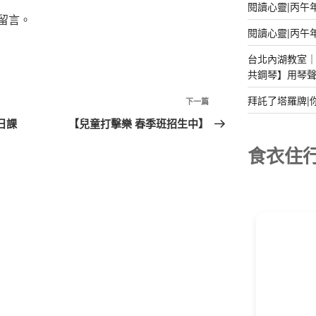
閱讀心靈|丙午
留言。
閱讀心靈|丙午
台北內湖教室｜2
共鋼琴】用琴
拜託了塔羅牌|
下
下一篇
一
日課
【兒童打擊樂 春季班招生中】
篇
食衣住
文
章