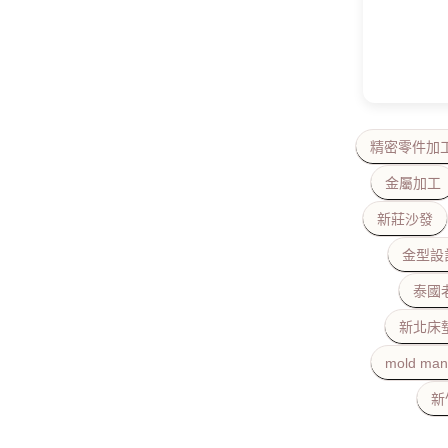
精密零件加
金屬加工
新莊沙發
金型設
泰國
新北床
mold man
新