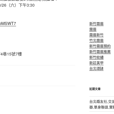
/26（六）下午3:30
e9bMSWT7
新竹霧眉
霧眉
霧眉新竹
竹北霧眉
新竹霧眉預約
新竹霧眉推薦
4巷15號7樓
新竹紋繡
新莊美甲
台北頌缽
近期文章
台北婚友社,交友
器,單身聯誼,實體排