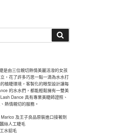
搜
尋
ce 舞睫是由三位親切熱情美麗活潑的女孩
創立，花了許多巧思一點一滴為水水打
馨的植睫環境，客製化的眼型設計讓每
 Dance 的水水們，都能輕鬆擁有一雙美
ash Dance 具有專業美睫師證照、
境、熱情親切的服務。
 Marico 及王子良品原裝進口接著劑
原蠶絲人工睫毛
手工水貂毛