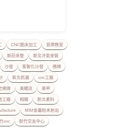
工
CNC銑床加工
音樂教室
新莊床墊
新北冷氣安裝
沙發
客製化沙發
佛牌
計
新北抓漏
cnc工廠
老佛牌
美睫店
美甲
墊工廠
相親
新北素料
ufacture
MIM金屬粉末射出
竹cnc
新竹交友中心