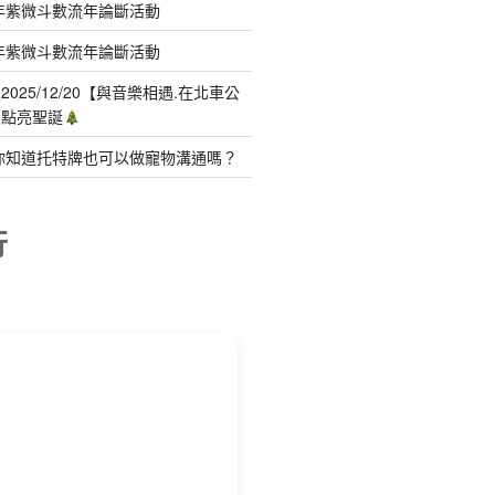
年紫微斗數流年論斷活動
年紫微斗數流年論斷活動
025/12/20【與音樂相遇.在北車公
聲點亮聖誕
你知道托特牌也可以做寵物溝通嗎？
行