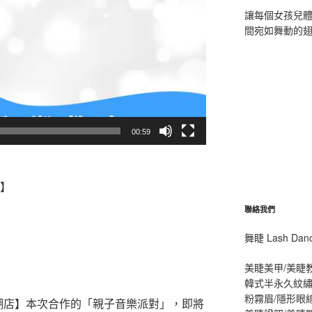
讓每個女孩兒
間宛如舞動的
00:59
中】
聯絡我們
舞睫 Lash D
美睫美甲/美睫
韓式半永久紋繡
粉霧眉/隱形眼
內湖店】本次合作的「親子音樂派對」，即將