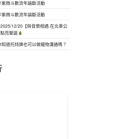
年紫微斗數流年論斷活動
年紫微斗數流年論斷活動
025/12/20【與音樂相遇.在北車公
聲點亮聖誕
你知道托特牌也可以做寵物溝通嗎？
行