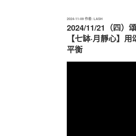
發
2024-11-09
作者:
LASH
佈
2024/11/21（
於
【七缽·月靜心】用
平衡