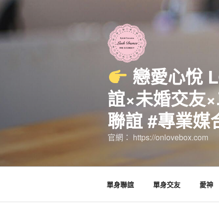
跳
至
主
要
內
容
戀愛心悅 
誼×未婚交友×
聯誼 #專業媒
官網： https://onlovebox.com
單身聯誼
單身交友
愛神