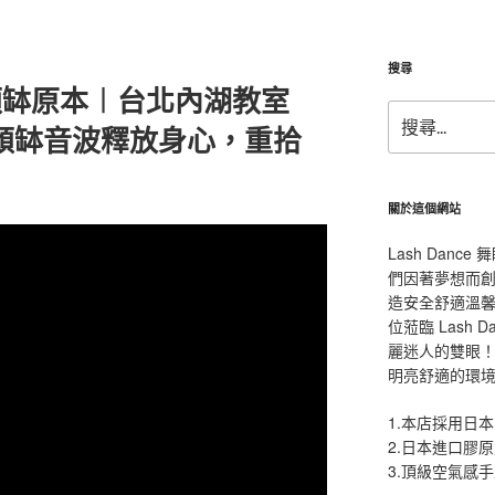
搜尋
四）頌缽原本︱台北內湖教室
搜
頌缽音波釋放身心，重拾
尋
關
鍵
字:
關於這個網站
Lash Dan
們因著夢想而
造安全舒適溫
位蒞臨 Lash
麗迷人的雙眼！L
明亮舒適的環
1.本店採用日本
2.日本進口膠
3.頂級空氣感