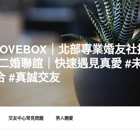
LOVEBOX｜北部專業婚友
二婚聯誼｜快速遇見真愛 #未
合 #真誠交友
交友中心常見問題
男人戀愛