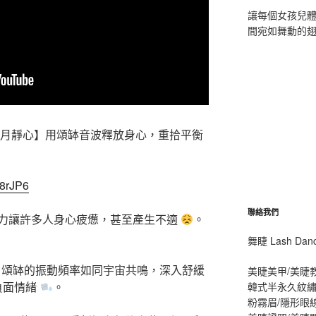
讓每個女孩兒
間宛如舞動的
·月靜心】用頌缽音波釋放身心，重拾平衡
g8rJP6
聯絡我們
力讓許多人身心疲憊，甚至產生不適
。
舞睫 Lash D
，頌缽的振動頻率如同宇宙共鳴，深入舒緩
美睫美甲/美睫
負面情緒
。
韓式半永久紋繡
粉霧眉/隱形眼