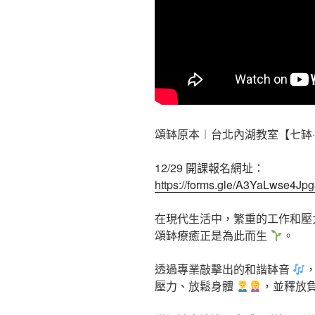
頌缽原本︱台北內湖教室【七缽
12/29 開課報名網址：
https://forms.gle/A3YaLwse4Jp
在現代生活中，繁重的工作和壓
頌缽療癒正是為此而生
。
透過專業敲擊出的和諧缽音
壓力、放鬆身體
，並釋放