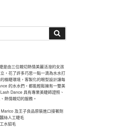
搜
尋
ce 舞睫是由三位親切熱情美麗活潑的女孩
創立，花了許多巧思一點一滴為水水打
馨的植睫環境，客製化的眼型設計讓每
 Dance 的水水們，都能輕鬆擁有一雙美
ash Dance 具有專業美睫師證照、
境、熱情親切的服務。
 Marico 及王子良品原裝進口接著劑
原蠶絲人工睫毛
手工水貂毛