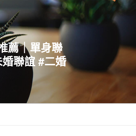
社推薦｜單身聯
婚聯誼 #二婚