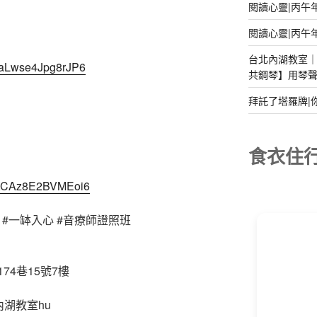
閱讀心靈|丙午
閱讀心靈|丙午
台北內湖教室｜2
3YaLwse4Jpg8rJP6
共鋼琴】用琴
拜託了塔羅牌|
】
食衣住
nroXCAz8E2BVMEoi6
#一缽入心
#音療師證照班
4巷15號7樓
內湖教室hu