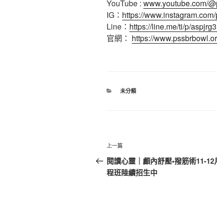
YouTube :
www.youtube.com/@
IG：
https://www.instagram.com
Line：
https://line.me/ti/p/aspjr
官網：
https://www.pssbrbowl.or
分
未分類
類
文
上
上一篇
章
一
閱讀心靈｜顱內舒壓•撥筋術11-12
篇
程班陸續招生中
導
文
覽
章