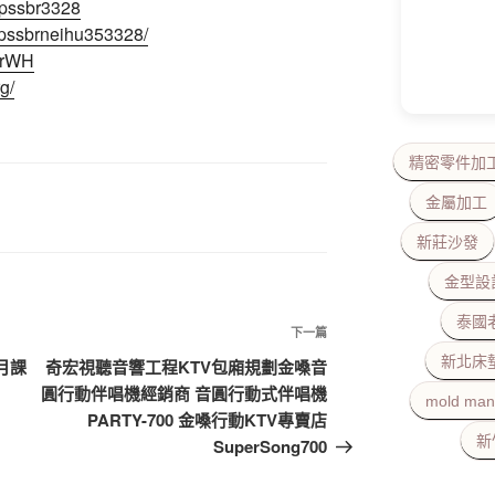
pssbr3328
/pssbrneihu353328/
g3rWH
g/
精密零件加
金屬加工
新莊沙發
金型設
泰國
下
下一篇
一
新北床
月課
奇宏視聽音響工程KTV包廂規劃金嗓音
篇
圓行動伴唱機經銷商 音圓行動式伴唱機
mold man
文
PARTY-700 金嗓行動KTV專賣店
章
新
SuperSong700