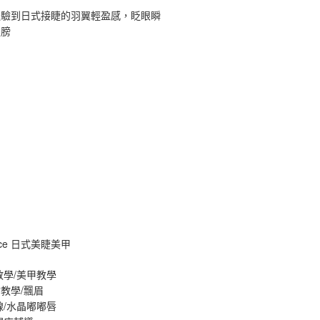
體驗到日式接睫的羽翼輕盈感，眨眼瞬
翅膀
ance 日式美睫美甲
教學/美甲教學
教學/飄眉
線/水晶嘟嘟唇