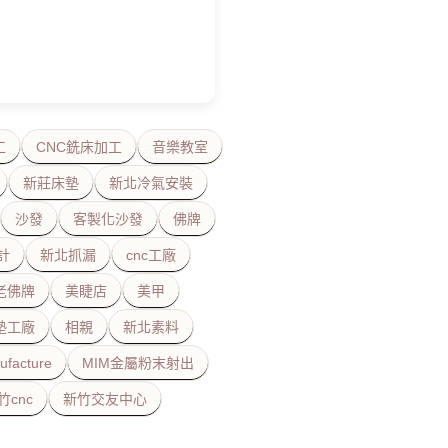
工
CNC銑床加工
音樂教室
新莊床墊
新北冷氣安裝
沙發
客製化沙發
佛牌
計
新北抓漏
cnc工廠
老佛牌
美睫店
美甲
墊工廠
相親
新北素料
ufacture
MIM金屬粉末射出
竹cnc
新竹交友中心