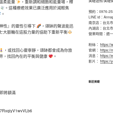
美睫證照/美睫
溫柔能量
，重新調和細胞和能量場，釋
。這種療癒效果已廣泛應用於減輕焦
預約：0976-25
。
LINE id：Anna
南京店：台北市
結神性』的靈性引導下
，頌缽的聲波能迅
內湖店：台北市
七大脈輪在這股力量的協助下重新平衡
營業時間：週一 ~ 
粉絲：
https:/
，或找回心靈寧靜，頌缽都會成為你旅
官網：
https:/
消息：
https://
界，找回內在的平衡與健康
。
影片：
https:/
新莊美睫
#即將額滿
NS67RxqiyV1wvVLb6