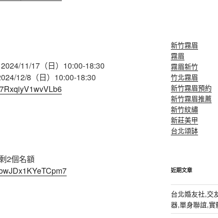
新竹霧眉
霧眉
 2024/11/17（日）10:00-18:30
霧眉新竹
2024/12/8（日）10:00-18:30
竹北霧眉
新竹霧眉預約
NS67RxqiyV1wvVLb6
新竹霧眉推薦
新竹紋繡
新莊美甲
台北頌缽
#剩2個名額
3MybwJDx1KYeTCpm7
近期文章
台北婚友社,交友
器,單身聯誼,實體排