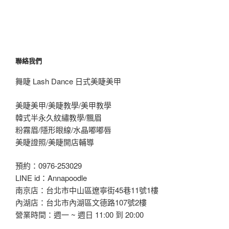
聯絡我們
舞睫 Lash Dance 日式美睫美甲
美睫美甲/美睫教學/美甲教學
韓式半永久紋繡教學/飄眉
粉霧眉/隱形眼線/水晶嘟嘟唇
美睫證照/美睫開店輔導
預約：0976-253029
LINE id：Annapoodle
南京店：台北市中山區遼寧街45巷11號1樓
內湖店：台北市內湖區文德路107號2樓
營業時間：週一 ~ 週日 11:00 到 20:00