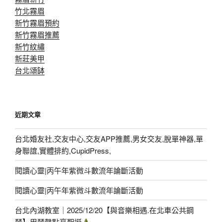
竹北霧眉
新竹霧眉預約
新竹霧眉推薦
新竹紋繡
新莊美甲
台北頌缽
近期文章
台北婚友社,交友中心,交友APP推薦,男女交友,脫單神器,單
身聯誼,實體排約,CupidPress,
閱讀心靈|丙午年紫微斗數流年論斷活動
閱讀心靈|丙午年紫微斗數流年論斷活動
台北內湖教室｜2025/12/20【與音樂相遇.在北車公共鋼
琴】用琴聲點亮聖誕