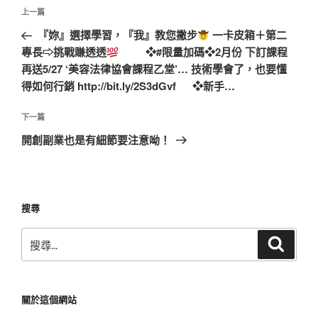
文
上
上一篇
章
一
『妳』選擇學習，『我』教您撇步
一卡皮箱＋第二
導
篇
專長⇨挑戰賺透透
❖#限量加碼❖2月份 下訂課程
覽
文
再送5/27 ‘美容法律協會課程乙堂’… 技術學會了，也要懂
章
得如何行銷 http://bit.ly/2S3dGvf ❖新手…
下
下一篇
一
開創副業也是有細節要注意呦！
篇
文
章
搜尋
搜
搜
尋
尋
關
鍵
關於這個網站
字: