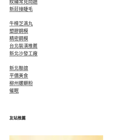
紋繡常見問題
新莊接睫毛
牛樟芝滴丸
塑膠鋼模
精密鋼模
台北裝潢推薦
新北沙發工廠
新北聯誼
平價美食
柳州螺螄粉
催眠
友站推薦