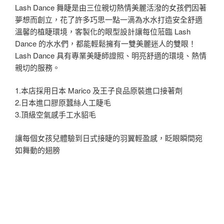
Lash Dance 舞睫是由三位親切熱情美麗活潑的女孩們因著
夢想而創立，花了許多巧思一點一滴為水水打造安全舒適
溫馨的植睫環境，客製化的眼型設計讓每位蒞臨 Lash
Dance 的水水們，都能輕鬆擁有一雙美麗迷人的雙眼！
Lash Dance 具有專業美睫師證照、明亮舒適的環境、熱情
親切的服務。
1.本店採用日本 Marico 及王子良品原裝進口接著劑
2.日本進口膠原蠶絲人工睫毛
3.頂級空氣感手工水貂毛
讓每個女孩兒體驗到日式接睫的羽翼輕盈感，眨眼瞬間宛
如舞動的翅膀