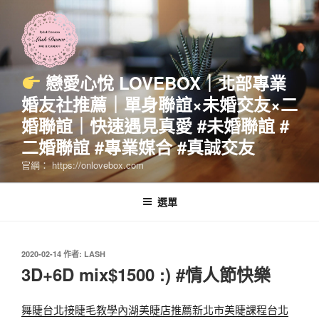
跳
至
主
要
內
戀愛心悅 LOVEBOX｜北部專業
容
婚友社推薦｜單身聯誼×未婚交友×二
婚聯誼｜快速遇見真愛 #未婚聯誼 #
二婚聯誼 #專業媒合 #真誠交友
官網： https://onlovebox.com
選單
發
2020-02-14
作者:
LASH
佈
3D+6D mix$1500 :) #情人節快樂
於
舞睫台北接睫毛教學內湖美睫店推薦新北市美睫課程台北