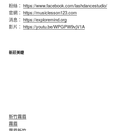
粉絲：
https://www.facebook.com/lashdancestudio/
官網：
https://musiclesson123.com
消息：
https://exploremind.org
影片：
https://youtu.be/WPGPW9vjV1A
新莊美睫
新竹霧眉
霧眉
霧眉新竹