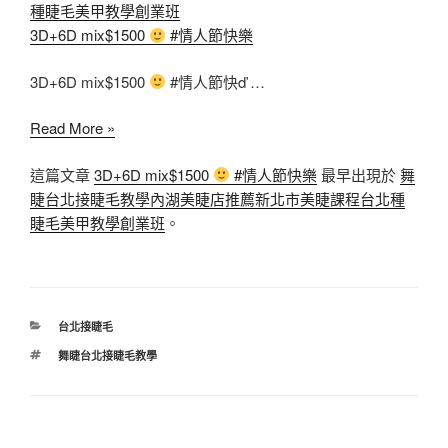
種睫毛美甲教學創業班
3D+6D mix$1500
#情人節快樂
3D+6D mix$1500
#情人節快ď …
3D+6D
Read More »
mix$1500
這篇文章
3D+6D mix$1500
#情人節快樂
最早出現於
舞
睫台北接睫毛教學內湖美睫店推薦新北市美睫課程台北種
#
睫毛美甲教學創業班
。
情
人
節
快
樂
分
台北接睫毛
類
標
舞睫台北接睫毛教學
籤