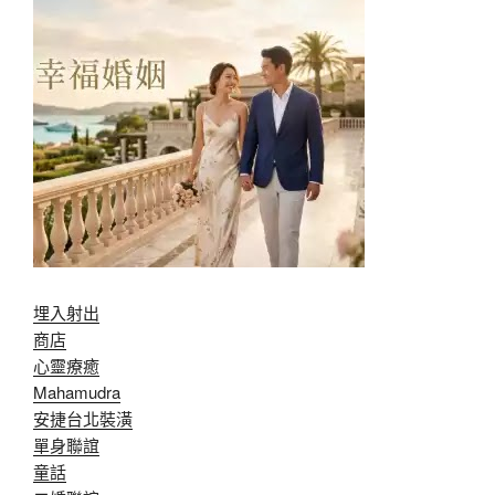
埋入射出
商店
心靈療癒
Mahamudra
安捷台北裝潢
單身聯誼
童話