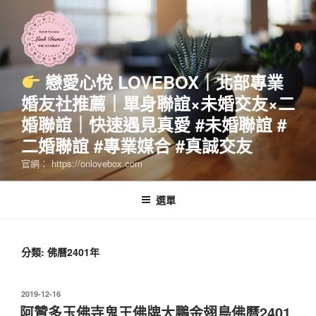
跳
至
主
要
內
戀愛心悅 LOVEBOX｜北部專業
容
婚友社推薦｜單身聯誼×未婚交友×二
婚聯誼｜快速遇見真愛 #未婚聯誼 #
二婚聯誼 #專業媒合 #真誠交友
官網： https://onlovebox.com
選單
分類:
佛曆2401年
發
2019-12-16
佈
阿贊多玉佛寺鬼王佛牌大鵬金翅鳥佛曆2401