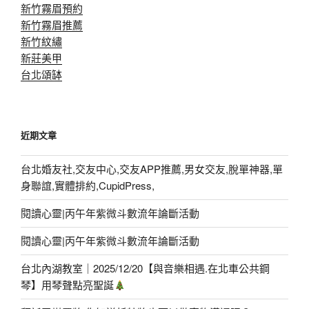
新竹霧眉預約
新竹霧眉推薦
新竹紋繡
新莊美甲
台北頌缽
近期文章
台北婚友社,交友中心,交友APP推薦,男女交友,脫單神器,單
身聯誼,實體排約,CupidPress,
閱讀心靈|丙午年紫微斗數流年論斷活動
閱讀心靈|丙午年紫微斗數流年論斷活動
台北內湖教室｜2025/12/20【與音樂相遇.在北車公共鋼
琴】用琴聲點亮聖誕