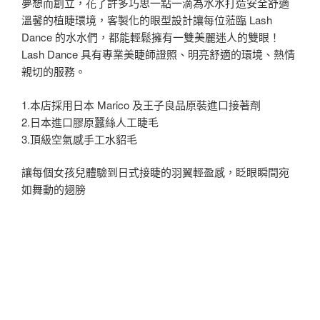
夢想而創立，花了許多巧思一點一滴為水水打造安全舒適
溫馨的植睫環境，客製化的眼型設計讓每位蒞臨 Lash
Dance 的水水們，都能輕鬆擁有一雙美麗迷人的雙眼！
Lash Dance 具有專業美睫師證照、明亮舒適的環境、熱情
親切的服務。
1.本店採用日本 Marico 及王子良品原裝進口接著劑
2.日本進口膠原蠶絲人工睫毛
3.頂級空氣感手工水貂毛
讓每個女孩兒體驗到日式接睫的羽翼輕盈感，眨眼瞬間宛
如舞動的翅膀