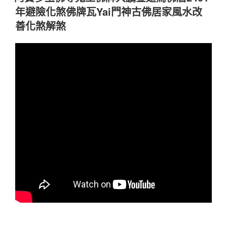
於
年避險化煞佛牌瓦Yai門神古佛居家風水改
善化煞解煞