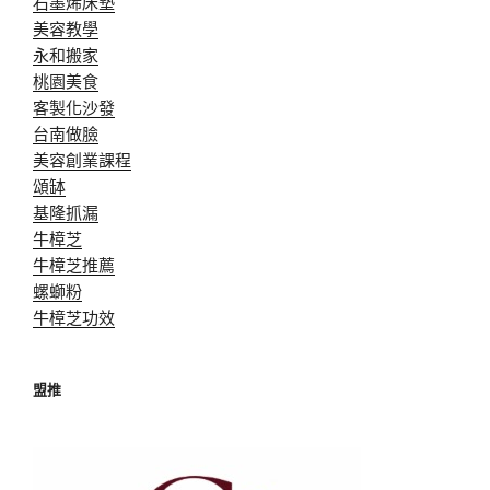
石墨烯床墊
美容教學
永和搬家
桃園美食
客製化沙發
台南做臉
美容創業課程
頌缽
基隆抓漏
牛樟芝
牛樟芝推薦
螺螄粉
牛樟芝功效
盟推