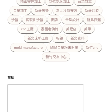
精密零件加工
CNC銑床加工
音樂教室
金屬加工
新莊床墊
新北冷氣安裝
新莊沙發
沙發
客製化沙發
佛牌
金型設計
新北抓漏
cnc工廠
泰國老佛牌
美睫店
美甲
新北床墊工廠
相親
新北素料
mold manufacture
MIM金屬粉末射出
新竹cnc
新竹交友中心
重點