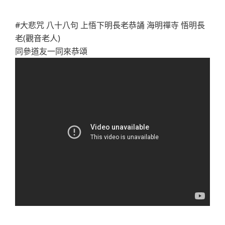
#大悲咒 八十八句 上悟下明長老恭誦 海明禪寺 悟明長
老(觀音老人)
同參道友一同來恭頌