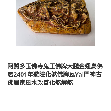
阿贊多玉佛寺鬼王佛牌大鵬金翅鳥佛
曆2401年避險化煞佛牌瓦Yai門神古
佛居家風水改善化煞解煞