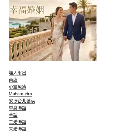
埋入射出
商店
心靈療癒
Mahamudra
安捷台北裝潢
單身聯誼
童話
二婚聯誼
未婚聯誼