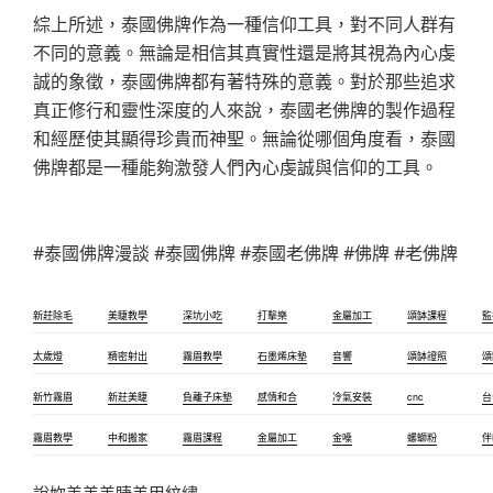
綜上所述，泰國佛牌作為一種信仰工具，對不同人群有
不同的意義。無論是相信其真實性還是將其視為內心虔
誠的象徵，泰國佛牌都有著特殊的意義。對於那些追求
真正修行和靈性深度的人來說，泰國老佛牌的製作過程
和經歷使其顯得珍貴而神聖。無論從哪個角度看，泰國
佛牌都是一種能夠激發人們內心虔誠與信仰的工具。
#泰國佛牌漫談 #泰國佛牌 #泰國老佛牌 #佛牌 #老佛牌
新莊除毛
美睫教學
深坑小吃
打擊樂
金屬加工
頌缽課程
監
太歲燈
精密射出
霧眉教學
石墨烯床墊
音響
頌缽證照
頌
新竹霧眉
新莊美睫
負離子床墊
感情和合
冷氣安裝
cnc
台
霧眉教學
中和搬家
霧眉課程
金屬加工
金嗓
螺螄粉
伴
說妳美美美睫美甲紋繡