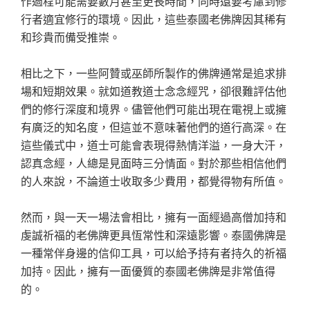
作過程可能需要數月甚至更長時間，同時還要考慮到修
行者適宜修行的環境。因此，這些泰國老佛牌因其稀有
和珍貴而備受推崇。
相比之下，一些阿贊或巫師所製作的佛牌通常是追求排
場和短期效果。就如道教道士念念經咒，卻很難評估他
們的修行深度和境界。儘管他們可能出現在電視上或擁
有廣泛的知名度，但這並不意味著他們的道行高深。在
這些儀式中，道士可能會表現得熱情洋溢，一身大汗，
認真念經，人總是見面時三分情面。對於那些相信他們
的人來說，不論道士收取多少費用，都覺得物有所值。
然而，與一天一場法會相比，擁有一面經過高僧加持和
虔誠祈福的老佛牌更具恆常性和深遠影響。泰國佛牌是
一種常伴身邊的信仰工具，可以給予持有者持久的祈福
加持。因此，擁有一面優質的泰國老佛牌是非常值得
的。