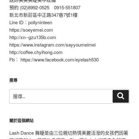
預約 (02)8992-0525 0915-551807
新北市新莊區中正路347巷7號1樓
Line ID︰pollyninteen
https://soeyemei.com
http://xn--gzu135b.com
https://www.instagram.com/sayyoumeimei
http://coffee.chyihong.com
Fb︰ https://www.facebook.com/eyelash530
搜尋
搜
搜
尋
尋
關
鍵
關於這個網站
字:
Lash Dance 舞睫是由三位親切熱情美麗活潑的女孩們因著