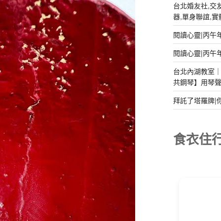
台北婚友社,交友
器,單身聯誼,實體排
閱讀心靈|丙午
閱讀心靈|丙午
台北內湖教室｜2
共鋼琴】用琴
拜託了塔羅牌|
食衣住