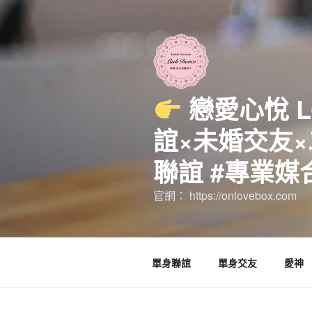
跳
至
主
要
內
容
戀愛心悅 
誼×未婚交友×
聯誼 #專業媒
官網： https://onlovebox.com
單身聯誼
單身交友
愛神