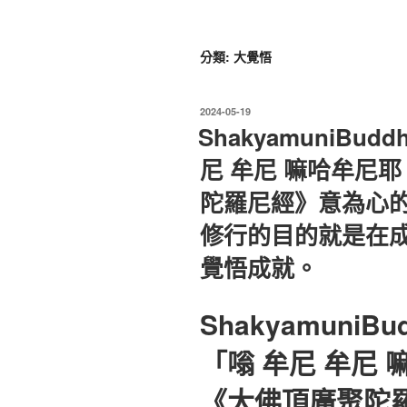
分類:
大覺悟
發
2024-05-19
佈
ShakyamuniBu
於
尼 牟尼 嘛哈牟尼
陀羅尼經》意為心
修行的目的就是在
覺悟成就。
Shakyamuni
「嗡 牟尼 牟尼
《大佛頂廣聚陀