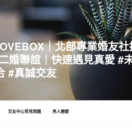
LOVEBOX｜北部專業婚友
二婚聯誼｜快速遇見真愛 #未
合 #真誠交友
交友中心常見問題
男人戀愛