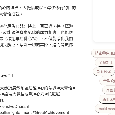
意為心的法界，大覺悟成就。學佛修行的目的
大覺悟成就。
迦牟尼佛心咒〉持上一百萬遍，將〈釋迦
，就能跟䆁迦牟尼佛的願力相應，也能跟
念〈䆁迦牟尼佛心咒〉，不但能淨化我們
消災解厄，淨除一切的業障，進而開啟佛
精密零件加
金屬加工
新莊沙發
prayer11
金型設
大佛頂廣聚陀羅尼經 #心的法界 #大覺悟 #
泰國
界 #證得大覺悟成就 #心咒 #陀羅尼
ra
新北床
tensiveDharani
mold man
atEnlightenment #GreatAchievement