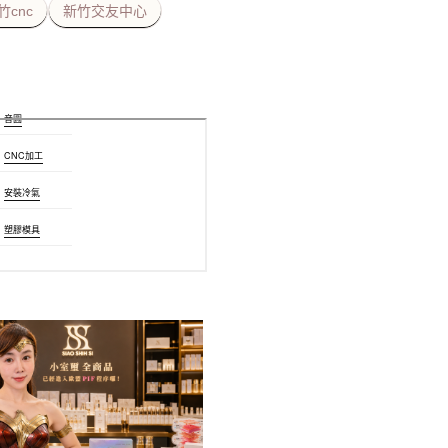
竹cnc
新竹交友中心
音圓
CNC加工
安裝冷氣
塑膠模具