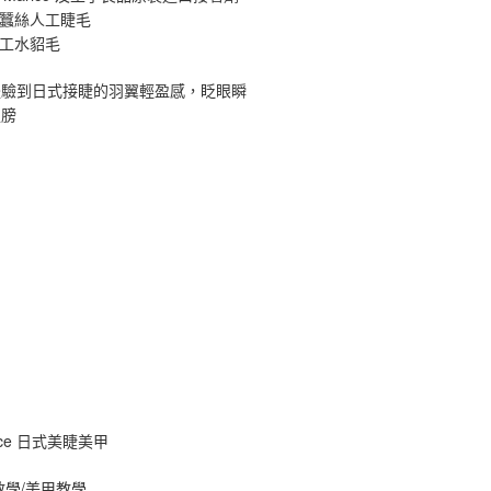
原蠶絲人工睫毛
手工水貂毛
體驗到日式接睫的羽翼輕盈感，眨眼瞬
翅膀
ance 日式美睫美甲
教學/美甲教學