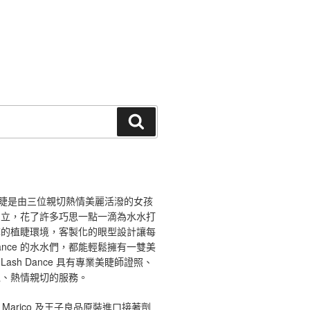
搜
尋
ce 舞睫是由三位親切熱情美麗活潑的女孩
創立，花了許多巧思一點一滴為水水打
馨的植睫環境，客製化的眼型設計讓每
 Dance 的水水們，都能輕鬆擁有一雙美
ash Dance 具有專業美睫師證照、
境、熱情親切的服務。
 Marico 及王子良品原裝進口接著劑