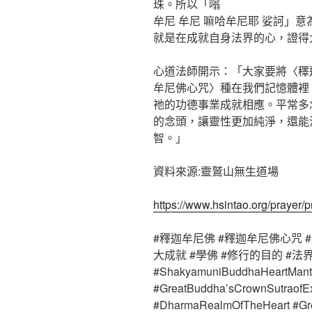
珠。所以「嗡
牟尼 牟尼 嘛哈牟尼耶 娑訶」
就是在成就自身法界的心，證得
心道法師開示：「大家要將〈䆁
牟尼佛心咒〉種在我們記憶體裡
祂的功德事業成就相應。平常多
的念頭，讓靈性更加純淨，還能
智。」
資料來源:靈鷲山無生道場
https://www.hsintao.org/prayer/
#釋迦牟尼佛 #釋迦牟尼佛心咒 #
大成就 #學佛 #修行的目的 #法
#ShakyamuniBuddhaHeartMant
#GreatBuddha’sCrownSutraofEx
#DharmaRealmOfTheHeart #Gre