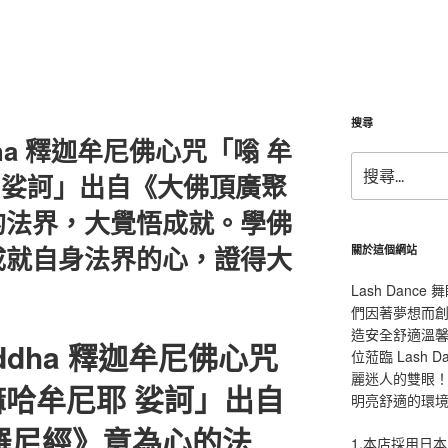
搜尋
ddha 釋迦牟尼佛心咒「嗡 牟
搜
耶 娑訶」出自《大佛頂廣聚
尋
關
的法界，大覺悟成就。學佛
鍵
字:
成就自身法界的心，證得大
關於這個網站
Lash Dan
們因著夢想而
造安全舒適溫
Buddha 釋迦牟尼佛心咒
位蒞臨 Lash
麗迷人的雙眼！L
 嘛哈牟尼耶 娑訶」出自
明亮舒適的環
羅尼經》意為心的法
1.本店採用日本