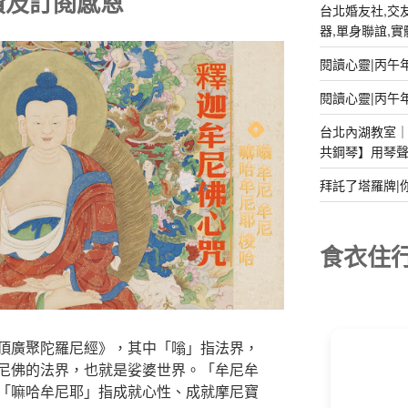
讚及訂閱感恩
台北婚友社,交友
器,單身聯誼,實體排
閱讀心靈|丙午
閱讀心靈|丙午
台北內湖教室｜2
共鋼琴】用琴
拜託了塔羅牌|
食衣住
頂廣聚陀羅尼經》，其中「嗡」指法界，
尼佛的法界，也就是娑婆世界。「牟尼牟
「嘛哈牟尼耶」指成就心性、成就摩尼寶