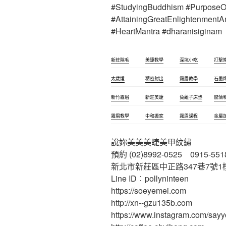
#StudyingBuddhism #PurposeO
#AttainingGreatEnlightenmen
#HeartMantra #dharanisiginam
新莊除毛
美睫教學
深坑小吃
打擊
太歲燈
精密射出
霧眉教學
石墨
新竹霧眉
新莊美睫
負離子床墊
感情
霧眉教學
中和搬家
霧眉課程
金屬
說妳美美美睫美甲紋繡
預約 (02)8992-0525 0915-551
新北市新莊區中正路347巷7號1
Line ID︰pollyninteen
https://soeyemei.com
http://xn--gzu135b.com
https://www.instagram.com/say