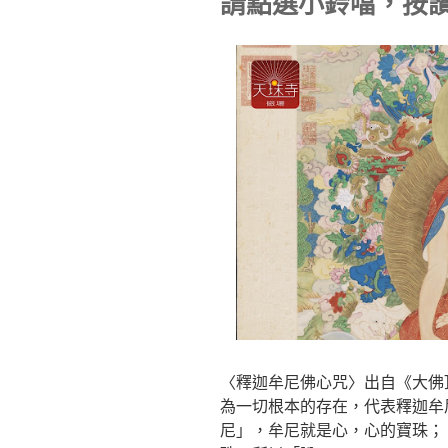
請點選小鈴噹，按
〈釋迦牟尼佛心咒〉出自《大佛
為一切根本的存在，代表釋迦牟
尼」，牟尼就是心，心的寶珠；