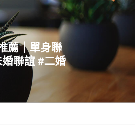
社推薦｜單身聯
婚聯誼 #二婚