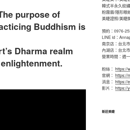
韓式半永久紋繡
The purpose of
粉霧眉/隱形眼
美睫證照/美睫
acticing Buddhism is
預約：0976-25
LINE id：Anna
南京店：台北市
rt’s Dharma realm
內湖店：台北市
營業時間：週一 ~ 
t enlightenment.
粉絲：
https:/
官網：
https:/
消息：
https://
影片：
https:/
新莊美睫