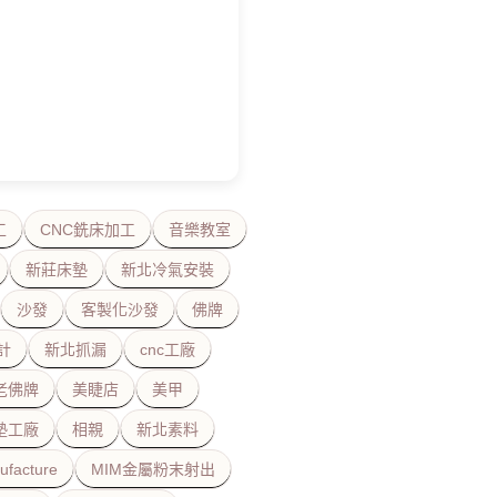
工
CNC銑床加工
音樂教室
新莊床墊
新北冷氣安裝
沙發
客製化沙發
佛牌
計
新北抓漏
cnc工廠
老佛牌
美睫店
美甲
墊工廠
相親
新北素料
ufacture
MIM金屬粉末射出