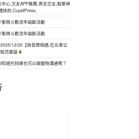
中心,交友APP推薦,男女交友,脫單神
約,CupidPress,
年紫微斗數流年論斷活動
年紫微斗數流年論斷活動
025/12/20【與音樂相遇.在北車公
聲點亮聖誕
你知道托特牌也可以做寵物溝通嗎？
行