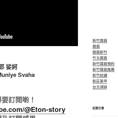
新竹霧眉
霧眉
霧眉新竹
竹北霧眉
新竹霧眉預約
耶 娑訶
新竹霧眉推薦
uniye Svaha
新竹紋繡
新莊美甲
台北頌缽
得要訂閱喲！
ube.com/@Eton-story
近期文章