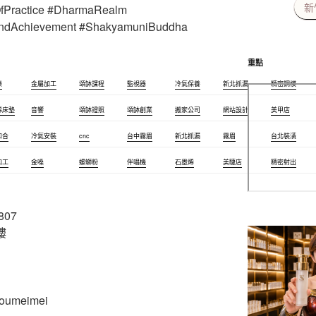
fPractice #DharmaRealm
新
tAndAchievement #ShakyamuniBuddha
重點
樂
金屬加工
頌缽課程
監視器
冷氣保養
新北抓漏
精密鋼模
烯床墊
音響
頌缽證照
頌缽創業
搬家公司
網站設計
美甲店
和合
冷氣安裝
cnc
台中霧眉
新北抓漏
霧眉
台北裝潢
加工
金嗓
螺螄粉
伴唱機
石墨烯
美睫店
精密射出
807
樓
youmeimei