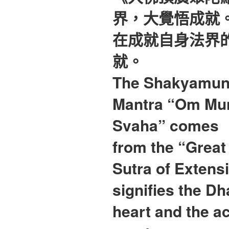
界，大覺悟成就
在成就自身法界
就。
The Shakyamun
Mantra “Om Mu
Svaha” comes
from the “Grea
Sutra of Extensi
signifies the D
heart and the a