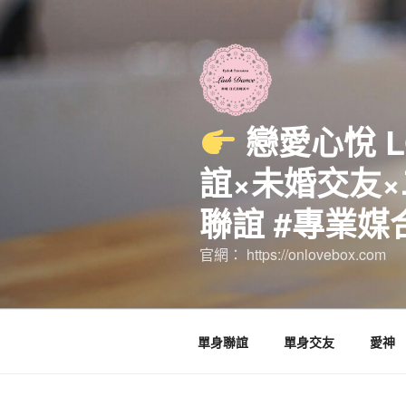
跳
至
主
要
內
容
戀愛心悅 
誼×未婚交友×
聯誼 #專業媒
官網： https://onlovebox.com
單身聯誼
單身交友
愛神