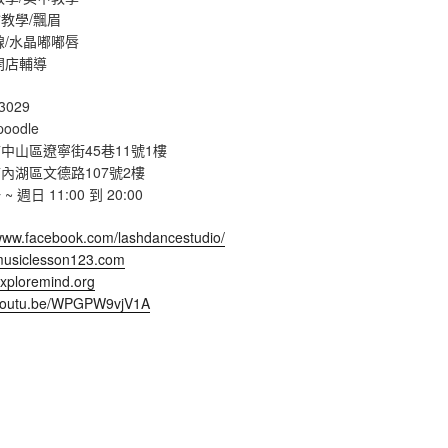
教學/飄眉
線/水晶嘟嘟唇
開店輔導
3029
poodle
中山區遼寧街45巷11號1樓
內湖區文德路107號2樓
週日 11:00 到 20:00
/www.facebook.com/lashdancestudio/
/musiclesson123.com
exploremind.org
/youtu.be/WPGPW9vjV1A