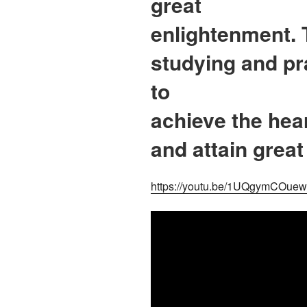
great
enlightenment. 
studying and pr
to
achieve the hea
and attain grea
https://youtu.be/1UQgymCOuew