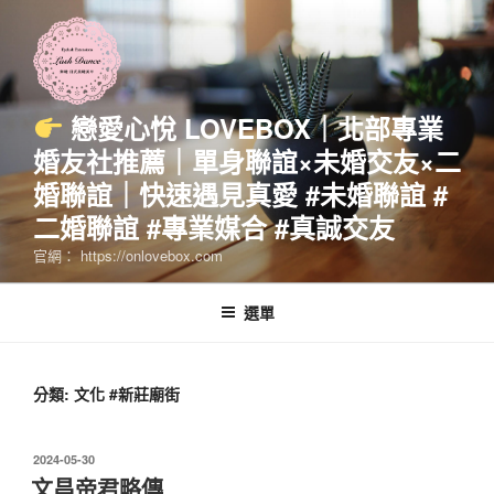
跳
至
主
要
內
戀愛心悅 LOVEBOX｜北部專業
容
婚友社推薦｜單身聯誼×未婚交友×二
婚聯誼｜快速遇見真愛 #未婚聯誼 #
二婚聯誼 #專業媒合 #真誠交友
官網： https://onlovebox.com
選單
分類:
文化 #新莊廟街
發
2024-05-30
佈
文昌帝君略傳