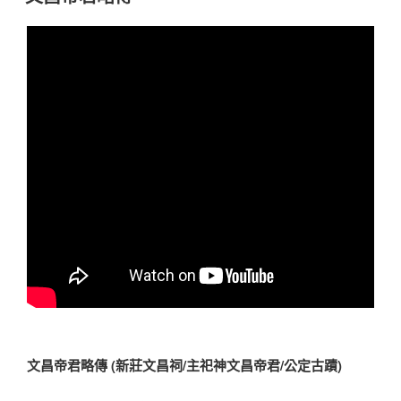
於
文昌帝君
略傳 (新莊文昌祠/
主祀神文昌帝君/公定
古蹟)