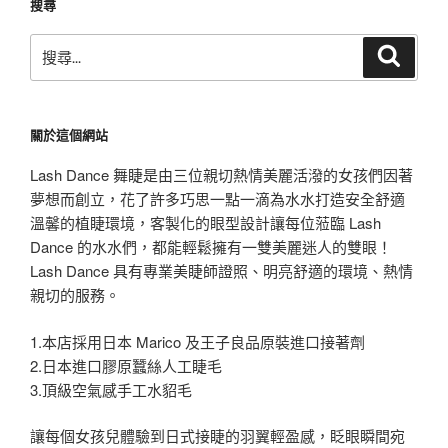
搜尋
搜
搜
尋
尋
關
鍵
關於這個網站
字:
Lash Dance 舞睫是由三位親切熱情美麗活潑的女孩們因著
夢想而創立，花了許多巧思一點一滴為水水打造安全舒適
溫馨的植睫環境，客製化的眼型設計讓每位蒞臨 Lash
Dance 的水水們，都能輕鬆擁有一雙美麗迷人的雙眼！
Lash Dance 具有專業美睫師證照、明亮舒適的環境、熱情
親切的服務。
1.本店採用日本 Marico 及王子良品原裝進口接著劑
2.日本進口膠原蠶絲人工睫毛
3.頂級空氣感手工水貂毛
讓每個女孩兒體驗到日式接睫的羽翼輕盈感，眨眼瞬間宛