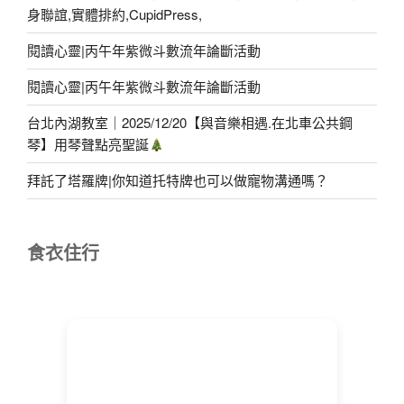
身聯誼,實體排約,CupidPress,
閱讀心靈|丙午年紫微斗數流年論斷活動
閱讀心靈|丙午年紫微斗數流年論斷活動
台北內湖教室｜2025/12/20【與音樂相遇.在北車公共鋼
琴】用琴聲點亮聖誕
拜託了塔羅牌|你知道托特牌也可以做寵物溝通嗎？
食衣住行