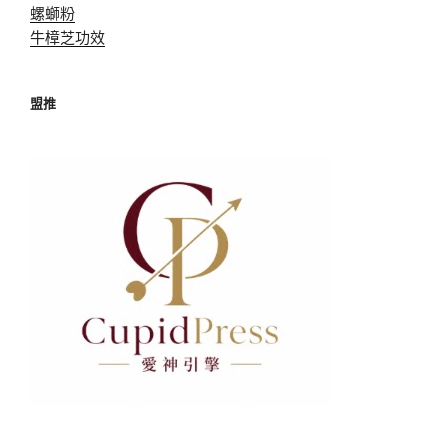
螺螄粉
牛樟芝功效
盟推