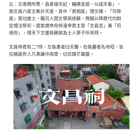
云：文者精所聚，昌者揚天紀，輔拂並居，以成天象」，
故文昌六星主集計天道，其中「貴相星」理文緒，「司祿
星」賞功進士，職司人間文學與祿籍，周朝以降歷代均制
定禮法祭祀。道家謂帝命梓潼帝君主掌「文昌宮」兼「司
祿府」，理天下文運祿籍故為士人學子所崇拜。
文昌帝君有二?侍，左執書者曰天聾，右執塵者名地啞，旨
在曉諭世人凡事謙沖為懷，切忌鋒芒盡露。