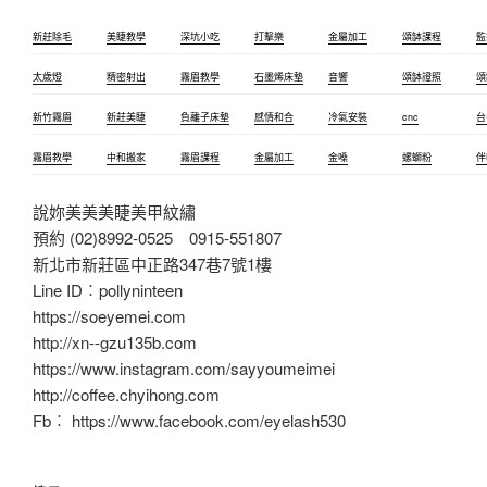
新莊除毛
美睫教學
深坑小吃
打擊樂
金屬加工
頌缽課程
監
太歲燈
精密射出
霧眉教學
石墨烯床墊
音響
頌缽證照
頌
新竹霧眉
新莊美睫
負離子床墊
感情和合
冷氣安裝
cnc
台
霧眉教學
中和搬家
霧眉課程
金屬加工
金嗓
螺螄粉
伴
說妳美美美睫美甲紋繡
預約 (02)8992-0525 0915-551807
新北市新莊區中正路347巷7號1樓
Line ID︰pollyninteen
https://soeyemei.com
http://xn--gzu135b.com
https://www.instagram.com/sayyoumeimei
http://coffee.chyihong.com
Fb︰ https://www.facebook.com/eyelash530