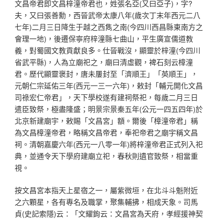
文昌帝君即文昌梓潼帝君也，姓張名亞(又曰亞子)，字?
夫，又曰張善勳，西晉武帝太康八年(歲次丁末年西元二八
七年)二月三日降生于越之西雋之南(今四川西昌縣東南方之
會理一地)，後遷保寧府梓潼縣七曲山，平生廣宣儒道教
義，對蜀國文教貢獻良多。仕晉戰沒，顯靈於梓潼(今四川
省武平縣)，人為立廟祀之，廟曰清虛觀，裨石刻云樟潼
君。歷代顯靈褒封，唐未屢封至「濟順王」「英順王」，
元朝仁宗延佑三年(西元一三一六年)，敕封「輔元開化文昌
司祿宏仁帝君」，天下學校遂有建祠祭祀，每歲二月三日
遣臣致祭，極盡隆盛；明景宗景秦五年(公元一四五四年)於
北京新建廟宇，敕賜「文昌宮」額。爾後「樟潼帝君」稱
為文昌樟潼帝君，略稱文昌帝君，奉祀帝君之廟宇稱文昌
祠。清朝嘉慶六年(西元一八零一年)將梓潼帝君正式列入祀
典，並通令天下學府建廟立祀，春秋則遺官致祭，相當重
視。
按文昌宮本指天上星宿之一，屬紫微垣，在北斗斗魁附近
之六顆星，各有專名及職掌，聚集輔拂，相成天象。司馬
貞(史記索隱)云：「文耀鉤云：文昌宮為天府，孝經援神契