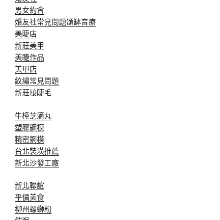
男女約會
婚友社常見問題
頌缽音療
美睫店
新莊美甲
美睫作品
美甲店
紋繡常見問題
新莊接睫毛
牛樟芝滴丸
塑膠鋼模
精密鋼模
台北裝潢推薦
新北沙發工廠
新北聯誼
平價美食
柳州螺螄粉