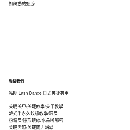
如舞動的翅膀
聯絡我們
舞睫 Lash Dance 日式美睫美甲
美睫美甲/美睫教學/美甲教學
韓式半永久紋繡教學/飄眉
粉霧眉/隱形眼線/水晶嘟嘟唇
美睫證照/美睫開店輔導