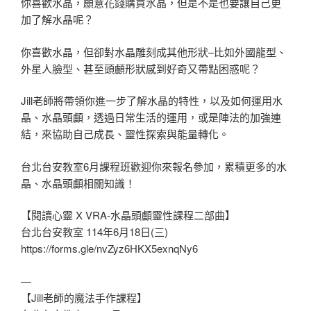
你喜歡水晶，願意花錢購買水晶，但是不是也要讓自己更
加了解水晶呢？
你喜歡水晶，但卻對水晶雕刻成其他形狀–比如外國龍型、
外星人臉型、甚至頭顱形狀感到好奇又帶點困惑呢？
Jill老師將帶領你進一步了解水晶的特性，以及如何運用水
晶、水晶頭顱，透過日常生活的運用，或是陣法的加強連
結，來協助自己成長、靈性探索與能量轉化。
台北台安教室6月課程班歡迎你來報名參加，累積更多的水
晶、水晶頭顱相關知識！
【閱讀心靈 X VRA-水晶頭顱靈性課程二部曲】
台北台安教室 114年6月18日(三)
https://forms.gle/nvZyz6HKX5exnqNy6
—
【Jill老師的魔法手作課程】