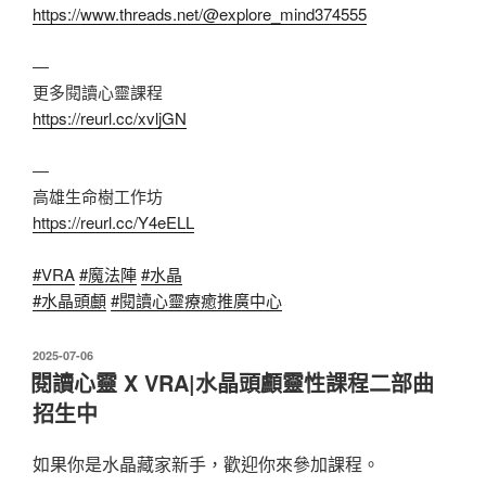
https://www.threads.net/@explore_mind374555
—
更多閱讀心靈課程
https://reurl.cc/xvljGN
—
高雄生命樹工作坊
https://reurl.cc/Y4eELL
#VRA
#魔法陣
#水晶
#水晶頭顱
#閱讀心靈療癒推廣中心
發
2025-07-06
佈
閱讀心靈 X VRA|水晶頭顱靈性課程二部曲
於
招生中
如果你是水晶藏家新手，歡迎你來參加課程。