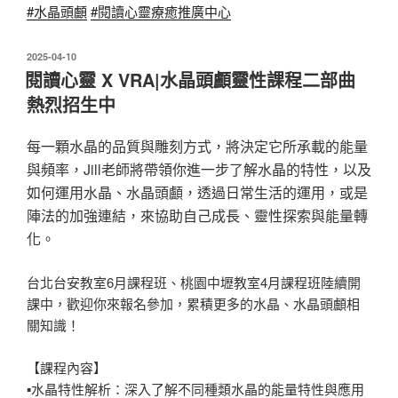
#水晶頭顱
#閱讀心靈療癒推廣中心
發
2025-04-10
佈
閱讀心靈 X VRA|水晶頭顱靈性課程二部曲
於
熱烈招生中
每一顆水晶的品質與雕刻方式，將決定它所承載的能量
與頻率，Jill老師將帶領你進一步了解水晶的特性，以及
如何運用水晶、水晶頭顱，透過日常生活的運用，或是
陣法的加強連結，來協助自己成長、靈性探索與能量轉
化。
台北台安教室6月課程班、桃園中壢教室4月課程班陸續開
課中，歡迎你來報名參加，累積更多的水晶、水晶頭顱相
關知識！
【課程內容】
▪︎
水晶特性解析：深入了解不同種類水晶的能量特性與應用