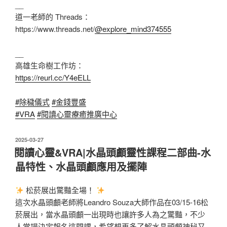
__
道一老師的 Threads：
https://www.threads.net/
@explore_mind374555
__
高雄生命樹工作坊：
https://reurl.cc/Y4eELL
#除穢儀式
#金錢豐盛
#VRA
#閱讀心靈療癒推廣中心
發
2025-03-27
佈
閱讀心靈&VRA|水晶頭顱靈性課程二部曲-水
於
晶特性、水晶頭顱應用及擺陣
松菸展出驚豔全場！
這次水晶頭顱老師將Leandro Souza大師作品在03/15-16松
菸展出，當水晶頭顱一出現時也讓許多人為之驚豔，不少
人當場決定報名這門課，希望想再多了解水晶頭顱神秘又