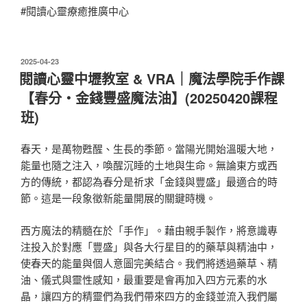
#閱讀心靈療癒推廣中心
發
2025-04-23
佈
閱讀心靈中壢教室 & VRA｜魔法學院手作課
於
【春分・金錢豐盛魔法油】(20250420課程
班)
春天，是萬物甦醒、生長的季節。當陽光開始溫暖大地，
能量也隨之注入，喚醒沉睡的土地與生命。無論東方或西
方的傳統，都認為春分是祈求「金錢與豐盛」最適合的時
節。這是一段象徵新能量開展的關鍵時機。
西方魔法的精髓在於「手作」。藉由親手製作，將意識專
注投入於對應「豐盛」與各大行星目的的藥草與精油中，
使春天的能量與個人意圖完美結合。我們將透過藥草、精
油、儀式與靈性感知，最重要是會再加入四方元素的水
晶，讓四方的精靈們為我們帶來四方的金錢並流入我們屬