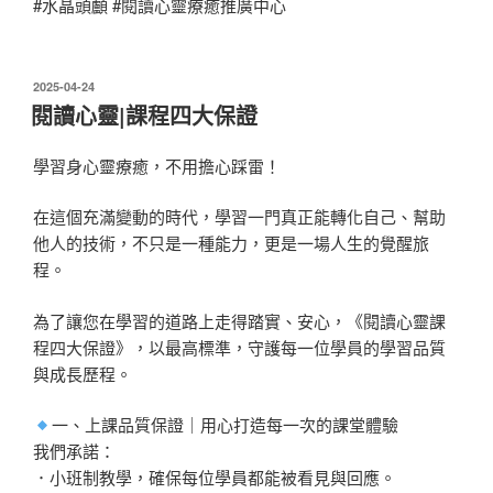
#水晶頭顱 #閱讀心靈療癒推廣中心
發
2025-04-24
佈
閱讀心靈|課程四大保證
於
學習身心靈療癒，不用擔心踩雷！
在這個充滿變動的時代，學習一門真正能轉化自己、幫助
他人的技術，不只是一種能力，更是一場人生的覺醒旅
程。
為了讓您在學習的道路上走得踏實、安心，《閱讀心靈課
程四大保證》，以最高標準，守護每一位學員的學習品質
與成長歷程。
一、上課品質保證｜用心打造每一次的課堂體驗
我們承諾：
．小班制教學，確保每位學員都能被看見與回應。