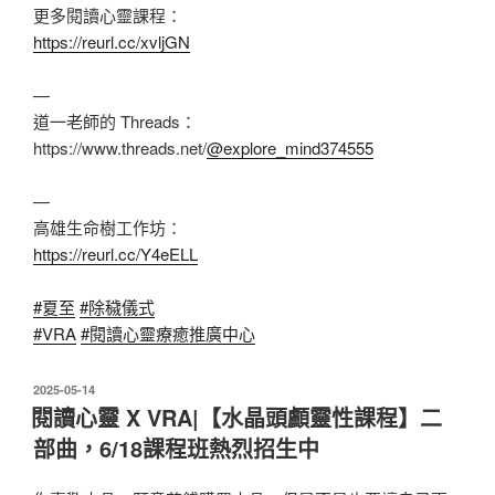
更多閱讀心靈課程：
https://reurl.cc/xvljGN
—
道一老師的 Threads：
https://www.threads.net/
@explore_mind374555
—
高雄生命樹工作坊：
https://reurl.cc/Y4eELL
#夏至
#除穢儀式
#VRA
#閱讀心靈療癒推廣中心
發
2025-05-14
佈
閱讀心靈 X VRA|【水晶頭顱靈性課程】二
於
部曲，6/18課程班熱烈招生中