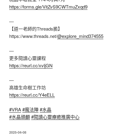
https://forms.gle/VitZvS9CWTmuZxqd9
—
【道一老師的Threads脆】
https://www.threads.net/
@explore_mind374555
—
更多閱讀心靈課程
https://reurl.cc/xvljGN
—
高雄生命樹工作坊
https://reurl.cc/Y4eELL
#VRA
#魔法陣
#水晶
#水晶頭顱
#閱讀心靈療癒推廣中心
發
2025-04-08