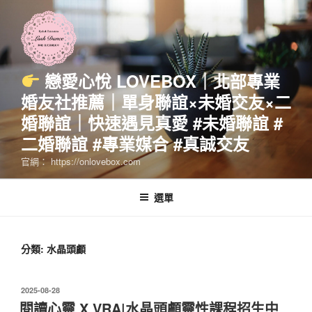
跳
至
主
要
內
戀愛心悅 LOVEBOX｜北部專業
容
婚友社推薦｜單身聯誼×未婚交友×二
婚聯誼｜快速遇見真愛 #未婚聯誼 #
二婚聯誼 #專業媒合 #真誠交友
官網： https://onlovebox.com
選單
分類:
水晶頭顱
發
2025-08-28
佈
閱讀心靈 X VRA|水晶頭顱靈性課程招生中