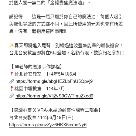
於個人獨一無二的「金錢豐盛魔法油」。
請記得——這是一瓶只屬於你自己的魔法油！每個人吸引
與顯化豐盛的方式都不同，因此所使用的元素也會有所差
異，沒有一體適用這回事哦!!
春天即將進入尾聲，別錯過這波豐盛能量的最後機會！
台北台安教室即將在5月登場，名額有限，歡迎報名參加！
【Jill老師的魔法手作課程】
台北台安教室｜114年5月與6月
https://forms.gle/abgHEZLbFnU5Qpvj9
桃園中壢教室｜114年7月
https://forms.gle/VitZvS9CWTmuZxqd9
【閱讀心靈 X VRA-水晶頭顱靈性課程二部曲】
台北台安教室 114年6月18日(三)
https://forms.gle/nvZyz6HKX5exnqNy6