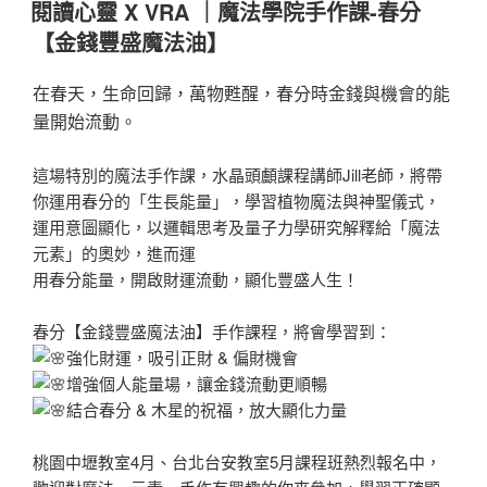
佈
閱讀心靈 X VRA ｜魔法學院手作課-春分
於
【金錢豐盛魔法油】
在春天，生命回歸，萬物甦醒，春分時金錢與機會的能
量開始流動。
這場特別的魔法手作課，水晶頭顱課程講師Jill老師，將帶
你運用春分的「生長能量」，學習植物魔法與神聖儀式，
運用意圖顯化，以邏輯思考及量子力學研究解釋給「魔法
元素」的奧妙，進而運
用春分能量，開啟財運流動，顯化豐盛人生！
春分【金錢豐盛魔法油】手作課程，將會學習到：
強化財運，吸引正財 & 偏財機會
增強個人能量場，讓金錢流動更順暢
結合春分 & 木星的祝福，放大顯化力量
桃園中壢教室4月、台北台安教室5月課程班熱烈報名中，