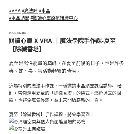
#VRA
#魔法陣
#水晶
#水晶頭顱
#閱讀心靈療癒推廣中心
發
2025-06-04
佈
閱讀心靈 X VRA ｜魔法學院手作課-夏至
於
【除穢香塔】
夏至是陽性能量的巔峰，在夏至前後的日子，也是許多
蟲、蛇、毒、害活動頻繁的時候。
這場特別的魔法手作課，一樣邀請水晶頭顱課程講師Jill老
師，帶你運用夏至的「除穢香塔」的儀式，燃燒過去的阻
礙，也避免瘴氣侵襲，為未來開啟嶄新的一頁。
夏至【除穢香塔】手作課程，將會學習到：
清理空間與個人負面能量場的影響
提升正向磁場