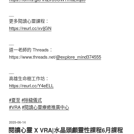
__
更多閱讀心靈課程：
https://reurl.cc/xvljGN
__
道一老師的 Threads：
https://www.threads.net/
@explore_mind374555
__
高雄生命樹工作坊：
https://reurl.cc/Y4eELL
#夏至
#除穢儀式
#VRA
#閱讀心靈療癒推廣中心
發
2025-06-14
佈
閱讀心靈 X VRA|水晶頭顱靈性課程6月課程
於