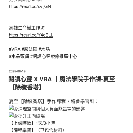
https://reurl.cc/xvljGN
—
高雄生命樹工作坊
https://reurl.cc/Y4eELL
#VRA
#魔法陣
#水晶
#水晶頭顱
#閱讀心靈療癒推廣中心
發
2025-06-19
佈
閱讀心靈 X VRA ｜魔法學院手作課-夏至
於
【除穢香塔】
夏至【除穢香塔】手作課程，將會學習到：
清理空間與個人負面能量場的影響
提升正向磁場
【上課時數】1天/3小時
【課程學費】（已包含材料）