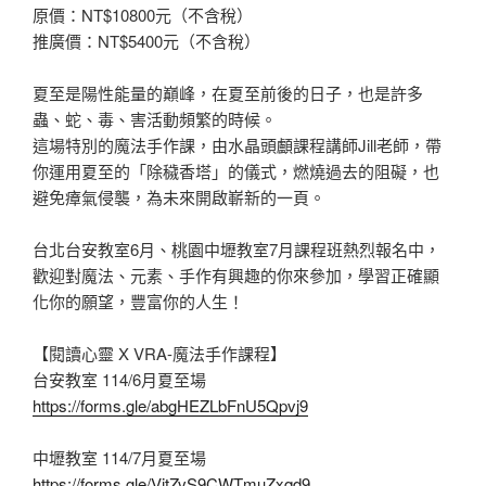
原價：NT$10800元（不含稅）
推廣價：NT$5400元（不含稅）
夏至是陽性能量的巔峰，在夏至前後的日子，也是許多
蟲、蛇、毒、害活動頻繁的時候。
這場特別的魔法手作課，由水晶頭顱課程講師Jill老師，帶
你運用夏至的「除穢香塔」的儀式，燃燒過去的阻礙，也
避免瘴氣侵襲，為未來開啟嶄新的一頁。
台北台安教室6月、桃園中壢教室7月課程班熱烈報名中，
歡迎對魔法、元素、手作有興趣的你來參加，學習正確顯
化你的願望，豐富你的人生！
【閱讀心靈 X VRA-魔法手作課程】
台安教室 114/6月夏至場
https://forms.gle/abgHEZLbFnU5Qpvj9
中壢教室 114/7月夏至場
https://forms.gle/VitZvS9CWTmuZxqd9