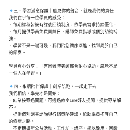
三、學習滿意保證｜聽見你的聲音，就是我們的責任
我們在乎每一位學員的感受：
．每期課程皆設有課後回饋制度，依學員需求持續優化。
．每月提供學員免費團練日，講師免費指導或個別諮詢補
強。
．學習不是一蹴可幾，我們陪您循序漸進，找到屬於自己
的節奏。
學員真心分享：「有困難時老師都會耐心協助，感覺不是
一個人在學習。」
四、永續陪伴保證｜創業陪跑，一起走下去
我們相信，學完才是開始：
．結業接案遇問題，可透過教室Line好友提問，提供專業解
答。
．提供個別創業諮詢與行銷策略建議，協助學員拓展自己
的療癒之路。
．不定期舉辦公益活動、工作坊、講座，學以致用、回饋