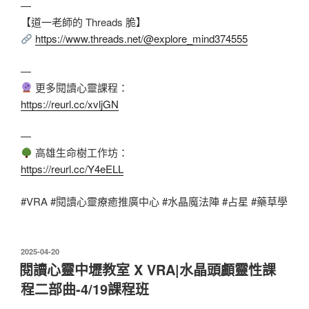
—
【道一老師的 Threads 脆】
https://www.threads.net/@explore_mind374555
—
更多閱讀心靈課程：
https://reurl.cc/xvljGN
—
高雄生命樹工作坊：
https://reurl.cc/Y4eELL
#VRA
#閱讀心靈療癒推廣中心
#水晶魔法陣
#占星
#藥草學
發
2025-04-20
佈
閱讀心靈中壢教室 X VRA|水晶頭顱靈性課
於
程二部曲-4/19課程班