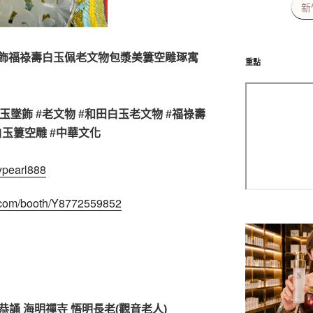
新
飾福祿壽白玉佩老文物包漿美簍空雕琢寓
重點
玉墜飾 #老文物 #和田白玉老文物 #福祿壽
白玉簍空雕 #中華文化
kypearl888
o.com/booth/Y8772559852
恭誦 海明禪寺 悟明長老(觀音老人)