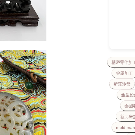
精密零件加
金屬加工
新莊沙發
金型設
泰國
新北床
mold man