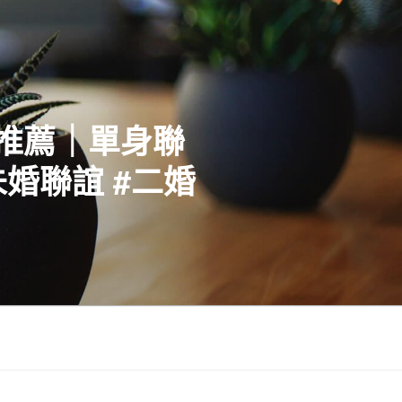
社推薦｜單身聯
婚聯誼 #二婚