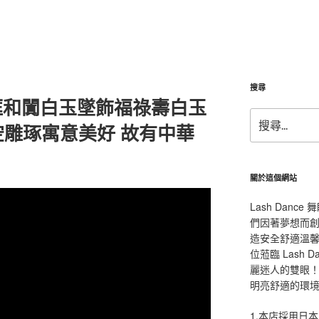
搜尋
框和闐白玉墜飾福祿壽白玉
搜
雕琢寓意美好 故有中華
尋
關
鍵
字:
關於這個網站
Lash Dan
們因著夢想而
造安全舒適溫
位蒞臨 Lash
麗迷人的雙眼！L
明亮舒適的環
1.本店採用日本