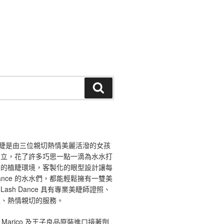
搜
尋
ce 舞睫是由三位親切熱情美麗活潑的女孩
創立，花了許多巧思一點一滴為水水打
馨的植睫環境，客製化的眼型設計讓每
 Dance 的水水們，都能輕鬆擁有一雙美
ash Dance 具有專業美睫師證照、
境、熱情親切的服務。
 Marico 及王子良品原裝進口接著劑