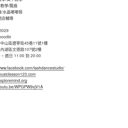
教學/飄眉
線/水晶嘟嘟唇
開店輔導
3029
poodle
中山區遼寧街45巷11號1樓
內湖區文德路107號2樓
週日 11:00 到 20:00
/www.facebook.com/lashdancestudio/
/musiclesson123.com
exploremind.org
/youtu.be/WPGPW9vjV1A