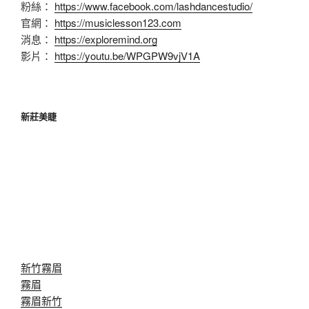
粉絲：
https://www.facebook.com/lashdancestudio/
官網：
https://musiclesson123.com
消息：
https://exploremind.org
影片：
https://youtu.be/WPGPW9vjV1A
新莊美睫
新竹霧眉
霧眉
霧眉新竹