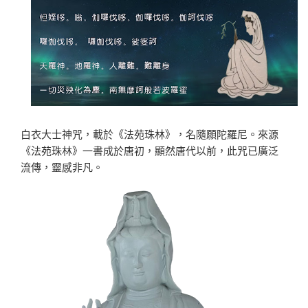
白衣大士神咒，載於《法苑珠林》，名隨願陀羅尼。來源
《法苑珠林》一書成於唐初，顯然唐代以前，此咒已廣泛
流傳，靈感非凡。