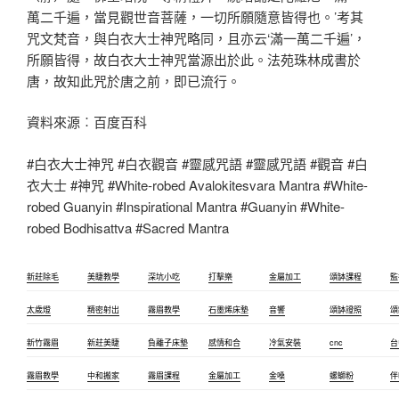
萬二千遍，當見觀世音菩薩，一切所願隨意皆得也。’考其
咒文梵音，與白衣大士神咒略同，且亦云‘滿一萬二千遍’，
所願皆得，故白衣大士神咒當源出於此。法苑珠林成書於
唐，故知此咒於唐之前，即已流行。
資料來源︰百度百科
#白衣大士神咒 #白衣觀音 #靈感咒語 #靈感咒語 #觀音 #白
衣大士 #神咒 #White-robed Avalokitesvara Mantra #White-
robed Guanyin #Inspirational Mantra #Guanyin #White-
robed Bodhisattva #Sacred Mantra
新莊除毛
美睫教學
深坑小吃
打擊樂
金屬加工
頌缽課程
監
太歲燈
精密射出
霧眉教學
石墨烯床墊
音響
頌缽證照
頌
新竹霧眉
新莊美睫
負離子床墊
感情和合
冷氣安裝
cnc
台
霧眉教學
中和搬家
霧眉課程
金屬加工
金嗓
螺螄粉
伴