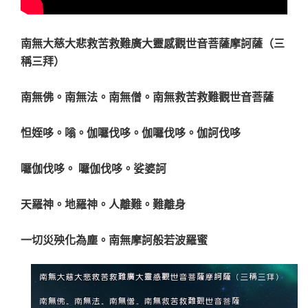
南無大慈大悲救苦救難廣大靈感觀世音菩薩摩訶薩（三
稱三拜）
南無佛。南無法。南無僧。南無救苦救難觀世音菩薩
怛姪哆。嗡。伽囉伐哆。伽囉伐哆。伽訶伐哆
囉伽伐哆。 囉伽伐哆。娑婆訶
天羅神。地羅神。人離難。難離身
一切災殃化為塵。南無摩訶般若波羅蜜