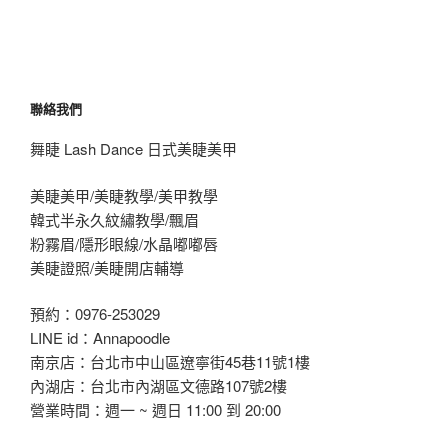
聯絡我們
舞睫 Lash Dance 日式美睫美甲
美睫美甲/美睫教學/美甲教學
韓式半永久紋繡教學/飄眉
粉霧眉/隱形眼線/水晶嘟嘟唇
美睫證照/美睫開店輔導
預約：0976-253029
LINE id：Annapoodle
南京店：台北市中山區遼寧街45巷11號1樓
內湖店：台北市內湖區文德路107號2樓
營業時間：週一 ~ 週日 11:00 到 20:00