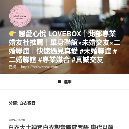
跳
至
主
要
內
戀愛心悅 LOVEBOX｜北部專業
容
婚友社推薦｜單身聯誼×未婚交友×二
婚聯誼｜快速遇見真愛 #未婚聯誼 #
二婚聯誼 #專業媒合 #真誠交友
官網： https://onlovebox.com
選單
分類:
白衣觀音
發
2024-07-20
佈
白衣大士神咒白衣觀音靈感咒語 唐代以前