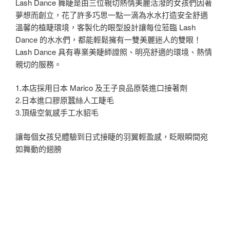
Lash Dance 舞睫是由三位親切熱情美麗活潑的女孩們因著
夢想而創立，花了許多巧思一點一滴為水水打造安全舒適
溫馨的植睫環境，客製化的眼型設計讓每位蒞臨 Lash
Dance 的水水們，都能輕鬆擁有一雙美麗迷人的雙眼！
Lash Dance 具有專業美睫師證照、明亮舒適的環境、熱情
親切的服務。
1.本店採用日本 Marico 及王子良品原裝進口接著劑
2.日本進口膠原蠶絲人工睫毛
3.頂級空氣感手工水貂毛
讓每個女孩兒體驗到日式接睫的羽翼輕盈感，眨眼瞬間宛
如舞動的翅膀