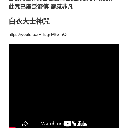
於
此咒已廣泛流傳 靈感非凡
白衣大士神咒
https://youtu.be/FrTsgnMhxmQ