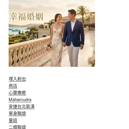
埋入射出
商店
心靈療癒
Mahamudra
安捷台北裝潢
單身聯誼
童話
二婚聯誼