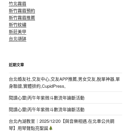
竹北霧眉
新竹霧眉預約
新竹霧眉推薦
新竹紋繡
新莊美甲
台北頌缽
近期文章
台北婚友社,交友中心,交友APP推薦,男女交友,脫單神器,單
身聯誼,實體排約,CupidPress,
閱讀心靈|丙午年紫微斗數流年論斷活動
閱讀心靈|丙午年紫微斗數流年論斷活動
台北內湖教室｜2025/12/20【與音樂相遇.在北車公共鋼
琴】用琴聲點亮聖誕