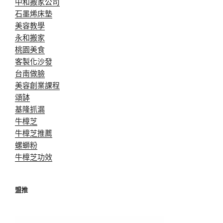
中和搬家公司
石墨烯床墊
美容教學
永和搬家
桃園美食
客製化沙發
台南做臉
美容創業課程
頌缽
基隆抓漏
牛樟芝
牛樟芝推薦
螺螄粉
牛樟芝功效
盟推