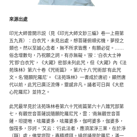
來源出處
印光大師曾開示説（見《印光大師文鈔三編》卷一上冊第
五九頁）：白衣咒，未見出處，想菩薩俯順劣機，夢授之
類也。然以至誠心念者，無不所求皆應，有願必從。……
俗念增數句，乃祝願之詞，有亦無礙。’按：‘白衣大士神
咒’即‘白衣咒’，《大藏》密部未列此咒，但《大藏》內《法
苑珠林》第六十卷《咒術篇》，第六十八‘咒術部’有此咒
文。名‘隨願陀羅尼’。《法苑珠林》一書成於唐初，顯然唐
代以前，此咒已廣泛流傳，靈感非凡。誦者可日與《大悲
心陀羅尼》並持之。
此咒最早見於法苑珠林卷第六十咒術篇第六十八雜咒部第
七，有觀世音菩薩説隨願陀羅尼咒，雲：‘南無觀世音菩
薩，坦提咃，呿羅婆多，呿羅婆多，伽呵婆多，伽婆多，
伽筏多，莎訶。’又云：‘行此法者，應須潔淨三業，在於淨
（靜）處，佛堂塔院，專精禮拜。繞塔誦是陀羅尼，滿一