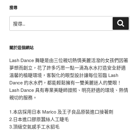
搜尋
搜
搜
尋
尋
關
鍵
關於這個網站
字:
Lash Dance 舞睫是由三位親切熱情美麗活潑的女孩們因著
夢想而創立，花了許多巧思一點一滴為水水打造安全舒適
溫馨的植睫環境，客製化的眼型設計讓每位蒞臨 Lash
Dance 的水水們，都能輕鬆擁有一雙美麗迷人的雙眼！
Lash Dance 具有專業美睫師證照、明亮舒適的環境、熱情
親切的服務。
1.本店採用日本 Marico 及王子良品原裝進口接著劑
2.日本進口膠原蠶絲人工睫毛
3.頂級空氣感手工水貂毛