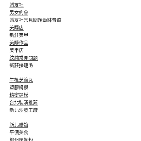
婚友社
男女約會
婚友社常見問題
頌缽音療
美睫店
新莊美甲
美睫作品
美甲店
紋繡常見問題
新莊接睫毛
牛樟芝滴丸
塑膠鋼模
精密鋼模
台北裝潢推薦
新北沙發工廠
新北聯誼
平價美食
柳州螺螄粉