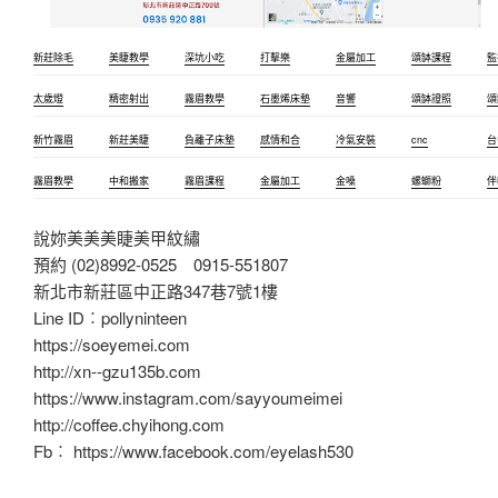
新莊除毛
美睫教學
深坑小吃
打擊樂
金屬加工
頌缽課程
監
太歲燈
精密射出
霧眉教學
石墨烯床墊
音響
頌缽證照
頌
新竹霧眉
新莊美睫
負離子床墊
感情和合
冷氣安裝
cnc
台
霧眉教學
中和搬家
霧眉課程
金屬加工
金嗓
螺螄粉
伴
說妳美美美睫美甲紋繡
預約 (02)8992-0525 0915-551807
新北市新莊區中正路347巷7號1樓
Line ID︰pollyninteen
https://soeyemei.com
http://xn--gzu135b.com
https://www.instagram.com/sayyoumeimei
http://coffee.chyihong.com
Fb︰ https://www.facebook.com/eyelash530