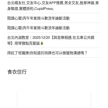
台北婚友社,交友中心,交友APP推薦,男女交友,脫單神器,單
身聯誼,實體排約,CupidPress,
閱讀心靈|丙午年紫微斗數流年論斷活動
閱讀心靈|丙午年紫微斗數流年論斷活動
台北內湖教室｜2025/12/20【與音樂相遇.在北車公共鋼
琴】用琴聲點亮聖誕
拜託了塔羅牌|你知道托特牌也可以做寵物溝通嗎？
食衣住行