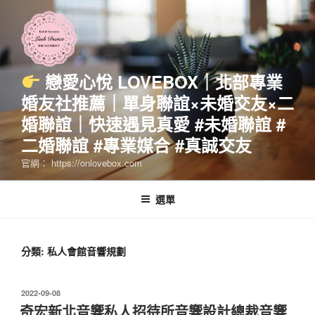
跳
至
主
要
內
戀愛心悅 LOVEBOX｜北部專業
容
婚友社推薦｜單身聯誼×未婚交友×二
婚聯誼｜快速遇見真愛 #未婚聯誼 #
二婚聯誼 #專業媒合 #真誠交友
官網： https://onlovebox.com
選單
分類:
私人會館音響規劃
發
2022-09-08
佈
奇宏新北音響私人招待所音響設計總裁音響