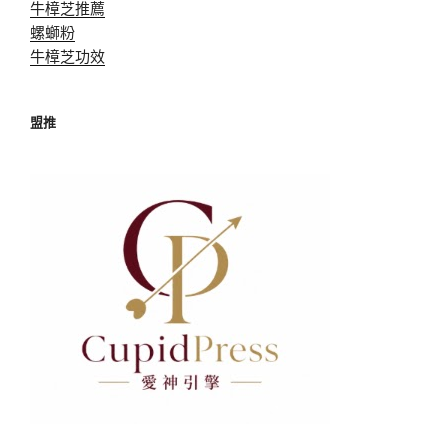
牛樟芝推薦
螺螄粉
牛樟芝功效
盟推