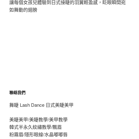
讓每個女孩兒體驗到日式接睫的羽翼輕盈感，眨眼瞬間宛
如舞動的翅膀
聯絡我們
舞睫 Lash Dance 日式美睫美甲
美睫美甲/美睫教學/美甲教學
韓式半永久紋繡教學/飄眉
粉霧眉/隱形眼線/水晶嘟嘟唇