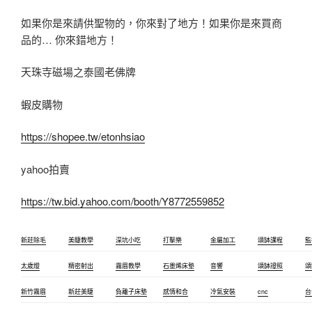
如果你是來請供聖物的，你來對了地方！如果你是來買商
品的… 你來錯地方！
天珠寺磁場之泰國老佛牌
蝦皮購物
https://shopee.tw/etonhsiao
yahoo拍賣
https://tw.bid.yahoo.com/booth/Y8772559852
新莊除毛
美睫教學
深坑小吃
打擊樂
金屬加工
頌缽課程
監
太歲燈
精密射出
霧眉教學
石墨烯床墊
音響
頌缽證照
頌
新竹霧眉
新莊美睫
負離子床墊
感情和合
冷氣安裝
cnc
台