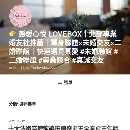
跳
至
主
要
內
戀愛心悅 LOVEBOX｜北部專業
容
婚友社推薦｜單身聯誼×未婚交友×二
婚聯誼｜快速遇見真愛 #未婚聯誼 #
二婚聯誼 #專業媒合 #真誠交友
官網： https://onlovebox.com
選單
分類:
辟邪佛牌
發
2021-09-12
佈
十大法術高僧龍婆班傳奇虎王全泰虎王佛暦