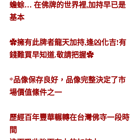
蟾蜍… 在佛牌的世界裡,加持早已是
基本
✿擁有此牌者龍天加持,逢凶化吉!有
錢難買早知道.敬請把握✿
*品像保存良好，品像完整決定了市
場價值絛件之一
歷經百年豐華輾轉在台灣佛寺一段時
間