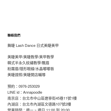
聯絡我們
舞睫 Lash Dance 日式美睫美甲
美睫美甲/美睫教學/美甲教學
韓式半永久紋繡教學/飄眉
粉霧眉/隱形眼線/水晶嘟嘟唇
美睫證照/美睫開店輔導
預約：0976-253029
LINE id：Annapoodle
南京店：台北市中山區遼寧街45巷11號1樓
內湖店：台北市內湖區文德路107號2樓
營業時間：週一 ~ 週日 11:00 到 20:00