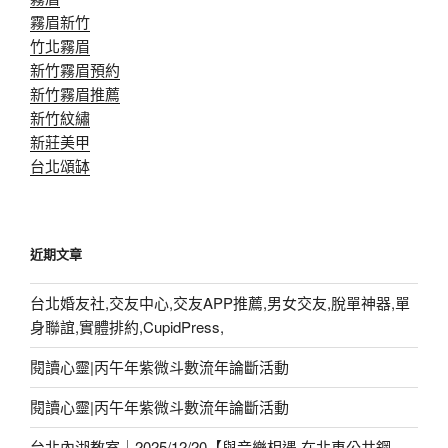
霧眉新竹
竹北霧眉
新竹霧眉預約
新竹霧眉推薦
新竹紋繡
新莊美甲
台北頌缽
近期文章
台北婚友社,交友中心,交友APP推薦,男女交友,脫單神器,單
身聯誼,實體排約,CupidPress,
閱讀心靈|丙午年紫微斗數流年論斷活動
閱讀心靈|丙午年紫微斗數流年論斷活動
台北內湖教室｜2025/12/20【與音樂相遇.在北車公共鋼