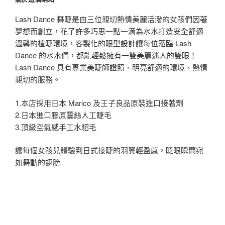
字:
Lash Dance 舞睫是由三位親切熱情美麗活潑的女孩們因著
夢想而創立，花了許多巧思一點一滴為水水打造安全舒適
溫馨的植睫環境，客製化的眼型設計讓每位蒞臨 Lash
Dance 的水水們，都能輕鬆擁有一雙美麗迷人的雙眼！
Lash Dance 具有專業美睫師證照、明亮舒適的環境、熱情
親切的服務。
1.本店採用日本 Marico 及王子良品原裝進口接著劑
2.日本進口膠原蠶絲人工睫毛
3.頂級空氣感手工水貂毛
讓每個女孩兒體驗到日式接睫的羽翼輕盈感，眨眼瞬間宛
如舞動的翅膀