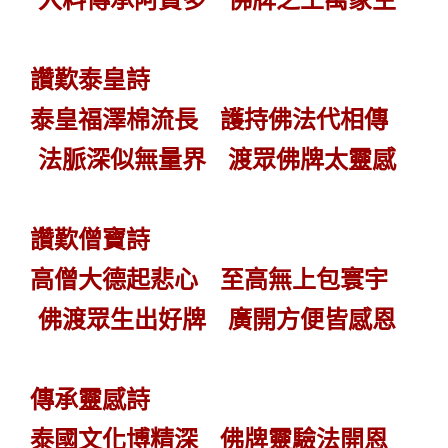
讚歎泰皇詩
泰皇福澤棉流長 護持佛法代相傳
法脈深似無量界 渡眾佛牌太靈感
讚歎僧寶詩
高僧大德起悲心 至高無上包寰宇
佛渡眾生出好牌 廣開方便皆感恩
傳承靈感詩
泰國文化博精深 佛牌靈驗法開恩