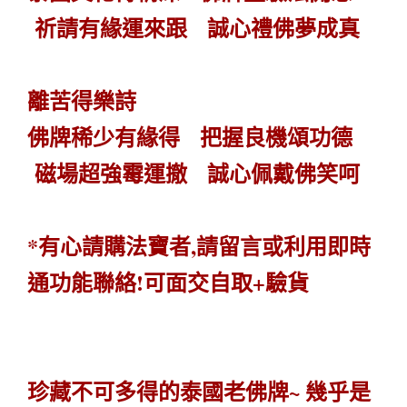
祈請有緣運來跟 誠心禮佛夢成真
離苦得樂詩
佛牌稀少有緣得 把握良機頌功德
磁場超強霉運撤 誠心佩戴佛笑呵
*有心請購法寶者,請留言或利用即時
通功能聯絡!可面交自取+驗貨
珍藏不可多得的泰國老佛牌~ 幾乎是