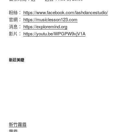
粉絲：
https://www.facebook.com/lashdancestudio/
官網：
https://musiclesson123.com
消息：
https://exploremind.org
影片：
https://youtu.be/WPGPW9vjV1A
新莊美睫
新竹霧眉
霧眉