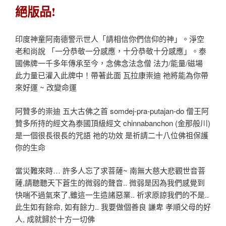
絕版品!
印度神童阿南德警示世人「請相信你們信仰的神」。淨空
老和尚說 「一分恭敬一分感應，十分恭敬十分感應」。泰
國佛牌一千多年傳承至今，念佛念法念僧 法力/能量/磁場
此力量已灌入此牌中！帶著此面 瓦拉康崇迪 祂將能為你帶
來好運 ~ 改變命運
阿贊多的崇迪 五大古佛之首 somdej-pra-putajan-do 僧王阿
贊多所持的經文為泰國頂級經文 chinnabanchon (金那般川)
是一個很長很長的咒語 祂的功效 是祈請二十八位佛祖保護
你的生命
當災難來時… 許多人忘了求菩薩~ 南無大慈大悲觀世音菩
薩,請聽聽天下蒼生的微弱的聲音.. 微弱是因為我們感覺到
快喘不過氣來了,雖這一生造諸惡業.. 祈求原諒我們的不是..
此生如有餘命, 如有餘力.. 我要做個善良 謙卑 孝順父母的好
人, 成就歸於十方一切佛