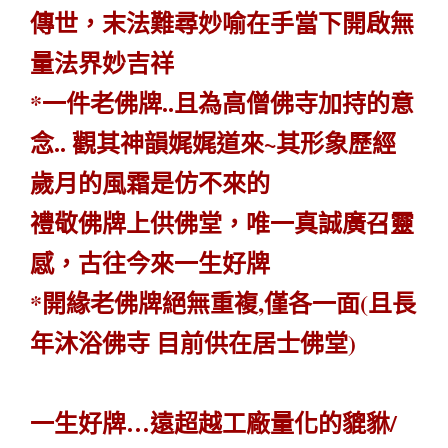
傳世，末法難尋妙喻在手當下開啟無
量法界妙吉祥
*一件老佛牌..且為高僧佛寺加持的意
念.. 觀其神韻娓娓道來~其形象歷經
歲月的風霜是仿不來的
禮敬佛牌上供佛堂，唯一真誠廣召靈
感，古往今來一生好牌
*開緣老佛牌絕無重複,僅各一面(且長
年沐浴佛寺 目前供在居士佛堂)
一生好牌…遠超越工廠量化的貔貅/