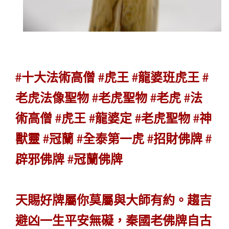
#十大法術高僧 #虎王 #龍婆班虎王 #
老虎法像聖物 #老虎聖物 #老虎 #法
術高僧 #虎王 #龍婆定 #老虎聖物 #神
獸靈 #冠蘭 #全泰第一虎 #招財佛牌 #
辟邪佛牌 #冠蘭佛牌
天賜好牌屬你莫屬與大師有約。趨吉
避凶一生平安無礙，秦國老佛牌自古