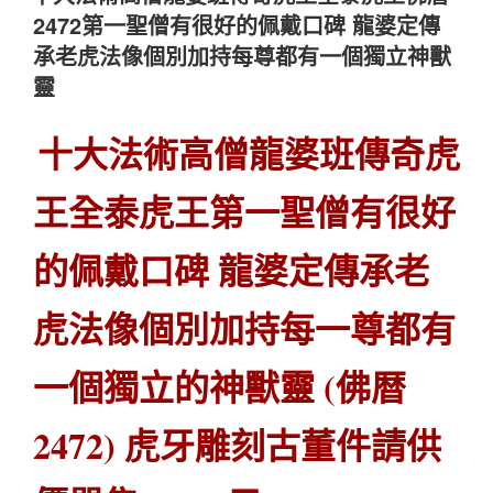
於
2472第一聖僧有很好的佩戴口碑 龍婆定傳
承老虎法像個別加持每尊都有一個獨立神獸
靈
十大法術高僧龍婆班傳奇虎
王全泰虎王第一聖僧有很好
的佩戴口碑 龍婆定傳承老
虎法像個別加持每一尊都有
一個獨立的神獸靈 (佛暦
2472) 虎牙雕刻古董件請供