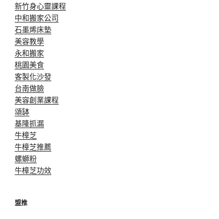
新竹身心靈課程
中和搬家公司
石墨烯床墊
美容教學
永和搬家
桃園美食
客製化沙發
台南做臉
美容創業課程
頌缽
基隆抓漏
牛樟芝
牛樟芝推薦
螺螄粉
牛樟芝功效
盟推