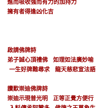
進而吸收強而有力的加持力
擁有者得逢凶化吉
啟請佛牌詩
弟子誠心頂禮佛 如理如法廣妙喻
一生好牌難尋求 龍天慈悲宣法語
讚歎崇迪佛牌詩
崇迪示現普光明 正等正覺方便行
入料傳承阿贊多 佛牌之王萬象生