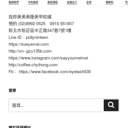
霧眉教學
中和搬家
霧眉課程
金屬加工
金嗓
螺螄粉
伴
說妳美美美睫美甲紋繡
預約 (02)8992-0525 0915-551807
新北市新莊區中正路347巷7號1樓
Line ID︰pollyninteen
https://soeyemei.com
http://xn--gzu135b.com
https://www.instagram.com/sayyoumeimei
http://coffee.chyihong.com
Fb︰ https://www.facebook.com/eyelash530
搜尋
搜
搜
尋
尋
關
鍵
關於這個網站