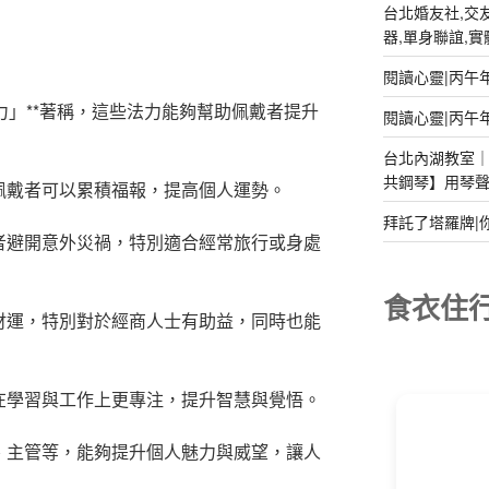
台北婚友社,交友
器,單身聯誼,實體排
閱讀心靈|丙午
力」**著稱，這些法力能夠幫助佩戴者提升
閱讀心靈|丙午
台北內湖教室｜2
共鋼琴】用琴
，佩戴者可以累積福報，提高個人運勢。
拜託了塔羅牌|
戴者避開意外災禍，特別適合經常旅行或身處
食衣住
升財運，特別對於經商人士有助益，同時也能
者在學習與工作上更專注，提升智慧與覺悟。
闆、主管等，能夠提升個人魅力與威望，讓人