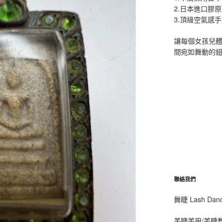
2.日本進口膠
3.頂級空氣感
讓每個女孩兒
間宛如舞動的
聯絡我們
舞睫 Lash D
美睫美甲/美睫