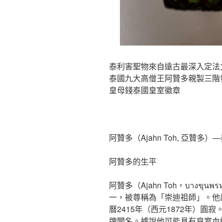
泰利害聖物來自遠古最深入定法力
泰國九大高僧王阿贊多親製三階發
皇母錢泰國皇室徽章
阿贊多（Ajahn Toh, 亞贊
阿贊多的生平
阿贊多（Ajahn Toh，บางข
一，被尊稱為「崇迪祖師」。他出
曆2415年（西元1872年）
牌聞名。據說他可能具有皇室血