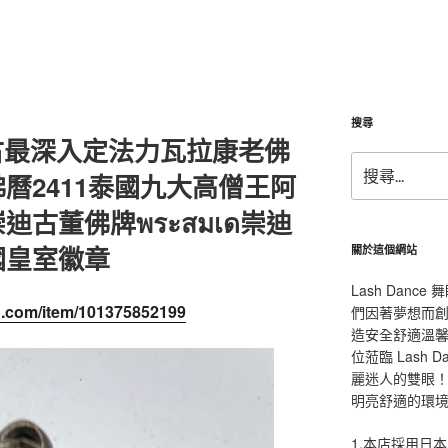
搜尋
古最深入定法力瓦拉康老佛
搜
曆2411泰國九大高僧王阿
尋
關
古董佛牌พระสมเด崇迪
鍵
字:
國皇室徽章
關於這個網站
Lash Dan
oo.com/item/101375852199
們因著夢想而
造安全舒適溫
位蒞臨 Lash
麗迷人的雙眼！L
明亮舒適的環
1.本店採用日本