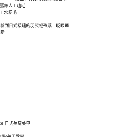
原蠶絲人工睫毛
手工水貂毛
體驗到日式接睫的羽翼輕盈感，眨眼瞬
翅膀
ance 日式美睫美甲
教學/美甲教學