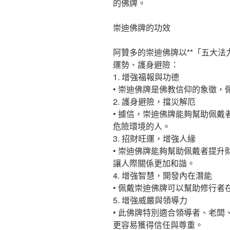
的佛牌。
崇迪佛牌的功效
阿贊多的崇迪佛牌以**「五大法
運勢、護身避險：
1. 增強福報與功德
• 崇迪佛牌是佛教信仰的象徵
2. 護身避險，擋災解厄
• 據信，崇迪佛牌能夠幫助佩
危險環境的人。
3. 招財旺運，增強人緣
• 崇迪佛牌能夠幫助佩戴者提
讓人際關係更加和諧。
4. 增強智慧，開發內在潛能
• 佩戴崇迪佛牌可以幫助修行
5. 增強威嚴與領導力
• 此佛牌特別適合領導者、老
更容易獲得信任與尊重。