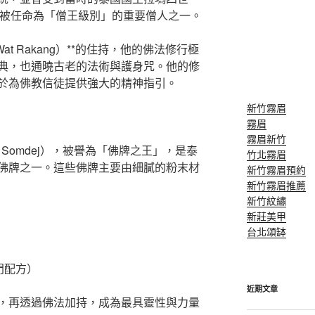
敬，甚至被任命為「僧王級別」的重要僧人之一。
t Rakang）**的住持，他的佛法修行極
典，也通曉古老的法術與護身咒。他的修
於為佛教信徒提供強大的精神指引。
新竹霧眉
霧眉
霧眉新竹
 Somdej），被譽為「佛牌之王」，是泰
竹北霧眉
佛牌之一。這些佛牌主要由細膩的粉末材
新竹霧眉預約
新竹霧眉推薦
新竹紋繡
新莊美甲
台北頌缽
）
門配方）
近期文章
，再透過佛法加持，成為最具靈性與力量