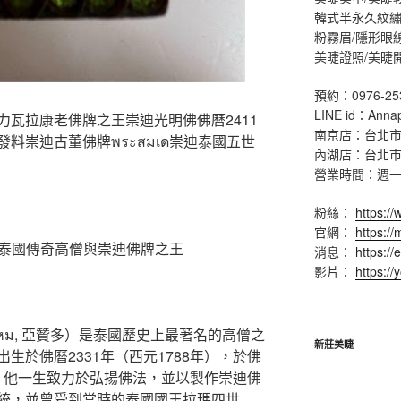
韓式半永久紋繡
粉霧眉/隱形眼
美睫證照/美睫
預約：0976-25
LINE id：Anna
瓦拉康老佛牌之王崇迪光明佛佛曆2411
南京店：台北市
料崇迪古董佛牌พระสมเด崇迪泰國五世
內湖店：台北市
營業時間：週一 ~ 
粉絲：
https:/
官網：
https:/
多）—泰國傳奇高僧與崇迪佛牌之王
消息：
https://
影片：
https:/
ุนพรหม, 亞贊多）是泰國歷史上最著名的高僧之
新莊美睫
生於佛曆2331年（西元1788年），於佛
圓寂。他一生致力於弘揚佛法，並以製作崇迪佛
統，並曾受到當時的泰國國王拉瑪四世