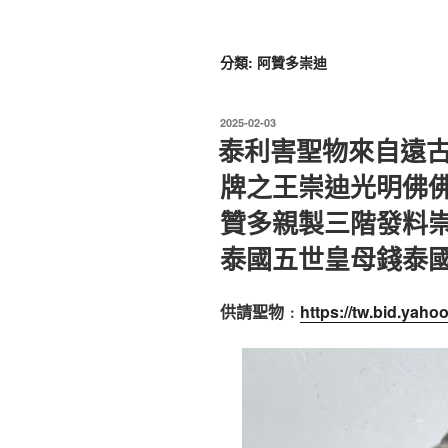
分類:
阿贊多崇迪
發
2025-02-03
佈
泰利害聖物來自遠
於
牌之王崇迪光明佛佛
贊多親製三階發料崇迪
泰國五世皇母錢泰
供請聖物﹕
https://tw.bid.yah