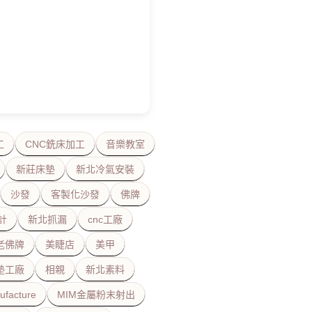
工
CNC銑床加工
音樂教室
新莊床墊
新北冷氣安裝
沙發
客製化沙發
佛牌
計
新北抓漏
cnc工廠
老佛牌
美睫店
美甲
墊工廠
相親
新北素料
ufacture
MIM金屬粉末射出