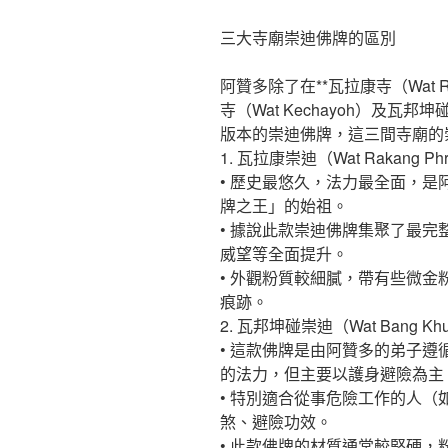
三大寺廟崇迪佛牌的區別
阿贊多除了在**瓦拉康寺（Wat
寺（Wat Kechayoh）及瓦邦坤碰寺
版本的崇迪佛牌，這三間寺廟的
1. 瓦拉康崇迪（Wat Rakang Phr
• 歷史最悠久，法力最全面，
牌之王」的始祖。
• 據說此款崇迪佛牌集聚了最
威望等全面提升。
• 外觀粉質較細膩，帶有些微
痕跡。
2. 瓦邦坤碰崇迪（Wat Bang Khun
• 這款佛牌是由阿贊多的弟子
的法力，但主要以護身避險為主
• 特別適合從事危險工作的人
煞、避險功效。
• 此款佛牌的材質通常較堅硬