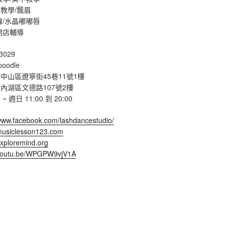
教學/飄眉
線/水晶嘟嘟唇
開店輔導
3029
poodle
中山區遼寧街45巷11號1樓
內湖區文德路107號2樓
週日 11:00 到 20:00
/www.facebook.com/lashdancestudio/
/musiclesson123.com
exploremind.org
/youtu.be/WPGPW9vjV1A