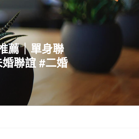
社推薦｜單身聯
婚聯誼 #二婚