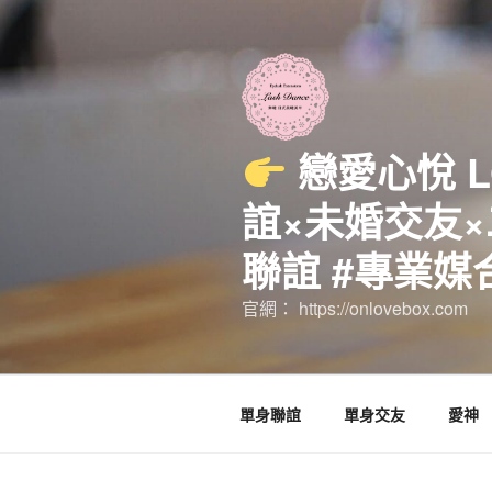
跳
至
主
要
內
容
戀愛心悅 
誼×未婚交友×
聯誼 #專業媒
官網： https://onlovebox.com
單身聯誼
單身交友
愛神