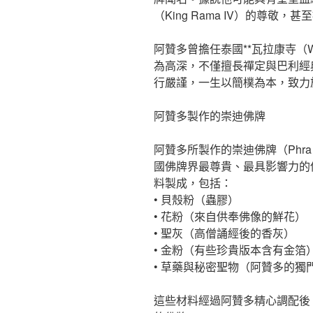
（King Rama IV）的尊
阿贊多曾擔任泰國**瓦拉康寺（Wa
為高深，不僅擅長禪定與巴利經
行嚴謹，一生以簡樸為本，致力
阿贊多製作的崇迪佛牌
阿贊多所製作的崇迪佛牌（Phra
國佛牌界最尊貴、最具影響力的
料製成，包括：
• 貝殼粉（蟲膠）
• 花粉（來自供奉佛像的鮮花）
• 聖灰（高僧誦經後的香灰）
• 金粉（有些珍貴版本含有金箔
• 草藥與秘密聖物（阿贊多的獨
這些材料經過阿贊多精心調配後