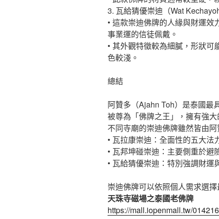
3. 瓦給猜優崇迪（Wat Kechayoh 
• 這款崇迪佛牌的人緣與財運
事業運的信徒佩戴。
• 其外觀特徵較為細膩，形狀
色較淺。
總結
阿贊多（Ajahn Toh）是泰
被尊為「佛牌之王」，擁有強大
不同寺廟的崇迪佛牌雖然皆由阿
• 瓦拉康崇迪：全面性的五大法
• 瓦邦坤碰崇迪：主要側重於避
• 瓦給猜優崇迪：特別強調財運
崇迪佛牌可以依照個人需求選擇
天珠寺磁場之泰國老佛牌
https://mall.iopenmall.tw/014216