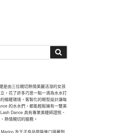
搜
尋
ce 舞睫是由三位親切熱情美麗活潑的女孩
創立，花了許多巧思一點一滴為水水打
馨的植睫環境，客製化的眼型設計讓每
 Dance 的水水們，都能輕鬆擁有一雙美
ash Dance 具有專業美睫師證照、
境、熱情親切的服務。
 Marico 及王子良品原裝進口接著劑