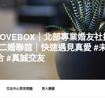
LOVEBOX｜北部專業婚友
二婚聯誼｜快速遇見真愛 #未
合 #真誠交友
交友中心常見問題
男人戀愛