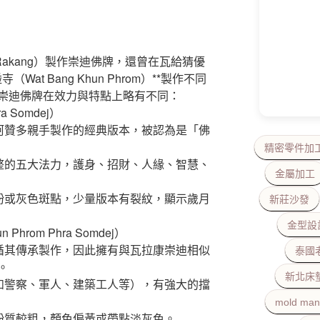
 Rakang）製作崇迪佛牌，還曾在瓦給猜優
（Wat Bang Khun Phrom）**製作不同
崇迪佛牌在效力與特點上略有不同：
a Somdej）
是阿贊多親手製作的經典版本，被認為是「佛
精密零件加
完整的五大法力，護身、招財、人緣、智慧、
金屬加工
金粉或灰色斑點，少量版本有裂紋，顯示歲月
新莊沙發
金型設
 Phrom Phra Somdej）
遵循其傳承製作，因此擁有與瓦拉康崇迪相似
泰國
。
新北床
（如警察、軍人、建築工人等），有強大的擋
mold man
，粉質較粗，顏色偏黃或帶點淡灰色。