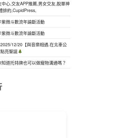
中心,交友APP推薦,男女交友,脫單神
約,CupidPress,
年紫微斗數流年論斷活動
年紫微斗數流年論斷活動
025/12/20【與音樂相遇.在北車公
聲點亮聖誕
你知道托特牌也可以做寵物溝通嗎？
行