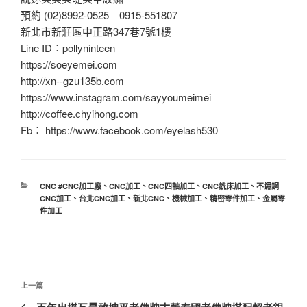
預約 (02)8992-0525 0915-551807
新北市新莊區中正路347巷7號1樓
Line ID︰pollyninteen
https://soeyemei.com
http://xn--gzu135b.com
https://www.instagram.com/sayyoumeimei
http://coffee.chyihong.com
Fb︰ https://www.facebook.com/eyelash530
分
CNC #CNC加工廠
、
CNC加工
、
CNC四軸加工
、
CNC銑床加工
、
不鏽鋼
類
CNC加工
、
台北CNC加工
、
新北CNC
、
機械加工
、
精密零件加工
、
金屬零
件加工
文
上
上一篇
章
一