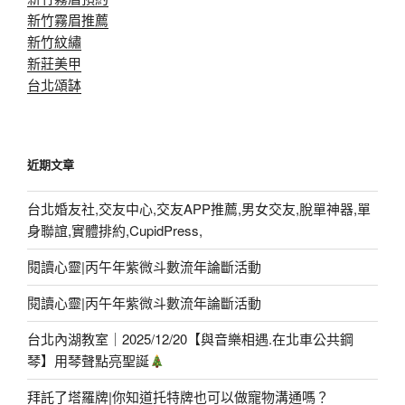
新竹霧眉推薦
新竹紋繡
新莊美甲
台北頌缽
近期文章
台北婚友社,交友中心,交友APP推薦,男女交友,脫單神器,單
身聯誼,實體排約,CupidPress,
閱讀心靈|丙午年紫微斗數流年論斷活動
閱讀心靈|丙午年紫微斗數流年論斷活動
台北內湖教室｜2025/12/20【與音樂相遇.在北車公共鋼
琴】用琴聲點亮聖誕
拜託了塔羅牌|你知道托特牌也可以做寵物溝通嗎？