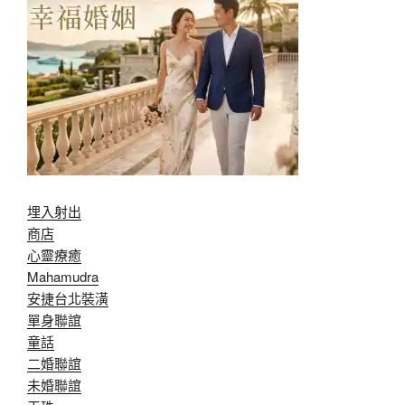
埋入射出
商店
心靈療癒
Mahamudra
安捷台北裝潢
單身聯誼
童話
二婚聯誼
未婚聯誼