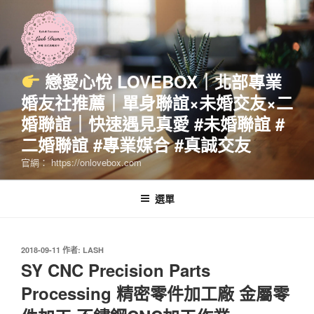
跳
至
主
要
內
戀愛心悅 LOVEBOX｜北部專業
容
婚友社推薦｜單身聯誼×未婚交友×二
婚聯誼｜快速遇見真愛 #未婚聯誼 #
二婚聯誼 #專業媒合 #真誠交友
官網： https://onlovebox.com
選單
發
2018-09-11
作者:
LASH
佈
SY CNC Precision Parts
於
Processing 精密零件加工廠 金屬零