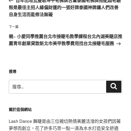
百年出塔瓦曼敢坤平老佛牌古董泰國老佛牌搭配超老銀
導
篇
殻是最佳主招人緣偏財運的一張好牌泰國神牌讓人們改善
覽
文
自身生活而能修法無礙
章
下
下一篇
一
親~ 小愛同學推薦台北市接睫毛教學課程台北內湖美睫店推
篇
薦青年創業貸款新北市美甲教學費用找台北接睫毛服務
文
章
搜尋
搜
搜
尋
尋
關
鍵
關於這個網站
字:
Lash Dance 舞睫是由三位親切熱情美麗活潑的女孩們因著
夢想而創立，花了許多巧思一點一滴為水水打造安全舒適