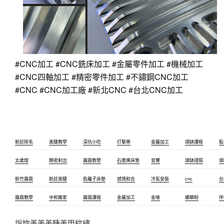
#CNC加工
#CNC銑床加工
#金屬零件加工
#機械加工
#CNC四軸加工
#精密零件加工
#不鏽鋼CNC加工
#CNC
#CNC加工廠
#新北CNC
#台北CNC加工
新莊除毛
美睫教學
深坑小吃
打擊樂
金屬加工
頌缽課程
監
太歲燈
精密射出
霧眉教學
石墨烯床墊
音響
頌缽證照
頌
新竹霧眉
新莊美睫
負離子床墊
感情和合
冷氣安裝
cnc
台
霧眉教學
中和搬家
霧眉課程
金屬加工
金嗓
螺螄粉
伴
說妳美美美睫美甲紋繡