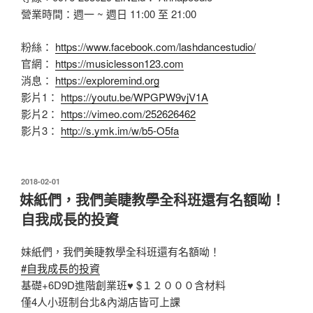
營業時間：週一 ~ 週日 11:00 至 21:00
粉絲：
https://www.facebook.com/lashdancestudio/
官網：
https://musiclesson123.com
消息：
https://exploremind.org
影片1：
https://youtu.be/WPGPW9vjV1A
影片2：
https://vimeo.com/252626462
影片3：
http://s.ymk.im/w/b5-O5fa
發
2018-02-01
佈
妹紙們，我們美睫教學全科班還有名額呦！
於
自我成長的投資
妹紙們，我們美睫教學全科班還有名額呦！
#
自我成長的投資
基礎+6D9D進階創業班
♥
$１２０００含材料
僅4人小班制台北&內湖店皆可上課