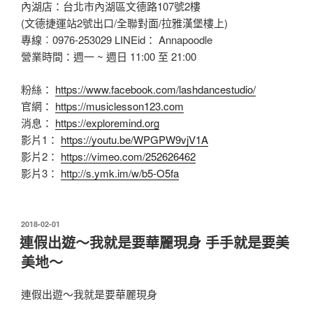
內湖店：台北市內湖區文德路107號2樓
(文德捷運站2號出口/全聯對面/拉雅漢堡樓上)
專線︰0976-253029 LINEid： Annapoodle
營業時間：週一 ~ 週日 11:00 至 21:00
粉絲：
https://www.facebook.com/lashdancestudio/
官網：
https://musiclesson123.com
消息：
https://exploremind.org
影片1：
https://youtu.be/WPGPW9vjV1A
影片2：
https://vimeo.com/252626462
影片3：
http://s.ymk.im/w/b5-O5fa
發
2018-02-01
佈
連假出遊～我就是要華麗現身 手手就是要美
於
美地～
連假出遊～我就是要華麗現身