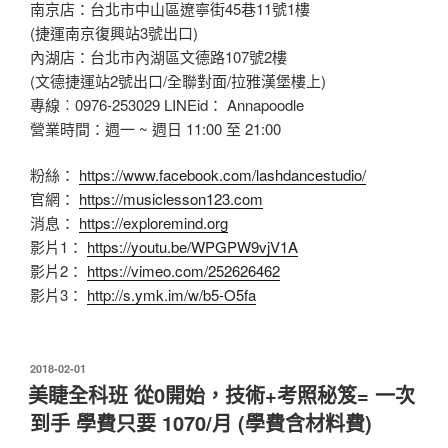
南京店：台北市中山區遼寧街45巷11號1樓
(捷運南京復興站3號出口)
內湖店：台北市內湖區文德路107號2樓
(文德捷運站2號出口/全聯對面/拉雅漢堡樓上)
專線︰0976-253029 LINEid： Annapoodle
營業時間：週一 ~ 週日 11:00 至 21:00
粉絲：
https://www.facebook.com/lashdancestudio/
官網：
https://musiclesson123.com
消息：
https://exploremind.org
影片1：
https://youtu.be/WPGPW9vjV1A
影片2：
https://vimeo.com/252626462
影片3：
http://s.ymk.im/w/b5-O5fa
發
2018-02-01
佈
美睫全科班 從0開始，技術+考照秘笈= 一次
於
到手 學費只要 1070/月 (學費含材料費)