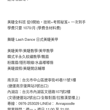
美睫全科班 從0開始，技術+考照秘笈= 一次到手
學費只要 1070/月 (學費含材料費)
舞睫 Lash Dance 日式美睫美甲
美睫美甲/美睫教學/美甲教學
韓式半永久紋繡教學/飄眉
粉霧眉/隱形眼線/水晶嘟嘟唇
美睫證照/美睫開店輔導
南京店：台北市中山區遼寧街45巷11號1樓
(捷運南京復興站3號出口)
內湖店：台北市內湖區文德路107號2樓
(文德捷運站2號出口/全聯對面/拉雅漢堡樓上)
專線︰0976-253029 LINEid： Annapoodle
營業時間：週一 ~ 週日 11:00 至 21:00