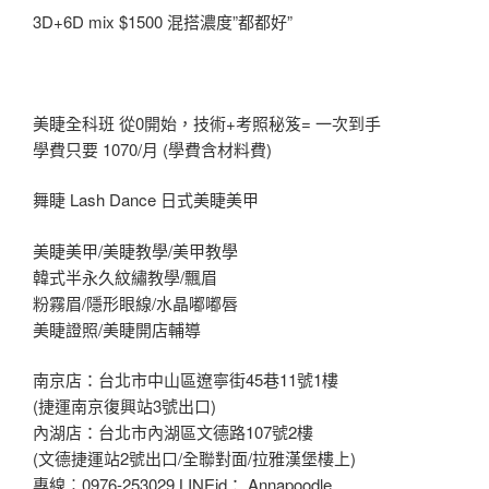
3D+6D mix $1500 混搭濃度”都都好”
美睫全科班 從0開始，技術+考照秘笈= 一次到手
學費只要 1070/月 (學費含材料費)
舞睫 Lash Dance 日式美睫美甲
美睫美甲/美睫教學/美甲教學
韓式半永久紋繡教學/飄眉
粉霧眉/隱形眼線/水晶嘟嘟唇
美睫證照/美睫開店輔導
南京店：台北市中山區遼寧街45巷11號1樓
(捷運南京復興站3號出口)
內湖店：台北市內湖區文德路107號2樓
(文德捷運站2號出口/全聯對面/拉雅漢堡樓上)
專線︰0976-253029 LINEid： Annapoodle