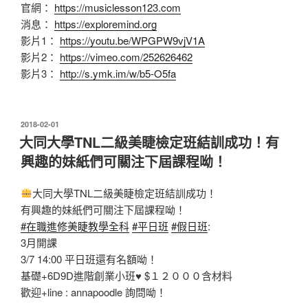
官網：
https://musiclesson123.com
消息：
https://exploremind.org
影片1：
https://youtu.be/WPGPW9vjV1A
影片2：
https://vimeo.com/252626462
影片3：
http://s.ymk.im/w/b5-O5fa
發
2018-02-01
佈
大同大學TNL二級美睫檢定班結訓成功！有
於
興趣的妹紙們可關注下屆課程呦！
大同大學TNL二級美睫檢定班結訓成功！
有興趣的妹紙們可關注下屆課程呦！
#
在職進修美睫教學全科
#
平日班
#
假日班
:
3月開課
3/7 14:00 平日班還有名額呦！
基礎+6D9D進階創業小班
♥
$１２０００含材料
歡迎+line : annapoodle 詢問呦！