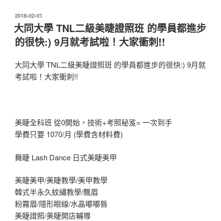
發
2018-02-01
佈
大同大學 TNL二級美睫證照班 的學員都進步
於
的很快:) 9月就考試啦！大家衝刺!!
大同大學 TNL二級美睫證照班 的學員都進步的很快:) 9月就
考試啦！大家衝刺!!
美睫全科班 從0開始，技術+考照秘笈= 一次到手
學費只要 1070/月 (學費含材料費)
舞睫 Lash Dance 日式美睫美甲
美睫美甲/美睫教學/美甲教學
韓式半永久紋繡教學/飄眉
粉霧眉/隱形眼線/水晶嘟嘟唇
美睫證照/美睫開店輔導