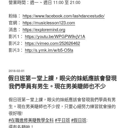
營業時間：週一 ~ 週日 11:00 至 21:00
粉絲：
https://www.facebook.com/lashdancestudio/
官網：
https://musiclesson123.com
消息：
https://exploremind.org
影片1：
https://youtu.be/WPGPW9vjV1A
影片2：
https://vimeo.com/252626462
影片3：
http://s.ymk.im/w/b5-O5fa
發
2018-02-01
佈
假日班第ㄧ堂上課，眼尖的妹紙應該會發現
於
我們學員有男生。現在男美睫師也不少
假日班第ㄧ堂上課，眼尖的妹紙應該會發現我們學員有男
生。現在男美睫師也不少捏，只要心細努力練習就會接的
很好哦!
#
在職進修美睫教學全科
#
平日班
#
假日班
:
還有名額呦！