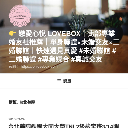
跳
至
主
要
內
戀愛心悅 LOVEBOX｜北部專業
容
婚友社推薦｜單身聯誼×未婚交友×二
婚聯誼｜快速遇見真愛 #未婚聯誼 #
二婚聯誼 #專業媒合 #真誠交友
官網： https://onlovebox.com
選單
標籤:
台北美睫
發
2018-09-24
佈
台北美睫課程大同大學TNL2級檢定班3/14開