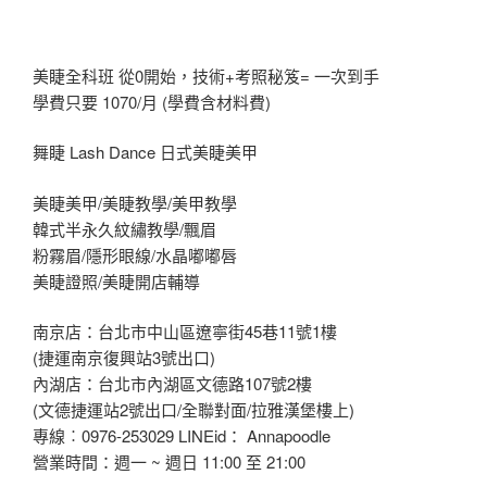
美睫全科班 從0開始，技術+考照秘笈= 一次到手
學費只要 1070/月 (學費含材料費)
舞睫 Lash Dance 日式美睫美甲
美睫美甲/美睫教學/美甲教學
韓式半永久紋繡教學/飄眉
粉霧眉/隱形眼線/水晶嘟嘟唇
美睫證照/美睫開店輔導
南京店：台北市中山區遼寧街45巷11號1樓
(捷運南京復興站3號出口)
內湖店：台北市內湖區文德路107號2樓
(文德捷運站2號出口/全聯對面/拉雅漢堡樓上)
專線︰0976-253029 LINEid： Annapoodle
營業時間：週一 ~ 週日 11:00 至 21:00