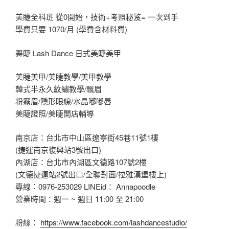
美睫全科班 從0開始，技術+考照秘笈= 一次到手
學費只要 1070/月 (學費含材料費)
舞睫 Lash Dance 日式美睫美甲
美睫美甲/美睫教學/美甲教學
韓式半永久紋繡教學/飄眉
粉霧眉/隱形眼線/水晶嘟嘟唇
美睫證照/美睫開店輔導
南京店：台北市中山區遼寧街45巷11號1樓
(捷運南京復興站3號出口)
內湖店：台北市內湖區文德路107號2樓
(文德捷運站2號出口/全聯對面/拉雅漢堡樓上)
專線︰0976-253029 LINEid： Annapoodle
營業時間：週一 ~ 週日 11:00 至 21:00
粉絲：
https://www.facebook.com/lashdancestudio/