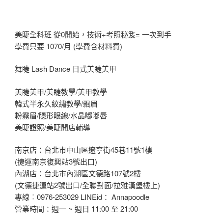
美睫全科班 從0開始，技術+考照秘笈= 一次到手
學費只要 1070/月 (學費含材料費)
舞睫 Lash Dance 日式美睫美甲
美睫美甲/美睫教學/美甲教學
韓式半永久紋繡教學/飄眉
粉霧眉/隱形眼線/水晶嘟嘟唇
美睫證照/美睫開店輔導
南京店：台北市中山區遼寧街45巷11號1樓
(捷運南京復興站3號出口)
內湖店：台北市內湖區文德路107號2樓
(文德捷運站2號出口/全聯對面/拉雅漢堡樓上)
專線︰0976-253029 LINEid： Annapoodle
營業時間：週一 ~ 週日 11:00 至 21:00