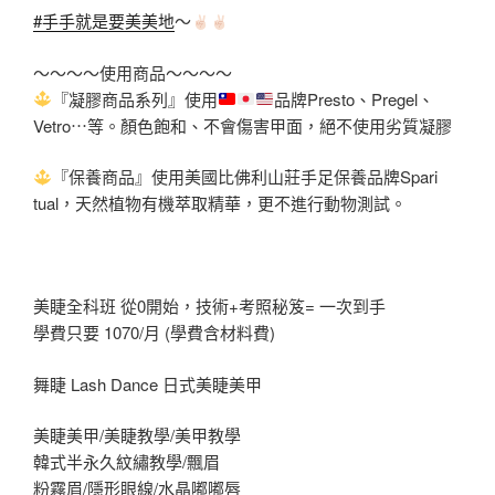
#手手就是要美美地
～
～～～～使用商品～～～～
『凝膠商品系列』使用
品牌Presto、Pregel、
Vetro⋯等。顏色
飽和、不會傷害甲面，絕不使用劣質凝膠
『保養商品』使用美國比佛利山莊手足保養品牌Spari
tual，天然植物有機萃取精華，更不進行動物測試。
美睫全科班 從0開始，技術+考照秘笈= 一次到手
學費只要 1070/月 (學費含材料費)
舞睫 Lash Dance 日式美睫美甲
美睫美甲/美睫教學/美甲教學
韓式半永久紋繡教學/飄眉
粉霧眉/隱形眼線/水晶嘟嘟唇