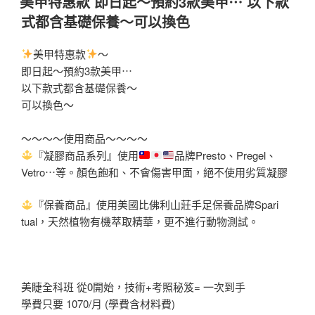
美甲特惠款 即日起～預約3款美甲⋯ 以下款
於
式都含基礎保養～可以換色
美甲特惠款
～
即日起～預約3款美甲⋯
以下款式都含基礎保養～
可以換色～
～～～～使用商品～～～～
『凝膠商品系列』使用
品牌Presto、Pregel、
Vetro⋯等。顏色
飽和、不會傷害甲面，絕不使用劣質凝膠
『保養商品』使用美國比佛利山莊手足保養品牌Spari
tual，天然植物有機萃取精華，更不進行動物測試。
美睫全科班 從0開始，技術+考照秘笈= 一次到手
學費只要 1070/月 (學費含材料費)