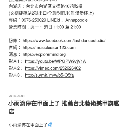
內湖店：台北市內湖區文德路107號2樓
(文德捷運站2號出口/全聯對面/拉雅漢堡樓上)
專線︰0976-253029 LINEid： Annapoodle
營業時間：週一 ~ 週日 11:00 至 21:00
粉絲：
https://www.facebook.com/lashdancestudio/
官網：
https://musiclesson123.com
消息：
https://exploremind.org
影片1：
https://youtu.be/WPGPW9vjV1A
影片2：
https://vimeo.com/252626462
影片3：
http://s.ymk.im/w/b5-O5fa
發
2018-02-01
佈
小雨滴停在甲面上了 推薦台北藝術美甲旗艦
於
店
小雨滴停在甲面上了