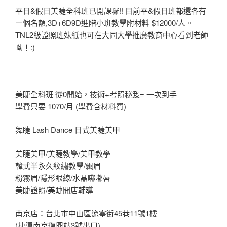
平日&假日美睫全科班已開課囉!! 目前平&假日班都還各有
ㄧ個名額,3D+6D9D進階小班教學附材料 $12000/人。
TNL2級證照班妹紙也可在大同大學推廣教育中心看到老師
呦！:)
美睫全科班 從0開始，技術+考照秘笈= 一次到手
學費只要 1070/月 (學費含材料費)
舞睫 Lash Dance 日式美睫美甲
美睫美甲/美睫教學/美甲教學
韓式半永久紋繡教學/飄眉
粉霧眉/隱形眼線/水晶嘟嘟唇
美睫證照/美睫開店輔導
南京店：台北市中山區遼寧街45巷11號1樓
(捷運南京復興站3號出口)