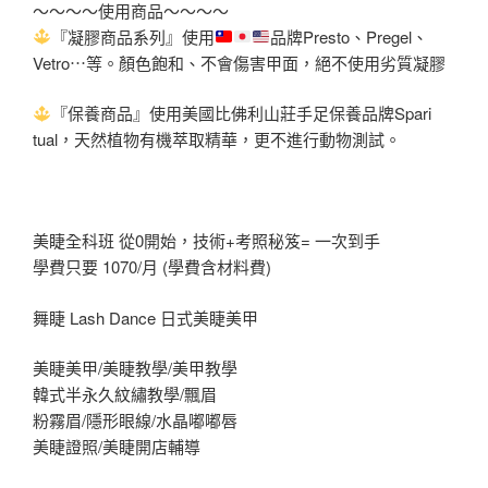
～～～～使用商品～～～～
『凝膠商品系列』使用
品牌Presto、Pregel、
Vetro⋯等。顏色
飽和、不會傷害甲面，絕不使用劣質凝膠
『保養商品』使用美國比佛利山莊手足保養品牌Spari
tual，天然植物有機萃取精華，更不進行動物測試。
美睫全科班 從0開始，技術+考照秘笈= 一次到手
學費只要 1070/月 (學費含材料費)
舞睫 Lash Dance 日式美睫美甲
美睫美甲/美睫教學/美甲教學
韓式半永久紋繡教學/飄眉
粉霧眉/隱形眼線/水晶嘟嘟唇
美睫證照/美睫開店輔導