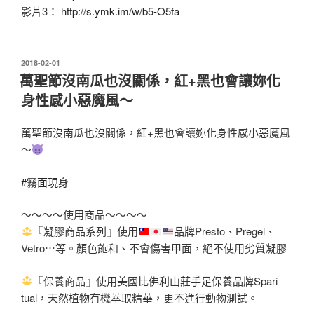
影片3：
http://s.ymk.im/w/b5-O5fa
發
2018-02-01
佈
萬聖節沒南瓜也沒關係，紅+黑也會讓妳化
於
身性感小惡魔風～
萬聖節沒南瓜也沒關係，紅+黑也會讓妳化身性感小惡魔風
～
#霧面現身
～～～～使用商品～～～～
『凝膠商品系列』使用
品牌Presto、Pregel、
Vetro⋯等。顏色
飽和、不會傷害甲面，絕不使用劣質凝膠
『保養商品』使用美國比佛利山莊手足保養品牌Spari
tual，天然植物有機萃取精華，更不進行動物測試。