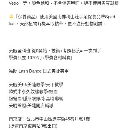
Vetro⋯等。顏色
飽和、不會傷害甲面，絕不使用劣質凝膠
『保養商品』使用美國比佛利山莊手足保養品牌Spari
tual，天然植物有機萃取精華，更不進行動物測試。
美睫全科班 從0開始，技術+考照秘笈= 一次到手
學費只要 1070/月 (學費含材料費)
舞睫 Lash Dance 日式美睫美甲
美睫美甲/美睫教學/美甲教學
韓式半永久紋繡教學/飄眉
粉霧眉/隱形眼線/水晶嘟嘟唇
美睫證照/美睫開店輔導
南京店：台北市中山區遼寧街45巷11號1樓
(捷運南京復興站3號出口)