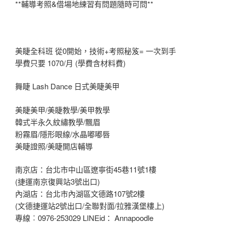
**輔導考照&借場地練習有問題隨時可問**
美睫全科班 從0開始，技術+考照秘笈= 一次到手
學費只要 1070/月 (學費含材料費)
舞睫 Lash Dance 日式美睫美甲
美睫美甲/美睫教學/美甲教學
韓式半永久紋繡教學/飄眉
粉霧眉/隱形眼線/水晶嘟嘟唇
美睫證照/美睫開店輔導
南京店：台北市中山區遼寧街45巷11號1樓
(捷運南京復興站3號出口)
內湖店：台北市內湖區文德路107號2樓
(文德捷運站2號出口/全聯對面/拉雅漢堡樓上)
專線︰0976-253029 LINEid： Annapoodle