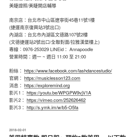
美睫證照/美睫開店輔導
南京店：台北市中山區遼寧街45巷11號1樓
(捷運南京復興站3號出口)
內湖店：台北市內湖區文德路107號2樓
(文德捷運站2號出口/全聯對面/拉雅漢堡樓上)
專線︰0976-253029 LINEid： Annapoodle
營業時間：週一 ~ 週日 11:00 至 21:00
粉絲：
https://www.facebook.com/lashdancestudio/
官網：
https://musiclesson123.com
消息：
https://exploremind.org
影片1：
https://youtu.be/WPGPW9vjV1A
影片2：
https://vimeo.com/252626462
影片3：
http://s.ymk.im/w/b5-O5fa
發
2018-02-01
佈