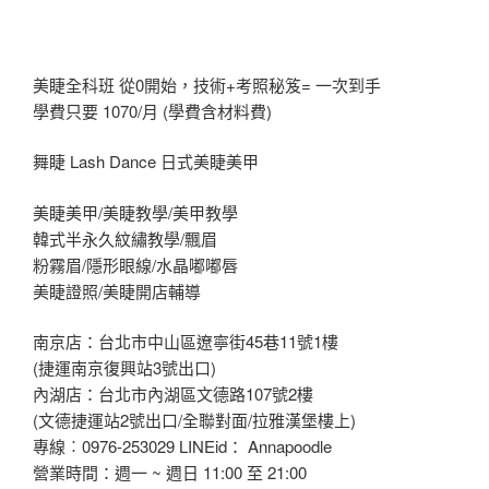
美睫全科班 從0開始，技術+考照秘笈= 一次到手
學費只要 1070/月 (學費含材料費)
舞睫 Lash Dance 日式美睫美甲
美睫美甲/美睫教學/美甲教學
韓式半永久紋繡教學/飄眉
粉霧眉/隱形眼線/水晶嘟嘟唇
美睫證照/美睫開店輔導
南京店：台北市中山區遼寧街45巷11號1樓
(捷運南京復興站3號出口)
內湖店：台北市內湖區文德路107號2樓
(文德捷運站2號出口/全聯對面/拉雅漢堡樓上)
專線︰0976-253029 LINEid： Annapoodle
營業時間：週一 ~ 週日 11:00 至 21:00