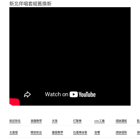
新北伴唱套組舊換新
新莊除毛
美睫教學
天珠
打擊樂
cnc工廠
頌缽課程
監
太歲燈
精密射出
霧眉教學
石墨烯床墊
音響
頌缽證照
頌