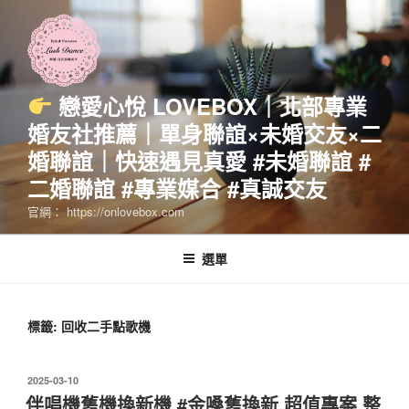
跳
至
主
要
內
戀愛心悅 LOVEBOX｜北部專業
容
婚友社推薦｜單身聯誼×未婚交友×二
婚聯誼｜快速遇見真愛 #未婚聯誼 #
二婚聯誼 #專業媒合 #真誠交友
官網： https://onlovebox.com
選單
標籤:
回收二手點歌機
發
2025-03-10
佈
伴唱機舊機換新機 #金嗓舊換新 超值專案 整