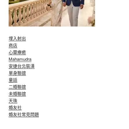
埋入射出
商店
心靈療癒
Mahamudra
安捷台北裝潢
單身聯誼
童話
二婚聯誼
未婚聯誼
天珠
婚友社
婚友社常見問題