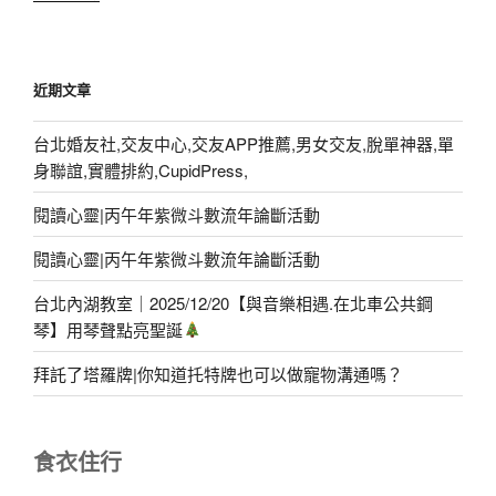
近期文章
台北婚友社,交友中心,交友APP推薦,男女交友,脫單神器,單
身聯誼,實體排約,CupidPress,
閱讀心靈|丙午年紫微斗數流年論斷活動
閱讀心靈|丙午年紫微斗數流年論斷活動
台北內湖教室｜2025/12/20【與音樂相遇.在北車公共鋼
琴】用琴聲點亮聖誕
拜託了塔羅牌|你知道托特牌也可以做寵物溝通嗎？
食衣住行