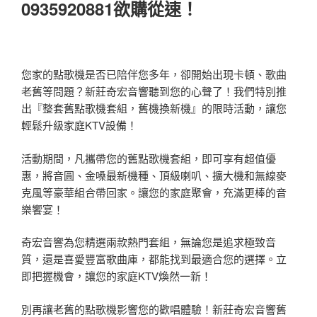
0935920881欲購從速！
您家的點歌機是否已陪伴您多年，卻開始出現卡頓、歌曲
老舊等問題？新莊奇宏音響聽到您的心聲了！我們特別推
出『整套舊點歌機套組，舊機換新機』的限時活動，讓您
輕鬆升級家庭KTV設備！
活動期間，凡攜帶您的舊點歌機套組，即可享有超值優
惠，將音圓、金嗓最新機種、頂級喇叭、擴大機和無線麥
克風等豪華組合帶回家。讓您的家庭聚會，充滿更棒的音
樂饗宴！
奇宏音響為您精選兩款熱門套組，無論您是追求極致音
質，還是喜愛豐富歌曲庫，都能找到最適合您的選擇。立
即把握機會，讓您的家庭KTV煥然一新！
別再讓老舊的點歌機影響您的歡唱體驗！新莊奇宏音響舊