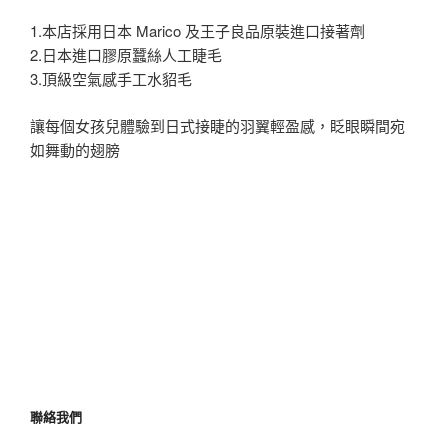
1.本店採用日本 Marico 及王子良品原裝進口接著劑
2.日本進口膠原蠶絲人工睫毛
3.頂級空氣感手工水貂毛
讓每個女孩兒體驗到日式接睫的羽翼輕盈感，眨眼瞬間宛
如舞動的翅膀
聯絡我們