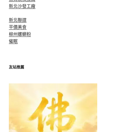
新北沙發工廠
新北聯誼
平價美食
柳州螺螄粉
催眠
友站推薦