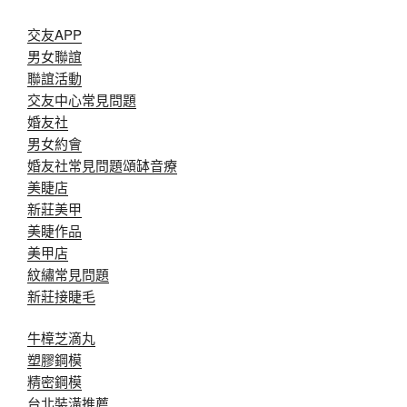
交友APP
男女聯誼
聯誼活動
交友中心常見問題
婚友社
男女約會
婚友社常見問題
頌缽音療
美睫店
新莊美甲
美睫作品
美甲店
紋繡常見問題
新莊接睫毛
牛樟芝滴丸
塑膠鋼模
精密鋼模
台北裝潢推薦