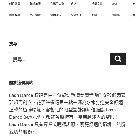
新竹霧眉
新莊美睫
負離子床墊
商店
冷氣安裝
cnc
台
霧眉教學
中和搬家
霧眉課程
金屬加工
金嗓
螺螄粉
伴
搜尋
搜
搜
尋
尋
關
鍵
關於這個網站
字:
Lash Dance 舞睫是由三位親切熱情美麗活潑的女孩們因著
夢想而創立，花了許多巧思一點一滴為水水打造安全舒適
溫馨的植睫環境，客製化的眼型設計讓每位蒞臨 Lash
Dance 的水水們，都能輕鬆擁有一雙美麗迷人的雙眼！
Lash Dance 具有專業美睫師證照、明亮舒適的環境、熱情
親切的服務。