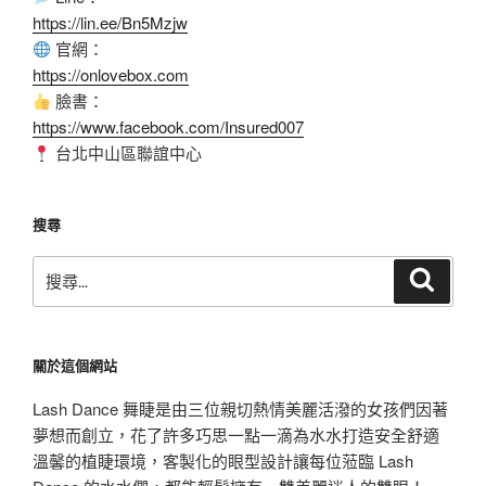
https://lin.ee/Bn5Mzjw
官網：
https://onlovebox.com
臉書：
https://www.facebook.com/Insured007
台北中山區聯誼中心
搜尋
搜
搜
尋
尋
關
鍵
關於這個網站
字:
Lash Dance 舞睫是由三位親切熱情美麗活潑的女孩們因著
夢想而創立，花了許多巧思一點一滴為水水打造安全舒適
溫馨的植睫環境，客製化的眼型設計讓每位蒞臨 Lash