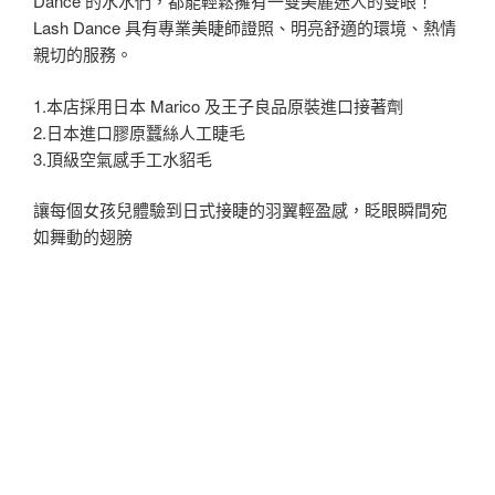
Dance 的水水們，都能輕鬆擁有一雙美麗迷人的雙眼！
Lash Dance 具有專業美睫師證照、明亮舒適的環境、熱情
親切的服務。
1.本店採用日本 Marico 及王子良品原裝進口接著劑
2.日本進口膠原蠶絲人工睫毛
3.頂級空氣感手工水貂毛
讓每個女孩兒體驗到日式接睫的羽翼輕盈感，眨眼瞬間宛
如舞動的翅膀