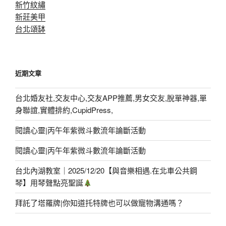
新竹紋繡
新莊美甲
台北頌缽
近期文章
台北婚友社,交友中心,交友APP推薦,男女交友,脫單神器,單
身聯誼,實體排約,CupidPress,
閱讀心靈|丙午年紫微斗數流年論斷活動
閱讀心靈|丙午年紫微斗數流年論斷活動
台北內湖教室｜2025/12/20【與音樂相遇.在北車公共鋼
琴】用琴聲點亮聖誕
拜託了塔羅牌|你知道托特牌也可以做寵物溝通嗎？