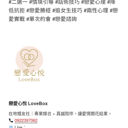
#二選一 #情境引導 #話術技巧 #戀愛心理 #降
低抗拒 #戀愛勝經 #追女生技巧 #兩性心理 #戀
愛實戰 #單次約會 #戀愛諮詢
戀愛心悅 LoveBox
在地婚友社｜專業媒合 × 真誠陪伴，讓愛情開花結果。
0922397062
Line：