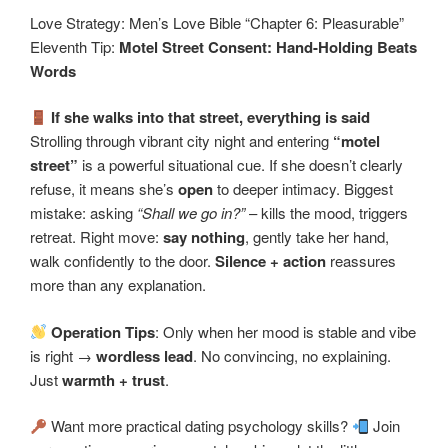
Love Strategy: Men’s Love Bible “Chapter 6: Pleasurable”
Eleventh Tip:
Motel Street Consent: Hand-Holding Beats
Words
If she walks into that street, everything is said
Strolling through vibrant city night and entering
“motel
street”
is a powerful situational cue. If she doesn’t clearly
refuse, it means she’s
open
to deeper intimacy. Biggest
mistake: asking
“Shall we go in?”
– kills the mood, triggers
retreat. Right move:
say nothing
, gently take her hand,
walk confidently to the door.
Silence + action
reassures
more than any explanation.
Operation Tips
: Only when her mood is stable and vibe
is right →
wordless lead
. No convincing, no explaining.
Just
warmth + trust
.
Want more practical dating psychology skills?
Join