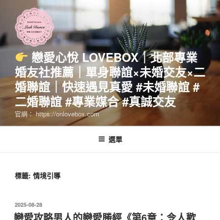
跳
至
主
要
內
戀愛心悅 LOVEBOX｜北部專業
容
婚友社推薦｜單身聯誼×未婚交友×二
婚聯誼｜快速遇見真愛 #未婚聯誼 #
二婚聯誼 #專業媒合 #真誠交友
官網： https://onlovebox.com
選單
標籤:
情境引導
發
2025-08-28
佈
戀愛攻略男人的戀愛勝經《第6章：令人歡