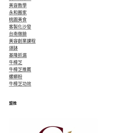
美容教學
永和搬家
桃園美食
客製化沙發
台南做臉
美容創業課程
頌缽
基隆抓漏
牛樟芝
牛樟芝推薦
螺螄粉
牛樟芝功效
盟推