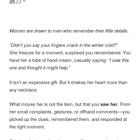
誘力。
Women are drawn to men who remember their little details.
“Didn’t you say your fingers crack in the winter cold?”
She freezes for a moment, surprised you remembered. You
hand her a tube of hand cream, casually saying:
“I saw this
one and thought it might help.”
It isn’t an expensive gift. But it shakes her heart more than
any necklace.
What moves her is not the item, but that you
saw her
. From
her small complaints, gestures, or offhand comments—you
picked up the clues, remembered them, and responded at
the right moment.