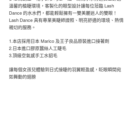
溫馨的植睫環境，客製化的眼型設計讓每位蒞臨 Lash
Dance 的水水們，都能輕鬆擁有一雙美麗迷人的雙眼！
Lash Dance 具有專業美睫師證照、明亮舒適的環境、熱情
親切的服務。
1.本店採用日本 Marico 及王子良品原裝進口接著劑
2.日本進口膠原蠶絲人工睫毛
3.頂級空氣感手工水貂毛
讓每個女孩兒體驗到日式接睫的羽翼輕盈感，眨眼瞬間宛
如舞動的翅膀