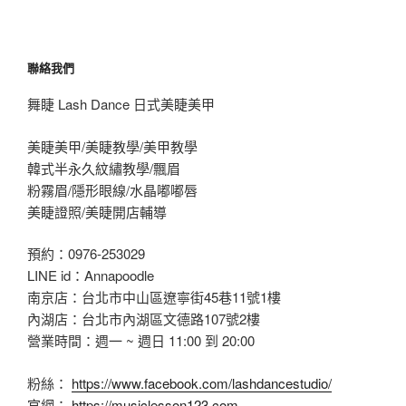
聯絡我們
舞睫 Lash Dance 日式美睫美甲
美睫美甲/美睫教學/美甲教學
韓式半永久紋繡教學/飄眉
粉霧眉/隱形眼線/水晶嘟嘟唇
美睫證照/美睫開店輔導
預約：0976-253029
LINE id：Annapoodle
南京店：台北市中山區遼寧街45巷11號1樓
內湖店：台北市內湖區文德路107號2樓
營業時間：週一 ~ 週日 11:00 到 20:00
粉絲：
https://www.facebook.com/lashdancestudio/
官網：
https://musiclesson123.com