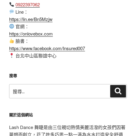
0922397062
Line：
https://lin.ee/Bn5Mzjw
官網：
https://onlovebox.com
臉書：
https://www.facebook.com/Insured007
台北中山區聯誼中心
搜尋
搜
搜
尋
尋
關
鍵
關於這個網站
字:
Lash Dance 舞睫是由三位親切熱情美麗活潑的女孩們因著
夢想而創立，花了許多巧思一點一滴為水水打造安全舒適