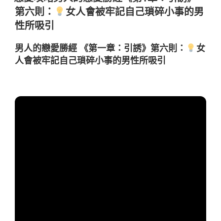
於
第六則：
女人會被牢記自己瑣碎小事的男
性所吸引
男人的戀愛勝經 《第一章：引誘》第六則：
女
人會被牢記自己瑣碎小事的男性所吸引