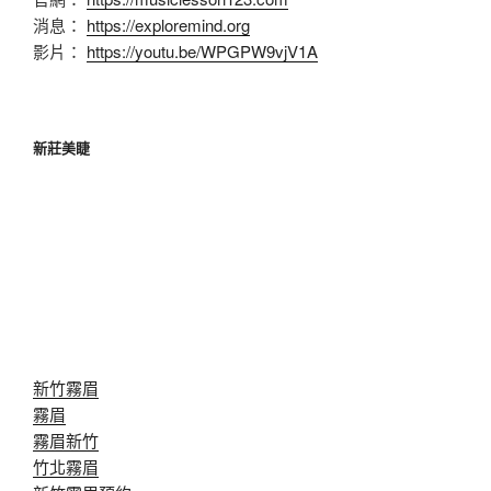
消息：
https://exploremind.org
影片：
https://youtu.be/WPGPW9vjV1A
新莊美睫
新竹霧眉
霧眉
霧眉新竹
竹北霧眉