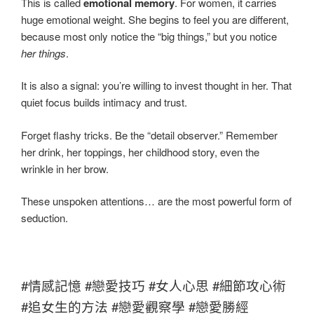
This is called
emotional memory
. For women, it carries
huge emotional weight. She begins to feel you are different,
because most only notice the “big things,” but you notice
her things
.
It is also a signal: you’re willing to invest thought in her. That
quiet focus builds intimacy and trust.
Forget flashy tricks. Be the “detail observer.” Remember
her drink, her toppings, her childhood story, even the
wrinkle in her brow.
These unspoken attentions… are the most powerful form of
seduction.
#情感記憶 #戀愛技巧 #女人心思 #細節攻心術
#追女生的方法 #戀愛觀察學 #戀愛勝經