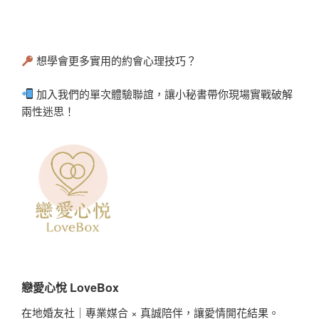
想學會更多實用的約會心理技巧？
加入我們的單次體驗聯誼，讓小秘書帶你現場實戰破解
兩性迷思！
戀愛心悅 LoveBox
在地婚友社｜專業媒合 × 真誠陪伴，讓愛情開花結果。