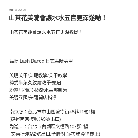
發
2018-02-01
佈
山茶花美睫會讓水水五官更深遂呦！
於
山茶花美睫會讓水水五官更深遂呦！
舞睫 Lash Dance 日式美睫美甲
美睫美甲/美睫教學/美甲教學
韓式半永久紋繡教學/飄眉
粉霧眉/隱形眼線/水晶嘟嘟唇
美睫證照/美睫開店輔導
南京店：台北市中山區遼寧街45巷11號1樓
(捷運南京復興站3號出口)
內湖店：台北市內湖區文德路107號2樓
(文德捷運站2號出口/全聯對面/拉雅漢堡樓上)