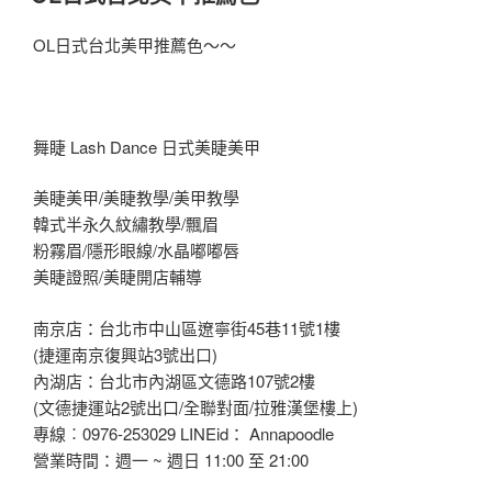
於
OL日式台北美甲推薦色～～
舞睫 Lash Dance 日式美睫美甲
美睫美甲/美睫教學/美甲教學
韓式半永久紋繡教學/飄眉
粉霧眉/隱形眼線/水晶嘟嘟唇
美睫證照/美睫開店輔導
南京店：台北市中山區遼寧街45巷11號1樓
(捷運南京復興站3號出口)
內湖店：台北市內湖區文德路107號2樓
(文德捷運站2號出口/全聯對面/拉雅漢堡樓上)
專線︰0976-253029 LINEid： Annapoodle
營業時間：週一 ~ 週日 11:00 至 21:00