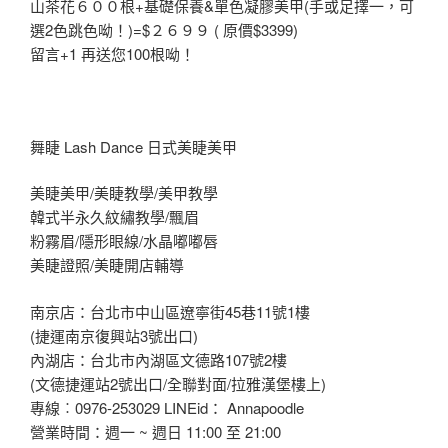
山茶花６００根+基礎保養&單色凝膠美甲(手或足擇一，可
選2色跳色呦！)=$２６９９ ( 原價$3399)
留言+1 再送您100根呦！
舞睫 Lash Dance 日式美睫美甲
美睫美甲/美睫教學/美甲教學
韓式半永久紋繡教學/飄眉
粉霧眉/隱形眼線/水晶嘟嘟唇
美睫證照/美睫開店輔導
南京店：台北市中山區遼寧街45巷11號1樓
(捷運南京復興站3號出口)
內湖店：台北市內湖區文德路107號2樓
(文德捷運站2號出口/全聯對面/拉雅漢堡樓上)
專線︰0976-253029 LINEid： Annapoodle
營業時間：週一 ~ 週日 11:00 至 21:00