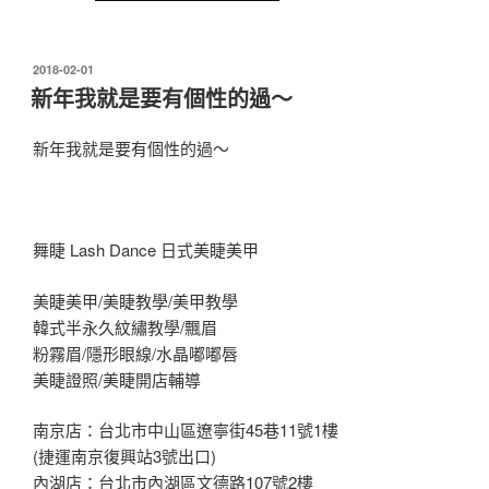
發
2018-02-01
佈
新年我就是要有個性的過～
於
新年我就是要有個性的過～
舞睫 Lash Dance 日式美睫美甲
美睫美甲/美睫教學/美甲教學
韓式半永久紋繡教學/飄眉
粉霧眉/隱形眼線/水晶嘟嘟唇
美睫證照/美睫開店輔導
南京店：台北市中山區遼寧街45巷11號1樓
(捷運南京復興站3號出口)
內湖店：台北市內湖區文德路107號2樓