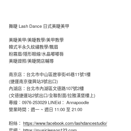
舞睫 Lash Dance 日式美睫美甲
美睫美甲/美睫教學/美甲教學
韓式半永久紋繡教學/飄眉
粉霧眉/隱形眼線/水晶嘟嘟唇
美睫證照/美睫開店輔導
南京店：台北市中山區遼寧街45巷11號1樓
(捷運南京復興站3號出口)
內湖店：台北市內湖區文德路107號2樓
(文德捷運站2號出口/全聯對面/拉雅漢堡樓上)
專線︰0976-253029 LINEid： Annapoodle
營業時間：週一 ~ 週日 11:00 至 21:00
粉絲：
https://www.facebook.com/lashdancestudio/
官網：
https://musiclesson123.com