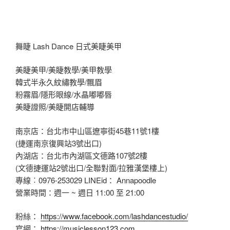
舞睫 Lash Dance 日式美睫美甲
美睫美甲/美睫教學/美甲教學
韓式半永久紋繡教學/飄眉
粉霧眉/隱形眼線/水晶嘟嘟唇
美睫證照/美睫開店輔導
南京店：台北市中山區遼寧街45巷11號1樓
(捷運南京復興站3號出口)
內湖店：台北市內湖區文德路107號2樓
(文德捷運站2號出口/全聯對面/拉雅漢堡樓上)
專線︰0976-253029 LINEid： Annapoodle
營業時間：週一 ~ 週日 11:00 至 21:00
粉絲：
https://www.facebook.com/lashdancestudio/
官網：
https://musiclesson123.com