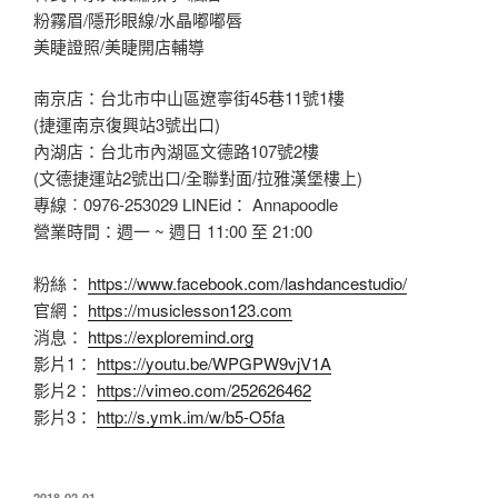
粉霧眉/隱形眼線/水晶嘟嘟唇
美睫證照/美睫開店輔導
南京店：台北市中山區遼寧街45巷11號1樓
(捷運南京復興站3號出口)
內湖店：台北市內湖區文德路107號2樓
(文德捷運站2號出口/全聯對面/拉雅漢堡樓上)
專線︰0976-253029 LINEid： Annapoodle
營業時間：週一 ~ 週日 11:00 至 21:00
粉絲：
https://www.facebook.com/lashdancestudio/
官網：
https://musiclesson123.com
消息：
https://exploremind.org
影片1：
https://youtu.be/WPGPW9vjV1A
影片2：
https://vimeo.com/252626462
影片3：
http://s.ymk.im/w/b5-O5fa
發
2018-02-01