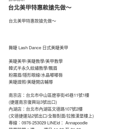
佈
台北美甲特惠款搶先做～
於
台北美甲特惠款搶先做～
舞睫 Lash Dance 日式美睫美甲
美睫美甲/美睫教學/美甲教學
韓式半永久紋繡教學/飄眉
粉霧眉/隱形眼線/水晶嘟嘟唇
美睫證照/美睫開店輔導
南京店：台北市中山區遼寧街45巷11號1樓
(捷運南京復興站3號出口)
內湖店：台北市內湖區文德路107號2樓
(文德捷運站2號出口/全聯對面/拉雅漢堡樓上)
專線︰0976-253029 LINEid： Annapoodle