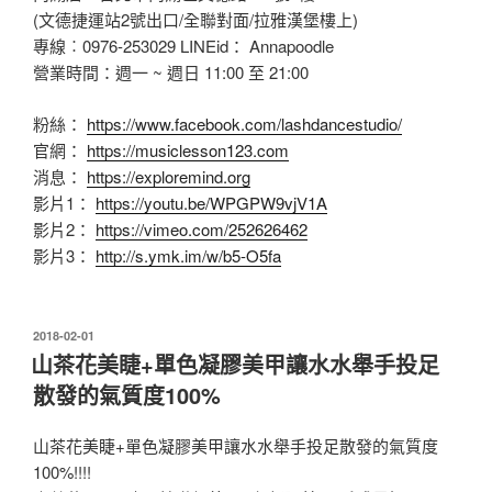
(文德捷運站2號出口/全聯對面/拉雅漢堡樓上)
專線︰0976-253029 LINEid： Annapoodle
營業時間：週一 ~ 週日 11:00 至 21:00
粉絲：
https://www.facebook.com/lashdancestudio/
官網：
https://musiclesson123.com
消息：
https://exploremind.org
影片1：
https://youtu.be/WPGPW9vjV1A
影片2：
https://vimeo.com/252626462
影片3：
http://s.ymk.im/w/b5-O5fa
發
2018-02-01
佈
山茶花美睫+單色凝膠美甲讓水水舉手投足
於
散發的氣質度100%
山茶花美睫+單色凝膠美甲讓水水舉手投足散發的氣質度
100%!!!!