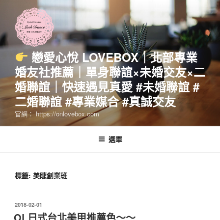
跳
至
主
要
內
戀愛心悅 LOVEBOX｜北部專業
容
婚友社推薦｜單身聯誼×未婚交友×二
婚聯誼｜快速遇見真愛 #未婚聯誼 #
二婚聯誼 #專業媒合 #真誠交友
官網： https://onlovebox.com
選單
標籤:
美睫創業班
發
2018-02-01
佈
OL日式台北美甲推薦色～～