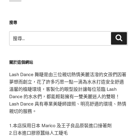
一
章
頁
分
頁
搜尋
搜
搜
尋
尋
關
鍵
關於這個網站
字:
Lash Dance 舞睫是由三位親切熱情美麗活潑的女孩們因著
夢想而創立，花了許多巧思一點一滴為水水打造安全舒適
溫馨的植睫環境，客製化的眼型設計讓每位蒞臨 Lash
Dance 的水水們，都能輕鬆擁有一雙美麗迷人的雙眼！
Lash Dance 具有專業美睫師證照、明亮舒適的環境、熱情
親切的服務。
1.本店採用日本 Marico 及王子良品原裝進口接著劑
2.日本進口膠原蠶絲人工睫毛