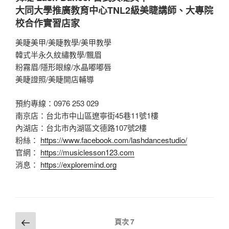
大同大學推廣教育中心TNL2級美睫講師、大專院
校合作實習店家
美睫美甲/美睫教學/美甲教學
韓式半永久紋繡教學/飄眉
粉霧眉/隱形眼線/水晶嘟嘟唇
美睫證照/美睫開店輔導
預約專線：0976 253 029
南京店：台北市中山區遼寧街45巷11號1樓
內湖店：台北市內湖區文德路107號2樓
粉絲：
https://www.facebook.com/lashdancestudio/
官網：
https://musiclesson123.com
消息：
https://exploremind.org
文
上
頁次
7