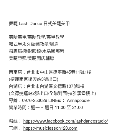
舞睫 Lash Dance 日式美睫美甲
美睫美甲/美睫教學/美甲教學
韓式半永久紋繡教學/飄眉
粉霧眉/隱形眼線/水晶嘟嘟唇
美睫證照/美睫開店輔導
南京店：台北市中山區遼寧街45巷11號1樓
(捷運南京復興站3號出口)
內湖店：台北市內湖區文德路107號2樓
(文德捷運站2號出口/全聯對面/拉雅漢堡樓上)
專線︰0976-253029 LINEid： Annapoodle
營業時間：週一 ~ 週日 11:00 至 21:00
粉絲：
https://www.facebook.com/lashdancestudio/
官網：
https://musiclesson123.com