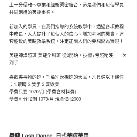
上十分優雅～專業和經驗緊密結合，這是我們和每個學員
共同創造的美睫事業。
新加入的學員，在我們指導的系統教學中，通過各項教程
中成長，大大提升了每個人的信心、增加考照的機會，這
套極致的美睫教學系統，注定能讓人們的夢想變為實現！
美睫師證照班 美睫全科班 從0開始，技術+考照秘笈= 一次
到手
喜歡美事物的妳，千萬別漠視妳的天賦，凡具備以下條件
︰1.眼睛 2.雙手 3.喜歡美
學費只要 1070/月 (學費含材料費)
學費可分12期 1070/月 現金價12000
舞睫 Lash Dance. 日式美睫美甲