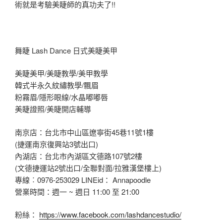
術就是考驗美睫師的真功夫了!!
舞睫 Lash Dance 日式美睫美甲
美睫美甲/美睫教學/美甲教學
韓式半永久紋繡教學/飄眉
粉霧眉/隱形眼線/水晶嘟嘟唇
美睫證照/美睫開店輔導
南京店：台北市中山區遼寧街45巷11號1樓
(捷運南京復興站3號出口)
內湖店：台北市內湖區文德路107號2樓
(文德捷運站2號出口/全聯對面/拉雅漢堡樓上)
專線︰0976-253029 LINEid： Annapoodle
營業時間：週一 ~ 週日 11:00 至 21:00
粉絲：
https://www.facebook.com/lashdancestudio/