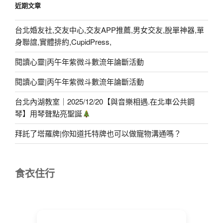
近期文章
台北婚友社,交友中心,交友APP推薦,男女交友,脫單神器,單
身聯誼,實體排約,CupidPress,
閱讀心靈|丙午年紫微斗數流年論斷活動
閱讀心靈|丙午年紫微斗數流年論斷活動
台北內湖教室｜2025/12/20【與音樂相遇.在北車公共鋼
琴】用琴聲點亮聖誕
拜託了塔羅牌|你知道托特牌也可以做寵物溝通嗎？
食衣住行