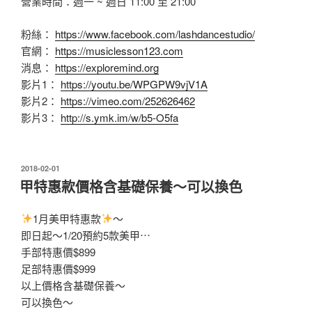
營業時間：週一 ~ 週日 11:00 至 21:00
粉絲：
https://www.facebook.com/lashdancestudio/
官網：
https://musiclesson123.com
消息：
https://exploremind.org
影片1：
https://youtu.be/WPGPW9vjV1A
影片2：
https://vimeo.com/252626462
影片3：
http://s.ymk.im/w/b5-O5fa
發
2018-02-01
佈
甲特惠款價格含基礎保養～可以換色
於
1月美甲特惠款
～
即日起～1/20預約5款美甲⋯
手部特惠價$899
足部特惠價$999
以上價格含基礎保養～
可以換色～