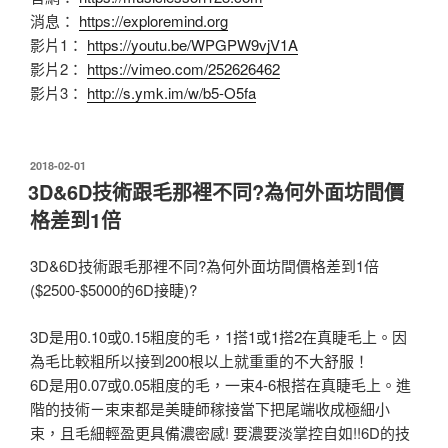
消息：
https://exploremind.org
影片1：
https://youtu.be/WPGPW9vjV1A
影片2：
https://vimeo.com/252626462
影片3：
http://s.ymk.im/w/b5-O5fa
發
2018-02-01
佈
3D&6D技術跟毛那裡不同?為何外面坊間價
於
格差到1倍
3D&6D技術跟毛那裡不同?為何外面坊間價格差到1倍
($2500-$5000的6D接睫)?
3D是用0.10或0.15粗度的毛，1搭1或1搭2在真睫毛上。因
為毛比較粗所以接到200根以上就重重的不大舒服！
6D是用0.07或0.05粗度的毛，一束4-6根搭在真睫毛上。進
階的技術ㄧ束束都是美睫師稼接當下把尾端收成極細小
束，且毛細輕盈更具備濃密感! 要濃要淡掌控自如!!6D的技