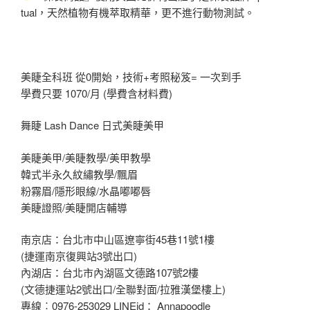
tual，天然植物有機萃取精華，更不進行動物測試。
美睫全科班 從0開始，技術+考照秘笈= 一次到手
學費只要 1070/月 (學費含材料費)
舞睫 Lash Dance 日式美睫美甲
美睫美甲/美睫教學/美甲教學
韓式半永久紋繡教學/飄眉
粉霧眉/隱形眼線/水晶嘟嘟唇
美睫證照/美睫開店輔導
南京店：台北市中山區遼寧街45巷11號1樓
(捷運南京復興站3號出口)
內湖店：台北市內湖區文德路107號2樓
(文德捷運站2號出口/全聯對面/拉雅漢堡樓上)
專線︰0976-253029 LINEid： Annapoodle