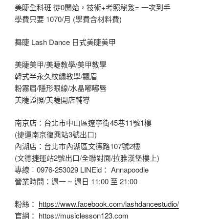
美睫全科班 從0開始，技術+考照秘笈= 一次到手
學費只要 1070/月 (學費含材料費)
舞睫 Lash Dance 日式美睫美甲
美睫美甲/美睫教學/美甲教學
韓式半永久紋繡教學/飄眉
粉霧眉/隱形眼線/水晶嘟嘟唇
美睫證照/美睫開店輔導
南京店：台北市中山區遼寧街45巷11號1樓
(捷運南京復興站3號出口)
內湖店：台北市內湖區文德路107號2樓
(文德捷運站2號出口/全聯對面/拉雅漢堡樓上)
專線︰0976-253029 LINEid： Annapoodle
營業時間：週一 ~ 週日 11:00 至 21:00
粉絲：
https://www.facebook.com/lashdancestudio/
官網：
https://musiclesson123.com