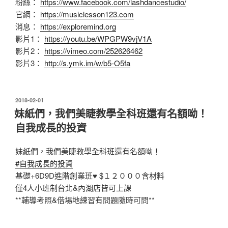
粉絲：
https://www.facebook.com/lashdancestudio/
官網：
https://musiclesson123.com
消息：
https://exploremind.org
影片1：
https://youtu.be/WPGPW9vjV1A
影片2：
https://vimeo.com/252626462
影片3：
http://s.ymk.im/w/b5-O5fa
發
2018-02-01
佈
妹紙們，我們美睫教學全科班還有名額呦！
於
自我成長的投資
妹紙們，我們美睫教學全科班還有名額呦！
#
自我成長的投資
基礎+6D9D進階創業班
♥
$１２０００含材料
僅4人小班制台北&內湖店皆可上課
**輔導考照&借場地練習有問題隨時可問**