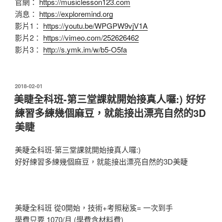
官網：
https://musiclesson123.com
消息：
https://exploremind.org
影片1：
https://youtu.be/WPGPW9vjV1A
影片2：
https://vimeo.com/252626462
影片3：
http://s.ymk.im/w/b5-O5fa
發
2018-02-01
佈
美睫全科班-第三堂課就開始接真人囉:) 好好
於
練習多練幾個麻豆，就能接出漂亮自然的3D
美睫
美睫全科班-第三堂課就開始接真人囉:)
好好練習多練幾個麻豆，就能接出漂亮自然的3D美睫
美睫全科班 從0開始，技術+考照秘笈= 一次到手
學費只要 1070/月 (學費含材料費)