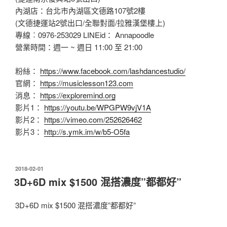
內湖店：台北市內湖區文德路107號2樓
(文德捷運站2號出口/全聯對面/拉雅漢堡樓上)
專線︰0976-253029 LINEid： Annapoodle
營業時間：週一 ~ 週日 11:00 至 21:00
粉絲：
https://www.facebook.com/lashdancestudio/
官網：
https://musiclesson123.com
消息：
https://exploremind.org
影片1：
https://youtu.be/WPGPW9vjV1A
影片2：
https://vimeo.com/252626462
影片3：
http://s.ymk.im/w/b5-O5fa
發
2018-02-01
佈
3D+6D mix $1500 混搭濃度”都都好”
於
3D+6D mix $1500 混搭濃度”都都好”