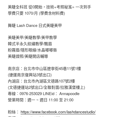
美睫全科班 從0開始，技術+考照秘笈= 一次到手
學費只要 1070/月 (學費含材料費)
舞睫 Lash Dance 日式美睫美甲
美睫美甲/美睫教學/美甲教學
韓式半永久紋繡教學/飄眉
粉霧眉/隱形眼線/水晶嘟嘟唇
美睫證照/美睫開店輔導
南京店：台北市中山區遼寧街45巷11號1樓
(捷運南京復興站3號出口)
內湖店：台北市內湖區文德路107號2樓
(文德捷運站2號出口/全聯對面/拉雅漢堡樓上)
專線︰0976-253029 LINEid： Annapoodle
營業時間：週一 ~ 週日 11:00 至 21:00
粉絲：
https://www.facebook.com/lashdancestudio/