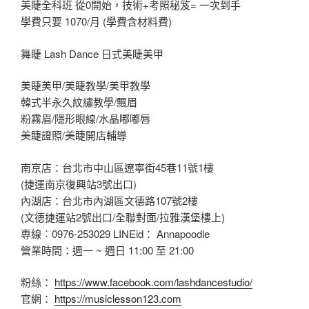
美睫全科班 從0開始，技術+考照秘笈= 一次到手
學費只要 1070/月 (學費含材料費)
舞睫 Lash Dance 日式美睫美甲
美睫美甲/美睫教學/美甲教學
韓式半永久紋繡教學/飄眉
粉霧眉/隱形眼線/水晶嘟嘟唇
美睫證照/美睫開店輔導
南京店：台北市中山區遼寧街45巷11號1樓
(捷運南京復興站3號出口)
內湖店：台北市內湖區文德路107號2樓
(文德捷運站2號出口/全聯對面/拉雅漢堡樓上)
專線︰0976-253029 LINEid： Annapoodle
營業時間：週一 ~ 週日 11:00 至 21:00
粉絲：
https://www.facebook.com/lashdancestudio/
官網：
https://musiclesson123.com