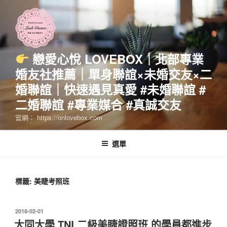
跳
至
主
要
內
戀愛心悅 LOVEBOX｜北部專業
容
婚友社推薦｜單身聯誼×未婚交友×二
婚聯誼｜快速遇見真愛 #未婚聯誼 #
二婚聯誼 #專業媒合 #真誠交友
官網： https://onlovebox.com
選單
標籤:
美睫考照班
發
2018-02-01
佈
大同大學 TNL二級美睫證照班 的學員都進步