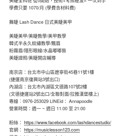
美睫全科班 從0開始，技術+考照秘笈= 一次到手
學費只要 1070/月 (學費含材料費)
舞睫 Lash Dance 日式美睫美甲
美睫美甲/美睫教學/美甲教學
韓式半永久紋繡教學/飄眉
粉霧眉/隱形眼線/水晶嘟嘟唇
美睫證照/美睫開店輔導
南京店：台北市中山區遼寧街45巷11號1樓
(捷運南京復興站3號出口)
內湖店：台北市內湖區文德路107號2樓
(文德捷運站2號出口/全聯對面/拉雅漢堡樓上)
專線︰0976-253029 LINEid： Annapoodle
營業時間：週一 ~ 週日 11:00 至 21:00
粉絲：
https://www.facebook.com/lashdancestudio/
官網：
https://musiclesson123.com