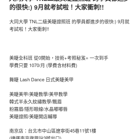
於
的很快:) 9月就考試啦！大家衝刺!!
大同大學 TNL二級美睫證照班 的學員都進步的很快:) 9月就
考試啦！大家衝刺!!
美睫全科班 從0開始，技術+考照秘笈= 一次到手
學費只要 1070/月 (學費含材料費)
舞睫 Lash Dance 日式美睫美甲
美睫美甲/美睫教學/美甲教學
韓式半永久紋繡教學/飄眉
粉霧眉/隱形眼線/水晶嘟嘟唇
美睫證照/美睫開店輔導
南京店：台北市中山區遼寧街45巷11號1樓
(捷運南京復興站3號出口)