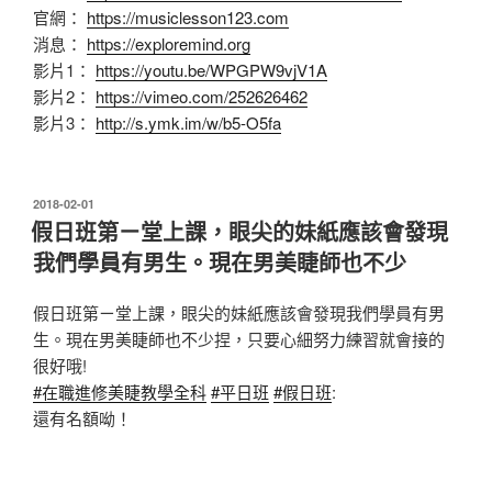
官網：
https://musiclesson123.com
消息：
https://exploremind.org
影片1：
https://youtu.be/WPGPW9vjV1A
影片2：
https://vimeo.com/252626462
影片3：
http://s.ymk.im/w/b5-O5fa
發
2018-02-01
佈
假日班第ㄧ堂上課，眼尖的妹紙應該會發現
於
我們學員有男生。現在男美睫師也不少
假日班第ㄧ堂上課，眼尖的妹紙應該會發現我們學員有男
生。現在男美睫師也不少捏，只要心細努力練習就會接的
很好哦!
#
在職進修美睫教學全科
#
平日班
#
假日班
:
還有名額呦！