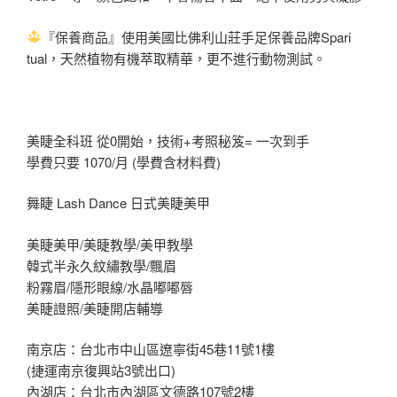
『保養商品』使用美國比佛利山莊手足保養品牌Spari
tual，天然植物有機萃取精華，更不進行動物測試。
美睫全科班 從0開始，技術+考照秘笈= 一次到手
學費只要 1070/月 (學費含材料費)
舞睫 Lash Dance 日式美睫美甲
美睫美甲/美睫教學/美甲教學
韓式半永久紋繡教學/飄眉
粉霧眉/隱形眼線/水晶嘟嘟唇
美睫證照/美睫開店輔導
南京店：台北市中山區遼寧街45巷11號1樓
(捷運南京復興站3號出口)
內湖店：台北市內湖區文德路107號2樓