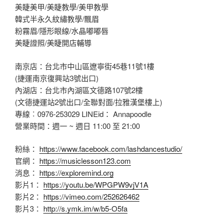
美睫美甲/美睫教學/美甲教學
韓式半永久紋繡教學/飄眉
粉霧眉/隱形眼線/水晶嘟嘟唇
美睫證照/美睫開店輔導
南京店：台北市中山區遼寧街45巷11號1樓
(捷運南京復興站3號出口)
內湖店：台北市內湖區文德路107號2樓
(文德捷運站2號出口/全聯對面/拉雅漢堡樓上)
專線︰0976-253029 LINEid： Annapoodle
營業時間：週一 ~ 週日 11:00 至 21:00
粉絲：
https://www.facebook.com/lashdancestudio/
官網：
https://musiclesson123.com
消息：
https://exploremind.org
影片1：
https://youtu.be/WPGPW9vjV1A
影片2：
https://vimeo.com/252626462
影片3：
http://s.ymk.im/w/b5-O5fa