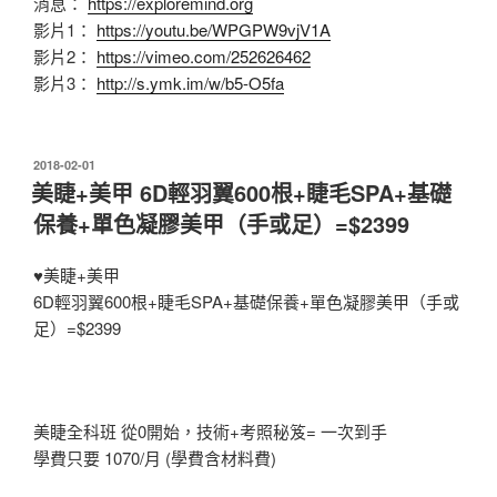
消息：
https://exploremind.org
影片1：
https://youtu.be/WPGPW9vjV1A
影片2：
https://vimeo.com/252626462
影片3：
http://s.ymk.im/w/b5-O5fa
發
2018-02-01
佈
美睫+美甲 6D輕羽翼600根+睫毛SPA+基礎
於
保養+單色凝膠美甲（手或足）=$2399
♥
美睫+美甲
6D輕羽翼600根+睫毛SPA+基礎保養+單色凝膠美甲（手或
足）=$2399
美睫全科班 從0開始，技術+考照秘笈= 一次到手
學費只要 1070/月 (學費含材料費)