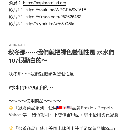
消息：
https://exploremind.org
影片1：
https://youtu.be/WPGPW9vjV1A
影片2：
https://vimeo.com/252626462
影片3：
http://s.ymk.im/w/b5-O5fa
發
2018-02-01
佈
秋冬那⋯⋯我們就把裸色變個性風 水水們
於
107很顯白的～
秋冬那⋯⋯我們就把裸色變個性風
#水水們107很顯白的
～
～～～～使用商品～～～～
『凝膠商品系列』使用
品牌Presto、Pregel、
Vetro⋯等。顏色
飽和、不會傷害甲面，絕不使用劣質凝膠
『保養商品』使用美國比佛利山莊手足保養品牌Spari