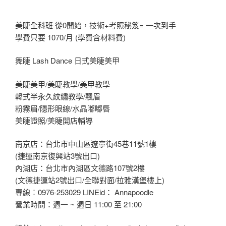
美睫全科班 從0開始，技術+考照秘笈= 一次到手
學費只要 1070/月 (學費含材料費)
舞睫 Lash Dance 日式美睫美甲
美睫美甲/美睫教學/美甲教學
韓式半永久紋繡教學/飄眉
粉霧眉/隱形眼線/水晶嘟嘟唇
美睫證照/美睫開店輔導
南京店：台北市中山區遼寧街45巷11號1樓
(捷運南京復興站3號出口)
內湖店：台北市內湖區文德路107號2樓
(文德捷運站2號出口/全聯對面/拉雅漢堡樓上)
專線︰0976-253029 LINEid： Annapoodle
營業時間：週一 ~ 週日 11:00 至 21:00