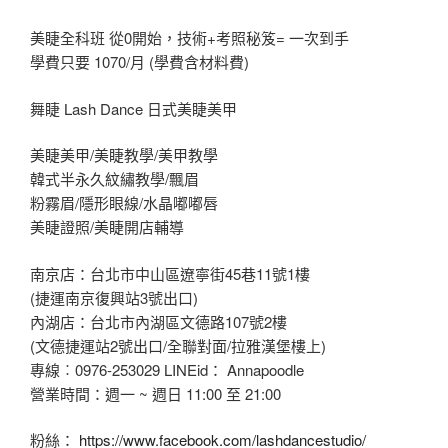
美睫全科班 從0開始，技術+考照秘笈= 一次到手
學費只要 1070/月 (學費含材料費)
舞睫 Lash Dance 日式美睫美甲
美睫美甲/美睫教學/美甲教學
韓式半永久紋繡教學/飄眉
粉霧眉/隱形眼線/水晶嘟嘟唇
美睫證照/美睫開店輔導
南京店：台北市中山區遼寧街45巷11號1樓
(捷運南京復興站3號出口)
內湖店：台北市內湖區文德路107號2樓
(文德捷運站2號出口/全聯對面/拉雅漢堡樓上)
專線︰0976-253029 LINEid： Annapoodle
營業時間：週一 ~ 週日 11:00 至 21:00
粉絲：
https://www.facebook.com/lashdancestudio/