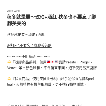
發
2018-02-01
佈
秋冬就是要～琥珀+酒紅 秋冬也不要忘了腳
於
腳美美的
秋冬就是要～琥珀+酒紅
#秋冬也不要忘了腳腳美美的
～～～～使用商品～～～～
『凝膠商品系列』使用
品牌Presto、Pregel、
Vetro⋯等。顏色
飽和、不會傷害甲面，絕不使用劣質凝膠
『保養商品』使用美國比佛利山莊手足保養品牌Spari
tual，天然植物有機萃取精華，更不進行動物測試。