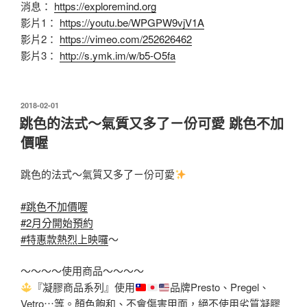
消息：
https://exploremind.org
影片1：
https://youtu.be/WPGPW9vjV1A
影片2：
https://vimeo.com/252626462
影片3：
http://s.ymk.im/w/b5-O5fa
發
2018-02-01
佈
跳色的法式～氣質又多了ㄧ份可愛 跳色不加
於
價喔
跳色的法式～氣質又多了ㄧ份可愛
#跳色不加價喔
#2月分開始預約
#特惠款熱烈上映囉
～
～～～～使用商品～～～～
『凝膠商品系列』使用
品牌Presto、Pregel、
Vetro⋯等。顏色
飽和、不會傷害甲面，絕不使用劣質凝膠