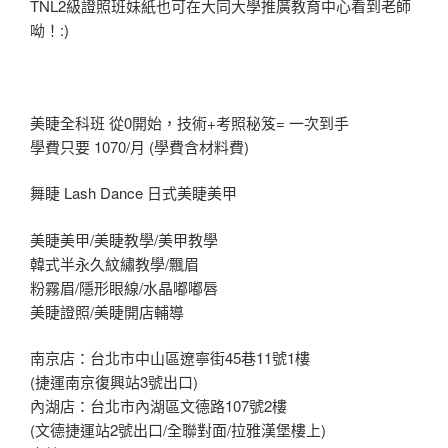
TNL2級證照班妹紙也可在大同大學推廣教育中心看到老師
呦！:)
美睫全科班 從0開始，技術+考照秘笈= 一次到手
學費只要 1070/月 (學費含材料費)
舞睫 Lash Dance 日式美睫美甲
美睫美甲/美睫教學/美甲教學
韓式半永久紋繡教學/飄眉
粉霧眉/隱形眼線/水晶嘟嘟唇
美睫證照/美睫開店輔導
南京店：台北市中山區遼寧街45巷11號1樓
(捷運南京復興站3號出口)
內湖店：台北市內湖區文德路107號2樓
(文德捷運站2號出口/全聯對面/拉雅漢堡樓上)