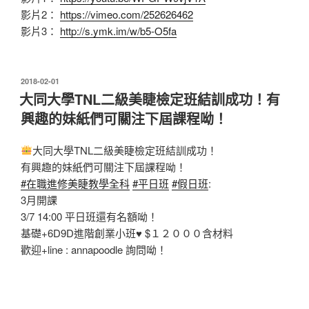
影片2：
https://vimeo.com/252626462
影片3：
http://s.ymk.im/w/b5-O5fa
發
2018-02-01
佈
大同大學TNL二級美睫檢定班結訓成功！有
於
興趣的妹紙們可關注下屆課程呦！
大同大學TNL二級美睫檢定班結訓成功！
有興趣的妹紙們可關注下屆課程呦！
#
在職進修美睫教學全科
#
平日班
#
假日班
:
3月開課
3/7 14:00 平日班還有名額呦！
基礎+6D9D進階創業小班
♥
$１２０００含材料
歡迎+line : annapoodle 詢問呦！