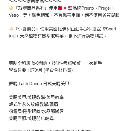
～～～～使用商品～～～～
『凝膠商品系列』使用
品牌Presto、Pregel、
Vetro⋯等。顏色
飽和、不會傷害甲面，絕不使用劣質凝膠
『保養商品』使用美國比佛利山莊手足保養品牌Spari
tual，天然植物有機萃取精華，更不進行動物測試。
美睫全科班 從0開始，技術+考照秘笈= 一次到手
學費只要 1070/月 (學費含材料費)
舞睫 Lash Dance 日式美睫美甲
美睫美甲/美睫教學/美甲教學
韓式半永久紋繡教學/飄眉
粉霧眉/隱形眼線/水晶嘟嘟唇
美睫證照/美睫開店輔導