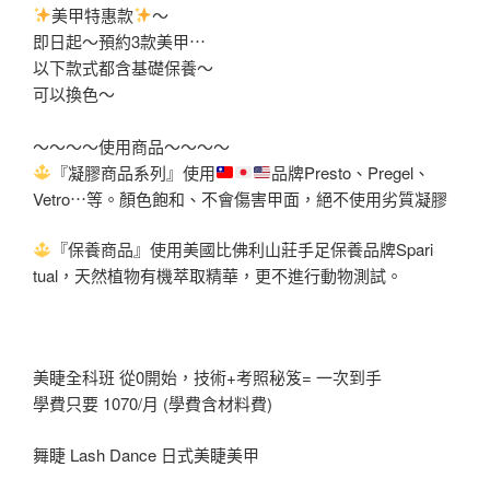
美甲特惠款
～
即日起～預約3款美甲⋯
以下款式都含基礎保養～
可以換色～
～～～～使用商品～～～～
『凝膠商品系列』使用
品牌Presto、Pregel、
Vetro⋯等。顏色
飽和、不會傷害甲面，絕不使用劣質凝膠
『保養商品』使用美國比佛利山莊手足保養品牌Spari
tual，天然植物有機萃取精華，更不進行動物測試。
美睫全科班 從0開始，技術+考照秘笈= 一次到手
學費只要 1070/月 (學費含材料費)
舞睫 Lash Dance 日式美睫美甲