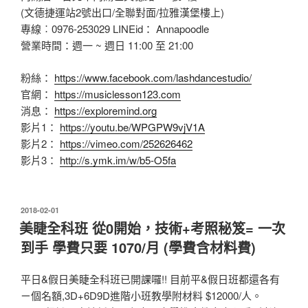
(文德捷運站2號出口/全聯對面/拉雅漢堡樓上)
專線︰0976-253029 LINEid： Annapoodle
營業時間：週一 ~ 週日 11:00 至 21:00
粉絲：
https://www.facebook.com/lashdancestudio/
官網：
https://musiclesson123.com
消息：
https://exploremind.org
影片1：
https://youtu.be/WPGPW9vjV1A
影片2：
https://vimeo.com/252626462
影片3：
http://s.ymk.im/w/b5-O5fa
發
2018-02-01
佈
美睫全科班 從0開始，技術+考照秘笈= 一次
於
到手 學費只要 1070/月 (學費含材料費)
平日&假日美睫全科班已開課囉!! 目前平&假日班都還各有
ㄧ個名額,3D+6D9D進階小班教學附材料 $12000/人。