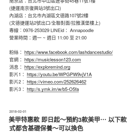
南京店：台北市中山區遼寧街45巷11號1樓
(捷運南京復興站3號出口)
內湖店：台北市內湖區文德路107號2樓
(文德捷運站2號出口/全聯對面/拉雅漢堡樓上)
專線︰0976-253029 LINEid： Annapoodle
營業時間：週一 ~ 週日 11:00 至 21:00
粉絲：
https://www.facebook.com/lashdancestudio/
官網：
https://musiclesson123.com
消息：
https://exploremind.org
影片1：
https://youtu.be/WPGPW9vjV1A
影片2：
https://vimeo.com/252626462
影片3：
http://s.ymk.im/w/b5-O5fa
發
2018-02-01
佈
美甲特惠款 即日起～預約3款美甲⋯ 以下款
於
式都含基礎保養～可以換色