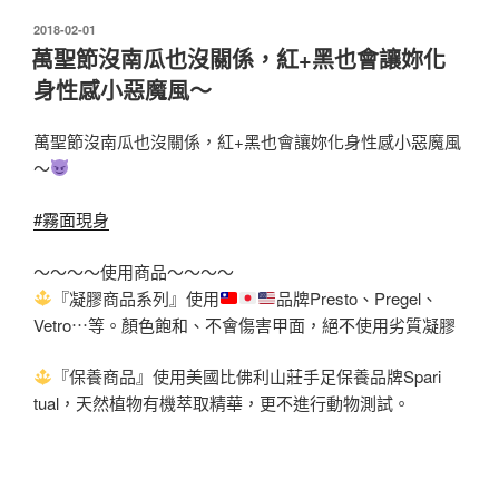
發
2018-02-01
佈
萬聖節沒南瓜也沒關係，紅+黑也會讓妳化
於
身性感小惡魔風～
萬聖節沒南瓜也沒關係，紅+黑也會讓妳化身性感小惡魔風
～
#霧面現身
～～～～使用商品～～～～
『凝膠商品系列』使用
品牌Presto、Pregel、
Vetro⋯等。顏色
飽和、不會傷害甲面，絕不使用劣質凝膠
『保養商品』使用美國比佛利山莊手足保養品牌Spari
tual，天然植物有機萃取精華，更不進行動物測試。