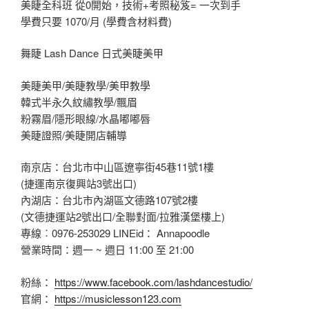
美睫全科班 從0開始，技術+考照秘笈= 一次到手
學費只要 1070/月 (學費含材料費)
舞睫 Lash Dance 日式美睫美甲
美睫美甲/美睫教學/美甲教學
韓式半永久紋繡教學/飄眉
粉霧眉/隱形眼線/水晶嘟嘟唇
美睫證照/美睫開店輔導
南京店：台北市中山區遼寧街45巷11號1樓
(捷運南京復興站3號出口)
內湖店：台北市內湖區文德路107號2樓
(文德捷運站2號出口/全聯對面/拉雅漢堡樓上)
專線︰0976-253029 LINEid： Annapoodle
營業時間：週一 ~ 週日 11:00 至 21:00
粉絲：
https://www.facebook.com/lashdancestudio/
官網：
https://musiclesson123.com