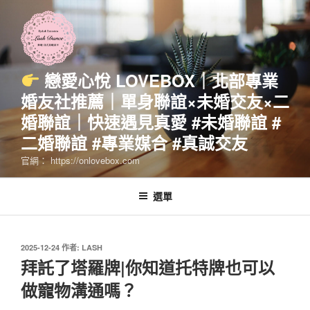
跳
至
主
要
內
戀愛心悅 LOVEBOX｜北部專業
容
婚友社推薦｜單身聯誼×未婚交友×二
婚聯誼｜快速遇見真愛 #未婚聯誼 #
二婚聯誼 #專業媒合 #真誠交友
官網： https://onlovebox.com
選單
發
2025-12-24
作者:
LASH
佈
拜託了塔羅牌|你知道托特牌也可以
於
做寵物溝通嗎？