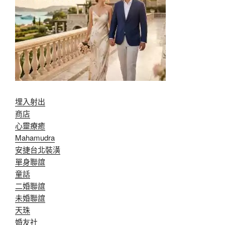
埋入射出
商店
心靈療癒
Mahamudra
安捷台北裝潢
單身聯誼
童話
二婚聯誼
未婚聯誼
天珠
婚友社