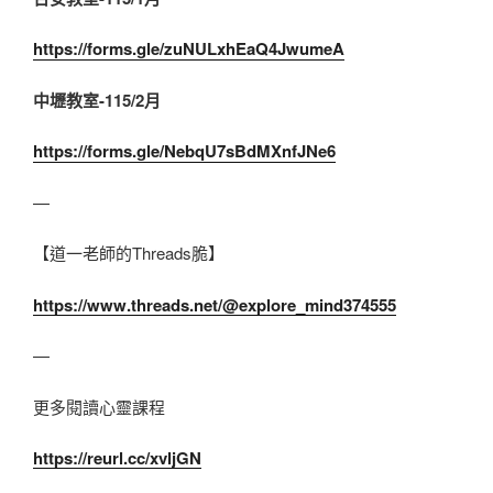
https://forms.gle/zuNULxhEaQ4JwumeA
中壢教室-115/2
月
https://forms.gle/NebqU7sBdMXnfJNe6
—
【道一老師的Threads脆】
https://www.threads.net/@explore_mind374555
—
更多閱讀心靈課程
https://reurl.cc/xvljGN