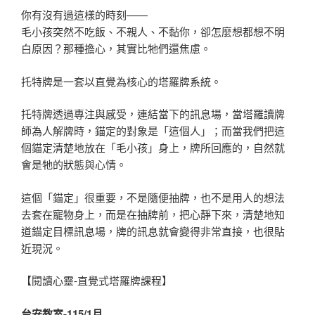
你有沒有過這樣的時刻——
毛小孩突然不吃飯、不親人、不黏你，卻怎麼想都想不明
白原因？那種擔心，其實比牠們還焦慮。
托特牌是一套以直覺為核心的塔羅牌系統。
托特牌透過專注與感受，連結當下的訊息場，當塔羅讀牌
師為人解牌時，錨定的對象是「這個人」；而當我們把這
個錨定清楚地放在「毛小孩」身上，牌所回應的，自然就
會是牠的狀態與心情。
這個「錨定」很重要，不是隨便抽牌，也不是用人的想法
去套在寵物身上，而是在抽牌前，把心靜下來，清楚地知
道錨定目標訊息場，牌的訊息就會變得非常直接，也很貼
近現況。
【閱讀心靈-直覺式塔羅牌課程】
台安教室-115/1
月