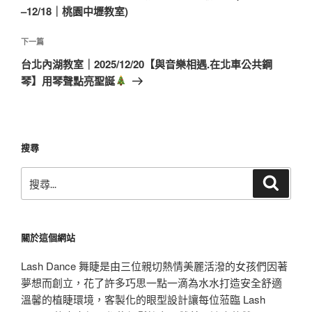
導
篇
–12/18｜桃園中壢教室)
覽
文
章
下
下一篇
一
台北內湖教室｜2025/12/20【與音樂相遇.在北車公共鋼
篇
琴】用琴聲點亮聖誕
文
章
搜尋
搜
搜
尋
尋
關
鍵
關於這個網站
字:
Lash Dance 舞睫是由三位親切熱情美麗活潑的女孩們因著
夢想而創立，花了許多巧思一點一滴為水水打造安全舒適
溫馨的植睫環境，客製化的眼型設計讓每位蒞臨 Lash