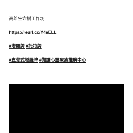
—
高雄生命樹工作坊
https://reurl.cc/Y4eELL
#
塔羅牌
#
托特牌
#
直覺式塔羅牌
#
閱讀心靈療癒推廣中心