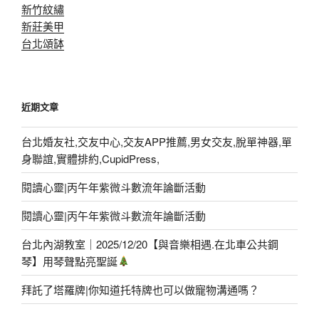
新竹紋繡
新莊美甲
台北頌缽
近期文章
台北婚友社,交友中心,交友APP推薦,男女交友,脫單神器,單
身聯誼,實體排約,CupidPress,
閱讀心靈|丙午年紫微斗數流年論斷活動
閱讀心靈|丙午年紫微斗數流年論斷活動
台北內湖教室｜2025/12/20【與音樂相遇.在北車公共鋼
琴】用琴聲點亮聖誕
拜託了塔羅牌|你知道托特牌也可以做寵物溝通嗎？