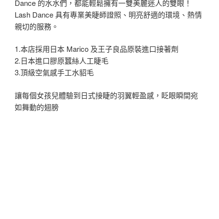
Dance 的水水們，都能輕鬆擁有一雙美麗迷人的雙眼！
Lash Dance 具有專業美睫師證照、明亮舒適的環境、熱情
親切的服務。
1.本店採用日本 Marico 及王子良品原裝進口接著劑
2.日本進口膠原蠶絲人工睫毛
3.頂級空氣感手工水貂毛
讓每個女孩兒體驗到日式接睫的羽翼輕盈感，眨眼瞬間宛
如舞動的翅膀