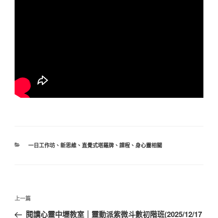
分
一日工作坊
、
新思維
、
直覺式塔羅牌
、
課程
、
身心靈相關
類
文
上
上一篇
章
一
閱讀心靈中壢教室｜靈動派紫微斗數初階班(2025/12/17