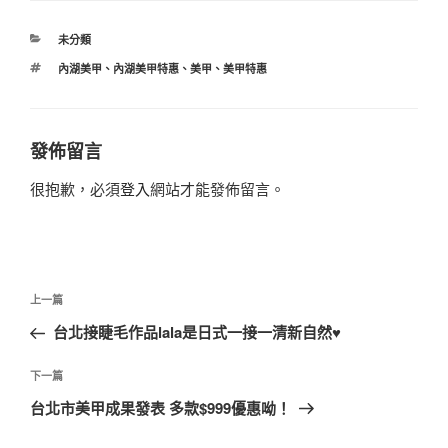
分
未分類
類
標
內湖美甲
、
內湖美甲特惠
、
美甲
、
美甲特惠
籤
發佈留言
很抱歉，必須
登入
網站才能發佈留言。
文
上
上一篇
章
一
台北接睫毛作品lala是日式一接一清新自然♥
導
篇
覽
文
下
下一篇
章
一
台北市美甲成果發表 多款$999優惠呦！
篇