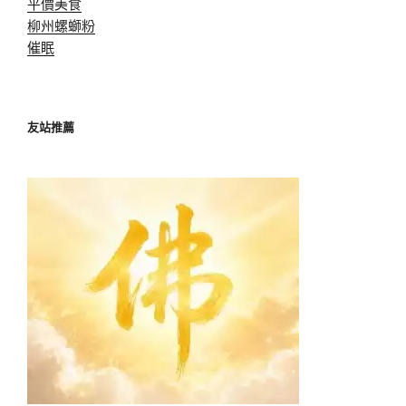
平價美食
柳州螺螄粉
催眠
友站推薦