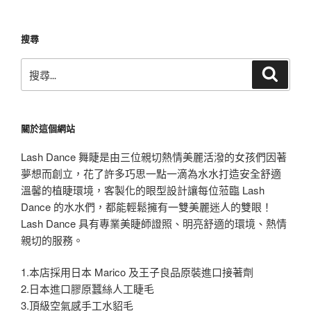
文
章
搜尋
搜
搜
尋
尋
關
鍵
關於這個網站
字:
Lash Dance 舞睫是由三位親切熱情美麗活潑的女孩們因著
夢想而創立，花了許多巧思一點一滴為水水打造安全舒適
溫馨的植睫環境，客製化的眼型設計讓每位蒞臨 Lash
Dance 的水水們，都能輕鬆擁有一雙美麗迷人的雙眼！
Lash Dance 具有專業美睫師證照、明亮舒適的環境、熱情
親切的服務。
1.本店採用日本 Marico 及王子良品原裝進口接著劑
2.日本進口膠原蠶絲人工睫毛
3.頂級空氣感手工水貂毛