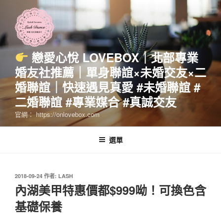
跳
至
主
要
內
戀愛心悅 LOVEBOX｜北部專業
容
婚友社推薦｜單身聯誼×未婚交友×二
婚聯誼｜快速遇見真愛 #未婚聯誼 #
二婚聯誼 #專業媒合 #真誠交友
官網： https://onlovebox.com
選單
發
2018-09-24
作者:
LASH
佈
內湖美甲特惠價都$999呦！可換色含
於
基礎保養