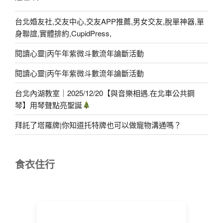
台北婚友社,交友中心,交友APP推薦,男女交友,脫單神器,單
身聯誼,實體排約,CupidPress,
閱讀心靈|丙午年紫微斗數流年論斷活動
閱讀心靈|丙午年紫微斗數流年論斷活動
台北內湖教室｜2025/12/20【與音樂相遇.在北車公共鋼
琴】用琴聲點亮聖誕
拜託了塔羅牌|你知道托特牌也可以做寵物溝通嗎？
食衣住行