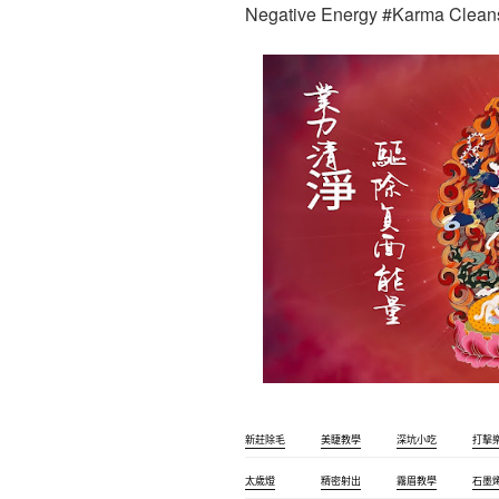
Negative Energy #Karma Clean
新莊除毛
美睫教學
深坑小吃
打擊
太歲燈
精密射出
霧眉教學
石墨