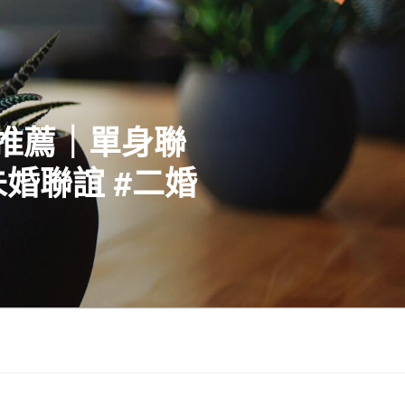
社推薦｜單身聯
婚聯誼 #二婚