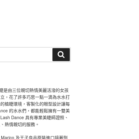
搜
尋
ce 舞睫是由三位親切熱情美麗活潑的女孩
創立，花了許多巧思一點一滴為水水打
馨的植睫環境，客製化的眼型設計讓每
 Dance 的水水們，都能輕鬆擁有一雙美
ash Dance 具有專業美睫師證照、
境、熱情親切的服務。
 Marico 及王子良品原裝進口接著劑