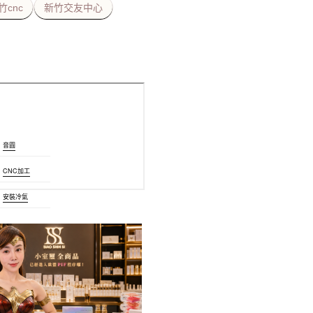
竹cnc
新竹交友中心
音圓
CNC加工
安裝冷氣
塑膠模具