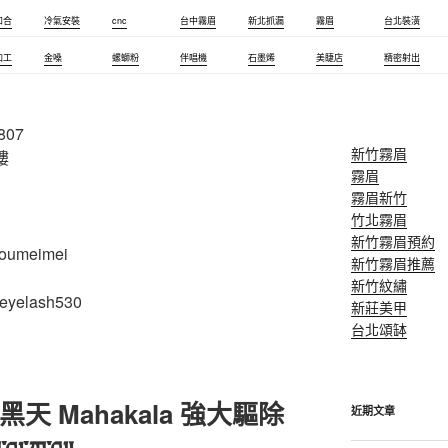
和合
冷氣安裝
cnc
台中霧眉
新北抓漏
霧眉
台北裝潢
加工
金嗓
螺螄粉
伴唱機
石墨烯
美睫店
精密射出
807
新竹霧眉
樓
霧眉
霧眉新竹
竹北霧眉
新竹霧眉預約
youmeimei
新竹霧眉推薦
新竹紋繡
/eyelash530
新莊美甲
台北頌缽
天 Mahakala 強大驅除
近期文章