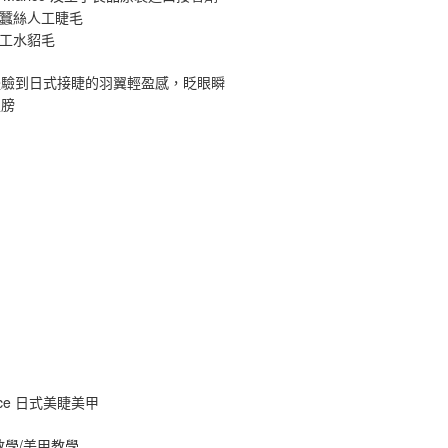
原蠶絲人工睫毛
手工水貂毛
體驗到日式接睫的羽翼輕盈感，眨眼瞬
翅膀
ance 日式美睫美甲
教學/美甲教學