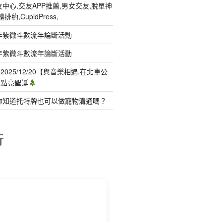
中心,交友APP推薦,男女交友,脫單神
約,CupidPress,
年紫微斗數流年論斷活動
年紫微斗數流年論斷活動
025/12/20【與音樂相遇.在北車公
聲點亮聖誕
你知道托特牌也可以做寵物溝通嗎？
行