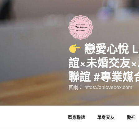
跳
至
主
要
內
容
戀愛心悅 
誼×未婚交友×
聯誼 #專業媒
官網： https://onlovebox.com
單身聯誼
單身交友
愛神