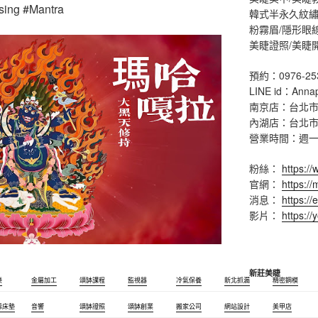
sing #Mantra
韓式半永久紋繡
粉霧眉/隱形眼
美睫證照/美睫
預約：0976-25
LINE id：Anna
南京店：台北市
內湖店：台北市
營業時間：週一 ~ 
粉絲：
https:/
官網：
https:/
消息：
https://
影片：
https:/
新莊美睫
樂
金屬加工
頌缽課程
監視器
冷氣保養
新北抓漏
精密鋼模
烯床墊
音響
頌缽證照
頌缽創業
搬家公司
網站設計
美甲店