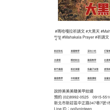
#瑪哈嘎拉祈請文 #大黑天 #Mahakal
ཀཱ་ལཱ། #Mahakala Prayer #祈請文
新莊除毛
美睫教學
深坑小吃
打擊
太歲燈
精密射出
霧眉教學
石墨
新竹霧眉
新莊美睫
負離子床墊
感情
霧眉教學
中和搬家
霧眉課程
金屬
說妳美美美睫美甲紋繡
預約 (02)8992-0525 0915-551
新北市新莊區中正路347巷7號1
Line ID︰pollyninteen