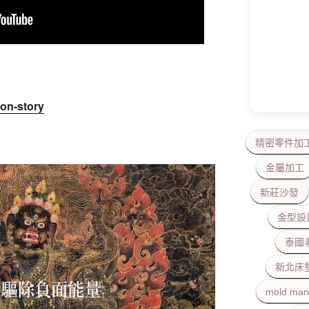
！
on-story
精密零件加
金屬加工
新莊沙發
金型設
泰國
新北床
mold man