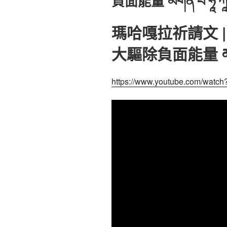
負面能量 མགོན་པོ་ཧཱ་ཀཱ་ལ
瑪哈嘎拉祈請文 | 
大驅除負面能量 མགོན་པོ
https://www.youtube.com/wat