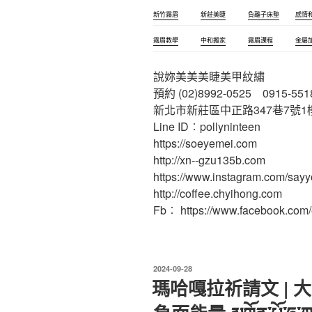
新竹霧眉
新莊美睫
負離子床墊
感情
霧眉教學
中和搬家
霧眉課程
金屬
說妳美美美睫美甲紋繡
預約 (02)8992-0525 0915-551
新北市新莊區中正路347巷7號1
Line ID︰pollyninteen
https://soeyemei.com
http://xn--gzu135b.com
https://www.instagram.com/say
http://coffee.chyihong.com
Fb︰ https://www.facebook.com
發
2024-09-28
佈
瑪哈嘎拉祈請文 | 大黑
於