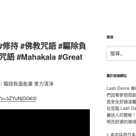
搜尋
#修持 #佛教咒語 #驅除負
搜
 #Mahakala #Great
尋
關
鍵
字:
關於這個網站
｜驅除負面能量 業力清淨
Lash Dan
們因著夢想而
h?v=3ZYuNjGG63I
造安全舒適溫
位蒞臨 Lash
麗迷人的雙眼！L
明亮舒適的環
1.本店採用日本