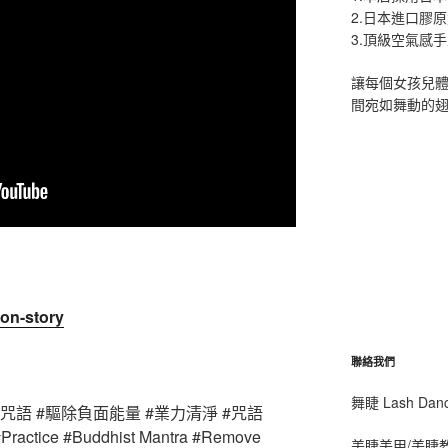
2.日本進口膠
3.頂級空氣感
讓每個女孩兒
間宛如舞動的
on-story
聯絡我們
舞睫 Lash D
教咒語 #驅除負面能量 #業力清淨 #咒語
#Practice #Buddhist Mantra #Remove
美睫美甲/美睫