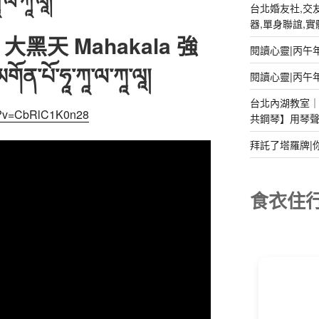
་ཀཱ་ལཱ།
台北婚友社,交友
器,單身聯誼,實體排
大黑天 Mahakala 強
閱讀心靈|丙午
་ཧཱ་ཀཱ་ལ་ཀཱ་ལཱ།
閱讀心靈|丙午
台北內湖教室｜2
ch?v=CbRlC1K0n28
共鋼琴】用琴
拜託了塔羅牌|
食衣住