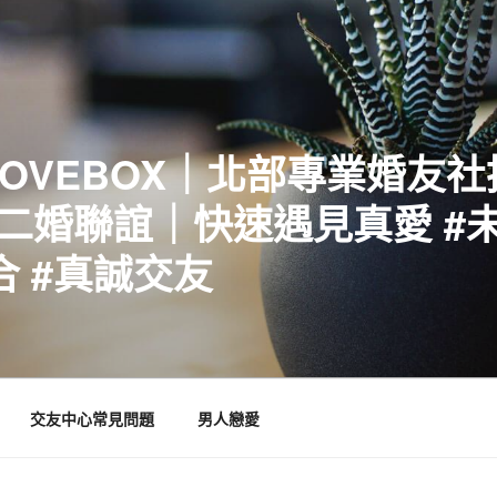
LOVEBOX｜北部專業婚友
二婚聯誼｜快速遇見真愛 #未
合 #真誠交友
交友中心常見問題
男人戀愛