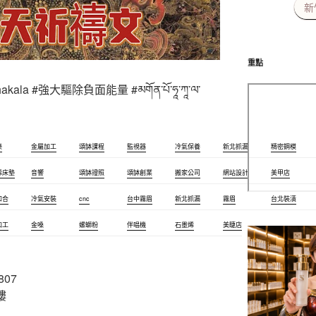
新
重點
a #強大驅除負面能量 #མགོན་པོ་ཧཱ་ཀཱ་ལ་
樂
金屬加工
頌缽課程
監視器
冷氣保養
新北抓漏
精密鋼模
烯床墊
音響
頌缽證照
頌缽創業
搬家公司
網站設計
美甲店
和合
冷氣安裝
cnc
台中霧眉
新北抓漏
霧眉
台北裝潢
加工
金嗓
螺螄粉
伴唱機
石墨烯
美睫店
精密射出
807
樓