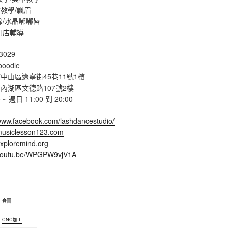
教學/飄眉
線/水晶嘟嘟唇
開店輔導
3029
poodle
中山區遼寧街45巷11號1樓
內湖區文德路107號2樓
週日 11:00 到 20:00
/www.facebook.com/lashdancestudio/
/musiclesson123.com
exploremind.org
/youtu.be/WPGPW9vjV1A
音圓
CNC加工