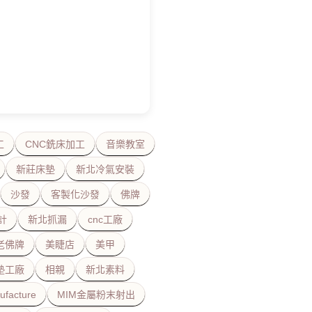
工
CNC銑床加工
音樂教室
新莊床墊
新北冷氣安裝
沙發
客製化沙發
佛牌
計
新北抓漏
cnc工廠
老佛牌
美睫店
美甲
墊工廠
相親
新北素料
ufacture
MIM金屬粉末射出