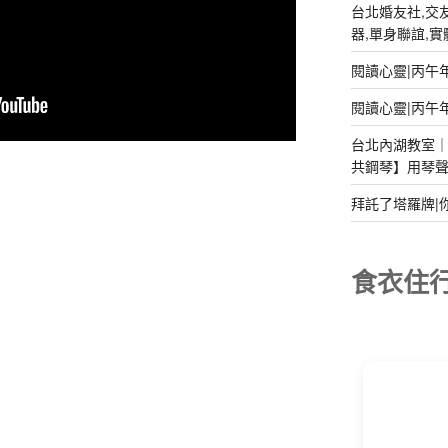
台北婚友社,交友
器,單身聯誼,實體排
閱讀心靈|丙午
閱讀心靈|丙午
台北內湖教室｜2
共鋼琴】用琴
拜託了塔羅牌|
食衣住