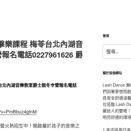
搜尋
童打擊樂課程 梅苓台北內湖音
搜
電話0227961626 爵
尋
關
鍵
字:
關於這個網站
梅苓台北內湖音樂教室爵士鼓冬令營報名電話
Lash Dan
們因著夢想而
造安全舒適溫
位蒞臨 Lash
麗迷人的雙眼！L
ch?v=PmBbuz4gtnM
明亮舒適的環
令營火熱招生中！開啟屬於孩子的音樂之
1.本店採用日本