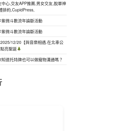
中心,交友APP推薦,男女交友,脫單神
約,CupidPress,
年紫微斗數流年論斷活動
年紫微斗數流年論斷活動
025/12/20【與音樂相遇.在北車公
聲點亮聖誕
你知道托特牌也可以做寵物溝通嗎？
行