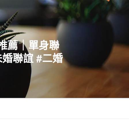
社推薦｜單身聯
婚聯誼 #二婚