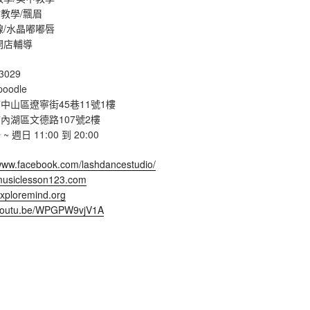
教學/飄眉
線/水晶嘟嘟唇
開店輔導
3029
poodle
中山區遼寧街45巷11號1樓
內湖區文德路107號2樓
週日 11:00 到 20:00
/www.facebook.com/lashdancestudio/
/musiclesson123.com
exploremind.org
/youtu.be/WPGPW9vjV1A