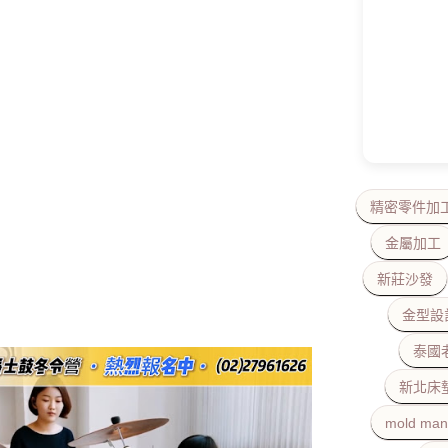
精密零件加
金屬加工
新莊沙發
金型設
泰國
新北床
mold man