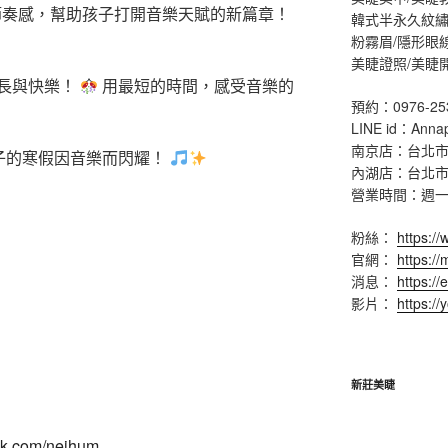
奏感，幫助孩子打開音樂天賦的新篇章！
韓式半永久紋繡
粉霧眉/隱形眼
美睫證照/美睫
長與快樂！
用最短的時間，感受音樂的
預約：0976-25
LINE id：Anna
南京店：台北市
子的寒假因音樂而閃耀！
內湖店：台北市
營業時間：週一 ~ 
粉絲：
https:/
官網：
https:/
消息：
https://
影片：
https:/
新莊美睫
ok.com/neihum