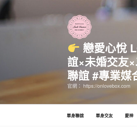
跳
至
主
要
內
容
戀愛心悅 
誼×未婚交友×
聯誼 #專業媒
官網： https://onlovebox.com
單身聯誼
單身交友
愛神