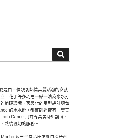
搜
尋
ce 舞睫是由三位親切熱情美麗活潑的女孩
創立，花了許多巧思一點一滴為水水打
馨的植睫環境，客製化的眼型設計讓每
 Dance 的水水們，都能輕鬆擁有一雙美
ash Dance 具有專業美睫師證照、
境、熱情親切的服務。
 Marico 及王子良品原裝進口接著劑