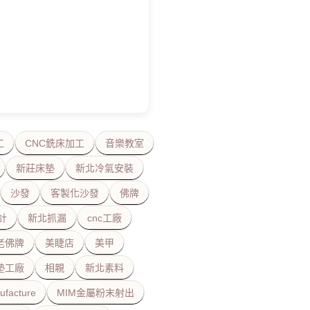
工
CNC銑床加工
音樂教室
新莊床墊
新北冷氣安裝
沙發
客製化沙發
佛牌
計
新北抓漏
cnc工廠
老佛牌
美睫店
美甲
墊工廠
相親
新北素料
ufacture
MIM金屬粉末射出