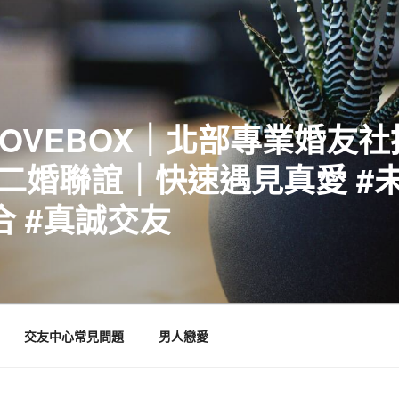
LOVEBOX｜北部專業婚友
二婚聯誼｜快速遇見真愛 #未
合 #真誠交友
交友中心常見問題
男人戀愛