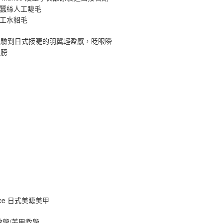
原蠶絲人工睫毛
手工水貂毛
體驗到日式接睫的羽翼輕盈感，眨眼瞬
翅膀
ance 日式美睫美甲
教學/美甲教學