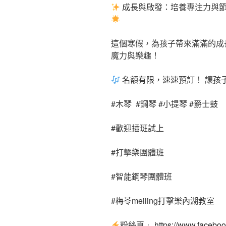
成長與啟發：培養專注力與節
這個寒假，為孩子帶來滿滿的成
魔力與樂趣！
名額有限，速速預訂！ 讓孩
#木琴 #鋼琴 #小提琴 #爵士鼓
#歡迎插班試上
#打擊樂團體班
#智能鋼琴團體班
#梅苓meiling打擊樂內湖教室
粉絲頁﹕
https://www.facebo