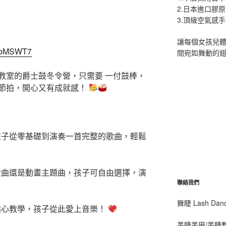
2.日本進口膠
3.頂級空氣感
讓每個女孩兒
e9bMSWT7
間宛如舞動的
教室的爵士鼓冬令營，只需要 一付鼓棒，
節拍，開心又有成就感！
子從零基礎到演奏一首完整的歌曲，輕鬆
曲還是動畫主題曲，孩子可自由選擇，演
聯絡我們
舞睫 Lash D
貼心教學，孩子從此愛上音樂！
美睫美甲/美睫