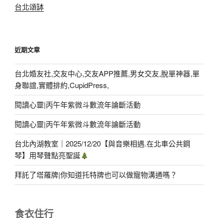
台北頌缽
近期文章
台北婚友社,交友中心,交友APP推薦,男女交友,脫單神器,單
身聯誼,實體排約,CupidPress,
閱讀心靈|丙午年紫微斗數流年論斷活動
閱讀心靈|丙午年紫微斗數流年論斷活動
台北內湖教室｜2025/12/20【與音樂相遇.在北車公共鋼
琴】用琴聲點亮聖誕
拜託了塔羅牌|你知道托特牌也可以做寵物溝通嗎？
食衣住行