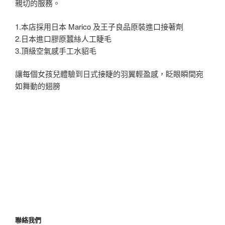
親切的服務。
1.本店採用日本 Marico 及王子良品原裝進口接著劑
2.日本進口膠原蠶絲人工睫毛
3.頂級空氣感手工水貂毛
讓每個女孩兒體驗到日式接睫的羽翼輕盈感，眨眼瞬間宛
如舞動的翅膀
聯絡我們