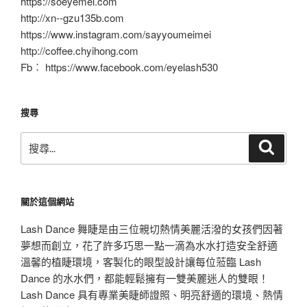
https://soeyemei.com
http://xn--gzu135b.com
https://www.instagram.com/sayyoumeimei
http://coffee.chyihong.com
Fb︰ https://www.facebook.com/eyelash530
搜尋
搜
搜
尋
尋
關
鍵
關於這個網站
字:
Lash Dance 舞睫是由三位親切熱情美麗活潑的女孩們因著
夢想而創立，花了許多巧思一點一滴為水水打造安全舒適
溫馨的植睫環境，客製化的眼型設計讓每位蒞臨 Lash
Dance 的水水們，都能輕鬆擁有一雙美麗迷人的雙眼！
Lash Dance 具有專業美睫師證照、明亮舒適的環境、熱情