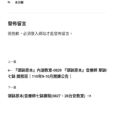
分
未分類
類
發佈留言
很抱歉，必須
登入
網站才能發佈留言。
文
上
上一篇
章
一
『頌缽原本』內湖教室-0829 『頌缽原本』音療師 單缽/
導
篇
七缽 證照班｜110年9-10月開課公告｜
覽
文
章
下
下一篇
一
頌缽原本|音療師七缽課程(0827、28台安教室)
篇
文
章