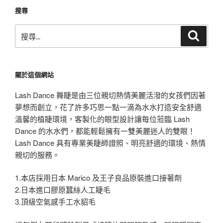
搜尋
搜
搜
尋
尋
關
鍵
關於這個網站
字:
Lash Dance 舞睫是由三位親切熱情美麗活潑的女孩們因著
夢想而創立，花了許多巧思一點一滴為水水打造安全舒適
溫馨的植睫環境，客製化的眼型設計讓每位蒞臨 Lash
Dance 的水水們，都能輕鬆擁有一雙美麗迷人的雙眼！
Lash Dance 具有專業美睫師證照、明亮舒適的環境、熱情
親切的服務。
1.本店採用日本 Marico 及王子良品原裝進口接著劑
2.日本進口膠原蠶絲人工睫毛
3.頂級空氣感手工水貂毛