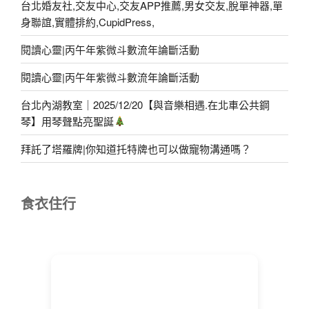
台北婚友社,交友中心,交友APP推薦,男女交友,脫單神器,單
身聯誼,實體排約,CupidPress,
閱讀心靈|丙午年紫微斗數流年論斷活動
閱讀心靈|丙午年紫微斗數流年論斷活動
台北內湖教室｜2025/12/20【與音樂相遇.在北車公共鋼
琴】用琴聲點亮聖誕
拜託了塔羅牌|你知道托特牌也可以做寵物溝通嗎？
食衣住行