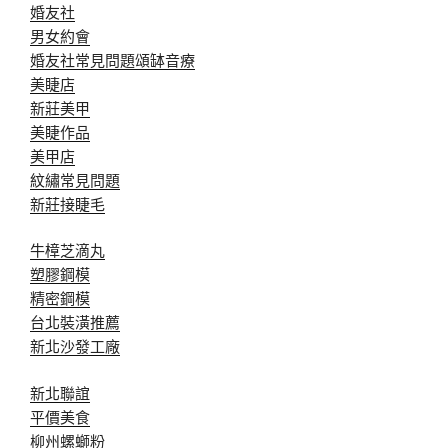
婚友社
男女約會
婚友社常見問題
頌缽音療
美睫店
新莊美甲
美睫作品
美甲店
紋繡常見問題
新莊接睫毛
牛樟芝滴丸
塑膠鋼模
精密鋼模
台北裝潢推薦
新北沙發工廠
新北聯誼
平價美食
柳州螺螄粉