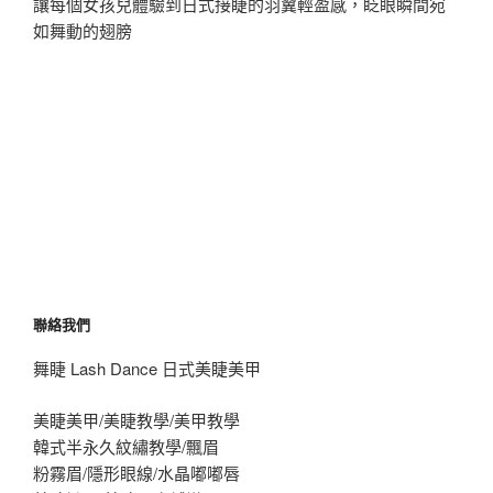
讓每個女孩兒體驗到日式接睫的羽翼輕盈感，眨眼瞬間宛
如舞動的翅膀
聯絡我們
舞睫 Lash Dance 日式美睫美甲
美睫美甲/美睫教學/美甲教學
韓式半永久紋繡教學/飄眉
粉霧眉/隱形眼線/水晶嘟嘟唇