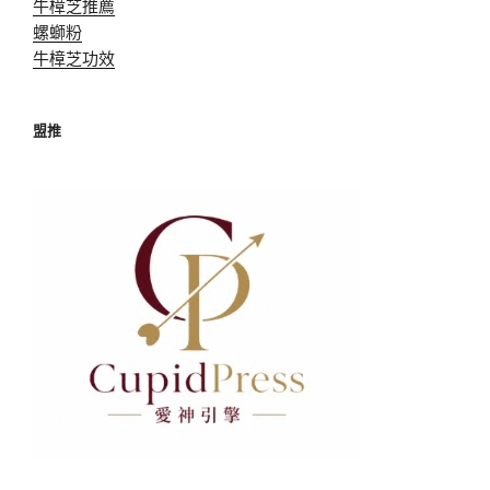
牛樟芝推薦
螺螄粉
牛樟芝功效
盟推