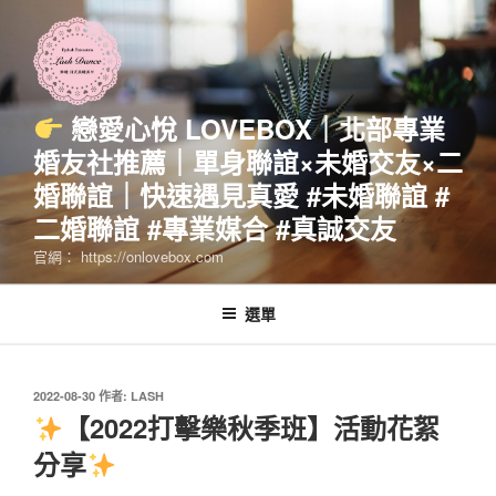
跳
至
主
要
內
戀愛心悅 LOVEBOX｜北部專業
容
婚友社推薦｜單身聯誼×未婚交友×二
婚聯誼｜快速遇見真愛 #未婚聯誼 #
二婚聯誼 #專業媒合 #真誠交友
官網： https://onlovebox.com
選單
發
2022-08-30
作者:
LASH
佈
【2022打擊樂秋季班】活動花絮
於
分享