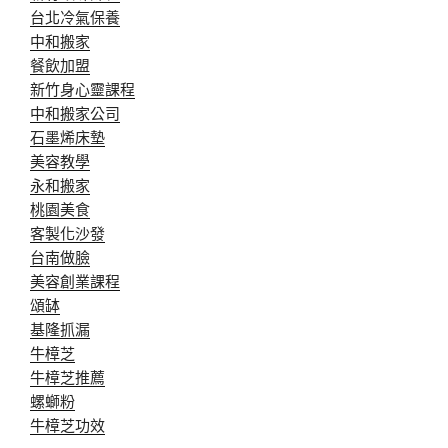
台北冷氣保養
中和搬家
餐飲加盟
新竹身心靈課程
中和搬家公司
石墨烯床墊
美容教學
永和搬家
桃園美食
客製化沙發
台南做臉
美容創業課程
頌缽
基隆抓漏
牛樟芝
牛樟芝推薦
螺螄粉
牛樟芝功效