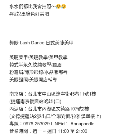
水水們都比我會拍照～
#就說墨綠色好美吧
舞睫 Lash Dance 日式美睫美甲
美睫美甲/美睫教學/美甲教學
韓式半永久紋繡教學/飄眉
粉霧眉/隱形眼線/水晶嘟嘟唇
美睫證照/美睫開店輔導
南京店：台北市中山區遼寧街45巷11號1樓
(捷運南京復興站3號出口)
內湖店：台北市內湖區文德路107號2樓
(文德捷運站2號出口/全聯對面/拉雅漢堡樓上)
專線︰0976-253029 LINEid： Annapoodle
營業時間：週一 ~ 週日 11:00 至 21:00