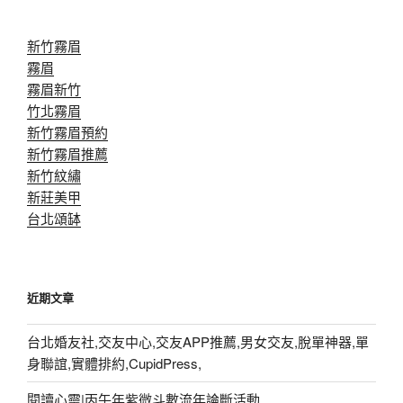
新竹霧眉
霧眉
霧眉新竹
竹北霧眉
新竹霧眉預約
新竹霧眉推薦
新竹紋繡
新莊美甲
台北頌缽
近期文章
台北婚友社,交友中心,交友APP推薦,男女交友,脫單神器,單
身聯誼,實體排約,CupidPress,
閱讀心靈|丙午年紫微斗數流年論斷活動