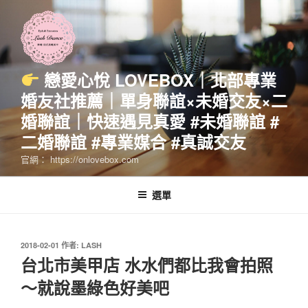
跳
至
主
要
內
戀愛心悅 LOVEBOX｜北部專業
容
婚友社推薦｜單身聯誼×未婚交友×二
婚聯誼｜快速遇見真愛 #未婚聯誼 #
二婚聯誼 #專業媒合 #真誠交友
官網： https://onlovebox.com
選單
發
2018-02-01
作者:
LASH
佈
台北市美甲店 水水們都比我會拍照
於
～就說墨綠色好美吧