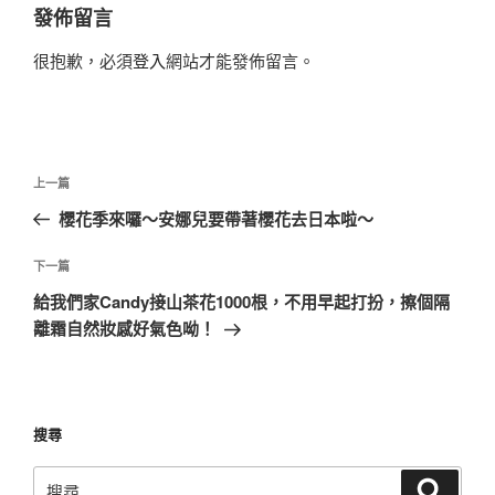
發佈留言
很抱歉，必須
登入
網站才能發佈留言。
文
上
上一篇
章
一
櫻花季來囉～安娜兒要帶著櫻花去日本啦～
導
篇
覽
文
下
下一篇
章
一
給我們家Candy接山茶花1000根，不用早起打扮，擦個隔
篇
離霜自然妝感好氣色呦！
文
章
搜尋
搜
搜