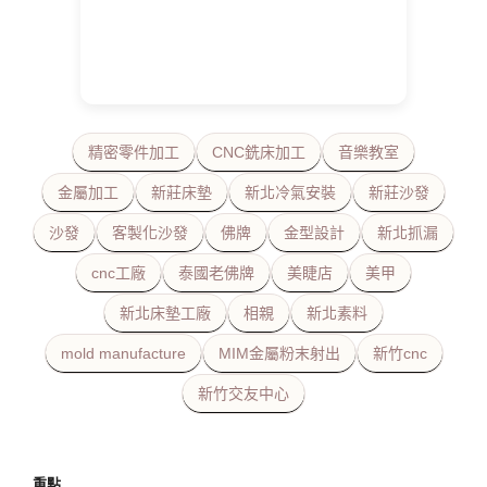
精密零件加工
CNC銑床加工
音樂教室
金屬加工
新莊床墊
新北冷氣安裝
新莊沙發
沙發
客製化沙發
佛牌
金型設計
新北抓漏
cnc工廠
泰國老佛牌
美睫店
美甲
新北床墊工廠
相親
新北素料
mold manufacture
MIM金屬粉末射出
新竹cnc
新竹交友中心
重點