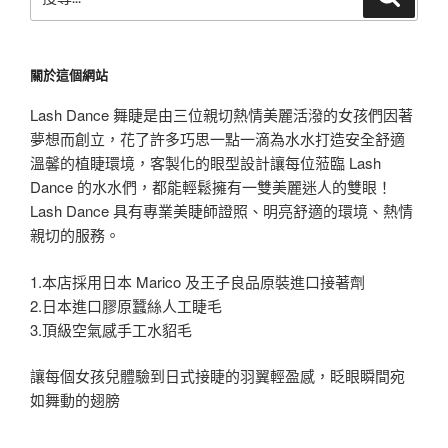
尋
尋
關
鍵
關於這個網站
字:
Lash Dance 舞睫是由三位親切熱情美麗活潑的女孩們因著
夢想而創立，花了許多巧思一點一滴為水水打造安全舒適
溫馨的植睫環境，客製化的眼型設計讓每位蒞臨 Lash
Dance 的水水們，都能輕鬆擁有一雙美麗迷人的雙眼！
Lash Dance 具有專業美睫師證照、明亮舒適的環境、熱情
親切的服務。
1.本店採用日本 Marico 及王子良品原裝進口接著劑
2.日本進口膠原蠶絲人工睫毛
3.頂級空氣感手工水貂毛
讓每個女孩兒體驗到日式接睫的羽翼輕盈感，眨眼瞬間宛
如舞動的翅膀