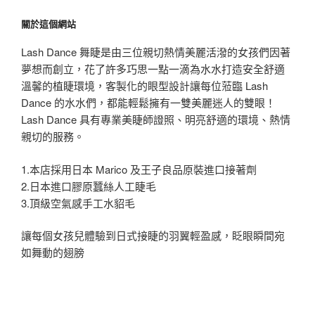
鍵
關於這個網站
字:
Lash Dance 舞睫是由三位親切熱情美麗活潑的女孩們因著
夢想而創立，花了許多巧思一點一滴為水水打造安全舒適
溫馨的植睫環境，客製化的眼型設計讓每位蒞臨 Lash
Dance 的水水們，都能輕鬆擁有一雙美麗迷人的雙眼！
Lash Dance 具有專業美睫師證照、明亮舒適的環境、熱情
親切的服務。
1.本店採用日本 Marico 及王子良品原裝進口接著劑
2.日本進口膠原蠶絲人工睫毛
3.頂級空氣感手工水貂毛
讓每個女孩兒體驗到日式接睫的羽翼輕盈感，眨眼瞬間宛
如舞動的翅膀