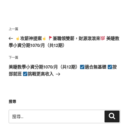
文
上
上一篇
章
一
攻薪神提案
兼職領雙薪，財源滾滾來
美睫教
導
篇
學小資分期1070/月（共12期）
覽
文
章
下
下一篇
一
美睫教學小資分期1070/月（共12期）
適合無基礎
按
篇
部就班
挑戰更高收入
文
章
搜尋
搜
搜
尋
尋
關