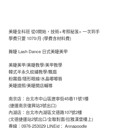
美睫全科班 從0開始，技術+考照秘笈= 一次到手
學費只要 1070/月 (學費含材料費)
舞睫 Lash Dance 日式美睫美甲
美睫美甲/美睫教學/美甲教學
韓式半永久紋繡教學/飄眉
粉霧眉/隱形眼線/水晶嘟嘟唇
美睫證照/美睫開店輔導
南京店：台北市中山區遼寧街45巷11號1樓
(捷運南京復興站3號出口)
內湖店：台北市內湖區文德路107號2樓
(文德捷運站2號出口/全聯對面/拉雅漢堡樓上)
專線︰0976-253029 LINEid： Annapoodle