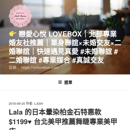
跳
至
主
要
內
戀愛心悅 LOVEBOX｜北部專業
容
婚友社推薦｜單身聯誼×未婚交友×二
婚聯誼｜快速遇見真愛 #未婚聯誼 #
二婚聯誼 #專業媒合 #真誠交友
官網： https://onlovebox.com
選單
發
2018-09-25
作者:
LASH
佈
Lala 的日本暈染柏金石特惠款
於
$1199♥ 台北美甲推薦舞睫專業美甲