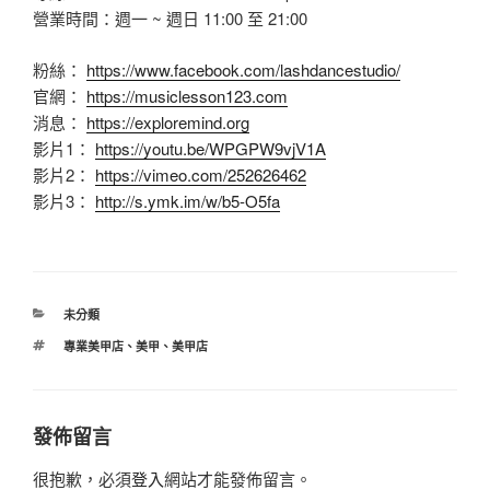
營業時間：週一 ~ 週日 11:00 至 21:00
粉絲：
https://www.facebook.com/lashdancestudio/
官網：
https://musiclesson123.com
消息：
https://exploremind.org
影片1：
https://youtu.be/WPGPW9vjV1A
影片2：
https://vimeo.com/252626462
影片3：
http://s.ymk.im/w/b5-O5fa
分
未分類
類
標
專業美甲店
、
美甲
、
美甲店
籤
發佈留言
很抱歉，必須
登入
網站才能發佈留言。