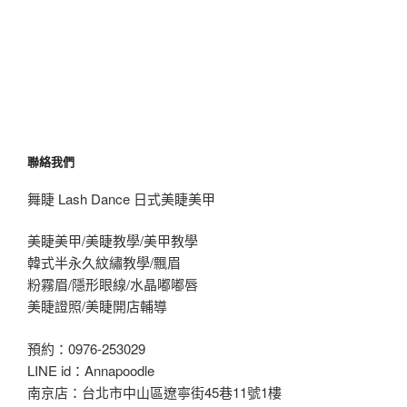
聯絡我們
舞睫 Lash Dance 日式美睫美甲
美睫美甲/美睫教學/美甲教學
韓式半永久紋繡教學/飄眉
粉霧眉/隱形眼線/水晶嘟嘟唇
美睫證照/美睫開店輔導
預約：0976-253029
LINE id：Annapoodle
南京店：台北市中山區遼寧街45巷11號1樓