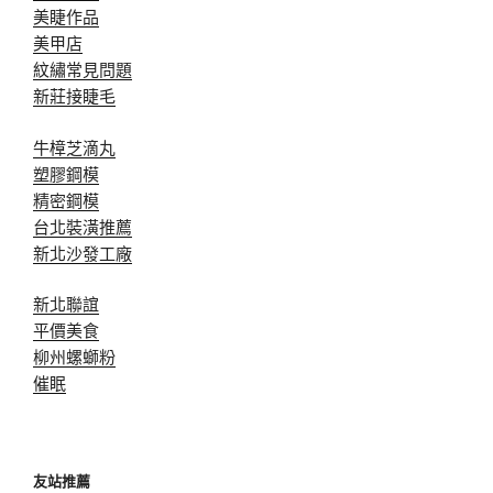
美睫作品
美甲店
紋繡常見問題
新莊接睫毛
牛樟芝滴丸
塑膠鋼模
精密鋼模
台北裝潢推薦
新北沙發工廠
新北聯誼
平價美食
柳州螺螄粉
催眠
友站推薦