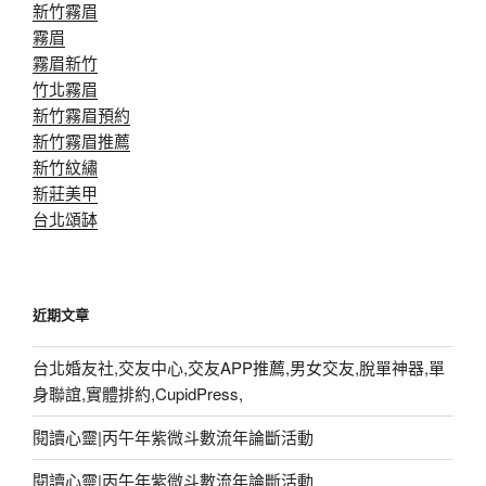
新竹霧眉
霧眉
霧眉新竹
竹北霧眉
新竹霧眉預約
新竹霧眉推薦
新竹紋繡
新莊美甲
台北頌缽
近期文章
台北婚友社,交友中心,交友APP推薦,男女交友,脫單神器,單
身聯誼,實體排約,CupidPress,
閱讀心靈|丙午年紫微斗數流年論斷活動
閱讀心靈|丙午年紫微斗數流年論斷活動