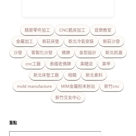
精密零件加工
CNC銑床加工
音樂教室
金屬加工
新莊床墊
新北冷氣安裝
新莊沙發
沙發
客製化沙發
佛牌
金型設計
新北抓漏
cnc工廠
泰國老佛牌
美睫店
美甲
新北床墊工廠
相親
新北素料
mold manufacture
MIM金屬粉末射出
新竹cnc
新竹交友中心
重點