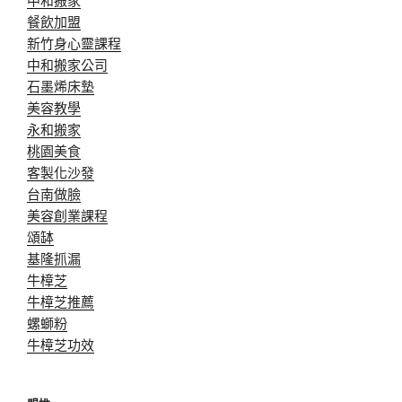
餐飲加盟
新竹身心靈課程
中和搬家公司
石墨烯床墊
美容教學
永和搬家
桃園美食
客製化沙發
台南做臉
美容創業課程
頌缽
基隆抓漏
牛樟芝
牛樟芝推薦
螺螄粉
牛樟芝功效