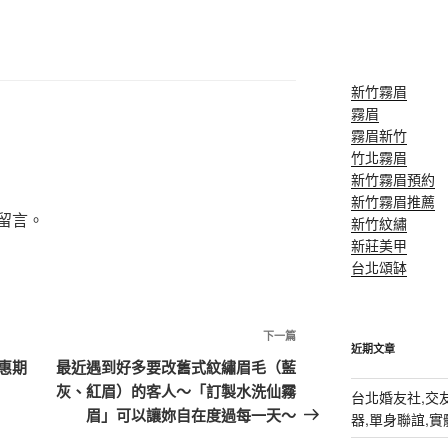
新竹霧眉
霧眉
霧眉新竹
竹北霧眉
新竹霧眉預約
新竹霧眉推薦
留言。
新竹紋繡
新莊美甲
台北頌缽
下
下一篇
近期文章
一
惠期
最近遇到好多要改舊式紋繡眉毛（藍
篇
灰、紅眉）的客人～「訂製水洗仙霧
台北婚友社,交友
文
眉」可以讓妳自在度過每一天～
器,單身聯誼,實體排
章