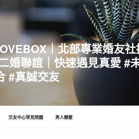
LOVEBOX｜北部專業婚友
二婚聯誼｜快速遇見真愛 #未
合 #真誠交友
交友中心常見問題
男人戀愛