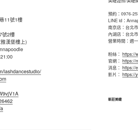
美睫證照/美睫
預約：0976-25
巷11號1樓
LINE id：Anna
南京店：台北市
7號2樓
內湖店：台北市
營業時間：週一 ~ 
拉雅漢堡樓上)
nnapoodle
粉絲：
https:/
1:00
官網：
https:/
消息：
https://
m/lashdancestudio/
影片：
https:/
com
PW9vjV1A
新莊美睫
626462
fa