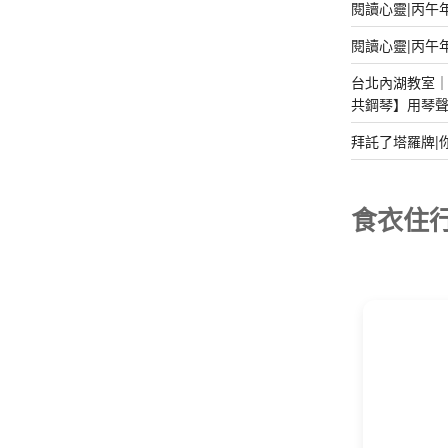
閱讀心靈|丙午
閱讀心靈|丙午
台北內湖教室｜2
共鋼琴】用琴
拜託了塔羅牌|
食衣住