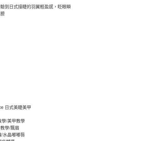
體驗到日式接睫的羽翼輕盈感，眨眼瞬
翅膀
ance 日式美睫美甲
教學/美甲教學
教學/飄眉
線/水晶嘟嘟唇