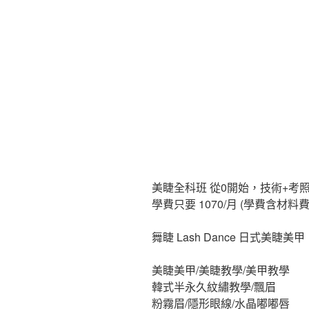
美睫全科班 從0開始，技術+考照
學費只要 1070/月 (學費含材料費
舞睫 Lash Dance 日式美睫美甲
美睫美甲/美睫教學/美甲教學
韓式半永久紋繡教學/飄眉
粉霧眉/隱形眼線/水晶嘟嘟唇