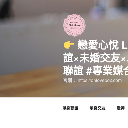
跳
至
主
要
內
容
戀愛心悅 
誼×未婚交友×
聯誼 #專業媒
官網： https://onlovebox.com
單身聯誼
單身交友
愛神