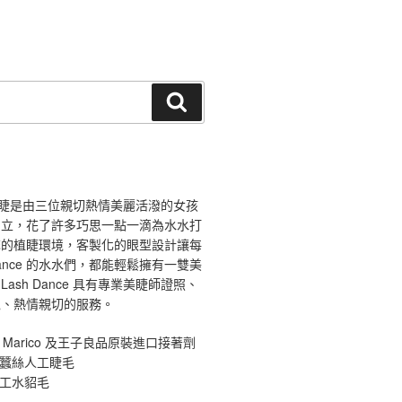
搜
尋
ce 舞睫是由三位親切熱情美麗活潑的女孩
創立，花了許多巧思一點一滴為水水打
馨的植睫環境，客製化的眼型設計讓每
 Dance 的水水們，都能輕鬆擁有一雙美
ash Dance 具有專業美睫師證照、
境、熱情親切的服務。
 Marico 及王子良品原裝進口接著劑
原蠶絲人工睫毛
手工水貂毛