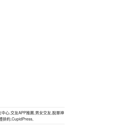
中心,交友APP推薦,男女交友,脫單神
約,CupidPress,