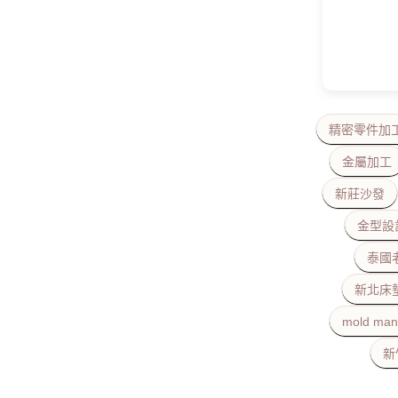
精密零件加
金屬加工
新莊沙發
金型設
泰國
新北床
mold man
新