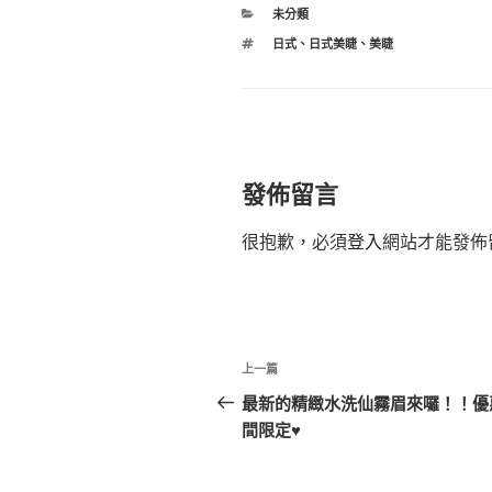
分
未分類
類
標
日式
、
日式美睫
、
美睫
籤
發佈留言
很抱歉，必須
登入
網站才能發佈
文
上
上一篇
章
一
最新的精緻水洗仙霧眉來囉！！優
篇
間限定♥
導
文
覽
章