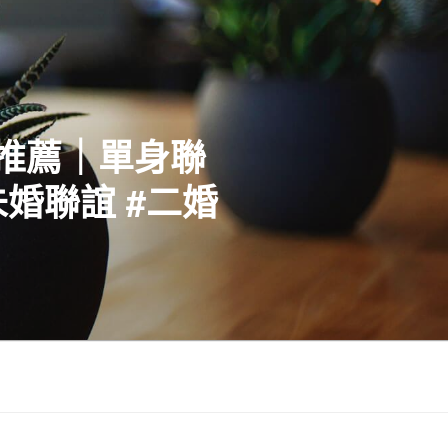
社推薦｜單身聯
婚聯誼 #二婚