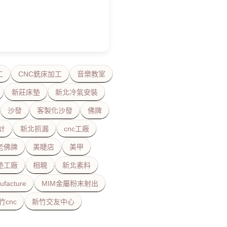
工
CNC銑床加工
音樂教室
新莊床墊
新北冷氣安裝
沙發
客製化沙發
佛牌
計
新北抓漏
cnc工廠
老佛牌
美睫店
美甲
墊工廠
相親
新北素料
ufacture
MIM金屬粉末射出
竹cnc
新竹交友中心