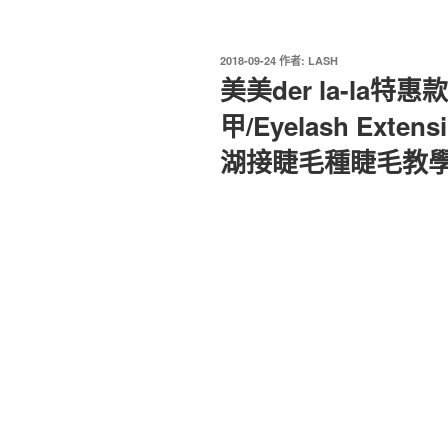
發
2018-09-24
作者:
LASH
佈
美美der la-la
於
甲/Eyelash Exte
湖接睫毛種睫毛教