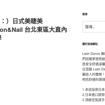
搜尋
特惠款：）日式美睫美
搜
nsion&Nail 台北東區大直內
尋
關
學
鍵
字:
關於這個網站
Lash Dan
們因著夢想而
造安全舒適溫
位蒞臨 Lash
麗迷人的雙眼！L
明亮舒適的環
1.本店採用日本
2.日本進口膠
3.頂級空氣感