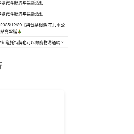
年紫微斗數流年論斷活動
年紫微斗數流年論斷活動
025/12/20【與音樂相遇.在北車公
聲點亮聖誕
你知道托特牌也可以做寵物溝通嗎？
行