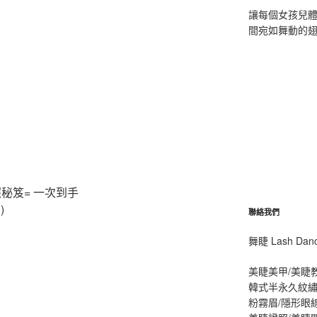
讓每個女孩兒
間宛如舞動的
秘笈= 一次到手
)
聯絡我們
舞睫 Lash D
美睫美甲/美睫
韓式半永久紋繡
粉霧眉/隱形眼