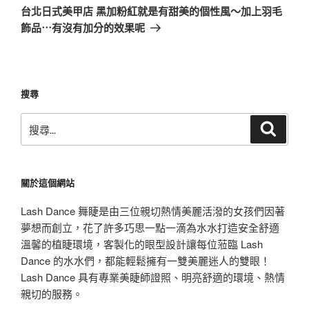
一
台北日式美甲店 黑加粉紅就是有甜美的個性風～加上羽毛
篇
飾品⋯有沒有加分的效果呢
文
章
搜尋
搜
搜
尋
尋
關
鍵
關於這個網站
字:
Lash Dance 舞睫是由三位親切熱情美麗活潑的女孩們因著
夢想而創立，花了許多巧思一點一滴為水水打造安全舒適
溫馨的植睫環境，客製化的眼型設計讓每位蒞臨 Lash
Dance 的水水們，都能輕鬆擁有一雙美麗迷人的雙眼！
Lash Dance 具有專業美睫師證照、明亮舒適的環境、熱情
親切的服務。