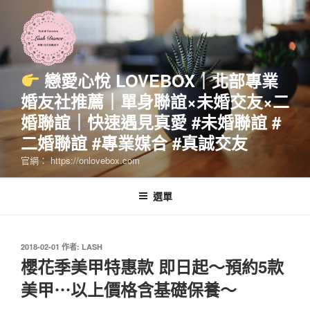
跳
至
主
要
內
戀愛心悅 LOVEBOX｜北部專業
容
婚友社推薦｜單身聯誼×未婚交友×二
婚聯誼｜快速遇見真愛 #未婚聯誼 #
二婚聯誼 #專業媒合 #真誠交友
官網： https://onlovebox.com
選單
發
2018-02-01
作者:
LASH
佈
櫻花季美甲特惠款 即日起～預約5款
於
美甲⋯以上價格含基礎保養～