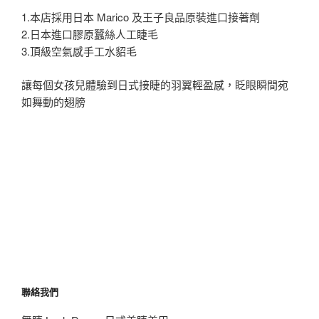
1.本店採用日本 Marico 及王子良品原裝進口接著劑
2.日本進口膠原蠶絲人工睫毛
3.頂級空氣感手工水貂毛
讓每個女孩兒體驗到日式接睫的羽翼輕盈感，眨眼瞬間宛
如舞動的翅膀
聯絡我們