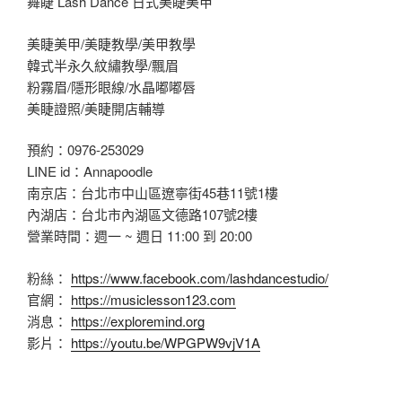
舞睫 Lash Dance 日式美睫美甲
美睫美甲/美睫教學/美甲教學
韓式半永久紋繡教學/飄眉
粉霧眉/隱形眼線/水晶嘟嘟唇
美睫證照/美睫開店輔導
預約：0976-253029
LINE id：Annapoodle
南京店：台北市中山區遼寧街45巷11號1樓
內湖店：台北市內湖區文德路107號2樓
營業時間：週一 ~ 週日 11:00 到 20:00
粉絲：
https://www.facebook.com/lashdancestudio/
官網：
https://musiclesson123.com
消息：
https://exploremind.org
影片：
https://youtu.be/WPGPW9vjV1A