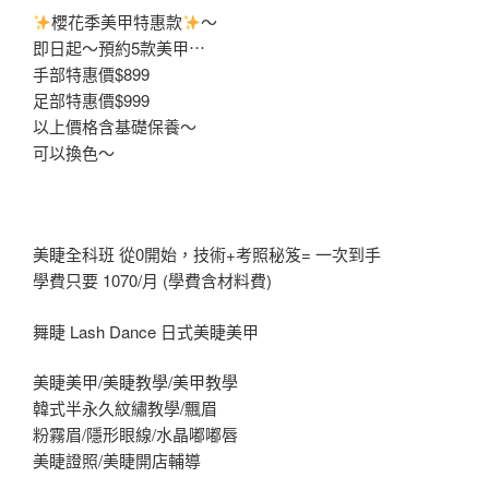
櫻花季美甲特惠款
～
即日起～預約5款美甲⋯
手部特惠價$899
足部特惠價$999
以上價格含基礎保養～
可以換色～
美睫全科班 從0開始，技術+考照秘笈= 一次到手
學費只要 1070/月 (學費含材料費)
舞睫 Lash Dance 日式美睫美甲
美睫美甲/美睫教學/美甲教學
韓式半永久紋繡教學/飄眉
粉霧眉/隱形眼線/水晶嘟嘟唇
美睫證照/美睫開店輔導