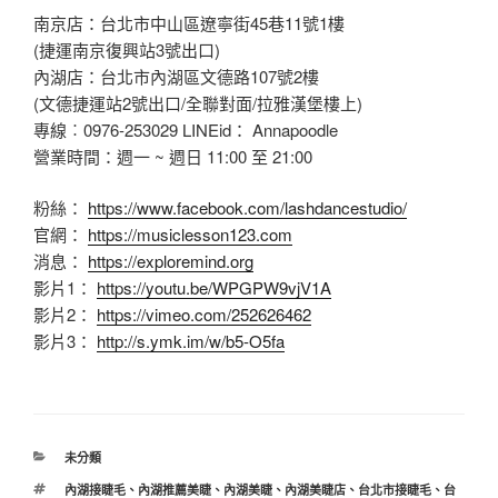
南京店：台北市中山區遼寧街45巷11號1樓
(捷運南京復興站3號出口)
內湖店：台北市內湖區文德路107號2樓
(文德捷運站2號出口/全聯對面/拉雅漢堡樓上)
專線︰0976-253029 LINEid： Annapoodle
營業時間：週一 ~ 週日 11:00 至 21:00
粉絲：
https://www.facebook.com/lashdancestudio/
官網：
https://musiclesson123.com
消息：
https://exploremind.org
影片1：
https://youtu.be/WPGPW9vjV1A
影片2：
https://vimeo.com/252626462
影片3：
http://s.ymk.im/w/b5-O5fa
分
未分類
類
標
內湖接睫毛
、
內湖推薦美睫
、
內湖美睫
、
內湖美睫店
、
台北市接睫毛
、
台