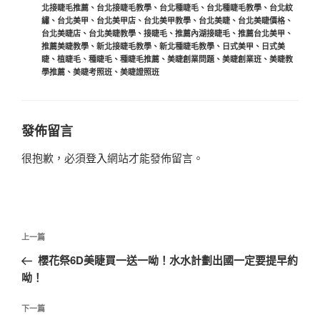
籤
北接睫毛推薦
、
台北接睫毛教學
、
台北種睫毛
、
台北種睫毛教學
、
台北紋
繡
、
台北美甲
、
台北美甲店
、
台北美甲教學
、
台北美睫
、
台北美睫價格
、
台北美睫店
、
台北美睫教學
、
接睫毛
、
推薦內湖接睫毛
、
推薦台北美甲
、
推薦美睫教學
、
新北接睫毛教學
、
新北種睫毛教學
、
日式美甲
、
日式美
睫
、
植睫毛
、
種睫毛
、
種睫毛推薦
、
美睫創業問題
、
美睫創業班
、
美睫教
學推薦
、
美睫考照班
、
美睫證照班
發佈留言
很抱歉，必須
登入
網站才能發佈留言。
文
上
上一篇
章
一
櫻花祭6D美睫買一送一呦！水水計劃出國一定要提早約
導
篇
呦！
覽
文
章
下
下一篇