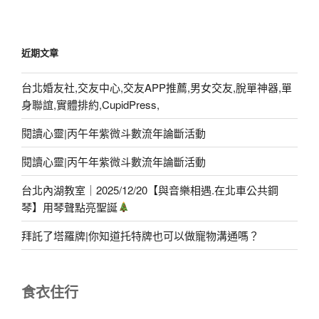
近期文章
台北婚友社,交友中心,交友APP推薦,男女交友,脫單神器,單
身聯誼,實體排約,CupidPress,
閱讀心靈|丙午年紫微斗數流年論斷活動
閱讀心靈|丙午年紫微斗數流年論斷活動
台北內湖教室｜2025/12/20【與音樂相遇.在北車公共鋼
琴】用琴聲點亮聖誕
拜託了塔羅牌|你知道托特牌也可以做寵物溝通嗎？
食衣住行