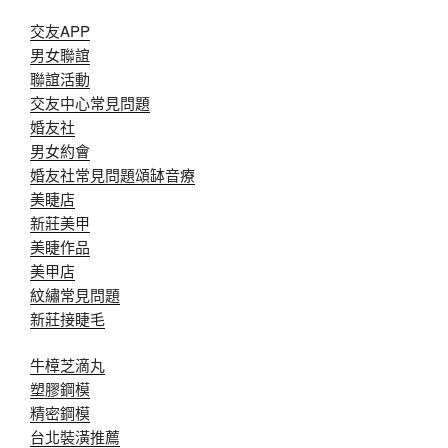
交友APP
男女聯誼
聯誼活動
交友中心常見問題
婚友社
男女約會
婚友社常見問題
頌缽音療
美睫店
新莊美甲
美睫作品
美甲店
紋繡常見問題
新莊接睫毛
牛樟芝滴丸
塑膠鋼模
精密鋼模
台北裝潢推薦