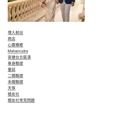
埋入射出
商店
心靈療癒
Mahamudra
安捷台北裝潢
單身聯誼
童話
二婚聯誼
未婚聯誼
天珠
婚友社
婚友社常見問題